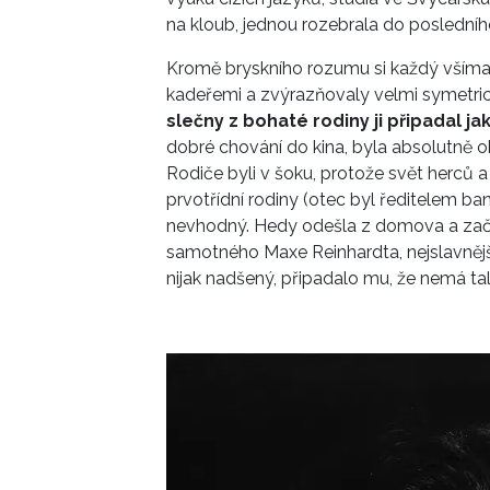
na kloub, jednou rozebrala do posledního 
Kromě bryskního rozumu si každý všímal 
kadeřemi a zvýrazňovaly velmi symetric
slečny z bohaté rodiny ji připadal ja
dobré chování do kina, byla absolutně o
Rodiče byli v šoku, protože svět herců a
prvotřídní rodiny (otec byl ředitelem ba
nevhodný. Hedy odešla z domova a začal
samotného Maxe Reinhardta, nejslavnější
nijak nadšený, připadalo mu, že nemá tal