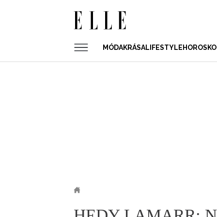
Main
MÓDA
KRÁSA
LIFESTYLE
HOROSKO
navigation
Přejít
MÓDA
K
Kulturní tipy
Vlasy a účesy
Sluneční
Novinky
Novinky
Styl slavných
Partnerský
Módní trendy
Dekor
Make-up
k
hlavnímu
Novinky
V
Technologie
Keltský
Testujeme
Doplňky
Empowerment
Indiánský
Fitness a zdr
Návrháři
obsahu
Módní trendy
M
Módní přehlídky
Výběr měsíce
Péče o tělo a 
Nákupy
P
Doplňky
T
Návrháři
F
Street style
W
Módní přehlídky
V
P
ELLE.CZ
HEDY LAMARR: N