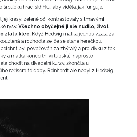
šroubku hrací skříňku, aby viděla, jak funguje.
její krásy: zelené oči kontrastovaly s tmavými
ké rysy.
Všechno obyčejné ji ale nudilo, život
ko zlatá klec.
Když Hedwig matka jednou vzala za
kouzlená a rozhodla se, že se stane herečkou.
 celebrit byl považován za zhýralý a pro dívku z tak
nky a matka koncertní virtuoska), naprosto
a chodit na divadelní kurzy, skončila u
ho režiséra té doby. Reinhardt ale nebyl z Hedwig
ent.