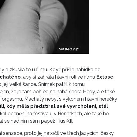
y a zkusila to u filmu. Když přišla nabídka od
achatého
, aby si zahrála hlavní roli ve filmu
Extase
,
 její velká šance. Snímek patřil k tomu
Nejen, že je tam pohled na nahá ňadra Hedy, ale také
ři orgasmu. Machatý nebyl s výkonem hlavní herečky
íli, kdy měla předstírat své vyvrcholení, stál
kal ocenění na festivalu v Benátkách, ale také ho
l se nad ním sám papež Pius XII.
senzace, proto jej natočil ve třech jazycích: česky,