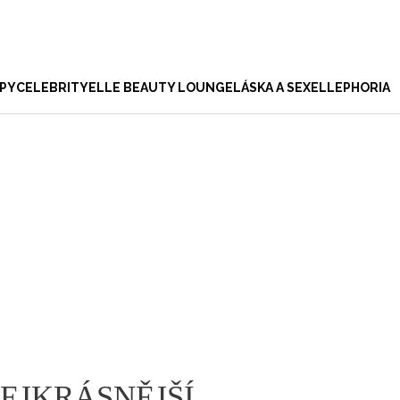
PY
CELEBRITY
ELLE BEAUTY LOUNGE
LÁSKA A SEX
ELLEPHORIA
RÁSA
LIFESTYLE
HOROSKOP
Rozhovory
Čínský
Cestování
Nákupy
Parfémy
Singles
Vy a on
Sex
lasy a účesy
Kulturní tipy
Sluneční
aví
Numerologie
Street style
Wellbeing
Svatba
ake-up
Dekor
Partnerský
pleť
arfémy
Cestování
Čínský
estujeme
Technologie
Keltský
itness a zdraví
Empowerment
Indiánský
ellbeing
Numerolog
ýběr měsíce
éče o tělo a pleť
EJKRÁSNĚJŠÍ,