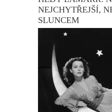
ELLE BEAUTY LOUNGE
L
NEJCHYTŘEJŠÍ, N
S
SLUNCEM
V
S
S
ELLE DECORATION
H
INFORMACE
REDAKCE