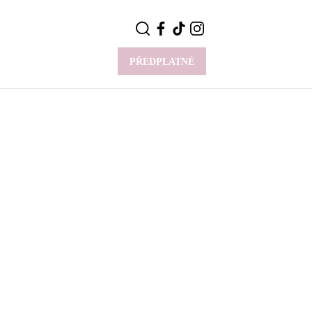
PŘEDPLATNÉ
VÍCE
Y
CELEBRITY
Novinky
Styl slavných
Rozhovory
ie