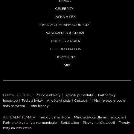
KRÁSA
CELEBRITY
LÁSKA A SEX
ZÁSADY OCHRANY SOUKROMÍ
NASTAVENÍ SOUKROMÍ
COOKIES ZÁSADY
ELLE DECORATION
HOROSKOPY
MIX
DOPORUČUJEME
Pravidla etikety
|
Slovník puberťáků
|
Partnerský
horoskop
|
Testy a kvízy
|
Andělská čísla
|
Cestování
|
Numerologie podle
data narození
|
Letní trendy
AKTUÁLNÍ TÉMATA
Trendy v manikúře
|
Minulé životy dle numerologie
|
Partnerské vztahy a numerologie
|
Seriál Ulice
|
Plavky na léto 2026
|
Trendy
boty na léto 2026