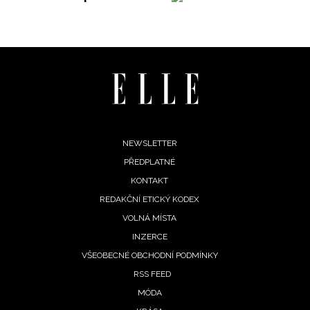
potvrzujete, že jste se seznámili se
Zásadami
ochrany soukromí
- BurdaMedia Extra s.r.o. bude s
Vašimi údaji pracovat zejména k organizaci a
vyhodnocení akce a zasílání novinek.
Chcete navíc dostávat i další zajímavé a exkluzivní
informace od našich partnerů? Pokud souhlasíte se
zpracováním údajů k tomuto účelu podle
Zásad ochrany
soukromí BurdaMedia Extra s.r.o.
, zaškrtněte toto pole.
Footer
NEWSLETTER
PŘEDPLATNÉ
menu
KONTAKT
REDAKČNÍ ETICKÝ KODEX
VOLNÁ MÍSTA
INZERCE
VŠEOBECNÉ OBCHODNÍ PODMÍNKY
RSS FEED
MÓDA