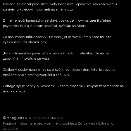
Poslední telefonát před smrtí Ivety Bartošové: Zpěvačka zavolala svému
slavnému kolegovi, hovor netrval ani minutu
Z mé nejlepší kamarádky se stává troska. Její nový partner ji zřejmě
psychicky týrá a já nevím, co dělat, svěřuje se Alena
Co nosí módní influencerky? Následující barevné kombinace musíte
vyzkoušet, než skončí léto
„Po smrti manžela jsem začala znovu žít, děti mi ale říkají, že na něj
zapomínám,“ svěřuje se Věra
Oblíbený český nápoj dnes slaví svůj mezinárodní den. Víte, jak poznat
zkažené pivo a proč vyzkoušet IPU či APU?
Cottage sýr je nabitý bílkovinami. S hitem moderní kuchyně zapomenete na
nudnou dietu
© 2003-2026
BurdaMedia Extra s.r.o.
Kopírování obsahu je bez písemného souhlasu BurdaMedia Extra s.r.o.
zakázáno