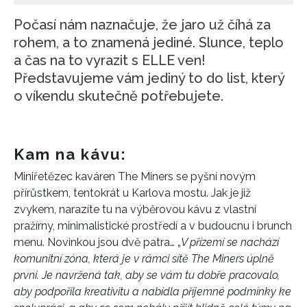
Počasí nám naznačuje, že jaro už číhá za
rohem, a to znamená jediné. Slunce, teplo
a čas na to vyrazit s ELLE ven!
Představujeme vám jediný to do list, který
o víkendu skutečně potřebujete.
Kam na kávu:
Miniřetězec kaváren The Miners se pyšní novým
přírůstkem, tentokrát u Karlova mostu. Jak je již
zvykem, narazíte tu na výběrovou kávu z vlastní
pražírny, minimalistické prostředí a v budoucnu i brunch
menu. Novinkou jsou dvě patra…
„
V přízemí se nachází
komunitní zóna, která je v rámci sítě The Miners úplně
první. Je navržená tak, aby se vám tu dobře pracovalo,
aby podpořila kreativitu a nabídla příjemné podmínky ke