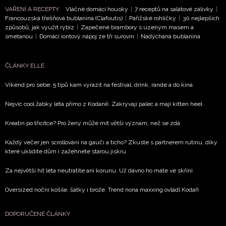
VAŘENÍ A RECEPTY
Vláčné domácí housky
|
7 receptů na salátové zálivky
|
Francouzská třešňová bublanina (Clafoutis)
|
Pařížské rohlíčky
|
30 nejlepších
způsobů, jak využít rybíz
|
Zapečené brambory s uzeným masem a
smetanou
|
Domácí iontový nápoj ze tří surovin
|
Nadýchaná bublanina
ČLÁNKY ELLE
Víkend pro sebe: 5 tipů kam vyrazit na festival, drink, rande a do kina
Nejvíc cool žabky léta přímo z Kodaně. Zakrývají palec a mají kitten heel
Kreatin po třicítce? Pro ženy může mít větší význam, než se zdá
Každý večer jen scrollování na gauči a ticho? Zkuste s partnerem rutinu, díky
které uklidíte dům i zažehnete starou jiskru
Za největší hit léta neutratíte ani korunu. Už dávno ho máte ve skříni
Oversized noční košile, šátky i brože. Trend nona maxxing ovládl Kodaň
DOPORUČENÉ ČLÁNKY