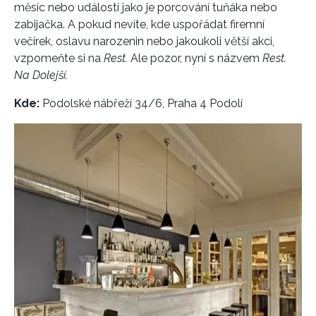
měsíc nebo události jako je porcování tuňáka nebo
zabijačka. A pokud nevíte, kde uspořádat firemní
večírek, oslavu narozenin nebo jakoukoli větší akci,
vzpomeňte si na
Rest.
Ale pozor, nyní s názvem
Rest.
Na Dolejší.
Kde:
Podolské nábřeží 34/6, Praha 4 Podolí
INFORMACE
REDAKCE