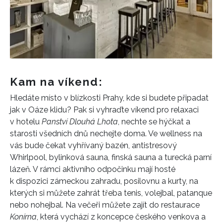
Kam na víkend:
Hledáte místo v blízkosti Prahy, kde si budete připadat
jak v Oáze klidu? Pak si vyhraďte víkend pro relaxaci
v hotelu
Panství Dlouhá Lhota
, nechte se hýčkat a
starosti všedních dnů nechejte doma. Ve wellness na
vás bude čekat vyhřívaný bazén, antistresový
Whirlpool, bylinková sauna, finská sauna a turecká parní
lázeň. V rámci aktivního odpočinku mají hosté
k dispozici zámeckou zahradu, posilovnu a kurty, na
kterých si můžete zahrát třeba tenis, volejbal, patanque
nebo nohejbal. Na večeři můžete zajít do restaurace
Konírna
, která vychází z koncepce českého venkova a