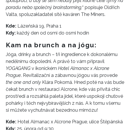
spolupráci, a aby se sem nebály přijít klidně celé týmy na
poradu nebo společný brainstorming,
“ popisuje Oldřich
Valta, spoluzakladatel sítě kaváren The Miners.
Kde:
Lázeňská 19, Praha 1
Kdy:
každý den od osmi do osmi hodin
Kam na brunch a na jógu:
Jóga, drinky a brunch – tři ingredience k dokonalému
nedělnímu dopoledni. A právě to vám připravil
YOGAGANG
v ikonickém
Hotel Almanac x Alcrone
Prague
. Revitalizační a zábavnou jógou vás provede
the one and only
Klára Pokorná. Hned poté na vás bude
čekat brunch v restauraci Alcrone, kde vás přivítá chic
prostředí a rozsáhlá paleta jídel, které uspokojí chuťové
pohárky i těch nejvybíravějších z nás. A k tomu všemu
si můžete vychutnávat bezednou mimózu!
Kde:
Hotel Almanac x Alcrone Prague, ulice Štěpánská
Kdy:
25. února od 9:30