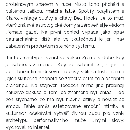
proteinovým shakem v ruce. Místo toho přichází s
plátěnou taškou,
matcha latté
, Spotify playlistem s
Clairo, vintage outfity a citáty Bell Hooks. Je to muž,
který zná své astrologické domy a zároveň si je vědom
„female gaze“. Na první pohled vypadá jako opak
patriarchálního klišé, ale ve skutečnosti je jen jinak
zabaleným produktem stejného systému.
Tento archetyp nevznikl ve vakuu. Žijeme v době, kdy
je sebeobraz měnou. Kdy se sebereflexe, hojení a
podobně intimní duševní procesy sdílí na Instagram a
jejich skutečná hodnota se ztrácí v estetice a osobním
brandingu. Na stejných feedech mimo jiné probíhají
náruživé diskuse o tom, co znamená být chlap – od
žen slýcháme, že má být hlavně citlivý a neštítit se
emocí. Tahle směs estetizované emoční intimity a
kulturních očekávání vytváří živnou půdu pro vznik
archetypu performativního muže. Jinými slovy:
vychoval ho internet.