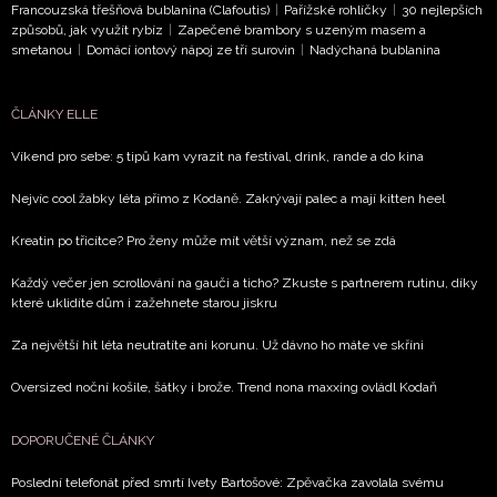
Francouzská třešňová bublanina (Clafoutis)
|
Pařížské rohlíčky
|
30 nejlepších
způsobů, jak využít rybíz
|
Zapečené brambory s uzeným masem a
smetanou
|
Domácí iontový nápoj ze tří surovin
|
Nadýchaná bublanina
ČLÁNKY ELLE
Víkend pro sebe: 5 tipů kam vyrazit na festival, drink, rande a do kina
Nejvíc cool žabky léta přímo z Kodaně. Zakrývají palec a mají kitten heel
Kreatin po třicítce? Pro ženy může mít větší význam, než se zdá
Každý večer jen scrollování na gauči a ticho? Zkuste s partnerem rutinu, díky
které uklidíte dům i zažehnete starou jiskru
Za největší hit léta neutratíte ani korunu. Už dávno ho máte ve skříni
Oversized noční košile, šátky i brože. Trend nona maxxing ovládl Kodaň
DOPORUČENÉ ČLÁNKY
Poslední telefonát před smrtí Ivety Bartošové: Zpěvačka zavolala svému