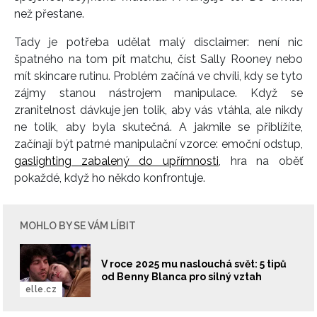
než přestane.
Tady je potřeba udělat malý disclaimer: není nic
špatného na tom pít matchu, číst Sally Rooney nebo
mít skincare rutinu. Problém začíná ve chvíli, kdy se tyto
zájmy stanou nástrojem manipulace. Když se
zranitelnost dávkuje jen tolik, aby vás vtáhla, ale nikdy
ne tolik, aby byla skutečná. A jakmile se přiblížíte,
začínají být patrné manipulační vzorce: emoční odstup,
gaslighting zabalený do upřímnosti
, hra na oběť
pokaždé, když ho někdo konfrontuje.
MOHLO BY SE VÁM LÍBIT
V roce 2025 mu naslouchá svět: 5 tipů
od Benny Blanca pro silný vztah
elle.cz