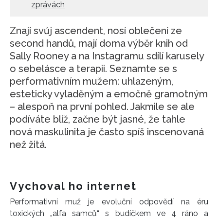
zprávách
Znají svůj ascendent, nosí oblečení ze
second handů, mají doma výběr knih od
Sally Rooney a na Instagramu sdílí karusely
o sebelásce a terapii. Seznamte se s
performativním mužem: uhlazeným,
esteticky vyladěným a emočně gramotným
– alespoň na první pohled. Jakmile se ale
podíváte blíž, začne být jasné, že tahle
nová maskulinita je často spíš inscenovaná
než žitá.
Vychoval ho internet
Performativní muž je evoluční odpovědí na éru
toxických „alfa samců“ s budíčkem ve 4 ráno a