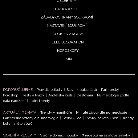
CELEBRITY
LÁSKA A SEX
ZÁSADY OCHRANY SOUKROMÍ
NASTAVENÍ SOUKROMÍ
COOKIES ZÁSADY
ELLE DECORATION
HOROSKOPY
MIX
DOPORUČUJEME
Pravidla etikety
|
Slovník puberťáků
|
Partnerský
horoskop
|
Testy a kvízy
|
Andělská čísla
|
Cestování
|
Numerologie podle
data narození
|
Letní trendy
AKTUÁLNÍ TÉMATA
Trendy v manikúře
|
Minulé životy dle numerologie
|
Partnerské vztahy a numerologie
|
Seriál Ulice
|
Plavky na léto 2026
|
Trendy
boty na léto 2026
VAŘENÍ A RECEPTY
Vláčné domácí housky
|
7 receptů na salátové zálivky
|