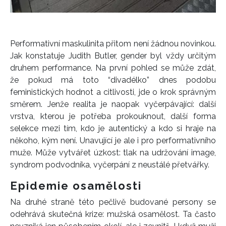
INFORMACE
Performativní maskulinita přitom není žádnou novinkou.
Jak konstatuje Judith Butler, gender byl vždy určitým
REDAKCE
druhem performance. Na první pohled se může zdát,
že pokud má toto “divadélko” dnes podobu
feministických hodnot a citlivosti, jde o krok správným
směrem. Jenže realita je naopak vyčerpávající: další
vrstva, kterou je potřeba prokouknout, další forma
selekce mezi tím, kdo je autentický a kdo si hraje na
někoho, kým není. Unavující je ale i pro performativního
muže. Může vytvářet úzkost: tlak na udržování image,
syndrom podvodníka, vyčerpání z neustálé přetvářky.
Epidemie osamělosti
Na druhé straně této pečlivě budované persony se
odehrává skutečná krize: mužská osamělost. Ta často