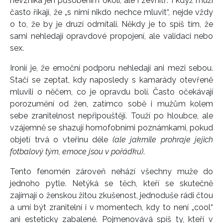
nevzniká jen působením okolí, ale i zevnitř. I když muži
často říkají, že „s nimi nikdo nechce mluvit“, nejde vždy
o to, že by je druzí odmítali. Někdy je to spíš tím, že
sami nehledají opravdové propojení, ale validaci nebo
sex.
Ironií je, že emoční podporu nehledají ani mezi sebou.
Stačí se zeptat, kdy naposledy s kamarády otevřeně
mluvili o něčem, co je opravdu bolí. Často očekávají
porozumění od žen, zatímco sobě i mužům kolem
sebe zranitelnost nepřipouštějí. Touží po hloubce, ale
vzájemně se shazují homofobními poznámkami, pokud
objetí trvá o vteřinu déle
(ale jakmile prohraje jejich
fotbalový tým, emoce jsou v pořádku)
.
Tento fenomén zároveň nehází všechny muže do
jednoho pytle. Netýká se těch, kteří se skutečně
zajímají o ženskou žitou zkušenost, jednoduše rádi čtou
a umí být zranitelní i v momentech, kdy to není „cool“
ani esteticky zabalené. Pojmenovává spíš ty, kteří v