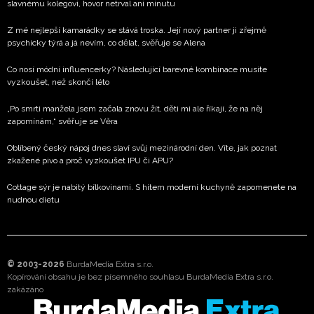
slavnému kolegovi, hovor netrval ani minutu
Z mé nejlepší kamarádky se stává troska. Její nový partner ji zřejmě
psychicky týrá a já nevím, co dělat, svěřuje se Alena
Co nosí módní influencerky? Následující barevné kombinace musíte
vyzkoušet, než skončí léto
„Po smrti manžela jsem začala znovu žít, děti mi ale říkají, že na něj
zapomínám,“ svěřuje se Věra
Oblíbený český nápoj dnes slaví svůj mezinárodní den. Víte, jak poznat
zkažené pivo a proč vyzkoušet IPU či APU?
Cottage sýr je nabitý bílkovinami. S hitem moderní kuchyně zapomenete na
nudnou dietu
© 2003-2026
BurdaMedia Extra s.r.o.
Kopírování obsahu je bez písemného souhlasu BurdaMedia Extra s.r.o.
zakázáno