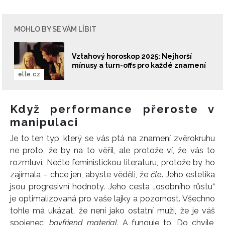
MOHLO BY SE VÁM LÍBIT
Vztahový horoskop 2025: Nejhorší
mínusy a turn-offs pro každé znamení
elle.cz
Když performance přeroste v
manipulaci
Je to ten typ, který se vás ptá na znamení zvěrokruhu
ne proto, že by na to věřil, ale protože ví, že vás to
rozmluví. Nečte feministickou literaturu, protože by ho
zajímala – chce jen, abyste věděli, že
čte
. Jeho estetika
jsou progresivní hodnoty. Jeho cesta „osobního růstu“
je optimalizovaná pro vaše lajky a pozornost. Všechno
tohle má ukázat, že není jako ostatní muži, že je váš
spojenec,
boyfriend material
. A funguje to. Do chvíle,