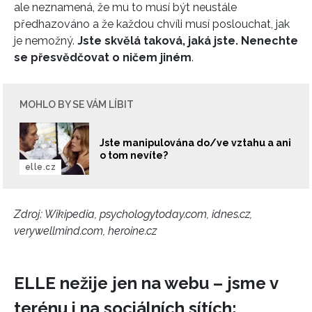
ale neznamená, že mu to musí být neustále
předhazováno a že každou chvíli musí poslouchat, jak
je nemožný.
Jste skvělá taková, jaká jste. Nenechte
se přesvědčovat o ničem jiném
.
MOHLO BY SE VÁM LÍBIT
Jste manipulována do/ve vztahu a ani
o tom nevíte?
elle.cz
Zdroj: Wikipedia, psychologytoday.com, idnes.cz,
verywellmind.com, heroine.cz
ELLE nežije jen na webu – jsme v
terénu i na sociálních sítích: