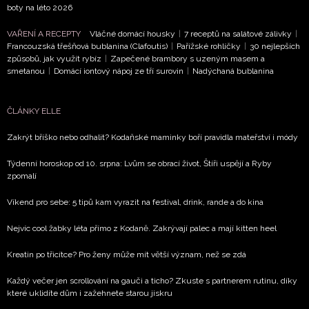
boty na léto 2026
VAŘENÍ A RECEPTY
Vláčné domácí housky
|
7 receptů na salátové zálivky
|
Francouzská třešňová bublanina (Clafoutis)
|
Pařížské rohlíčky
|
30 nejlepších
způsobů, jak využít rybíz
|
Zapečené brambory s uzeným masem a
smetanou
|
Domácí iontový nápoj ze tří surovin
|
Nadýchaná bublanina
ČLÁNKY ELLE
Zakrýt bříško nebo odhalit? Kodaňské maminky boří pravidla mateřství i módy
Týdenní horoskop od 10. srpna: Lvům se obrací život, Štíři uspějí a Ryby
zpomalí
Víkend pro sebe: 5 tipů kam vyrazit na festival, drink, rande a do kina
Nejvíc cool žabky léta přímo z Kodaně. Zakrývají palec a mají kitten heel
Kreatin po třicítce? Pro ženy může mít větší význam, než se zdá
Každý večer jen scrollování na gauči a ticho? Zkuste s partnerem rutinu, díky
které uklidíte dům i zažehnete starou jiskru