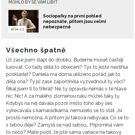
MOHLO BY SE VÁM LÍBIT
Sociopatky na první pohled
nepoznáte, přitom jsou velmi
nebezpečné
elle.cz
Všechno špatně
Už zase jsem šlápl do drobků. Budeme muset častěji
luxovat. Co tady dělá to oblečení? Tys to ještě nestihla
poskládat? Daniela má doma uklizeno pořád, jak to
dělá ona? Ty jsi zase zapomněla vyzvednout ty věci?
Říkal jsem ti to třikrát! Ne, ty opravdu nemáš v té hlavě
nic. Nic! A za malého zlomenou ruku můžeš taky ty.
Kdybys na něj dávala pozor, místo toho aby ses
vykecávala s kamarádkama, nemuselo se to stát. Jsi
prostě nemožná. A přitom jsi taková nebývala. Co se to
s tebou děje? Zamysli se nad sebou… Připomíná vám
to něco? Máte pocit, že jste sama variace na takový