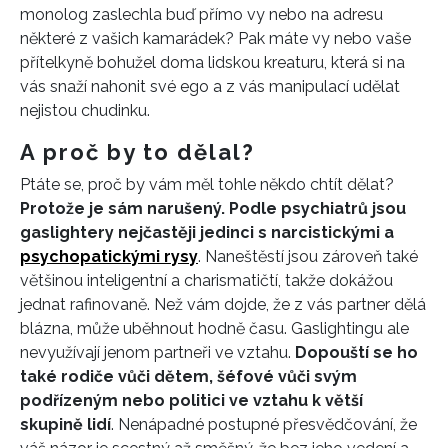
monolog zaslechla buď přímo vy nebo na adresu
některé z vašich kamarádek? Pak máte vy nebo vaše
přítelkyně bohužel doma lidskou kreaturu, která si na
vás snaží nahonit své ego a z vás manipulací udělat
nejistou chudinku.
A proč by to dělal?
Ptáte se, proč by vám měl tohle někdo chtít dělat?
Protože je sám narušený. Podle psychiatrů jsou
gaslightery nejčastěji jedinci s narcistickými a
psychopatickými rysy
. Naneštěstí jsou zároveň také
většinou inteligentní a charismatičtí, takže dokážou
jednat rafinovaně. Než vám dojde, že z vás partner dělá
blázna, může uběhnout hodně času. Gaslightingu ale
nevyužívají jenom partneři ve vztahu.
Dopouští se ho
také rodiče vůči dětem, šéfové vůči svým
podřízeným nebo politici ve vztahu k větší
skupině lidí
. Nenápadné postupné přesvědčování, že