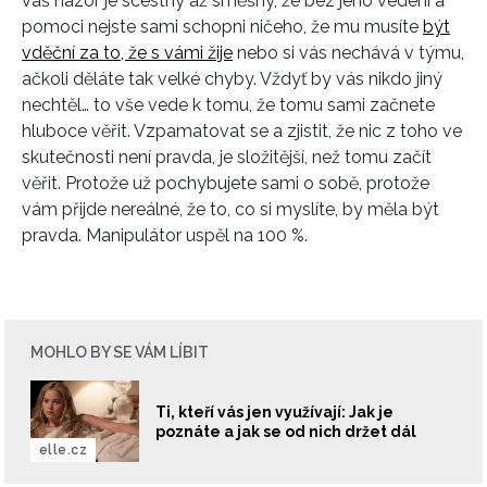
váš názor je scestný až směšný, že bez jeho vedení a
pomoci nejste sami schopni ničeho, že mu musíte
být
vděční za to, že s vámi žije
nebo si vás nechává v týmu,
ačkoli děláte tak velké chyby. Vždyť by vás nikdo jiný
nechtěl… to vše vede k tomu, že tomu sami začnete
hluboce věřit. Vzpamatovat se a zjistit, že nic z toho ve
skutečnosti není pravda, je složitější, než tomu začít
věřit. Protože už pochybujete sami o sobě, protože
vám přijde nereálné, že to, co si myslíte, by měla být
pravda. Manipulátor uspěl na 100 %.
MOHLO BY SE VÁM LÍBIT
Ti, kteří vás jen využívají: Jak je
poznáte a jak se od nich držet dál
elle.cz