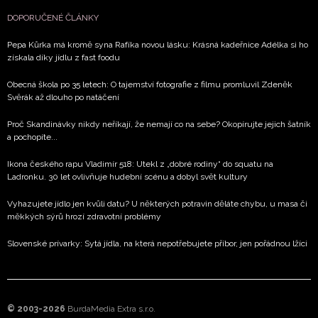
DOPORUČENÉ ČLÁNKY
Pepa Kůrka má kromě syna Rafíka novou lásku: Krásná kadeřnice Adélka si ho
získala díky jídlu z fast foodu
Obecná škola po 35 letech: O tajemství fotografie z filmu promluvil Zdeněk
Svěrák až dlouho po natáčení
Proč Skandinávky nikdy neříkají, že nemají co na sebe? Okopírujte jejich šatník
a pochopíte...
Ikona českého rapu Vladimír 518: Utekl z „dobré rodiny“ do squatu na
Ladronku. 30 let ovlivňuje hudební scénu a dobyl svět kultury
Vyhazujete jídlo jen kvůli datu? U některých potravin děláte chybu, u masa či
měkkých sýrů hrozí zdravotní problémy
Slovenské prívarky: Sytá jídla, na která nepotřebujete příbor, jen pořádnou lžíci
© 2003-2026
BurdaMedia Extra s.r.o.