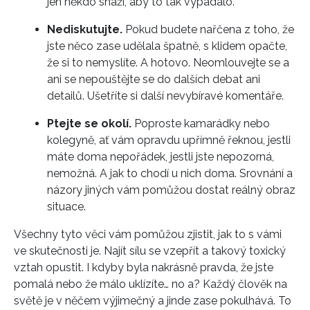
jen někdo snaží, aby to tak vypadalo.
Nediskutujte.
Pokud budete nařčena z toho, že
jste něco zase udělala špatně, s klidem opačte,
že si to nemyslíte. A hotovo. Neomlouvejte se a
INFORMACE
ani se nepouštějte se do dalších debat ani
detailů. Ušetříte si další nevybíravé komentáře.
REDAKCE
Ptejte se okolí.
Poproste kamarádky nebo
kolegyně, ať vám opravdu upřímně řeknou, jestli
máte doma nepořádek, jestli jste nepozorná,
nemožná. A jak to chodí u nich doma. Srovnání a
názory jiných vám pomůžou dostat reálný obraz
situace.
Všechny tyto věci vám pomůžou zjistit, jak to s vámi
ve skutečnosti je. Najít sílu se vzepřít a takový toxický
vztah opustit. I kdyby byla nakrásně pravda, že jste
pomalá nebo že málo uklízíte… no a? Každý člověk na
světě je v něčem výjimečný a jinde zase pokulhává. To