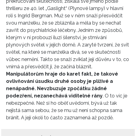
překrucování skutečností, získala své jméno podle
thrilleru ze 40. let „Gaslight“ (Plynové lampy) v hlavní
roli s Ingrid Bergman. Muž se v něm snaží přesvědčit
svou manželku, že se zbláznila a měla by se nechat
zavřít do psychiatrické léčebny. Jedním ze způsobů,
kterým v ní probouzí iluzi šílenství, je stmívání
plynových světel v jejich domě. A zaryté tvrzení, že svit
světel, na které se manželka dívá, se ve skutečnosti
vůbec nemění. Takto se snaží zviklat její důvěru v to, co
vnímá a přesvědčit ji, že začíná bláznit.
Manipulátorům hraje do karet fakt, že takové
ovlivňování úsudku druhé osoby je plíživé a
nenápadné. Nevzbuzuje zpočátku žádné
podezření, nezanechává viditelné rány
. O to víc je
nebezpečné. Než si ho oběť uvědomí, bývá už tak
nejistá sama sebou, že se mu už není schopna sama
bránit. A její okolí to často zaznamená až pozdě.