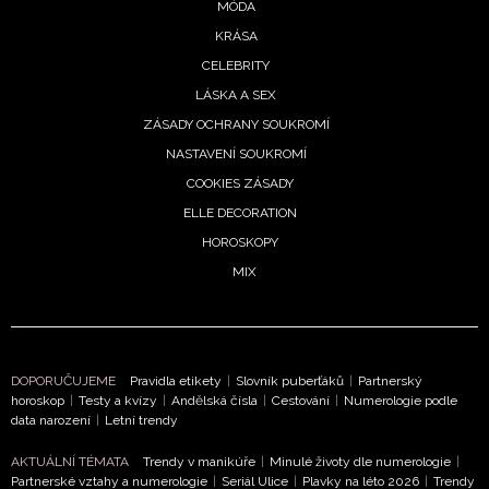
MÓDA
KRÁSA
Chcete navíc dostávat i další zajímavé a exkluzivní
informace od našich partnerů? Pokud souhlasíte se
CELEBRITY
zpracováním údajů k tomuto účelu podle
Zásad ochrany
LÁSKA A SEX
soukromí BurdaMedia Extra s.r.o.
, zaškrtněte toto pole.
ZÁSADY OCHRANY SOUKROMÍ
NASTAVENÍ SOUKROMÍ
COOKIES ZÁSADY
ELLE DECORATION
HOROSKOPY
MIX
DOPORUČUJEME
Pravidla etikety
|
Slovník puberťáků
|
Partnerský
horoskop
|
Testy a kvízy
|
Andělská čísla
|
Cestování
|
Numerologie podle
data narození
|
Letní trendy
AKTUÁLNÍ TÉMATA
Trendy v manikúře
|
Minulé životy dle numerologie
|
Partnerské vztahy a numerologie
|
Seriál Ulice
|
Plavky na léto 2026
|
Trendy