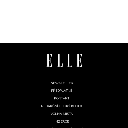
Vašimi údaji pracovat zejména k organizaci a
vyhodnocení akce a zasílání novinek.
Chcete navíc dostávat i další zajímavé a exkluzivní
informace od našich partnerů? Pokud souhlasíte se
zpracováním údajů k tomuto účelu podle
Zásad ochrany
soukromí BurdaMedia Extra s.r.o.
, zaškrtněte toto pole.
Footer
NEWSLETTER
PŘEDPLATNÉ
menu
KONTAKT
REDAKČNÍ ETICKÝ KODEX
VOLNÁ MÍSTA
INZERCE