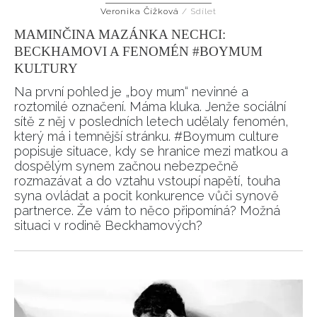
Veronika Čížková
/
Sdílet
HOME
MAMINČINA MAZÁNKA NECHCI:
BECKHAMOVI A FENOMÉN #BOYMUM
KULTURY
Na první pohled je „boy mum“ nevinné a
roztomilé označení. Máma kluka. Jenže sociální
sítě z něj v posledních letech udělaly fenomén,
který má i temnější stránku. #Boymum culture
popisuje situace, kdy se hranice mezi matkou a
dospělým synem začnou nebezpečně
rozmazávat a do vztahu vstoupí napětí, touha
syna ovládat a pocit konkurence vůči synově
partnerce. Že vám to něco připomíná? Možná
situaci v rodině Beckhamových?