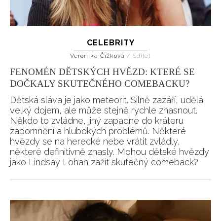
CELEBRITY
Veronika Čížková
/
Sdílet
INFORMACE
FENOMÉN DĚTSKÝCH HVĚZD: KTERÉ SE
DOČKALY SKUTEČNÉHO COMEBACKU?
REDAKCE
Dětská sláva je jako meteorit. Silně zazáří, udělá
velký dojem, ale může stejně rychle zhasnout.
Někdo to zvládne, jiný zapadne do kráteru
zapomnění a hlubokých problémů. Některé
hvězdy se na herecké nebe vrátit zvládly,
některé definitivně zhasly. Mohou dětské hvězdy
jako Lindsay Lohan zažít skutečný comeback?