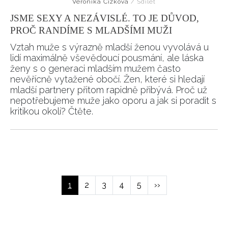
Veronika Čížková
/
Sdílet
JSME SEXY A NEZÁVISLÉ. TO JE DŮVOD,
PROČ RANDÍME S MLADŠÍMI MUŽI
Vztah muže s výrazně mladší ženou vyvolává u
lidí maximálně vševědoucí pousmání, ale láska
ženy s o generaci mladším mužem často
nevěřícně vytažené obočí. Žen, které si hledají
mladší partnery přitom rapidně přibývá. Proč už
nepotřebujeme muže jako oporu a jak si poradit s
kritikou okolí? Čtěte.
NEWSLETTER
Pagination
ODESLAT
Aktuální
1
Page
2
Page
3
Page
4
Page
5
Následující
››
Přihlášením k newsletteru souhlasíte s
Obchodními
stránka
stránka
podmínkami společnosti BurdaMedia Extra s.r.o.
a
potvrzujete, že jste se seznámili se
Zásadami
ochrany soukromí
- BurdaMedia Extra s.r.o. bude s