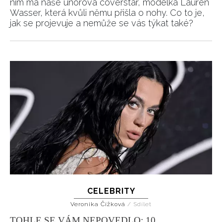
ním má naše únorová coverstar, modelka Lauren
Wasser, která kvůli němu přišla o nohy. Co to je,
jak se projevuje a nemůže se vás týkat také?
CELEBRITY
Veronika Čížková
/
Sdílet
TOHLE SE VÁM NEPOVEDLO: 10