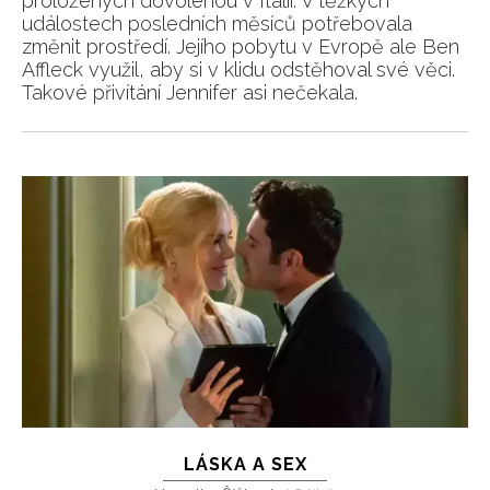
proložených dovolenou v Itálii. V těžkých
událostech posledních měsíců potřebovala
změnit prostředí. Jejího pobytu v Evropě ale Ben
Affleck využil, aby si v klidu odstěhoval své věci.
Takové přivítání Jennifer asi nečekala.
LÁSKA A SEX