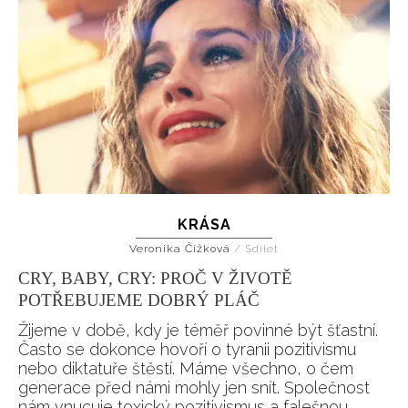
KRÁSA
Veronika Čížková
/
Sdílet
CRY, BABY, CRY: PROČ V ŽIVOTĚ
POTŘEBUJEME DOBRÝ PLÁČ
Žijeme v době, kdy je téměř povinné být šťastní.
Často se dokonce hovoří o tyranii pozitivismu
nebo diktatuře štěstí. Máme všechno, o čem
generace před námi mohly jen snít. Společnost
nám vnucuje toxický pozitivismus a falešnou