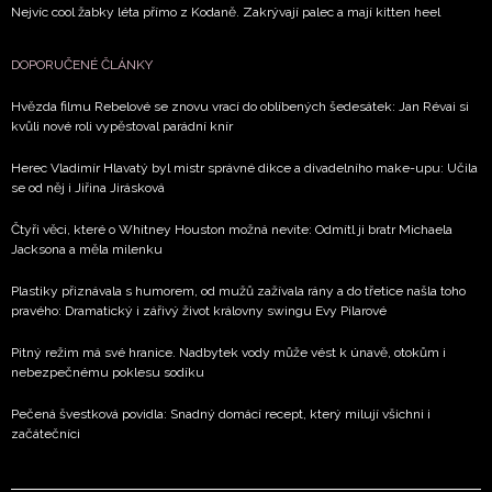
Nejvíc cool žabky léta přímo z Kodaně. Zakrývají palec a mají kitten heel
DOPORUČENÉ ČLÁNKY
Hvězda filmu Rebelové se znovu vrací do oblíbených šedesátek: Jan Révai si
kvůli nové roli vypěstoval parádní knír
Herec Vladimír Hlavatý byl mistr správné dikce a divadelního make-upu: Učila
se od něj i Jiřina Jirásková
Čtyři věci, které o Whitney Houston možná nevíte: Odmítl ji bratr Michaela
Jacksona a měla milenku
Plastiky přiznávala s humorem, od mužů zažívala rány a do třetice našla toho
pravého: Dramatický i zářivý život královny swingu Evy Pilarové
Pitný režim má své hranice. Nadbytek vody může vést k únavě, otokům i
nebezpečnému poklesu sodíku
Pečená švestková povidla: Snadný domácí recept, který milují všichni i
začátečníci