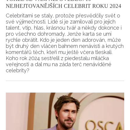
NEJHEJTOVANĚJŠÍCH CELEBRIT ROKU 2024
Celebritami se staly, protože přesvědčily svět o
své výjimečnosti. Lidé si je zamilovali pro jejich
talent, vtip, hlas, krásnou tvář a někdy dokonce i
pro všechno dohromady. Jenže karta se umí
rychle obrátit. Kdo je jeden den adorován, může
být druhý den vláčen bahnem nenávisti a krutých
komentářů těch, kteří mu ještě včera tleskali.
Koho rok 2024 sestřelil z piedestalu miláčka
veřejnosti a dal mu na záda terč nenáviděné
celebrity?