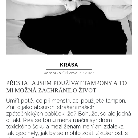
KRÁSA
Veronika Čížková
/
Sdílet
PŘESTALA JSEM POUŽÍVAT TAMPONY A TO
MI MOŽNÁ ZACHRÁNILO ŽIVOT
Umřít poté, co při menstruaci použijete tampon.
Zní to jako absurdní strašení našich
zpátečnických babiček, že? Bohužel se ale jedná
o fakt. Říká se tomu menstruační syndrom
toxického šoku a mezi ženami není ani zdaleka
tak ojedinělý, jak by se mohlo zdát. Zkušenosti s