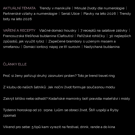
AKTUÁLNÍ TÉMATA
Trendy v manikúře
|
Minulé životy dle numerologie
|
Partnerské vztahy a numerologie
|
Seriál Ulice
|
Plavky na léto 2026
|
Trendy
boty na léto 2026
VAŘENÍ A RECEPTY
Vláčné domácí housky
|
7 receptů na salátové zálivky
|
Francouzská třešňová bublanina (Clafoutis)
|
Pařížské rohlíčky
|
30 nejlepších
způsobů, jak využít rybíz
|
Zapečené brambory s uzeným masem a
smetanou
|
Domácí iontový nápoj ze tří surovin
|
Nadýchaná bublanina
ČLÁNKY ELLE
Proč si ženy pořizují druhý zásnubní prsten? Toto je trend travel ring
Z klubu do našich šatníků: Jak noční život formuje současnou módu
Zakrýt bříško nebo odhalit? Kodaňské maminky boří pravidla mateřství i módy
Týdenní horoskop od 10. srpna: Lvům se obrací život, Štíři uspějí a Ryby
zpomalí
Víkend pro sebe: 5 tipů kam vyrazit na festival, drink, rande a do kina