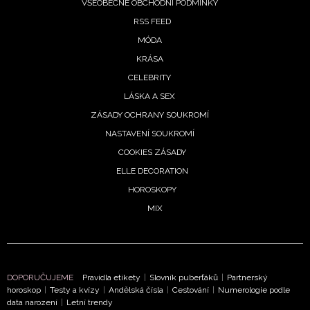
VŠEOBECNÉ OBCHODNÍ PODMÍNKY
RSS FEED
MÓDA
KRÁSA
CELEBRITY
LÁSKA A SEX
ZÁSADY OCHRANY SOUKROMÍ
NASTAVENÍ SOUKROMÍ
COOKIES ZÁSADY
ELLE DECORATION
HOROSKOPY
MIX
DOPORUČUJEME
Pravidla etikety
|
Slovník puberťáků
|
Partnerský
horoskop
|
Testy a kvízy
|
Andělská čísla
|
Cestování
|
Numerologie podle
data narození
|
Letní trendy