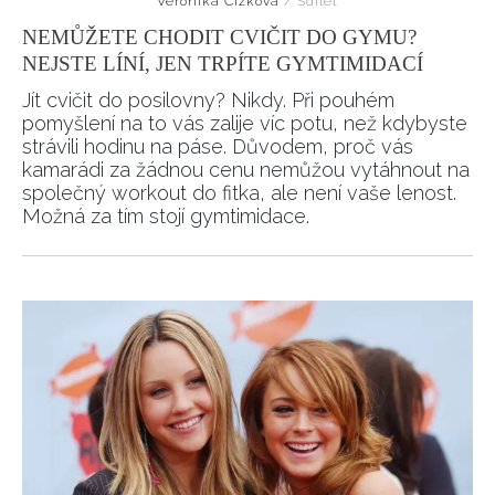
Veronika Čížková
/
Sdílet
NEMŮŽETE CHODIT CVIČIT DO GYMU?
NEJSTE LÍNÍ, JEN TRPÍTE GYMTIMIDACÍ
Jít cvičit do posilovny? Nikdy. Při pouhém
pomyšlení na to vás zalije víc potu, než kdybyste
strávili hodinu na páse. Důvodem, proč vás
kamarádi za žádnou cenu nemůžou vytáhnout na
společný workout do fitka, ale není vaše lenost.
Možná za tím stojí gymtimidace.