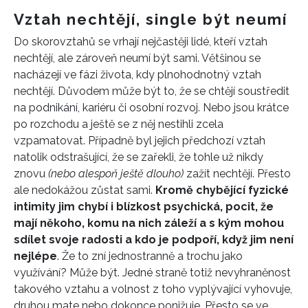
Vztah nechtějí, single být neumí
Do skorovztahů se vrhají nejčastěji lidé, kteří vztah
nechtějí, ale zároveň neumí být sami. Většinou se
nacházejí ve fázi života, kdy plnohodnotný vztah
nechtějí. Důvodem může být to, že se chtějí soustředit
na podnikání, kariéru či osobní rozvoj. Nebo jsou krátce
po rozchodu a ještě se z něj nestihli zcela
vzpamatovat. Případně byl jejich předchozí vztah
natolik odstrašující, že se zařekli, že tohle už nikdy
znovu
(nebo alespoň ještě dlouho)
zažít nechtějí. Přesto
ale nedokážou zůstat sami.
Kromě chybějící fyzické
intimity jim chybí i blízkost psychická, pocit, že
mají někoho, komu na nich záleží a s kým mohou
sdílet svoje radosti a kdo je podpoří, když jim není
nejlépe
. Že to zní jednostranně a trochu jako
využívání? Může být. Jedné straně totiž nevyhraněnost
takového vztahu a volnost z toho vyplývající vyhovuje,
druhou mate nebo dokonce ponižuje. Přesto se ve