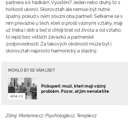
partnera a k hádkám. Vyústění? Jeden nebo druhý to s
hořkostí ukončí. Skorovztah ale nemusí být nutně
špatný, pokud v něm souzní oba partneři. Setkáme se s
ním převážně u těch, kteří si prošli vážnými vztahy, mají
už třeba i děti a teď si chtějí brát od života a od vztahů
to lepší bez větších závazků a partnerské
zodpovědnosti. Za takových okolností může být i
skorovztah naprosto harmonický a šťastný.
MOHLO BY SE VÁM LÍBIT
Pickupeři: muži, kteří mají vážný
problém. Pozor, ať jim nenaletíte
elle.cz
Zdroj: Marianne.cz, Psychologie.cz, Terapie.cz