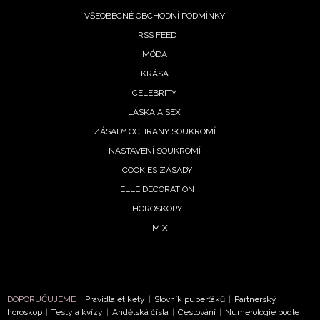
ochrany soukromí
- BurdaMedia Extra s.r.o. bude s
VŠEOBECNÉ OBCHODNÍ PODMÍNKY
Vašimi údaji pracovat zejména k organizaci a
RSS FEED
vyhodnocení akce a zasílání novinek.
MÓDA
Chcete navíc dostávat i další zajímavé a exkluzivní
KRÁSA
informace od našich partnerů? Pokud souhlasíte se
CELEBRITY
zpracováním údajů k tomuto účelu podle
Zásad ochrany
LÁSKA A SEX
soukromí BurdaMedia Extra s.r.o.
, zaškrtněte toto pole.
ZÁSADY OCHRANY SOUKROMÍ
NASTAVENÍ SOUKROMÍ
COOKIES ZÁSADY
ELLE DECORATION
HOROSKOPY
MIX
DOPORUČUJEME
Pravidla etikety
|
Slovník puberťáků
|
Partnerský
horoskop
|
Testy a kvízy
|
Andělská čísla
|
Cestování
|
Numerologie podle