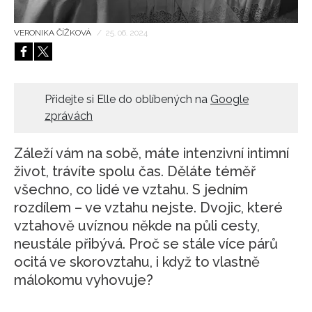
HOME
VERONIKA ČÍŽKOVÁ
/
25. 06. 2024
Přidejte si Elle do oblíbených na
Google
zprávách
Záleží vám na sobě, máte intenzivní intimní
život, trávíte spolu čas. Děláte téměř
všechno, co lidé ve vztahu. S jedním
rozdílem – ve vztahu nejste. Dvojic, které
vztahově uvíznou někde na půli cesty,
neustále přibývá. Proč se stále více párů
ocitá ve skorovztahu, i když to vlastně
málokomu vyhovuje?