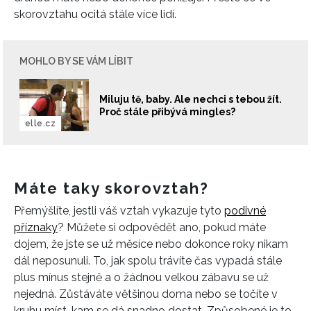
skorovztahu ocitá stále více lidí.
MOHLO BY SE VÁM LÍBIT
Miluju tě, baby. Ale nechci s tebou žít.
Proč stále přibývá mingles?
elle.cz
Máte taky skorovztah?
Přemýšlíte, jestli váš vztah vykazuje tyto
podivné
příznaky
? Můžete si odpovědět ano, pokud máte
dojem, že jste se už měsíce nebo dokonce roky nikam
dál neposunuli. To, jak spolu trávíte čas vypadá stále
plus mínus stejně a o žádnou velkou zábavu se už
nejedná. Zůstáváte většinou doma nebo se točíte v
kruhu míst, kam se dá snadno dostat. Způsobené je to