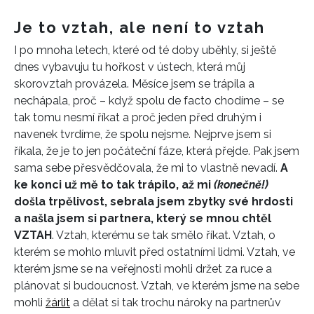
Je to vztah, ale není to vztah
I po mnoha letech, které od té doby uběhly, si ještě
dnes vybavuju tu hořkost v ústech, která můj
skorovztah provázela. Měsíce jsem se trápila a
nechápala, proč – když spolu de facto chodíme – se
tak tomu nesmí říkat a proč jeden před druhým i
navenek tvrdíme, že spolu nejsme. Nejprve jsem si
říkala, že je to jen počáteční fáze, která přejde. Pak jsem
sama sebe přesvědčovala, že mi to vlastně nevadí.
A
ke konci už mě to tak trápilo, až mi
(konečně!)
došla trpělivost, sebrala jsem zbytky své hrdosti
a našla jsem si partnera, který se mnou chtěl
VZTAH
. Vztah, kterému se tak smělo říkat. Vztah, o
kterém se mohlo mluvit před ostatními lidmi. Vztah, ve
kterém jsme se na veřejnosti mohli držet za ruce a
plánovat si budoucnost. Vztah, ve kterém jsme na sebe
mohli
žárlit
a dělat si tak trochu nároky na partnerův