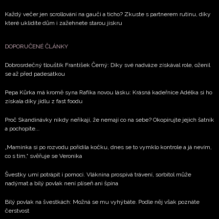
Každý večer jen scrollování na gauči a ticho? Zkuste s partnerem rutinu, díky
které uklidíte dům i zažehnete starou jiskru
DOPORUČENÉ ČLÁNKY
Dobrosrdečný tlouštík František Černý: Díky své nadváze získával role, oženil
se až před padesátkou
Pepa Kůrka má kromě syna Rafíka novou lásku: Krásná kadeřnice Adélka si ho
získala díky jídlu z fast foodu
Proč Skandinávky nikdy neříkají, že nemají co na sebe? Okopírujte jejich šatník
a pochopíte...
„Maminka si po rozvodu pořídila kočku, dnes se to vymklo kontrole a já nevím,
co s tím,“ svěřuje se Veronika
Švestky umí potrápit i pomoci. Vláknina prospívá trávení, sorbitol může
nadýmat a bílý povlak není plíseň ani špína
Bílý povlak na švestkách: Možná se mu vyhýbáte. Podle něj však poznáte
čerstvost