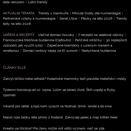
data narození
|
Letní trendy
AKTUÁLNÍ TÉMATA
Trendy v manikúře
|
Minulé životy dle numerologie
|
Partnerské vztahy a numerologie
|
Seriál Ulice
|
Plavky na léto 2026
|
Trendy
boty na léto 2026
VAŘENÍ A RECEPTY
Vláčné domácí housky
|
7 receptů na salátové zálivky
|
Francouzská třešňová bublanina (Clafoutis)
|
Pařížské rohlíčky
|
30 nejlepších
způsobů, jak využít rybíz
|
Zapečené brambory s uzeným masem a
smetanou
|
Domácí iontový nápoj ze tří surovin
|
Nadýchaná bublanina
ČLÁNKY ELLE
Zakrýt bříško nebo odhalit? Kodaňské maminky boří pravidla mateřství i módy
Týdenní horoskop od 10. srpna: Lvům se obrací život, Štíři uspějí a Ryby
zpomalí
Víkend pro sebe: 5 tipů kam vyrazit na festival, drink, rande a do kina
Nejvíc cool žabky léta přímo z Kodaně. Zakrývají palec a mají kitten heel
Kreatin po třicítce? Pro ženy může mít větší význam, než se zdá