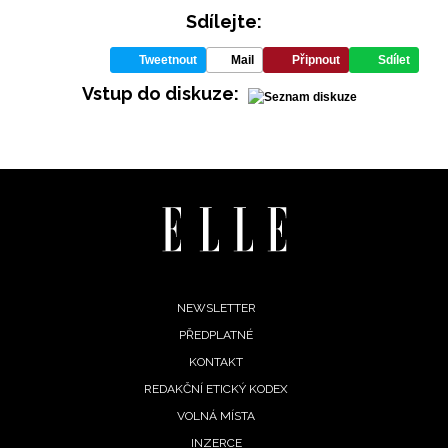
Sdílejte:
Tweetnout
Mail
Připnout
Sdílet
Vstup do diskuze:
NEWSLETTER
Footer
NEWSLETTER
PŘEDPLATNÉ
ODESLAT
menu
KONTAKT
REDAKČNÍ ETICKÝ KODEX
Přihlášením k newsletteru souhlasíte s
Obchodními
podmínkami společnosti BurdaMedia Extra s.r.o.
a
VOLNÁ MÍSTA
potvrzujete, že jste se seznámili se
Zásadami
INZERCE