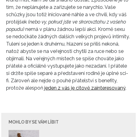
tím, že neplánujete a zařizujete se narychlo. Vaše
schůzky jsou totiž iniciované náhle a ve chvíli, kdy váš
protějšek
(nebo vy, pokud jste ve skorovztahu z vašeho
popudu)
nemá v plánu žádnou lepší akci. Kromě sexu
se nedočkáte žádných dalších velkých projevů intimity.
Tulení se jeden k druhému, hlazení se příliš nekoná,
natož abyste se na veřejnosti chytili za ruce nebo se
objímali. Na veřejných místech se spíše chováte jako
přátelé a oficiálně vystupujete jako nezadaní. I přátele
si držíte spíše separé a představení rodině je úplné sci-
fi. Zároveň ale nejde o pouhé přátelství s benefity,
protože alespoň
jeden z vás je citově zainteresovaný
.
MOHLO BY SE VÁM LÍBIT