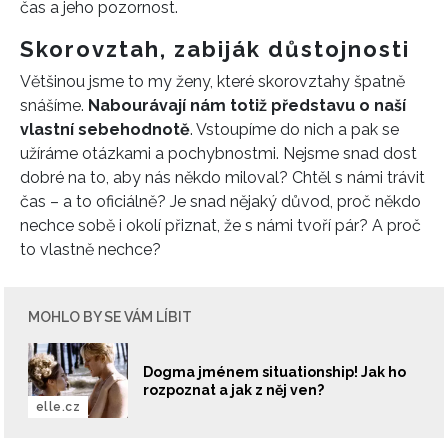
čas a jeho pozornost.
Skorovztah, zabiják důstojnosti
Většinou jsme to my ženy, které skorovztahy špatně
snášíme.
Nabourávají nám totiž představu o naší
vlastní sebehodnotě
. Vstoupíme do nich a pak se
užíráme otázkami a pochybnostmi. Nejsme snad dost
dobré na to, aby nás někdo miloval? Chtěl s námi trávit
čas – a to oficiálně? Je snad nějaký důvod, proč někdo
nechce sobě i okolí přiznat, že s námi tvoří pár? A proč
to vlastně nechce?
MOHLO BY SE VÁM LÍBIT
Dogma jménem situationship! Jak ho
rozpoznat a jak z něj ven?
elle.cz