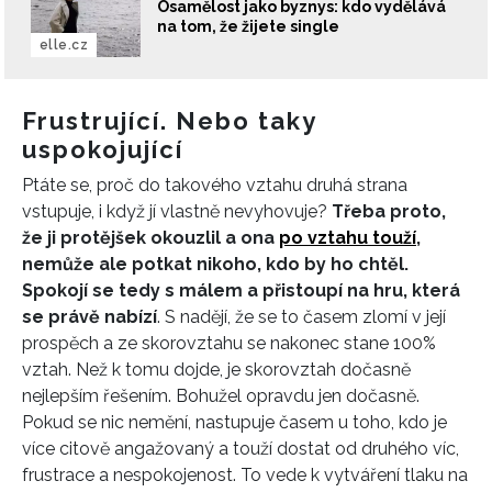
Osamělost jako byznys: kdo vydělává
na tom, že žijete single
elle.cz
Frustrující. Nebo taky
uspokojující
INFORMACE
Ptáte se, proč do takového vztahu druhá strana
REDAKCE
vstupuje, i když jí vlastně nevyhovuje?
Třeba proto,
že ji protějšek okouzlil a ona
po vztahu touží
,
nemůže ale potkat nikoho, kdo by ho chtěl.
Spokojí se tedy s málem a přistoupí na hru, která
se právě nabízí
. S nadějí, že se to časem zlomí v její
prospěch a ze skorovztahu se nakonec stane 100%
vztah. Než k tomu dojde, je skorovztah dočasně
nejlepším řešením. Bohužel opravdu jen dočasně.
Pokud se nic nemění, nastupuje časem u toho, kdo je
více citově angažovaný a touží dostat od druhého víc,
frustrace a nespokojenost. To vede k vytváření tlaku na