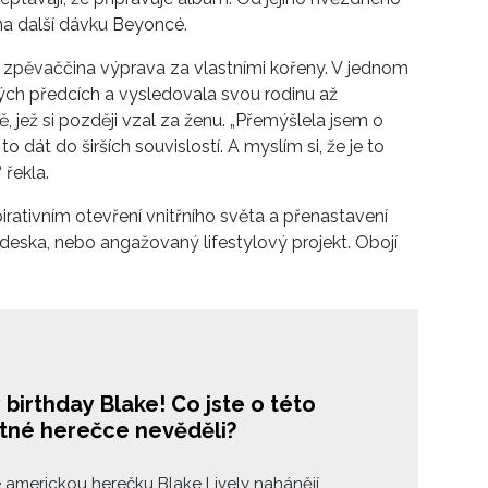
 na další dávku Beyoncé.
zpěvaččina výprava za vlastními kořeny. V jednom
vých předcích a vysledovala svou rodinu až
ě, jež si později vzal za ženu. „Přemýšlela jsem o
dát do širších souvislostí. A myslím si, že je to
“ řekla.
irativním otevření vnitřního světa a přenastavení
deska, nebo angažovaný lifestylový projekt. Obojí
birthday Blake! Co jste o této
tné herečce nevěděli?
 americkou herečku Blake Lively nahánějí