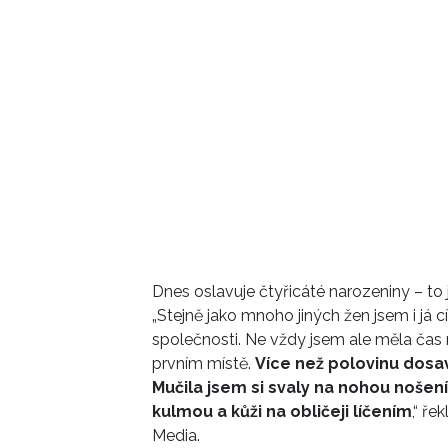
Dnes oslavuje čtyřicáté narozeniny – to j
„Stejně jako mnoho jiných žen jsem i já cí
společnosti. Ne vždy jsem ale měla čas
prvním místě.
Více než polovinu dosa
Mučila jsem si svaly na nohou nošení
kulmou a kůži na obličeji líčením
,“ ř
Media.