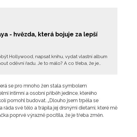
a - hvězda, která bojuje za lepší
obýt Hollywood, napsat knihu, vydat vlastní album
out oděvní řadu. Je to málo? A co třeba, že je
atelným hlasem současné generace. Zendaya není
enční hvězdičkou Disney Channel, stal se z ní
eobjímající fenomén.
 která se pro mnoho žen stala symbolem
lmi intimní a osobní příběh jedince, kterého
olí pomohl budovat. „Dlouho jsem trpěla se
 ráda své tělo a trápila jej drsnými dietami, které mě
ka poprvé výrazně pocítila, že je třeba změn.