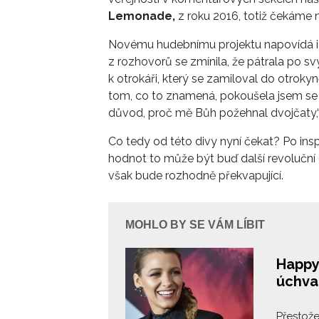
Lemonade,
z roku 2016, totiž čekáme
Novému hudebnímu projektu napovídá i 
z rozhovorů se zmínila, že pátrala po s
k otrokáři, který se zamiloval do otrokyn
tom, co to znamená, pokoušela jsem se to 
důvod, proč mě Bůh požehnal dvojčaty,
Co tedy od této divy nyní čekat? Po insp
hodnot to může být buď další revoluční 
však bude rozhodně překvapující.
MOHLO BY SE VÁM LÍBIT
Happy 
úchva
Přestože