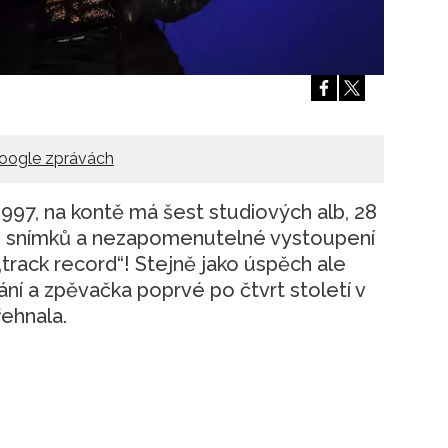
Přihlášením k newsletteru souhlasíte s
Obcho
společnosti BurdaMedia Extra s.r.o.
a potv
Zásadami ochrany soukromí
- BurdaMedia E
pracovat zejména k organizaci a vyhodnocení 
Chcete navíc dostávat i další zajímavé a exkluz
Pokud souhlasíte se zpracováním údajů k tom
oogle zprávách
soukromí BurdaMedia Extra s.r.o.
, zaškrtnět
997, na kontě má šest studiových alb, 28
h snímků a nezapomenutelné vystoupení
track record“! Stejně jako úspěch ale
ání a zpěvačka poprvé po čtvrt století v
řehnala.