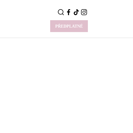
PŘEDPLATNÉ
VÍCE
Y
CELEBRITY
Novinky
Styl slavných
Rozhovory
ie