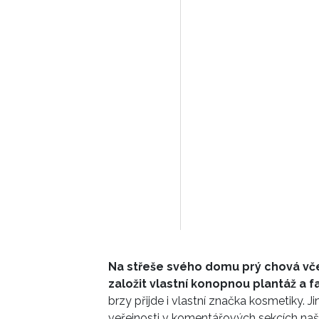
Na střeše svého domu prý chová vče
založit vlastní konopnou plantáž a 
brzy přijde i vlastní značka kosmetiky. J
veřejnosti v komentářových sekcích naše