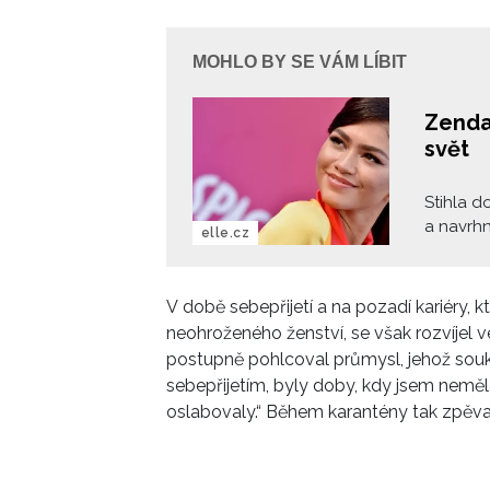
MOHLO BY SE VÁM LÍBIT
Zenday
svět
Stihla d
a navrhn
elle.cz
nepopir
jen konv
téměř vš
V době sebepřijetí a na pozadí kariéry,
neohroženého ženství, se však rozvíjel ve
postupně pohlcoval průmysl, jehož souk
sebepřijetím, byly doby, kdy jsem neměla
oslabovaly.“ Během karantény tak zpěvač