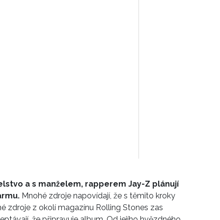
lstvo a s manželem, rapperem Jay-Z plánují
farmu.
Mnohé zdroje napovídají, že s těmito kroky
iné zdroje z okolí magazínu Rolling Stones zas
ptávají, že připravuje album. Od jejího hvězdného