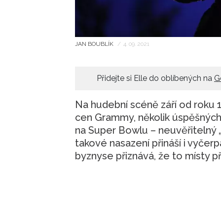
JAN BOUBLÍK
/
4. 09. 2021
Přidejte si Elle do oblíbených na
G
Na hudební scéně září od roku 1
cen Grammy, několik úspěšnýc
na Super Bowlu – neuvěřitelný „
takové nasazení přináší i vyčerp
byznyse přiznává, že to místy p