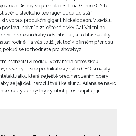
ojektech Disney se přiznala i Selena Gomez). A to
st svého sladkého teenagehoodu do stájí
si vybrala produkční gigant Nickelodeon. V seriálu
la postavu naivní a ztřeštěné dívky Cat Valentine.
bní i profesní dráhy odstřihnout, a to hlavně díky
star: rodině. Ta vás totiž, jak teď v přímém přenosu
at, pokud se rozhodnete pro showbyz.
adem manželství rodičů, vždy měla obrovskou
orčanky, drsné podnikatelky (jako CEO si najaly
telektuálky, která se ještě před narozením dcery
y se její děti narodili tváří ke slunci. Ariana se navíc
lunce, coby pomyslný symbol, prostoupilo její