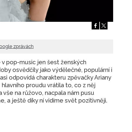
Přihlášením k newsletteru souhlasíte s
Obcho
společnosti BurdaMedia Extra s.r.o.
a potv
Zásadami ochrany soukromí
- BurdaMedia E
pracovat zejména k organizaci a vyhodnocení 
Chcete navíc dostávat i další zajímavé a exkluz
Pokud souhlasíte se zpracováním údajů k tom
oogle zprávách
soukromí BurdaMedia Extra s.r.o.
, zaškrtnět
e v pop-music jen šest ženských
oby osvědčily jako výdělečné, populární i
h asi odpovídá charakteru zpěvačky Ariany
lavního proudu vrátila to, co z něj
la vše na růžovo, nacpala nám pusu
a ještě díky ní vidíme svět pozitivněji.