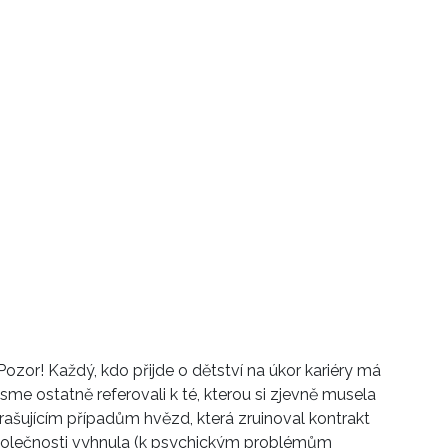
ozor! Každý, kdo přijde o dětství na úkor kariéry má
me ostatně referovali k té, kterou si zjevně musela
trašujícím případům hvězd, která zruinoval kontrakt
společnosti vyhnula (k psychickým problémům