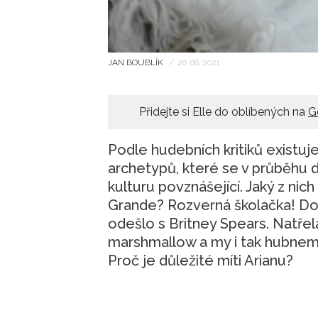
JAN BOUBLÍK
/
26. 06. 2021
Přidejte si Elle do oblíbených na
G
Podle hudebních kritiků existuj
archetypů, které se v průběhu d
kulturu povznášející. Jaký z nic
Grande? Rozverná školačka! Do h
odešlo s Britney Spears. Natře
marshmallow a my i tak hubneme, 
Proč je důležité míti Arianu?