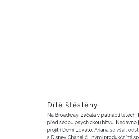
Dítě štěstěny
Na Broadwayi začala v patnácti letech. P
před sebou psychickou bitvu. Nedávno js
projít i
Demi Lovato
. Ariana se však ods
s Disney Chanel či jinými produkčními 