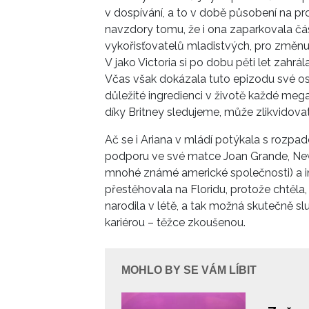
v dospívání, a to v době působení na pr
navzdory tomu, že i ona zaparkovala čá
vykořisťovatelů mladistvých, pro změnu 
V jako Victoria si po dobu pěti let zahrá
Včas však dokázala tuto epizodu své oso
důležité ingredienci v životě každé mega
díky Britney sledujeme, může zlikvidov
Ač se i Ariana v mládí potýkala s rozp
podporu ve své matce Joan Grande, Newy
mnohé známé americké společnosti) a in
přestěhovala na Floridu, protože chtěla, ab
narodila v létě, a tak možná skutečně s
kariérou – těžce zkoušenou.
MOHLO BY SE VÁM LÍBIT