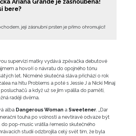
čka Ariana Grande je zasnoubená!
i bere?
chodem, její zásnubní prsten je přímo ohromující!
avou supervizí matky vydává zpěvačka debutové
se zájmem a hovoří o návratu do opojného tónu
tých let. Nicméně skutečná sláva přichází o rok
alea na hitu Problems a poté s Jessie J a Nicki Minaj
 posluchačů a když už se jim vpálila do paměti,
ožná raději dvěma.
vá alba
Dangerous Woman
a
Sweetener
. „Dar
enerační touha po volnosti a nevtíravé odvaze být
na do pop-music vrátila řemeslo skutečného
ávacích studií odzbrojila celý svět tím, že byla