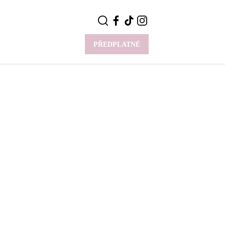
PŘEDPLATNÉ
VÍCE
Y
CELEBRITY
Novinky
Styl slavných
Rozhovory
ie