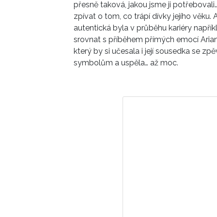
přesně taková, jakou jsme ji potřebovali… 
zpívat o tom, co trápí dívky jejího věku
autentická byla v průběhu kariéry napřík
srovnat s příběhem přímých emocí Arian
který by si učesala i její sousedka se z
symbolům a uspěla… až moc.