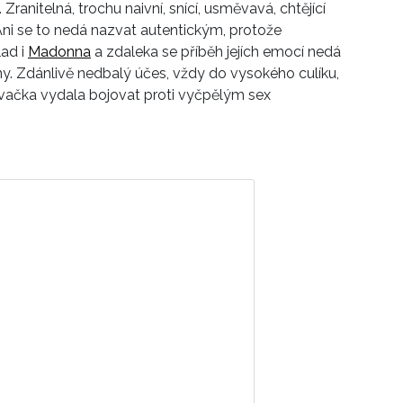
Zranitelná, trochu naivní, snící, usměvavá, chtějící
. Ani se to nedá nazvat autentickým, protože
lad i
Madonna
a zdaleka se příběh jejích emocí nedá
y. Zdánlivě nedbalý účes, vždy do vysokého culíku,
pěvačka vydala bojovat proti vyčpělým sex