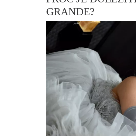
ELLE BEAUTY LOUNGE
L
GRANDE?
S
V
S
S
ELLE DECORATION
H
INFORMACE
REDAKCE