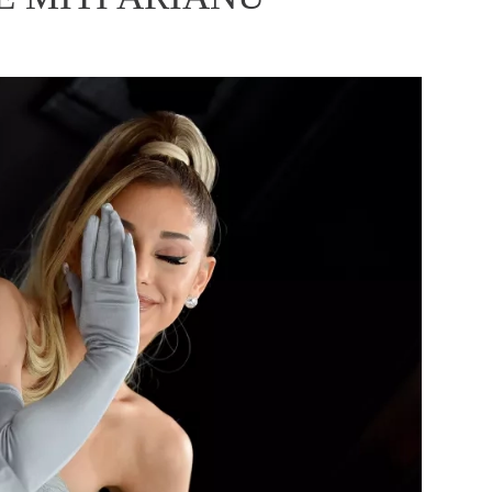
ÁSKA A SEX
ELLEPHORIA
ELLE STOR
ingles
y a on
ex
vatba
OME
NEWSLETTER