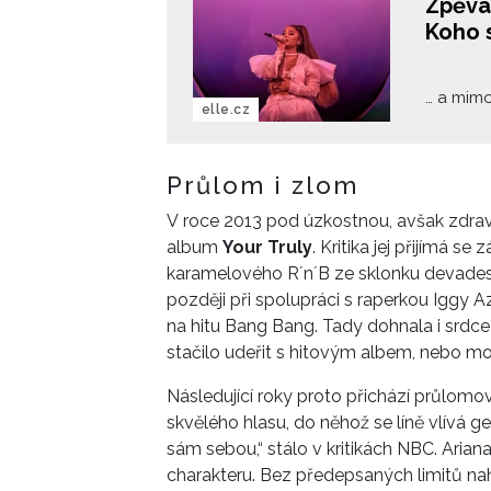
Zpěva
Koho s
… a mimo
elle.cz
Průlom i zlom
V roce 2013 pod úzkostnou, avšak zdr
album
Your Truly
. Kritika jej přijímá 
karamelového R´n´B ze sklonku devadesá
později při spolupráci s raperkou Iggy Az
na hitu Bang Bang. Tady dohnala i srdce
stačilo udeřit s hitovým albem, nebo m
Následující roky proto přichází průlomo
skvělého hlasu, do něhož se líně vlívá g
sám sebou,“ stálo v kritikách NBC. Aria
charakteru. Bez předepsaných limitů nahr