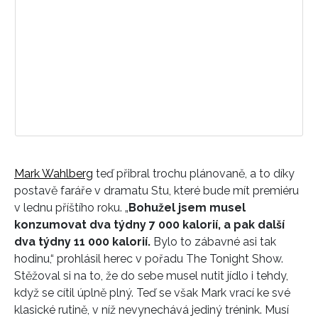
Mark Wahlberg
teď přibral trochu plánovaně, a to díky
postavě faráře v dramatu Stu, které bude mít premiéru
v lednu příštího roku. „
Bohužel jsem musel
konzumovat dva týdny 7 000 kalorií, a pak další
dva týdny 11 000 kalorií.
Bylo to zábavné asi tak
hodinu,“ prohlásil herec v pořadu The Tonight Show.
Stěžoval si na to, že do sebe musel nutit jídlo i tehdy,
když se cítil úplně plný. Teď se však Mark vrací ke své
klasické rutině, v níž nevynechává jediný trénink. Musí