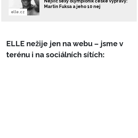
Nejvíc sexy olympionik české výpravy:
Martin Fuksa a jeho 10 nej
elle.cz
ELLE nežije jen na webu – jsme v
terénu i na sociálních sítích:
NEWSLETTER
ODESLAT
Přihlášením k newsletteru souhlasíte s
Obchodními
podmínkami společnosti BurdaMedia Extra s.r.o.
a
potvrzujete, že jste se seznámili se
Zásadami
ochrany soukromí
- BurdaMedia Extra s.r.o. bude s
Vašimi údaji pracovat zejména k organizaci a