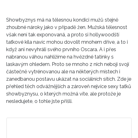
Showbyznys má na tělesnou kondici mužů stejně
zhoubné nároky jako v případě žen. Mužská tělesnost
však není tak exponovaná, a proto si hollywoodští
taťkové kila navíc mohou dovolit mnohem dříve, a to i
když ani nevyhráli svého prvního Oscara. A i přes
nabranou váhou nahlížíme na hvězdné tatínky s
laskavým ohledem. Proto se mnoho z nich nebojí svojí
částečně vytrénovanou ale na některých místech i
zanedbanou postavu ukázat na sociálních sítích. Zde je
přehled těch odvážnějších a zároveň nejvíce sexy taťků
showbyznysu, o kterých možná víte, ale protože je
nesledujete, o tohle jste přišli.