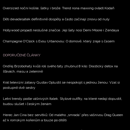
Oversized noční košile, šátky i brože. Trend nona maxxing ovládl Kodaň
Děti devadesátek definitivně dospěly a často začínají znovu od nuly
Hollywood propadl neslušné značce. Její šaty nosí Demi Moore i Zendaya
Champagne O'Clock s Evou Urbanovou: O domově, který zraje s časem
DOPORUČENÉ ČLÁNKY
Ondřej Brzobohatý kvůli roli svého táty zhubnul 8 kilo: Drastický detox na
šťávách, masu a zelenině
Král televizní zábavy Gustav Oplustil se nespokojil s jednou ženou: Vzal si
postupně dvě sestry
Letní trendy podle vášnivých Italek. Stylové outfity, na které nedají dopustit,
budou slušet i českým ženám
Herec Jan Cina bez servítků: Od malého „smrada” přes vášnivou Drag Queen
až k romským kořenům a touze po dítěti