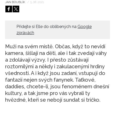
JAN BOUBLÍK
/
5. 08. 2021
HOME
Přidejte si Elle do oblíbených na
Google
zprávách
Muži na svém místě. Občas, když to nevidí
kamera, šišlají na děti, ale i tak zvedají váhy
a zdolávají výzvy. I přesto zůstávají
roztomilými a někdy i zakulacenými hrdiny
všednosti. A i když jsou zadaní, vstupují do
fantazií nejen svých fanynek. Taťkové,
daddies, chcete-li, jsou fenoménem dnešní
kultury, a tak jsme pro vás vybrali ty
hvězdné, kteří se nebojí sundat si tričko.