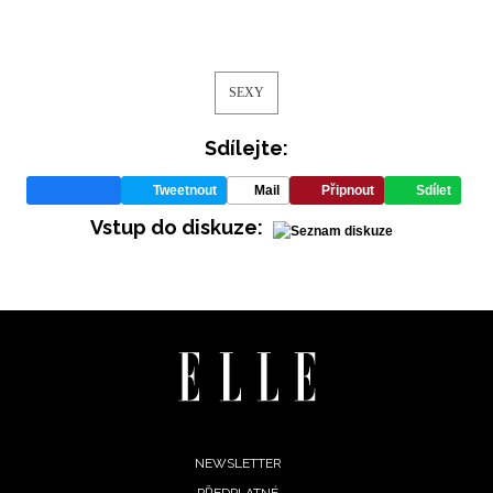
vyhodnocení akce a zasílání novinek.
Chcete navíc dostávat i další zajímavé a exkluzivní
informace od našich partnerů? Pokud souhlasíte se
SEXY
zpracováním údajů k tomuto účelu podle
Zásad ochrany
soukromí BurdaMedia Extra s.r.o.
, zaškrtněte toto pole.
Sdílejte:
Tweetnout
Mail
Připnout
Sdílet
Vstup do diskuze:
Footer
NEWSLETTER