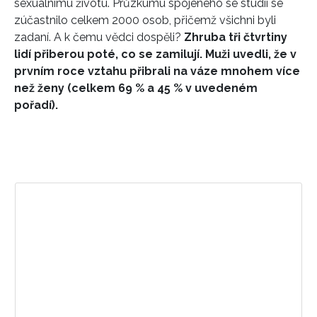
sexuálnímu životu. Průzkumu spojeného se studií
se
zúčastnilo celkem 2000 osob, přičemž všichni byli
zadaní. A k čemu vědci dospěli?
Zhruba tři čtvrtiny
lidí přiberou poté, co se zamilují. Muži uvedli, že v
prvním roce vztahu přibrali na váze mnohem více
než ženy (celkem 69 % a 45 % v uvedeném
pořadí).