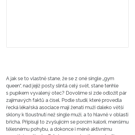
A jak se to vlastně stane, že se z oné single „gym
queen“, nad jejíž posty slintá celý svět, stane tenhle
s pupíkem vyvalený otec? Dovolíme si zde odložit pár
zajímavých faktů a čísel. Podle studií, které provedla
řecká lékařská asociace mají ženatí muži daleko větší
sklony k tloustnutí než single muži, a to hlavně v oblasti
břicha. Připisují to zvyšujícím se porcím kalorií, menšímu
tělesnému pohybu, a dokonce i méně aktivnímu