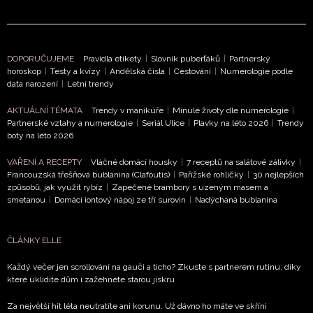
DOPORUČUJEME
Pravidla etikety
|
Slovník puberťáků
|
Partnerský
horoskop
|
Testy a kvízy
|
Andělská čísla
|
Cestování
|
Numerologie podle
data narození
|
Letní trendy
AKTUÁLNÍ TÉMATA
Trendy v manikúře
|
Minulé životy dle numerologie
|
Partnerské vztahy a numerologie
|
Seriál Ulice
|
Plavky na léto 2026
|
Trendy
boty na léto 2026
VAŘENÍ A RECEPTY
Vláčné domácí housky
|
7 receptů na salátové zálivky
|
Francouzská třešňová bublanina (Clafoutis)
|
Pařížské rohlíčky
|
30 nejlepších
způsobů, jak využít rybíz
|
Zapečené brambory s uzeným masem a
smetanou
|
Domácí iontový nápoj ze tří surovin
|
Nadýchaná bublanina
ČLÁNKY ELLE
Každý večer jen scrollování na gauči a ticho? Zkuste s partnerem rutinu, díky
které uklidíte dům i zažehnete starou jiskru
Za největší hit léta neutratíte ani korunu. Už dávno ho máte ve skříni