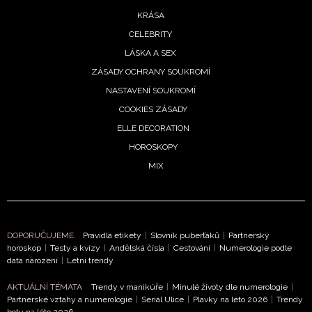
KRÁSA
CELEBRITY
LÁSKA A SEX
ZÁSADY OCHRANY SOUKROMÍ
NASTAVENÍ SOUKROMÍ
COOKIES ZÁSADY
ELLE DECORATION
HOROSKOPY
NEWSLETTER
MIX
ODESLAT
Přihlášením k newsletteru souhlasíte s
Obchodními
DOPORUČUJEME
Pravidla etikety
|
Slovník puberťáků
|
Partnerský
podmínkami společnosti BurdaMedia Extra s.r.o.
a
horoskop
|
Testy a kvízy
|
Andělská čísla
|
Cestování
|
Numerologie podle
potvrzujete, že jste se seznámili se
Zásadami
data narození
|
Letní trendy
ochrany soukromí
- BurdaMedia Extra s.r.o. bude s
Vašimi údaji pracovat zejména k organizaci a
AKTUÁLNÍ TÉMATA
Trendy v manikúře
|
Minulé životy dle numerologie
|
Partnerské vztahy a numerologie
|
Seriál Ulice
|
Plavky na léto 2026
|
Trendy
vyhodnocení akce a zasílání novinek.
boty na léto 2026