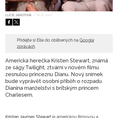
HOME
LUCIE JANOTOVÁ
/
18. 06. 2020
Přidejte si Elle do oblíbených na
Google
zprávách
Americká herečka Kristen Stewart, známá
ze ságy Twilight, ztvární v novém filmu
zesnulou princeznu Dianu. Nový snímek
bude vyprávět osobní příběh o rozpadu
Dianina manželství s britským princem
Charlesem.
Kristen Jaymes Stewart
je americkou filmovou a