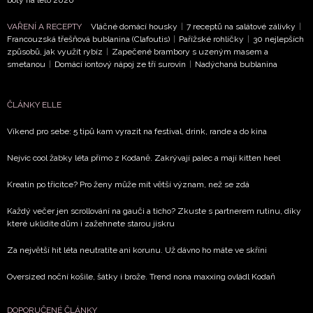
Chcete navíc dostávat i další zajímavé a exkluzivní
VAŘENÍ A RECEPTY
Vláčné domácí housky
|
7 receptů na salátové zálivky
|
informace od našich partnerů? Pokud souhlasíte se
Francouzská třešňová bublanina (Clafoutis)
|
Pařížské rohlíčky
|
30 nejlepších
zpracováním údajů k tomuto účelu podle
Zásad ochrany
způsobů, jak využít rybíz
|
Zapečené brambory s uzeným masem a
soukromí BurdaMedia Extra s.r.o.
, zaškrtněte toto pole.
smetanou
|
Domácí iontový nápoj ze tří surovin
|
Nadýchaná bublanina
ČLÁNKY ELLE
Víkend pro sebe: 5 tipů kam vyrazit na festival, drink, rande a do kina
Nejvíc cool žabky léta přímo z Kodaně. Zakrývají palec a mají kitten heel
Kreatin po třicítce? Pro ženy může mít větší význam, než se zdá
Každý večer jen scrollování na gauči a ticho? Zkuste s partnerem rutinu, díky
které uklidíte dům i zažehnete starou jiskru
Za největší hit léta neutratíte ani korunu. Už dávno ho máte ve skříni
Oversized noční košile, šátky i brože. Trend nona maxxing ovládl Kodaň
DOPORUČENÉ ČLÁNKY