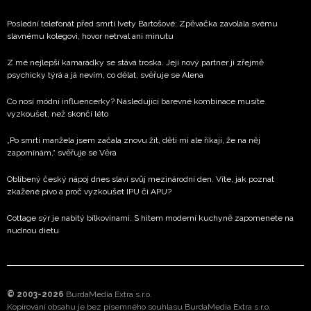
Poslední telefonát před smrtí Ivety Bartošové: Zpěvačka zavolala svému
slavnému kolegovi, hovor netrval ani minutu
Z mé nejlepší kamarádky se stává troska. Její nový partner ji zřejmě
psychicky týrá a já nevím, co dělat, svěřuje se Alena
Co nosí módní influencerky? Následující barevné kombinace musíte
vyzkoušet, než skončí léto
„Po smrti manžela jsem začala znovu žít, děti mi ale říkají, že na něj
zapomínám,“ svěřuje se Věra
Oblíbený český nápoj dnes slaví svůj mezinárodní den. Víte, jak poznat
zkažené pivo a proč vyzkoušet IPU či APU?
Cottage sýr je nabitý bílkovinami. S hitem moderní kuchyně zapomenete na
nudnou dietu
© 2003-2026
BurdaMedia Extra s.r.o.
Kopírování obsahu je bez písemného souhlasu BurdaMedia Extra s.r.o.