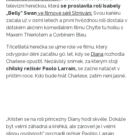
televizní herečkou, která
se proslavila rolí Isabely
„Belly” Swan
ve filmové sérii Stmívání.
Svou kariéru
začala už v osmi letech a první hvězdnou roli dostala v
dětském akčním komediálním filmu Chyťte tu holku s
Maxem Thieriotem a Corbinem Bleu.
Třicetiletá herečka se ujme role ve filmu, který
odvypráví dění začátku 90. let, kdy se
Diana
rozhodla
Charlese opustit. Nezávislý snímek, za kterým stojí
chilský režisér Paolo Larraín,
se začne natáčet v
příštím roce. Kdo bude hrát Charlese, zatím není jasné.
„Kristen se na roli princezny Diany hodí skvěle. Dokáže
být velmi záhadná a křehká, ale zároveň je i velmi
silnou osobností,” prozradil režisér Paoblo Larraín.