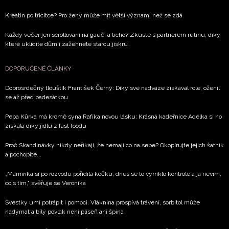
Kreatin po třicítce? Pro ženy může mít větší význam, než se zdá
Každý večer jen scrollování na gauči a ticho? Zkuste s partnerem rutinu, díky
které uklidíte dům i zažehnete starou jiskru
DOPORUČENÉ ČLÁNKY
Dobrosrdečný tlouštík František Černý: Díky své nadváze získával role, oženil
se až před padesátkou
Pepa Kůrka má kromě syna Rafíka novou lásku: Krásná kadeřnice Adélka si ho
získala díky jídlu z fast foodu
Proč Skandinávky nikdy neříkají, že nemají co na sebe? Okopírujte jejich šatník
a pochopíte...
„Maminka si po rozvodu pořídila kočku, dnes se to vymklo kontrole a já nevím,
co s tím,“ svěřuje se Veronika
Švestky umí potrápit i pomoci. Vláknina prospívá trávení, sorbitol může
nadýmat a bílý povlak není plíseň ani špína