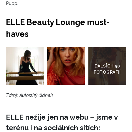
Pupp.
ELLE Beauty Lounge must-
haves
INFORMACE
Přejít
do
REDAKCE
galerie
Zdroj: Autorský článek
ELLE nežije jen na webu – jsme v
terénu i na sociálních sítích: