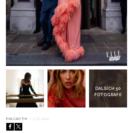
HOME
Přejít
do
galerie
EVA CAO THI
/
5. 07. 2024