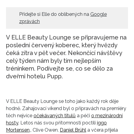
Přidejte si Elle do oblíbených na
Google
zprávách
V ELLE Beauty Lounge se připravujeme na
poslední červený koberec, který hvězdy
čeká zítra v pět večer. Nekončící návštěvy
celý týden nám byly tím nejlepším
tréninkem. Podívejte se, co se dělo za
dveřmi hotelu Pupp.
V ELLE Beauty Lounge se toho jako každý rok děje
hodně. Zahajovací víkend byl o přípravách na premiéry
těch nejvíce
očekávaných titulů
a péči
o mezinárodní
hosty
. Letos nás svou přítomností poctili
iggo
Mortensen
,, Clive Owen,
Daniel Brühl
a včera přijela