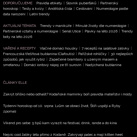
DOPORUČUJEME
Pravidla etikety
|
Slovník puberťáků
|
Partnerský
horoskop
|
Testy a kvízy
|
Andělská čísla
|
Cestování
|
Numerologie podle
data narození
|
Letní trendy
AKTUÁLNÍ TÉMATA
Trendy v manikúře
|
Minulé životy dle numerologie
|
Partnerské vztahy a numerologie
|
Seriál Ulice
|
Plavky na léto 2026
|
Trendy
boty na léto 2026
VAŘENÍ A RECEPTY
Vláčné domácí housky
|
7 receptů na salátové zálivky
|
Francouzská třešňová bublanina (Clafoutis)
|
Pařížské rohlíčky
|
30 nejlepších
způsobů, jak využít rybíz
|
Zapečené brambory s uzeným masem a
smetanou
|
Domácí iontový nápoj ze tří surovin
|
Nadýchaná bublanina
ČLÁNKY ELLE
Zakrýt bříško nebo odhalit? Kodaňské maminky boří pravidla mateřství i módy
Týdenní horoskop od 10. srpna: Lvům se obrací život, Štíři uspějí a Ryby
zpomalí
Víkend pro sebe: 5 tipů kam vyrazit na festival, drink, rande a do kina
Nejvíc cool žabky léta přímo z Kodaně. Zakrývají palec a mají kitten heel