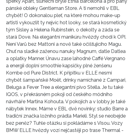
šperky Apart, sluneční brýle Etnia Barcelona a pro pány
pánské obleky Gentleman Store. A ti nemohli v EBL
chybět! O dokonalou pleť, na které mohou make-up
artisti vykouzlit ty nejvíc hot looky, se stará kosmetický
tým Sisley a Helena Rubinstein, o dekolty a záda se
stará Dove. Na elegantní manikúru hvězdy chodí k OPI.
Není Varů bez Mattoni a nově také očišťujícího Magu.
Chuť na sladké zaženou nanuky Magnum, datle Datlea
a oplatky Manner. Únavu zase lahodné Caffé Vergnano
a energii doplní smoothie kapsičky plné ženšenu
Kombe od Pure District. K přípitku v ELLE nesmí
chybět šampaňské Moët, drinky namíchané z Campari,
Beluga a Fever Tree a elegantní pivo Stella. Je tu také
IQOS, v překrásném pokoji od českého módního
návrháře Martina Kohouta. V pokojích a v lobby je také
nábytek Innex. Máme v EBL dvě novinky: studio Barre a
tradiční značka ložního prádla Marieli. Styl se neobejde
bez peněz? Tuhle otázku si pokládáme s Visou. Vozy
BMW ELLE hvězdy vozí nejčastěji po trase Thermal -