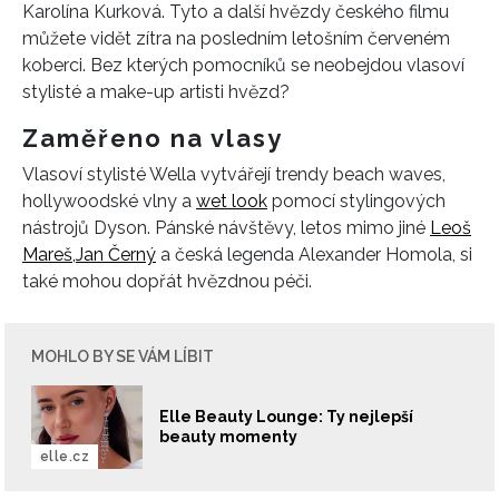
Karolína Kurková. Tyto a další hvězdy českého filmu
můžete vidět zítra na posledním letošním červeném
koberci. Bez kterých pomocníků se neobejdou vlasoví
stylisté a make-up artisti hvězd?
Zaměřeno na vlasy
Vlasoví stylisté Wella vytvářejí trendy beach waves,
hollywoodské vlny a
wet look
pomocí stylingových
nástrojů Dyson. Pánské návštěvy, letos mimo jiné
Leoš
Mareš,
Jan Černý
a česká legenda Alexander Homola, si
také mohou dopřát hvězdnou péči.
MOHLO BY SE VÁM LÍBIT
Elle Beauty Lounge: Ty nejlepší
beauty momenty
elle.cz