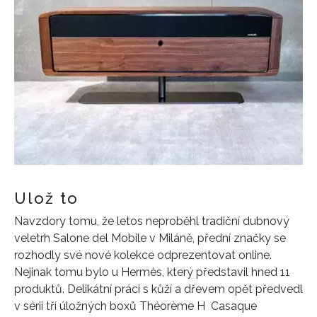
Ulož to
Navzdory tomu, že letos neproběhl tradiční dubnový
veletrh Salone del Mobile v Miláně, přední značky se
rozhodly své nové kolekce odprezentovat online.
Nejinak tomu bylo u Hermès, který představil hned 11
produktů. Delikátní práci s kůží a dřevem opět předvedl
v sérii tří úložných boxů Théorème H Casaque