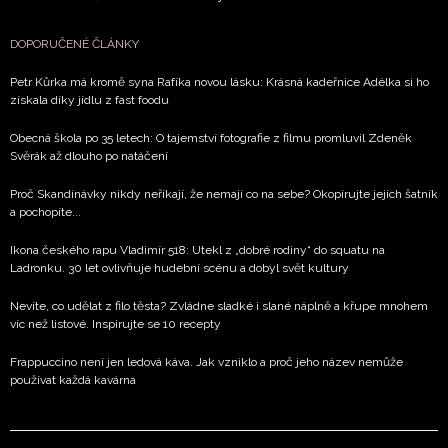
DOPORUČENÉ ČLÁNKY
Petr Kůrka má kromě syna Rafíka novou lásku: Krásná kadeřnice Adélka si ho
získala díky jídlu z fast foodu
Obecná škola po 35 letech: O tajemství fotografie z filmu promluvil Zdeněk
Svěrák až dlouho po natáčení
Proč Skandinávky nikdy neříkají, že nemají co na sebe? Okopírujte jejich šatník
a pochopíte...
Ikona českého rapu Vladimír 518: Utekl z „dobré rodiny“ do squatu na
Ladronku. 30 let ovlivňuje hudební scénu a dobyl svět kultury
Nevíte, co udělat z filo těsta? Zvládne sladké i slané náplně a křupe mnohem
víc než listové. Inspirujte se 10 recepty
Frappuccino není jen ledová káva. Jak vzniklo a proč jeho název nemůže
používat každá kavárna