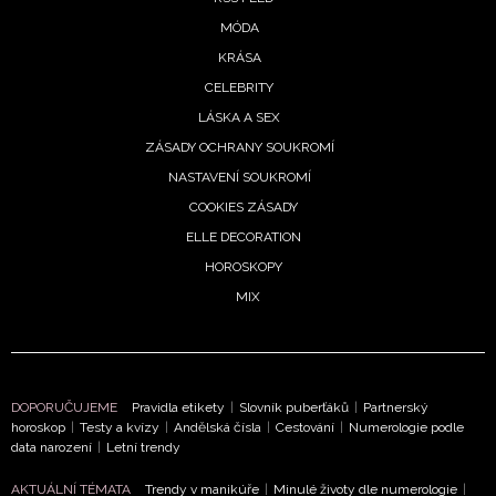
Vašimi údaji pracovat zejména k organizaci a
vyhodnocení akce a zasílání novinek.
MÓDA
KRÁSA
Chcete navíc dostávat i další zajímavé a exkluzivní
CELEBRITY
informace od našich partnerů? Pokud souhlasíte se
zpracováním údajů k tomuto účelu podle
Zásad ochrany
LÁSKA A SEX
soukromí BurdaMedia Extra s.r.o.
, zaškrtněte toto pole.
ZÁSADY OCHRANY SOUKROMÍ
NASTAVENÍ SOUKROMÍ
COOKIES ZÁSADY
ELLE DECORATION
HOROSKOPY
MIX
DOPORUČUJEME
Pravidla etikety
|
Slovník puberťáků
|
Partnerský
horoskop
|
Testy a kvízy
|
Andělská čísla
|
Cestování
|
Numerologie podle
data narození
|
Letní trendy
AKTUÁLNÍ TÉMATA
Trendy v manikúře
|
Minulé životy dle numerologie
|