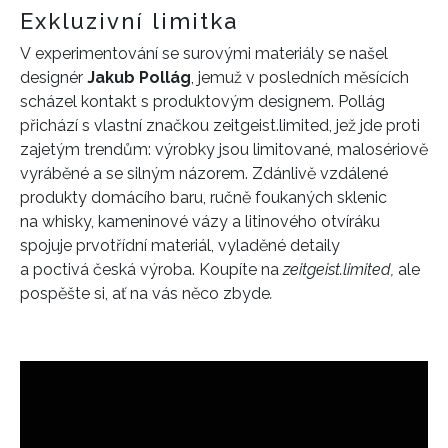
Exkluzivní limitka
V experimentování se surovými materiály se našel
designér
Jakub Pollág
, jemuž v posledních měsících
scházel kontakt s produktovým designem. Pollág
přichází s vlastní značkou zeitgeist.limited, jež jde proti
zajetým trendům: výrobky jsou limitované, malosériově
vyráběné a se silným názorem. Zdánlivě vzdálené
produkty domácího baru, ručně foukaných sklenic
na whisky, kameninové vázy a litinového otvíráku
spojuje prvotřídní materiál, vyladěné detaily
a poctivá česká výroba. Koupíte na
zeitgeist.limited,
ale
pospěšte si, ať na vás něco zbyde
.