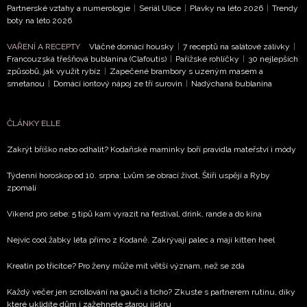
Partnerské vztahy a numerologie
|
Seriál Ulice
|
Plavky na léto 2026
|
Trendy
boty na léto 2026
VAŘENÍ A RECEPTY
Vláčné domácí housky
|
7 receptů na salátové zálivky
|
Francouzská třešňová bublanina (Clafoutis)
|
Pařížské rohlíčky
|
30 nejlepších
způsobů, jak využít rybíz
|
Zapečené brambory s uzeným masem a
smetanou
|
Domácí iontový nápoj ze tří surovin
|
Nadýchaná bublanina
ČLÁNKY ELLE
Zakrýt bříško nebo odhalit? Kodaňské maminky boří pravidla mateřství i módy
Týdenní horoskop od 10. srpna: Lvům se obrací život, Štíři uspějí a Ryby
zpomalí
Víkend pro sebe: 5 tipů kam vyrazit na festival, drink, rande a do kina
Nejvíc cool žabky léta přímo z Kodaně. Zakrývají palec a mají kitten heel
Kreatin po třicítce? Pro ženy může mít větší význam, než se zdá
Každý večer jen scrollování na gauči a ticho? Zkuste s partnerem rutinu, díky
které uklidíte dům i zažehnete starou jiskru