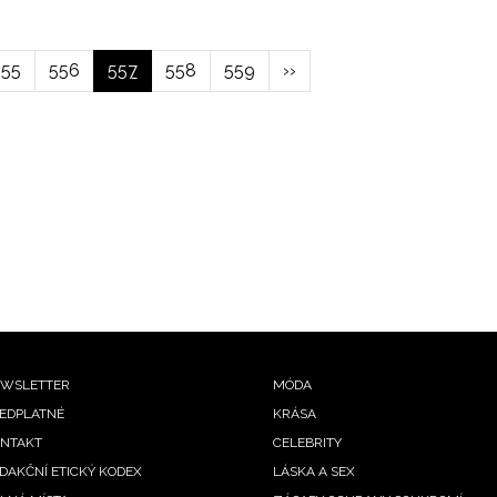
hozí
Page
555
Page
556
Aktuální
557
Page
558
Page
559
Následující
››
ka
stránka
stránka
ooter
WSLETTER
MÓDA
EDPLATNÉ
KRÁSA
enu
NTAKT
CELEBRITY
DAKČNÍ ETICKÝ KODEX
LÁSKA A SEX