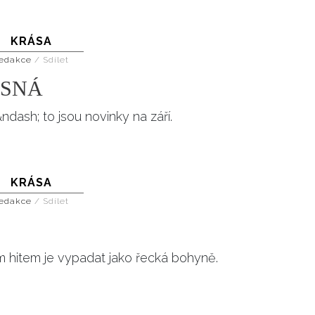
KRÁSA
edakce
/
Sdílet
ÁSNÁ
dash; to jsou novinky na září.
KRÁSA
edakce
/
Sdílet
 hitem je vypadat jako řecká bohyně.