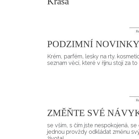
Krása
ELLE BEAUTY LOUNGE
L
S
V
R
S
PODZIMNÍ NOVINK
S
Krém, parfém, lesky na rty. kosmetick
seznam věcí, které v říjnu stojí za t
ELLE DECORATION
H
R
INFORMACE
ZMĚŇTE SVÉ NÁVY
REDAKCE
se vším, s čím jste nespokojená, se
jednou provždy odkládat změnu svý
života!