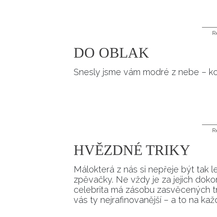
R
DO OBLAK
Snesly jsme vám modré z nebe – ko
R
HVĚZDNÉ TRIKY
Málokterá z nás si nepřeje být tak 
zpěvačky. Ne vždy je za jejich dok
celebrita má zásobu zasvěcených tri
vás ty nejrafinovanější – a to na ka