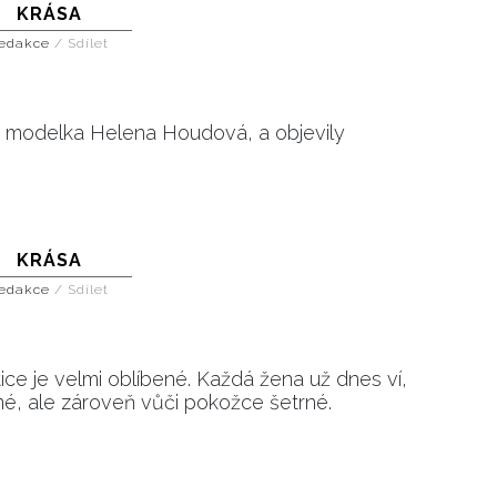
KRÁSA
edakce
/
Sdílet
ívá modelka Helena Houdová, a objevily
KRÁSA
edakce
/
Sdílet
ice je velmi oblíbené. Každá žena už dnes ví,
nné, ale zároveň vůči pokožce šetrné.