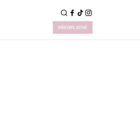
PŘEDPLATNÉ
VÍCE
Y
CELEBRITY
Novinky
Styl slavných
Rozhovory
ie