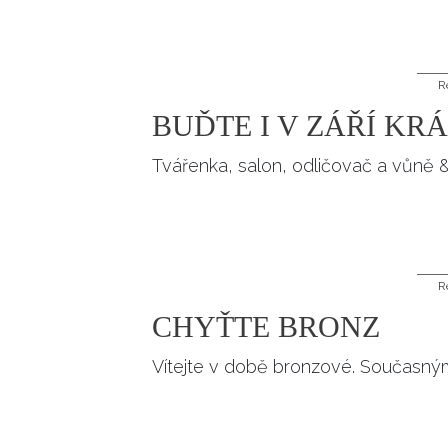
R
BUĎTE I V ZÁŘÍ KR
Tvářenka, salon, odličovač a vůně &n
R
CHYŤTE BRONZ
Vítejte v době bronzové. Současným