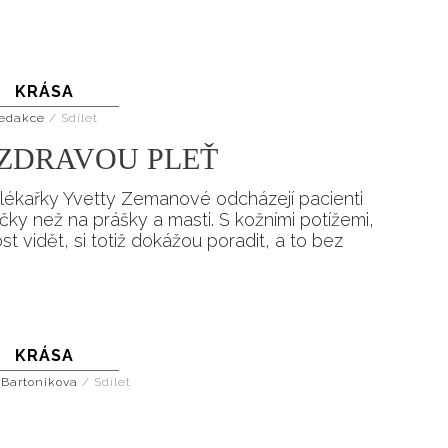
Přihlášením k newsletteru souhlasíte s
Obcho
společnosti BurdaMedia Extra s.r.o.
a potv
Zásadami ochrany soukromí
- BurdaMedia E
KRÁSA
pracovat zejména k organizaci a vyhodnocení 
edakce
/
Sdílet
Chcete navíc dostávat i další zajímavé a exkluz
I ZDRAVOU PLEŤ
Pokud souhlasíte se zpracováním údajů k tom
soukromí BurdaMedia Extra s.r.o.
, zaškrtnět
lékařky Yvetty Zemanové odcházejí pacienti
čky než na prášky a masti. S kožními potížemi,
ost vidět, si totiž dokážou poradit, a to bez
KRÁSA
 Bartonikova
/
Sdílet