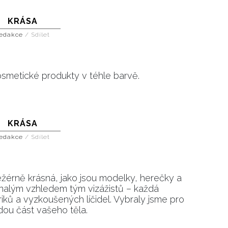
KRÁSA
edakce
/
Sdílet
smetické produkty v téhle barvě.
KRÁSA
edakce
/
Sdílet
ležérně krásná, jako jsou modelky, herečky a
onalým vzhledem tým vizážistů – každá
ků a vyzkoušených líčidel. Vybraly jsme pro
ždou část vašeho těla.