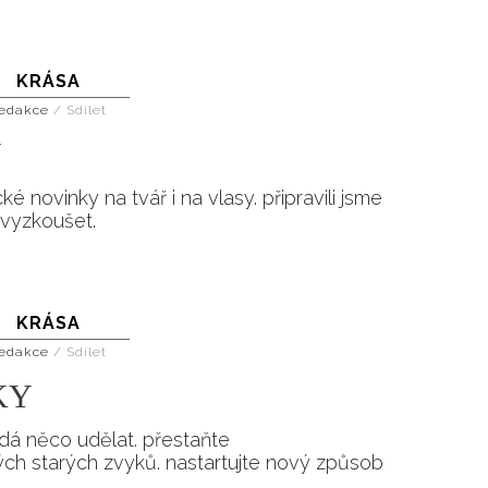
ÁSKA A SEX
ELLEPHORIA
ELLE STOR
ingles
KRÁSA
y a on
edakce
/
Sdílet
ex
Y
vatba
é novinky na tvář i na vlasy. připravili jsme
o vyzkoušet.
OME
KRÁSA
edakce
/
Sdílet
NEWSLETTER
KY
 dá něco udělat. přestaňte
ch starých zvyků. nastartujte nový způsob