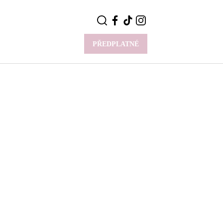
PŘEDPLATNÉ
VÍCE
Y
CELEBRITY
Novinky
Styl slavných
Rozhovory
ie