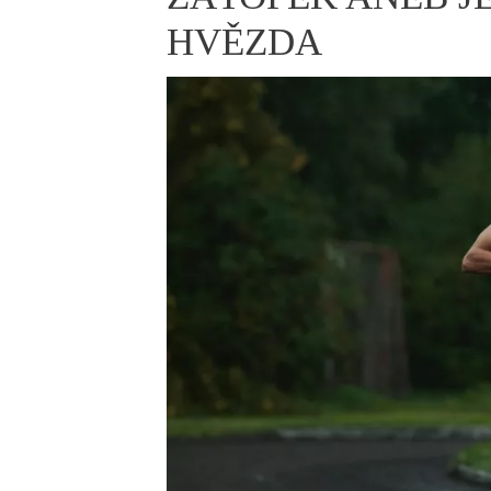
ELLE BEAUTY LOUNGE
L
HVĚZDA
S
V
S
S
ELLE DECORATION
H
INFORMACE
REDAKCE