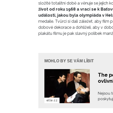
složité totalitní době a věnuje se jejic
život od roku 1968 a vrací se k Baťov
události, jakou byla olympiáda v Hel
medaile. Tvůrci si dali záležet, aby film p
dobové dekorace a dohlíželi, aby v dob
plakátu filmu je pak slavný polibek ma
MOHLO BY SE VÁM LÍBIT
The p
ovlivni
Nejsou t
poskytuj
elle.cz
náladu v
minulost