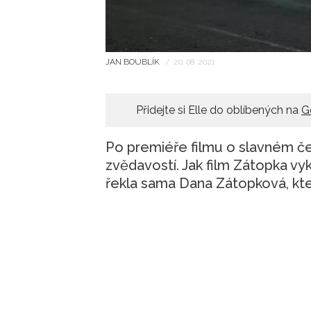
JAN BOUBLÍK
/
20. 08. 2021
Přidejte si Elle do oblíbených na
G
Po premiéře filmu o slavném č
zvědavostí. Jak film Zátopka vyk
řekla sama Dana Zátopková, kte