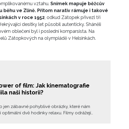
h komplikovanému vztahu.
Snímek mapuje běžcův
u běhu ve Zlíně. Přitom narativ rámuje i takové
sinkách v roce 1952
, odkud Zátopek přivezl tři
řekrývající desítky let působil autenticky. Sháněli
ovém oblečení byl i poslední komparsista. Na
nželů Zátopkových na olympiádě v Helsinkách.
ower of film: Jak kinematografie
ila naši historii?
o jen zábavné pohyblivé obrázky, které nám
í optimální dvě hodinky relaxu. Filmy odrážejí
e společnosti, hodnoty a postoje, sílící trendy i
. Vedle toho všeho ale umějí také významně