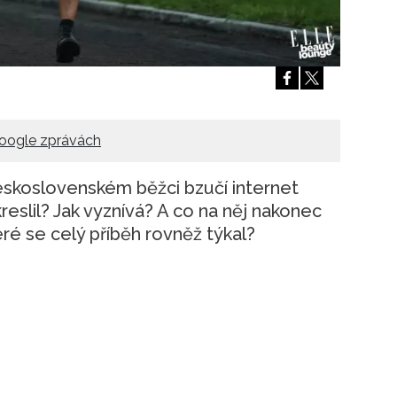
Přihlášením k newsletteru souhlasíte s
Obcho
společnosti BurdaMedia Extra s.r.o.
a potv
Zásadami ochrany soukromí
- BurdaMedia E
pracovat zejména k organizaci a vyhodnocení 
Chcete navíc dostávat i další zajímavé a exkluz
Pokud souhlasíte se zpracováním údajů k tom
oogle zprávách
soukromí BurdaMedia Extra s.r.o.
, zaškrtnět
eskoslovenském běžci bzučí internet
reslil? Jak vyznívá? A co na něj nakonec
ré se celý příběh rovněž týkal?