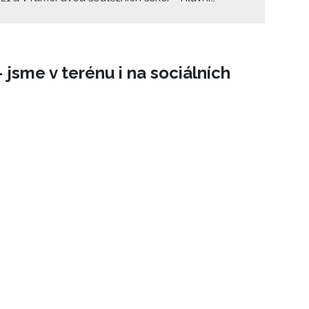
 a Soutěže Na východ od Západu – a exkluzivního
ního programu Zvláštní uvedení představí 32
 Na které filmy se těšíme nejvíce? A které byste si
echat uniknout ani vy?
 jsme v terénu i na sociálních