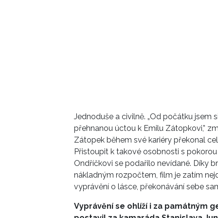
Jednoduše a civilně. „Od počátku jsem 
přehnanou úctou k Emilu Zátopkovi,” zmín
Zátopek během své kariéry překonal ce
Přistoupit k takové osobnosti s pokorou
Ondříčkovi se podařilo nevídané. Díky br
nákladným rozpočtem, film je zatím ne
vyprávění o lásce, překonávání sebe sam
Vyprávění se ohlíží i za památným g
postavil za kamaráda Stanislava Jun