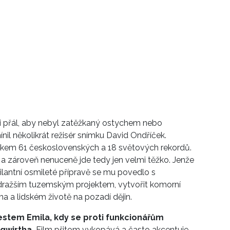
si přál, aby nebyl zatěžkaný ostychem nebo
il několikrát režisér snímku David Ondříček.
lkem 61 československých a 18 světových rekordů.
 a zároveň nenuceně jde tedy jen velmi těžko. Jenže
ilantní osmileté přípravě se mu povedlo s
jdražším tuzemským projektem, vytvořit komorní
a a lidském životě na pozadí dějin.
estem Emila, kdy se proti funkcionářům
gwirtha.
Film přitom vykopává a často akcentuje