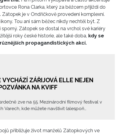
rtovce Rona Clarka, který za běžcem přijíždí do
e. Zátopek je v Ondříčkově provedení komplexní.
 ikony. Tou ani sám běžec nikdy nechtěl být. Z
i sporný. Zátopek se dostal na vrchol své kariéry
itější roky české historie, ale také doba,
kdy se
různějších propagandistických akcí.
 VYCHÁZÍ ZÁŘIJOVÁ ELLE NEJEN
POZVÁNKA NA KVIFF
 srdečně zve na 55. Mezinárodní filmový festival v
h Varech, kde můžete navštívit (alespoň
nictvím našeho webu a sociálních sítí) i Elle Beauty
kde se bude mísit móda s krásou a těmi největšími
ami. Těšíte se?
bojů přibližuje život manželů Zátopkových ve