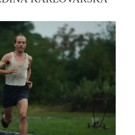
ÁSKA A SEX
ELLEPHORIA
ELLE STOR
ingles
y a on
ex
vatba
OME
NEWSLETTER