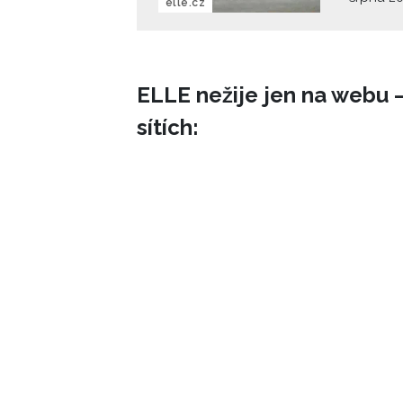
elle.cz
soutěže
nesoutěž
premiér.
neměli n
ELLE nežije jen na webu –
sítích: