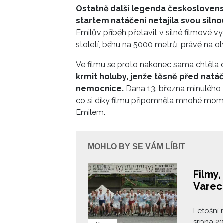
ovlivnit
Ostatně další legenda českosloven
startem natáčení netajila svou siln
Emilův příběh přetavit v silné filmové 
století, běhu na 5000 metrů, právě na o
Ve filmu se proto nakonec sama chtěla o
krmit holuby, jenže těsně před nat
nemocnice.
Dana 13. března minulého 
co si díky filmu připomněla mnohé mo
Emilem.
MOHLO BY SE VÁM LÍBIT
Filmy,
Varec
Letošní 
srpna 20