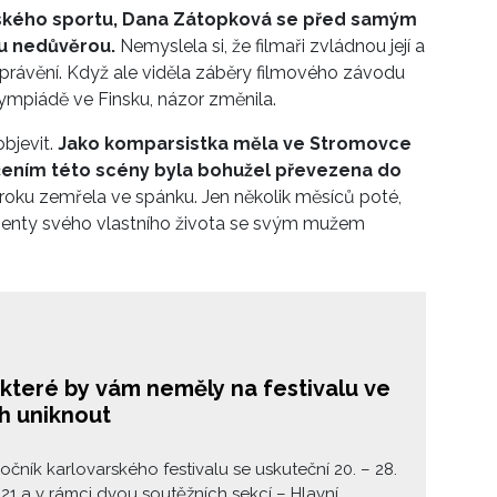
 budoucnost.
ského sportu, Dana Zátopková se před samým
ou nedůvěrou.
Nemyslela si, že filmaři zvládnou její a
vyprávění. Když ale viděla záběry filmového závodu
lympiádě ve Finsku, názor změnila.
bjevit.
Jako
komparsistka
měla ve Stromovce
áčením této scény byla bohužel převezena do
roku zemřela ve spánku. Jen několik měsíců poté,
menty svého vlastního života se svým mužem
 které by vám neměly na festivalu ve
h uniknout
ročník karlovarského festivalu se uskuteční 20. – 28.
21 a v rámci dvou soutěžních sekcí – Hlavní