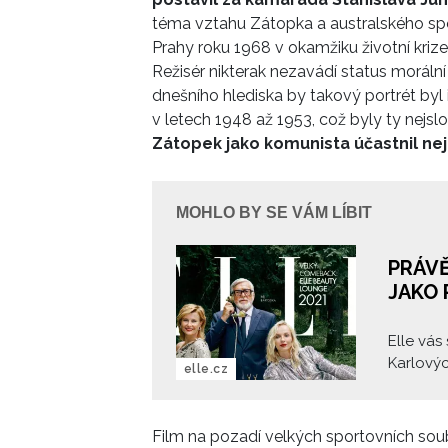
téma vztahu Zátopka a australského spo
Prahy roku 1968 v okamžiku životní kriz
Režisér nikterak nezavádí status morální
dnešního hlediska by takový portrét byl 
v letech 1948 až 1953, což byly ty nejslož
Zátopek jako komunista účastnil nej
MOHLO BY SE VÁM LÍBIT
PRÁVĚ
JAKO 
Elle vás
Karlovýc
elle.cz
prostřed
Lounge, 
celebrit
Film na pozadí velkých sportovních sou