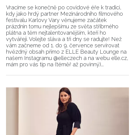
Vracíme se konečně po covidové éře k tradici,
kdy jako hrdý partner Mezinárodního filmového
festivalu Karlovy Vary věnujeme začátek
prázdnin tomu nejlepšímu ze světa stříbrného
plátna a těm nejtalentovanějším, kteří ho
vytvářejí. Volejte sláva a tři dny se radujte! Než
vám začneme od 1. do 9. července servírovat
hvězdný obsah přímo z ELLE Beauty Lounge na
našem Instagramu @elleczech a na webu elle.cz,
mám pro vás tip na (téměř až povinný)...