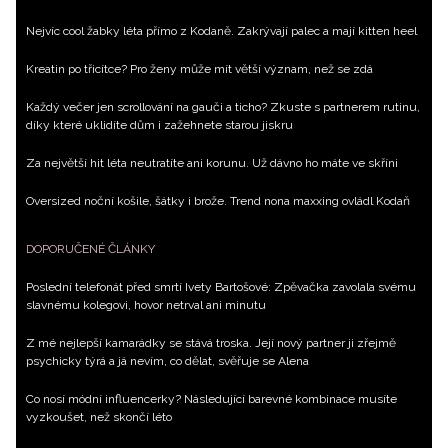
Nejvíc cool žabky léta přímo z Kodaně. Zakrývají palec a mají kitten heel
Kreatin po třicítce? Pro ženy může mít větší význam, než se zdá
Každý večer jen scrollování na gauči a ticho? Zkuste s partnerem rutinu,
díky které uklidíte dům i zažehnete starou jiskru
Za největší hit léta neutratíte ani korunu. Už dávno ho máte ve skříni
Oversized noční košile, šátky i brože. Trend nona maxxing ovládl Kodaň
DOPORUČENÉ ČLÁNKY
Poslední telefonát před smrtí Ivety Bartošové: Zpěvačka zavolala svému
slavnému kolegovi, hovor netrval ani minutu
Z mé nejlepší kamarádky se stává troska. Její nový partner ji zřejmě
psychicky týrá a já nevím, co dělat, svěřuje se Alena
Co nosí módní influencerky? Následující barevné kombinace musíte
vyzkoušet, než skončí léto