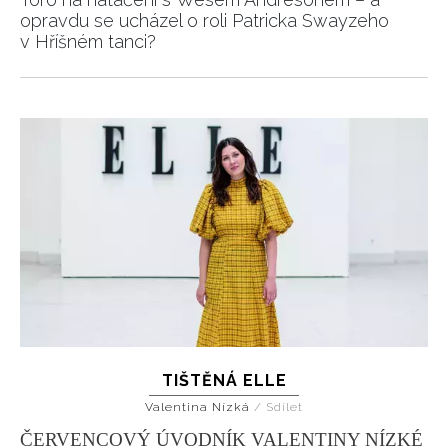
INFORMACE
opravdu se ucházel o roli Patricka Swayzeho
v Hříšném tanci?
REDAKCE
TIŠTĚNÁ ELLE
Valentina Nízká
/
Sdílet
ČERVENCOVÝ ÚVODNÍK VALENTINY NÍZKÉ