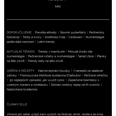
MIX
DOPORUČUJEME
Pravidla etikety
|
Slovník puberťáků
|
Partnerský
horoskop
|
Testy a kvízy
|
Andělská čísla
|
Cestování
|
Numerologie
podle data narození
|
Letní trendy
AKTUÁLNÍ TÉMATA
Trendy v manikúře
|
Minulé životy dle
numerologie
|
Partnerské vztahy a numerologie
|
Seriál Ulice
|
Plavky
na léto 2026
|
Trendy boty na léto 2026
VAŘENÍ A RECEPTY
Vláčné domácí housky
|
7 receptů na salátové
zálivky
|
Francouzská třešňová bublanina (Clafoutis)
|
Pařížské rohlíčky
|
30 nejlepších způsobů, jak využít rybíz
|
Zapečené brambory s
uzeným masem a smetanou
|
Domácí iontový nápoj ze tří surovin
|
Nadýchaná bublanina
ČLÁNKY ELLE
Víkend pro sebe: 5 tipů kam vyrazit na festival, drink, rande a do kina