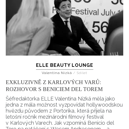
ELLE BEAUTY LOUNGE
Valentina Nízká
/
Sdílet
EXKLUZIVNĚ Z KARLOVÝCH VARŮ:
ROZHOVOR S BENICIEM DEL TOREM
Šéfredaktorka ELLE Valentina Nízká měla jako
jedna z mála možnost vyzpovídat hollywoodskou
hvězdu původem z Portorika, která přijela na
letošní ročník mezinárodní filmový festival
v Karlových Varech. Jak vzpomíná Benicio del
Toro na natáčení s Wesem Andresonem – a