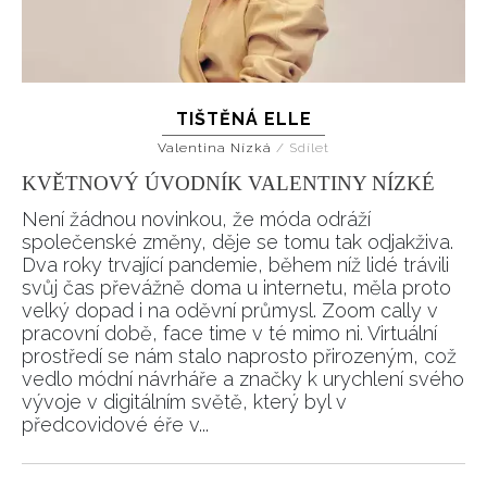
TIŠTĚNÁ ELLE
Valentina Nízká
/
Sdílet
KVĚTNOVÝ ÚVODNÍK VALENTINY NÍZKÉ
Není žádnou novinkou, že móda odráží
společenské změny, děje se tomu tak odjakživa.
Dva roky trvající pandemie, během níž lidé trávili
svůj čas převážně doma u internetu, měla proto
velký dopad i na oděvní průmysl. Zoom cally v
pracovní době, face time v té mimo ni. Virtuální
prostředí se nám stalo naprosto přirozeným, což
vedlo módní návrháře a značky k urychlení svého
vývoje v digitálním světě, který byl v
předcovidové éře v...