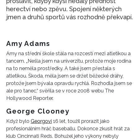
proslavit, kdyby kdysi nedaly přednost
herectví nebo zpěvu. Spojení některých
jmen a druhů sportů vás rozhodně překvapí.
Amy Adams
Amy na střední škole stála na rozcestí mezi atletikou a
tancem. „Nešla jsem na univerzitu, protože moje rodina
na to neměla prostředky. A také jsem přestala s
atletikou. Škoda, měla jsem se držet běžecké dráhy,
protože jsem bývala opravdu rychlá. Rozhodla jsem se
ale pro tanec,“ svěřila se v roce 2008 webu The
Hollywood Reporter.
George Clooney
Když bylo
Georgovi
16 let, toužil prorazit jako
profesionálním hráč baseballu. Dokonce zkusit hrát za
klub Cincinnati Reds. Bohužel jeho výkony nebyly