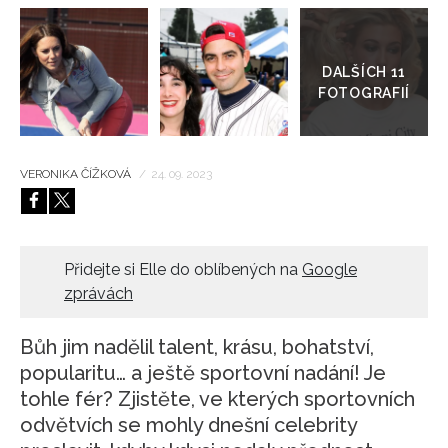
Přejít
HOME
do
galerie
VERONIKA ČÍŽKOVÁ
/
24. 09. 2023
Přidejte si Elle do oblíbených na
Google
zprávách
Bůh jim nadělil talent, krásu, bohatství,
popularitu… a ještě sportovní nadání! Je
tohle fér? Zjistěte, ve kterých sportovních
odvětvích se mohly dnešní celebrity