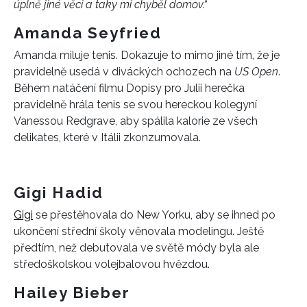
úplně jiné věci a taky mi chyběl domov.“
Amanda Seyfried
Amanda miluje tenis. Dokazuje to mimo jiné tím, že je
pravidelně usedá v diváckých ochozech na
US Open
.
Během natáčení filmu Dopisy pro Julii herečka
pravidelně hrála tenis se svou hereckou kolegyní
Vanessou Redgrave, aby spálila kalorie ze všech
delikates, které v Itálii zkonzumovala.
Gigi Hadid
Gigi
se přestěhovala do New Yorku, aby se ihned po
ukončení střední školy věnovala modelingu. Ještě
předtím, než debutovala ve světě módy byla ale
středoškolskou volejbalovou hvězdou.
Hailey Bieber