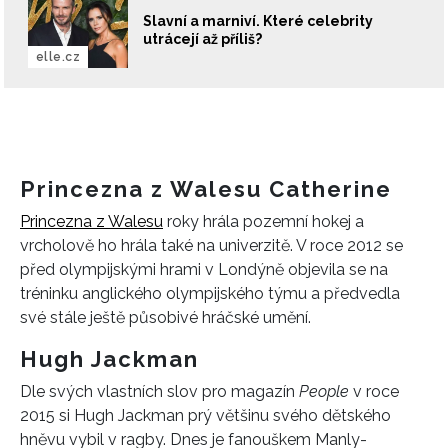
Slavní a marniví. Které celebrity
utrácejí až příliš?
elle.cz
Princezna z Walesu Catherine
Princezna z Walesu
roky hrála pozemní hokej a
vrcholově ho hrála také na univerzitě. V roce 2012 se
před olympijskými hrami v Londýně objevila se na
tréninku anglického olympijského týmu a předvedla
své stále ještě působivé hráčské umění.
Hugh Jackman
Dle svých vlastních slov pro magazín
People
v roce
2015 si Hugh Jackman prý většinu svého dětského
hněvu vybil v ragby. Dnes je fanouškem Manly-