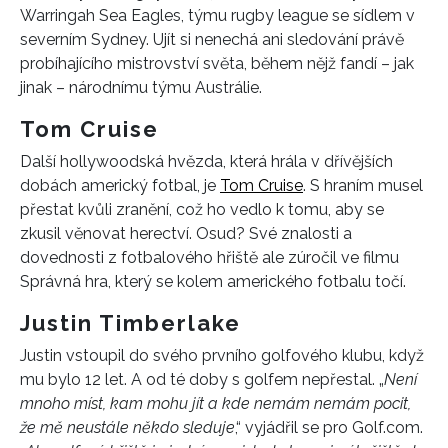
Warringah Sea Eagles, týmu rugby league se sídlem v
severním Sydney. Ujít si nenechá ani sledování právě
probíhajícího mistrovství světa, během nějž fandí – jak
jinak – národnímu týmu Austrálie.
Tom Cruise
Další hollywoodská hvězda, která hrála v dřívějších
dobách americký fotbal, je
Tom Cruise
. S hraním musel
přestat kvůli zranění, což ho vedlo k tomu, aby se
zkusil věnovat herectví. Osud? Své znalosti a
dovednosti z fotbalového hřiště ale zúročil ve filmu
Správná hra, který se kolem amerického fotbalu točí.
Justin Timberlake
Justin vstoupil do svého prvního golfového klubu, když
mu bylo 12 let. A od té doby s golfem nepřestal. „
Není
mnoho míst, kam mohu jít a kde nemám nemám pocit,
že mě neustále někdo sleduje
,“ vyjádřil se pro Golf.com.