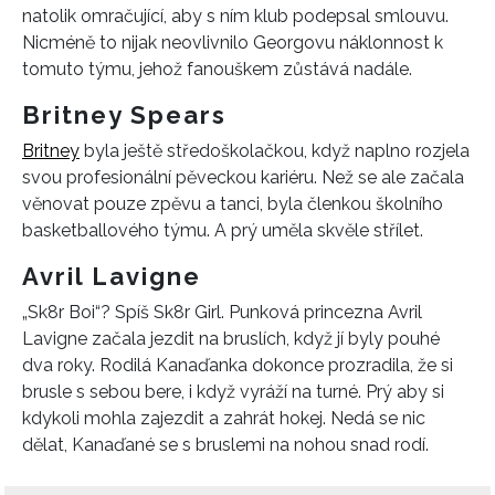
natolik omračující, aby s ním klub podepsal smlouvu.
Nicméně to nijak neovlivnilo Georgovu náklonnost k
tomuto týmu, jehož fanouškem zůstává nadále.
Britney Spears
Britney
byla ještě středoškolačkou, když naplno rozjela
svou profesionální pěveckou kariéru. Než se ale začala
věnovat pouze zpěvu a tanci, byla členkou školního
basketballového týmu. A prý uměla skvěle střílet.
Avril Lavigne
„Sk8r Boi“? Spíš Sk8r Girl. Punková princezna Avril
Lavigne začala jezdit na bruslích, když jí byly pouhé
dva roky. Rodilá Kanaďanka dokonce prozradila, že si
brusle s sebou bere, i když vyráží na turné. Prý aby si
kdykoli mohla zajezdit a zahrát hokej. Nedá se nic
dělat, Kanaďané se s bruslemi na nohou snad rodí.