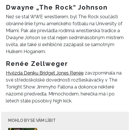
Dwayne „The Rock“ Johnson
Než se stal WWE wrestlerem, byl The Rock součástí
obranné linie týmu amerického fotbalu na University of
Miami. Pak ale převládla rodinná wrestlerská tradice a
Dwayne Johson se stal nejen sedminásobným mistrem
světa, ale také si exhibičně zazápasil se samotným
Hulkem Hoganem.
Renée Zellweger
Hvězda Deníku Bridget Jones Renée
zavzpomínala na
své středoškolské dovednosti roztleskávačky v The
Tonight Show Jimmyho Fallona a dokonce některé
názorně předvedla. Mimochodem, herečka má i po
letech stále působivý high kick.
MOHLO BY SE VÁM LÍBIT