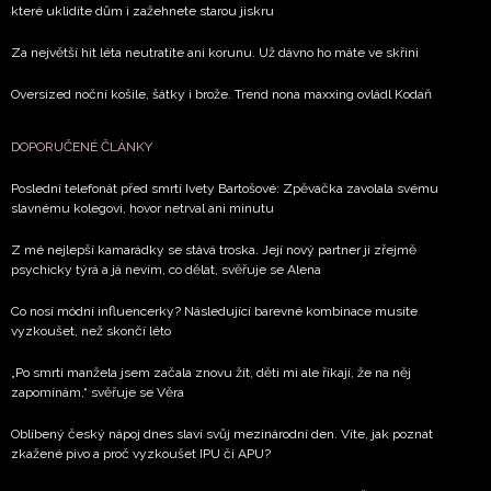
které uklidíte dům i zažehnete starou jiskru
Za největší hit léta neutratíte ani korunu. Už dávno ho máte ve skříni
Oversized noční košile, šátky i brože. Trend nona maxxing ovládl Kodaň
DOPORUČENÉ ČLÁNKY
Poslední telefonát před smrtí Ivety Bartošové: Zpěvačka zavolala svému
slavnému kolegovi, hovor netrval ani minutu
Z mé nejlepší kamarádky se stává troska. Její nový partner ji zřejmě
psychicky týrá a já nevím, co dělat, svěřuje se Alena
Co nosí módní influencerky? Následující barevné kombinace musíte
vyzkoušet, než skončí léto
„Po smrti manžela jsem začala znovu žít, děti mi ale říkají, že na něj
zapomínám,“ svěřuje se Věra
Oblíbený český nápoj dnes slaví svůj mezinárodní den. Víte, jak poznat
zkažené pivo a proč vyzkoušet IPU či APU?