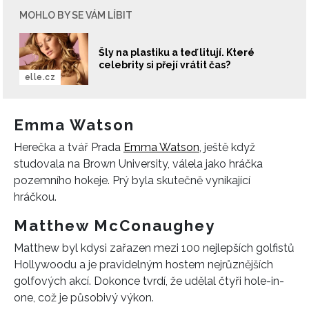
MOHLO BY SE VÁM LÍBIT
Šly na plastiku a teď litují. Které
celebrity si přejí vrátit čas?
elle.cz
Emma Watson
Herečka a tvář Prada
Emma Watson
, ještě když
studovala na Brown University, válela jako hráčka
pozemního hokeje. Prý byla skutečně vynikající
hráčkou.
Matthew McConaughey
Matthew byl kdysi zařazen mezi 100 nejlepších golfistů
Hollywoodu a je pravidelným hostem nejrůznějších
golfových akcí. Dokonce tvrdí, že udělal čtyři hole-in-
one, což je působivý výkon.