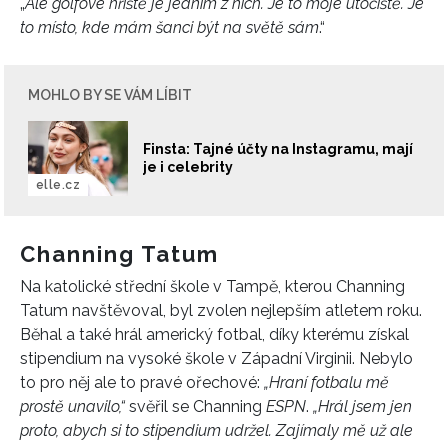
„
Ale golfové hřiště je jedním z nich. Je to moje útočiště. Je
to místo, kde mám šanci být na světě sám
.“
MOHLO BY SE VÁM LÍBIT
Finsta: Tajné účty na Instagramu, mají
je i celebrity
INFORMACE
elle.cz
REDAKCE
Channing Tatum
Na katolické střední škole v Tampě, kterou Channing
Tatum navštěvoval, byl zvolen nejlepším atletem roku.
Běhal a také hrál americký fotbal, díky kterému získal
stipendium na vysoké škole v Západní Virginii. Nebylo
to pro něj ale to pravé ořechové:
„Hraní fotbalu mě
prostě unavilo,“
svěřil se Channing
ESPN
.
„Hrál jsem jen
proto, abych si to stipendium udržel. Zajímaly mě už ale