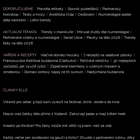
DOPORUČUJEME
Pravidla etikety
|
Slovník puberťáků
|
Partnerský
horoskop
|
Testy a kvízy
|
Andělská čísla
|
Cestování
|
Numerologie podle
data narození
|
Letní trendy
AKTUÁLNÍ TÉMATA
Trendy v manikúře
|
Minulé životy dle numerologie
|
Partnerské vztahy a numerologie
|
Seriál Ulice
|
Plavky na léto 2026
|
Trendy
boty na léto 2026
VAŘENÍ A RECEPTY
Vláčné domácí housky
|
7 receptů na salátové zálivky
|
Francouzská třešňová bublanina (Clafoutis)
|
Pařížské rohlíčky
|
30 nejlepších
způsobů, jak využít rybíz
|
Zapečené brambory s uzeným masem a
smetanou
|
Domácí iontový nápoj ze tří surovin
|
Nadýchaná bublanina
ČLÁNKY ELLE
Víkend pro sebe: 5 tipů kam vyrazit na festival, drink, rande a do kina
Nejvíc cool žabky léta přímo z Kodaně. Zakrývají palec a mají kitten heel
Kreatin po třicítce? Pro ženy může mít větší význam, než se zdá
Každý večer jen scrollování na gauči a ticho? Zkuste s partnerem rutinu, díky