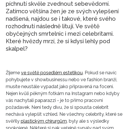
píchnutí skvěle zvednout sebevědomí.
Zatímco většina žen je ze svých vylepšení
nadšená, najdou se i takové, které svého
rozhodnutí následně litují. Ve světě
obyčejných smrtelnic i mezi celebritami.
Které hvězdy mrzí, že si kdysi lehly pod
skalpel?
Žijeme
ve světě posedlém estetikou
. Pokud se navíc
pohybujete v showbusinessu nebo ve fashion branži,
musíte neustále vypadat jako připravená na focení.
Nejen kvůli pěkným fotkám na Instagram nebo kdyby
vás nachytali paparazzi - je to přímo pracovní
požadavek. Není tedy divu, že si spousta celebrit
nechává vylepšit vzhled. Ne všechny celebrity, které se
svěřily
plastickým chirurgům
, byly ale s výsledky
spokojené. Některé si pak veřejně sypaly nad svým