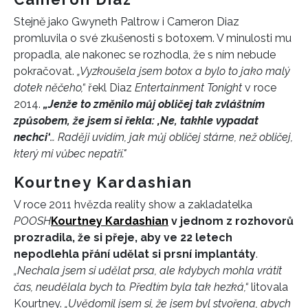
Stejně jako Gwyneth Paltrow i Cameron Diaz
promluvila o své zkušenosti s botoxem. V minulosti mu
propadla, ale nakonec se rozhodla, že s ním nebude
pokračovat.
„Vyzkoušela jsem botox a bylo to jako malý
dotek něčeho,“
řekl Diaz
Entertainment Tonight
v roce
2014.
„Jenže to změnilo můj obličej tak zvláštním
způsobem, že jsem si řekla: ‚Ne, takhle vypadat
nechci‘
… Raději uvidím, jak můj obličej stárne, než obličej,
INFORMACE
který mi vůbec nepatří."
REDAKCE
Kourtney Kardashian
V roce 2011 hvězda reality show a zakladatelka
POOSH
Kourtney Kardashian
v jednom z rozhovorů
prozradila, že si přeje, aby ve 22 letech
nepodlehla přání udělat si prsní implantáty
.
„Nechala jsem si udělat prsa, ale kdybych mohla vrátit
čas, neudělala bych to. Předtím byla tak hezká,“
litovala
Kourtney.
„Uvědomil jsem si, že jsem byl stvořena, abych