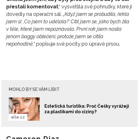
přestali komentovat
,“ vysvětlila své pohnutky, které ji
dovedly na operační sál.
„Když jsem se probudila, řekla
jsem si: ,Co jsem to udělala?' Cítil jsem se, jako bych žila
v těle, které jsem nepoznávala. První rok jsem nosila
jenom baggy oblečení, protože jsem se cítila
nepohodlně,“
popisuje své pocity po úpravě prsou.
MOHLO BY SE VÁM LÍBIT
Estetická turistika: Proč Češky vyrážejí
za plastikami do ciziny?
elle.cz
Cameron Diaz