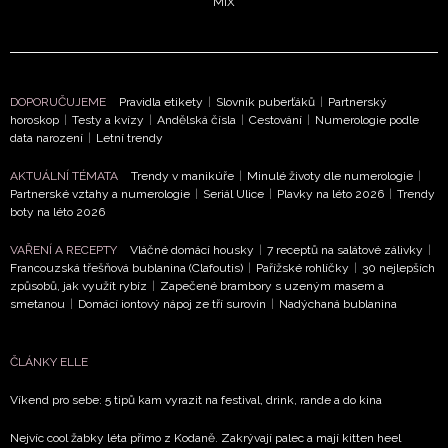
MIX
DOPORUČUJEME
Pravidla etikety
|
Slovník puberťáků
|
Partnerský
horoskop
|
Testy a kvízy
|
Andělská čísla
|
Cestování
|
Numerologie podle
data narození
|
Letní trendy
AKTUÁLNÍ TÉMATA
Trendy v manikúře
|
Minulé životy dle numerologie
|
Partnerské vztahy a numerologie
|
Seriál Ulice
|
Plavky na léto 2026
|
Trendy
boty na léto 2026
VAŘENÍ A RECEPTY
Vláčné domácí housky
|
7 receptů na salátové zálivky
|
Francouzská třešňová bublanina (Clafoutis)
|
Pařížské rohlíčky
|
30 nejlepších
způsobů, jak využít rybíz
|
Zapečené brambory s uzeným masem a
smetanou
|
Domácí iontový nápoj ze tří surovin
|
Nadýchaná bublanina
ČLÁNKY ELLE
Víkend pro sebe: 5 tipů kam vyrazit na festival, drink, rande a do kina
Nejvíc cool žabky léta přímo z Kodaně. Zakrývají palec a mají kitten heel