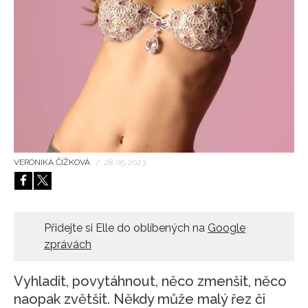
HOME
VERONIKA ČÍŽKOVÁ
/
28. 05. 2023
Přidejte si Elle do oblíbených na
Google
zprávách
Vyhladit, povytáhnout, něco zmenšit, něco
naopak zvětšit. Někdy může malý řez či