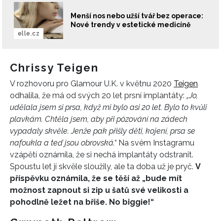
Menší nos nebo užší tvář bez operace:
Nové trendy v estetické medicíně
elle.cz
Chrissy Teigen
V rozhovoru pro Glamour U.K. v květnu 2020
Teigen
odhalila, že má od svých 20 let prsní implantáty:
„Jo,
udělala jsem si prsa, když mi bylo asi 20 let. Bylo to kvůli
plavkám. Chtěla jsem, aby při pózování na zádech
vypadaly skvěle. Jenže pak přišly děti, kojení, prsa se
nafoukla a teď jsou obrovská.“
Na svém Instagramu
vzápětí oznámila, že si nechá implantáty odstranit.
Spoustu let jí skvěle sloužily, ale ta doba už je pryč.
V
příspěvku oznámila, že se těší až „bude mít
možnost zapnout si zip u šatů své velikosti a
pohodlně ležet na břiše. No biggie!“