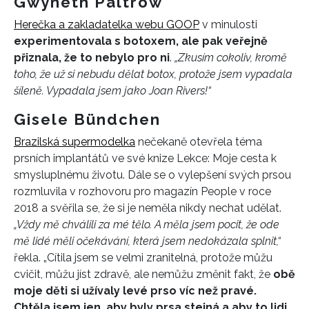
Gwyneth Paltrow
Herečka a zakladatelka webu GOOP
v minulosti
experimentovala s botoxem, ale pak veřejně
přiznala, že to nebylo pro ni
.
„Zkusím cokoliv, kromě
toho, že už si nebudu dělat botox, protože jsem vypadala
šíleně. Vypadala jsem jako Joan Rivers!“
Gisele Bündchen
Brazilská supermodelka
nečekaně otevřela téma
prsních implantátů ve své knize Lekce: Moje cesta k
smysluplnému životu. Dále se o vylepšení svých prsou
rozmluvila v rozhovoru pro magazín People v roce
2018 a svěřila se, že si je neměla nikdy nechat udělat.
„Vždy mě chválili za mé tělo. A měla jsem pocit, že ode
mě lidé měli očekávání, která jsem nedokázala splnit,“
řekla. „Cítila jsem se velmi zranitelná, protože můžu
cvičit, můžu jíst zdravě, ale nemůžu změnit fakt, že
obě
moje děti si užívaly levé prso víc než pravé.
Chtěla jsem jen, aby byly prsa stejná a aby to lidi