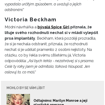
vypadala určitým způsobem, a uvažuji o jejich
odstranění.“
Victoria Beckham
Módní návrhářka a
bývalá Spice Girl
přiznala, že
lituje svého rozhodnutí nechat si v mládí vylepšit
prsa implantáty
. Beckham, která později prozradila,
že si je nechala odstranit, přiznala, že rozhodnutí
nechat si je udělat pramenilo z osobní nejistoty. Na
otázku, co by řekla svému 18letému já, Victoria
odpověděla:
„Asi bych řekla - nezahrávej si s prsama.
Celé ty roky jsem je odmítala, taková hloupost. Jen
oslavuj to, co máš.“
MOHLO BY SE VÁM LÍBIT
Odtajněno: Marilyn Monroe a její
plastické operace