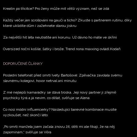
Kreatin po třicítce? Pro ženy může mít větší význam, než se zdá
Každý večer jen scrollování na gauči a ticho? Zkuste s partnerem rutinu, díky
které uklidíte dům i zažehnete starou jiskru
Za největší hit léta neutratíte ani korunu. Už dávno ho máte ve skříni
Oversized noční košile, šátky i brože. Trend nona maxxing ovládl Kodaň
DOPORUČENÉ ČLÁNKY
Poslední telefonát před smrtí Ivety Bartošové: Zpěvačka zavolala svému
slavnému kolegovi, hovor netrval ani minutu
Z mé nejlepší kamarádky se stává troska. Její nový partner ji zřejmě
psychicky týrá a já nevím, co dělat, svěřuje se Alena
Co nosí módní influencerky? Následující barevné kombinace musíte
vyzkoušet, než skončí léto
„Po smrti manžela jsem začala znovu žít, děti mi ale říkají, že na něj
zapomínám,“ svěřuje se Věra