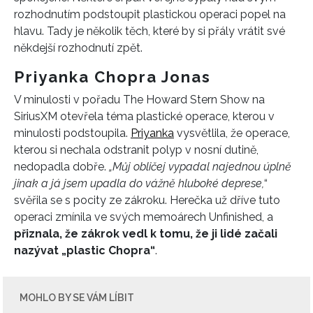
rozhodnutím podstoupit plastickou operaci popel na
hlavu. Tady je několik těch, které by si přály vrátit své
někdejší rozhodnutí zpět.
Priyanka Chopra Jonas
V minulosti v pořadu The Howard Stern Show na
SiriusXM otevřela téma plastické operace, kterou v
minulosti podstoupila.
Priyanka
vysvětlila, že operace,
kterou si nechala odstranit polyp v nosní dutině,
nedopadla dobře.
„Můj obličej vypadal najednou úplně
jinak a já jsem upadla do vážně hluboké deprese,
“
svěřila se s pocity ze zákroku. Herečka už dříve tuto
operaci zmínila ve svých memoárech Unfinished, a
přiznala, že zákrok vedl k tomu, že ji lidé začali
nazývat „plastic Chopra“
.
MOHLO BY SE VÁM LÍBIT