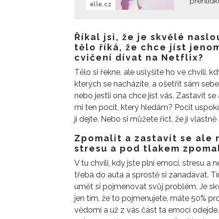
přehlídk
elle.cz
světovýc
zeptali 
připravu
Říkal jsi, že je skvělé nas
to, co p
tělo říká, že chce jíst je
cvičení dívat na Netflix?
Tělo si řekne, ale uslyšíte ho ve chvíli, 
kterých se nacházíte, a ošetřit sám sebe.
nebo jestli ona chce jíst vás. Zastavit se 
mi ten pocit, který hledám? Pocit uspokoje
ji dejte. Nebo si můžete říct, že ji vlastn
Zpomalit a zastavit se ale 
stresu a pod tlakem zpomal
V tu chvíli, kdy jste plní emocí, stresu a 
třeba do auta a sprostě si zanadávat. T
umět si pojmenovat svůj problém. Je skvěl
jen tím, že to pojmenujete, máte 50% pr
vědomí a už z vás část ta emocí odejde