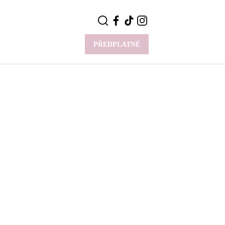
PŘEDPLATNÉ
VÍCE
Y
CELEBRITY
Novinky
Styl slavných
Rozhovory
ie