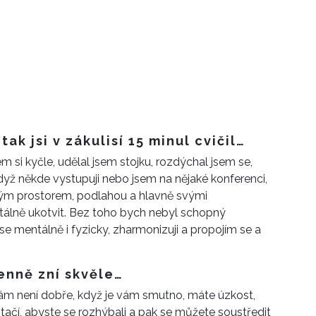
tak jsi v zákulisí 15 minul cvičil…
em si kyčle, udělal jsem stojku, rozdýchal jsem se,
dyž někde vystupuji nebo jsem na nějaké konferenci,
ným prostorem, podlahou a hlavně svými
álně ukotvit. Bez toho bych nebyl schopný
e mentálně i fyzicky, zharmonizuji a propojím se a
enně zní skvěle…
vám není dobře, když je vám smutno, máte úzkost,
tačí, abyste se rozhýbali a pak se můžete soustředit