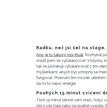
Radku, než jsi šel na stage, 
Ano, je to takový můj rituál
. Rozhýbal js
snažil jsem se vybalancovat. Vždycky, k
tak se potřebuji vybalancovat s tím da
myšlenkami, abych byl schopný se ment
fungovat. Prokrvím tím mozek, uklidním s
dá mi to nejvíc energie.
Pouhých 15 minut cvičení d
Těch 15 minut denně vám stačí, i když 
něco vás trápí nebo se špatně vyspíte. S