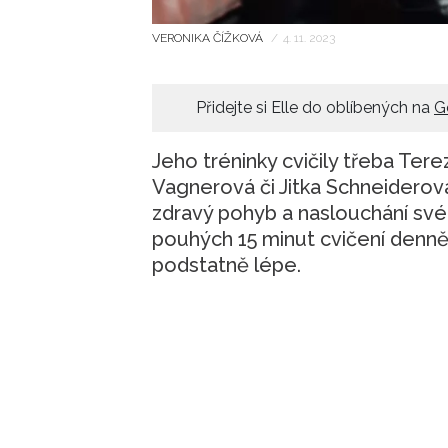
VERONIKA ČÍŽKOVÁ
/
4. 11. 2023
Přidejte si Elle do oblíbených na
G
Jeho tréninky cvičily třeba Ter
Vagnerová či Jitka Schneiderová
zdravý pohyb a naslouchání svém
pouhých 15 minut cvičení denně 
podstatně lépe.