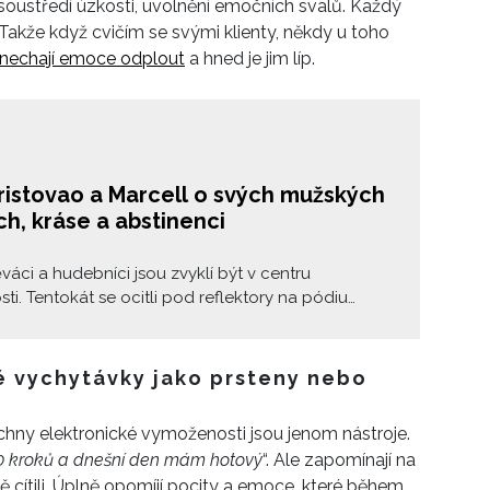
oustředí úzkosti, uvolnění emočních svalů. Každý
. Takže když cvičím se svými klienty, někdy u toho
nechají emoce odplout
a hned je jim líp.
ristovao a Marcell o svých mužských
h, kráse a abstinenci
áci a hudebníci jsou zvyklí být v centru
ti. Tentokát se ocitli pod reflektory na pódiu
estivalu ELLEphoria, kde je šéfredaktorka ELLE
okop vyzpovídala na téma krásy a péče o sebe jak
ak zevnitř.
é vychytávky jako prsteny nebo
echny elektronické vymoženosti jsou jenom nástroje.
0 kroků a dnešní den mám hotový
“. Ale zapomínají na
ě cítili. Úplně opomíjí pocity a emoce, které během