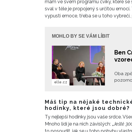
mám ve svém programu cviky, které se s
sval v těle je propojený s určitou emocí
vypustí emoce, třeba se u toho vybrečí,
MOHLO BY SE VÁM LÍBIT
Ben C
vzorec
Oba zpěv
pozornos
elle.cz
beauty f
Thea Pr
zvenčí, t
Máš tip na nějaké technick
hodinky, které jsou dobré?
Ty nejlepší hodinky jsou vaše srdce. Vš
Mnoho lidí je na nich závislých: „
Ještě 30
to posoudit, jak se u toho pohybu vlastn