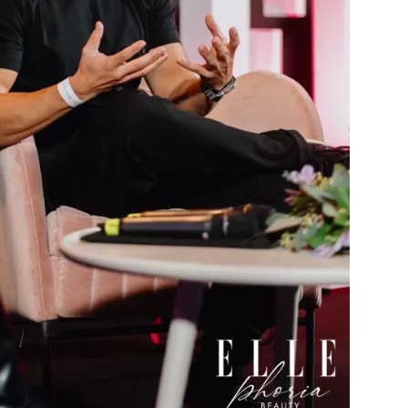
Přihlášením k newsletteru souhlasíte s
Obcho
společnosti BurdaMedia Extra s.r.o.
a potv
Zásadami ochrany soukromí
- BurdaMedia E
pracovat zejména k organizaci a vyhodnocení 
Chcete navíc dostávat i další zajímavé a exkluz
Pokud souhlasíte se zpracováním údajů k tom
soukromí BurdaMedia Extra s.r.o.
, zaškrtnět