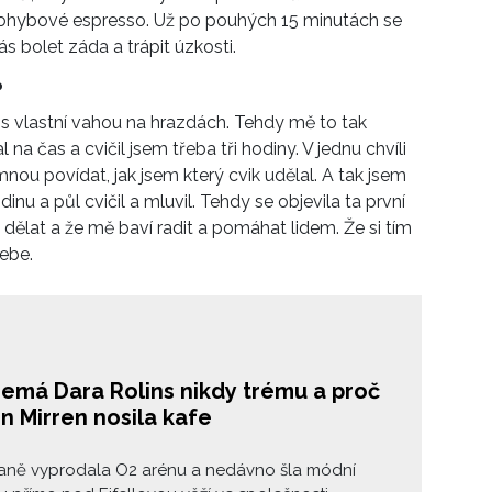
pohybové espresso. Už po pouhých 15 minutách se
ás bolet záda a trápit úzkosti.
?
t s vlastní vahou na hrazdách. Tehdy mě to tak
na čas a cvičil jsem třeba tři hodiny. V jednu chvíli
mnou povídat, jak jsem který cvik udělal. A tak jsem
inu a půl cvičil a mluvil. Tehdy se objevila ta první
ělat a že mě baví radit a pomáhat lidem. Že si tím
sebe.
nemá Dara Rolins nikdy trému a proč
en Mirren nosila kafe
ně vyprodala O2 arénu a nedávno šla módní