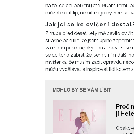
na to, co dál potřebujete. Říkám tomu 
můžete cítit líp, nemít migrény, nemusí v
Jak jsi se ke cvičení dostal
Zhruba před deseti lety mě bavilo cviči
strašně pohltilo, že jsem úplně zapomínal 
za mnou přišel nějaký pán a začal si se 
se do toho zabral, že jsem s ním další hod
myšlenka, že musím začít opravdu něco d
můžu vydělávat a inspirovat lidi kolem 
MOHLO BY SE VÁM LÍBIT
Proč 
jí Hel
Opakova