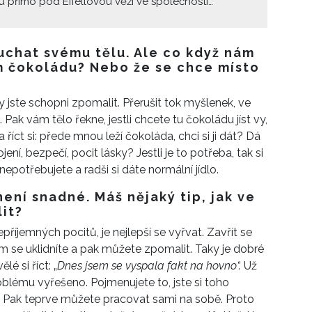
u přímo pod Eifellovou věží ve společnosti
h celebrit. Na festivalu krásy ELLEphoria jsme se
na její dojmy z tohoto jedinečného zážitku, jak se
je na své bombastické vystoupení v O2 aréně i na
louchat svému tělu. Ale co když nám
ovažuje za svůj největší životní úspěch.
nom čokoládu? Nebo že se chce místo
kdy jste schopni zpomalit. Přerušit tok myšlenek, ve
 Pak vám tělo řekne, jestli chcete tu čokoládu jíst vy,
a říct si: přede mnou leží čokoláda, chci si ji dát? Dá
ní, bezpečí, pocit lásky? Jestli je to potřeba, tak si
ě nepotřebujete a radši si dáte normální jídlo.
není snadné. Máš nějaký tip, jak ve
it?
nepříjemných pocitů, je nejlepší se vyřvat. Zavřít se
ím se uklidníte a pak můžete zpomalit. Taky je dobré
é si říct: „
Dnes jsem se vyspala fakt na hovno“.
Už
oblému vyřešeno. Pojmenujete to, jste si toho
. Pak teprve můžete pracovat sami na sobě. Proto