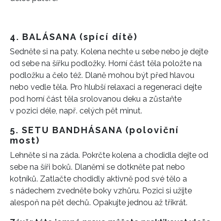
4.
BALÁSANA (spící dítě)
Sedněte si na paty. Kolena nechte u sebe nebo je dejte
od sebe na šířku podložky.
Horní část těla položte na
podložku a čelo též.
Dlaně mohou být před hlavou
nebo vedle těla.
Pro hlubší relaxaci a regeneraci dejte
pod horní část těla srolovanou deku a zůstaňte
v pozici déle, např. celých pět minut.
5. SETU BANDHÁSANA (poloviční
most)
Lehněte si na záda. Pokrčte kolena a chodidla dejte od
INFORMACE
sebe na šíři boků.
Dlaněmi se dotkněte pat nebo
kotníků.
Zatlačte chodidly aktivně pod své tělo a
REDAKCE
s nádechem zvedněte boky vzhůru.
Pozici si užijte
alespoň na pět dechů.
Opakujte jednou až třikrát.