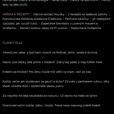
boty na léto 2026
VAŘENÍ A RECEPTY
Vláčné domácí housky
|
7 receptů na salátové zálivky
|
Francouzská třešňová bublanina (Clafoutis)
|
Pařížské rohlíčky
|
30 nejlepších
způsobů, jak využít rybíz
|
Zapečené brambory s uzeným masem a
smetanou
|
Domácí iontový nápoj ze tří surovin
|
Nadýchaná bublanina
ČLÁNKY ELLE
Víkend pro sebe: 5 tipů kam vyrazit na festival, drink, rande a do kina
Nejvíc cool žabky léta přímo z Kodaně. Zakrývají palec a mají kitten heel
Kreatin po třicítce? Pro ženy může mít větší význam, než se zdá
Každý večer jen scrollování na gauči a ticho? Zkuste s partnerem rutinu, díky
které uklidíte dům i zažehnete starou jiskru
Za největší hit léta neutratíte ani korunu. Už dávno ho máte ve skříni
Oversized noční košile, šátky i brože. Trend nona maxxing ovládl Kodaň