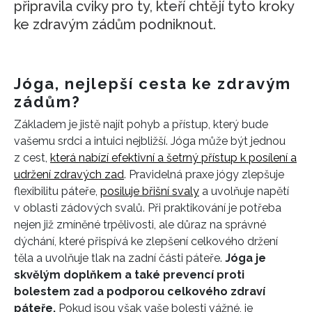
připravila cviky pro ty, kteří chtějí tyto kroky
ke zdravým zádům podniknout.
Jóga, nejlepší cesta ke zdravým
zádům?
Základem je jistě najít pohyb a přístup, který bude
vašemu srdci a intuici nejbližší.
Jóga může být jednou
z cest,
která nabízí efektivní a šetrný přístup k posílení a
udržení zdravých zad
. Pravidelná praxe jógy zlepšuje
flexibilitu páteře,
posiluje břišní svaly
a uvolňuje napětí
v oblasti zádových svalů. Při praktikování je potřeba
nejen již zmíněné trpělivosti, ale důraz na správné
dýchání, které přispívá ke zlepšení celkového držení
těla a uvolňuje tlak na zadní části páteře.
Jóga je
skvělým doplňkem a také prevencí proti
bolestem zad a podporou celkového zdraví
páteře.
Pokud jsou však vaše bolesti vážné, je