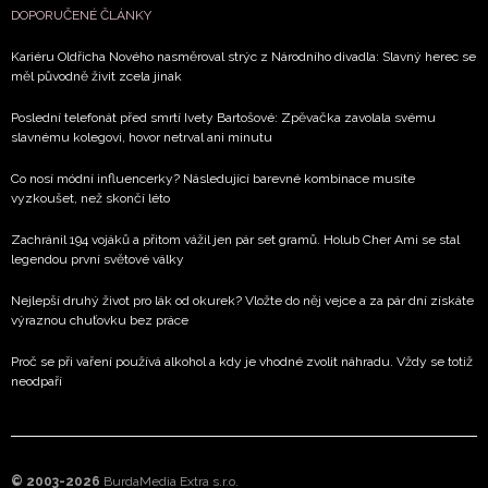
DOPORUČENÉ ČLÁNKY
Kariéru Oldřicha Nového nasměroval strýc z Národního divadla: Slavný herec se
měl původně živit zcela jinak
Poslední telefonát před smrtí Ivety Bartošové: Zpěvačka zavolala svému
slavnému kolegovi, hovor netrval ani minutu
Co nosí módní influencerky? Následující barevné kombinace musíte
vyzkoušet, než skončí léto
Zachránil 194 vojáků a přitom vážil jen pár set gramů. Holub Cher Ami se stal
legendou první světové války
Nejlepší druhý život pro lák od okurek? Vložte do něj vejce a za pár dní získáte
výraznou chuťovku bez práce
Proč se při vaření používá alkohol a kdy je vhodné zvolit náhradu. Vždy se totiž
neodpaří
© 2003-2026
BurdaMedia Extra s.r.o.