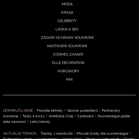
MÓDA
podmínkami společnosti BurdaMedia Extra s.r.o.
a
KRÁSA
potvrzujete, že jste se seznámili se
Zásadami
ochrany soukromí
- BurdaMedia Extra s.r.o. bude s
CELEBRITY
Vašimi údaji pracovat zejména k organizaci a
LÁSKA A SEX
vyhodnocení akce a zasílání novinek.
ZÁSADY OCHRANY SOUKROMÍ
NASTAVENÍ SOUKROMÍ
Chcete navíc dostávat i další zajímavé a exkluzivní
informace od našich partnerů? Pokud souhlasíte se
COOKIES ZÁSADY
zpracováním údajů k tomuto účelu podle
Zásad ochrany
ELLE DECORATION
soukromí BurdaMedia Extra s.r.o.
, zaškrtněte toto pole.
HOROSKOPY
MIX
DOPORUČUJEME
Pravidla etikety
|
Slovník puberťáků
|
Partnerský
horoskop
|
Testy a kvízy
|
Andělská čísla
|
Cestování
|
Numerologie podle
data narození
|
Letní trendy
AKTUÁLNÍ TÉMATA
Trendy v manikúře
|
Minulé životy dle numerologie
|
Partnerské vztahy a numerologie
|
Seriál Ulice
|
Plavky na léto 2026
|
Trendy