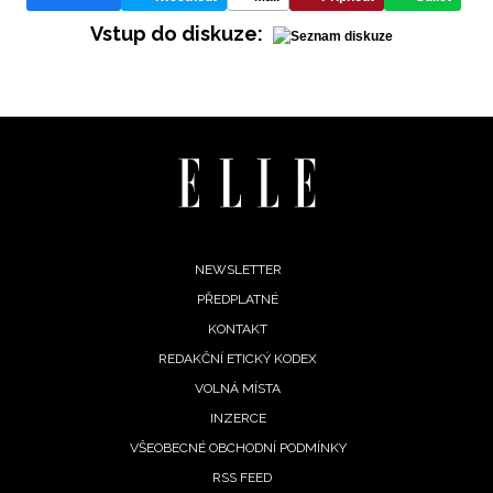
Vstup do diskuze:
Footer
NEWSLETTER
PŘEDPLATNÉ
menu
KONTAKT
REDAKČNÍ ETICKÝ KODEX
NEWSLETTER
VOLNÁ MÍSTA
INZERCE
ODESLAT
VŠEOBECNÉ OBCHODNÍ PODMÍNKY
RSS FEED
Přihlášením k newsletteru souhlasíte s
Obchodními