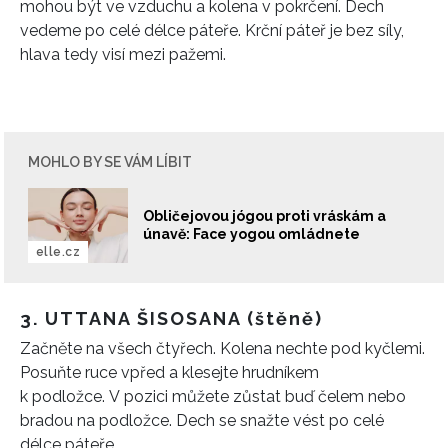
mohou být ve vzduchu a kolena v pokrčení. Dech
vedeme po celé délce páteře.
Krční páteř je bez síly,
hlava tedy visí mezi pažemi.
MOHLO BY SE VÁM LÍBIT
Obličejovou jógou proti vráskám a
únavě: Face yogou omládnete
elle.cz
3.
UTTANA ŠISOSANA (štěně)
Začněte na všech čtyřech.
Kolena nechte pod kyčlemi.
Posuňte ruce vpřed a klesejte hrudníkem
k podložce.
V pozici můžete zůstat buď čelem nebo
bradou na podložce.
Dech se snažte vést po celé
délce páteře.