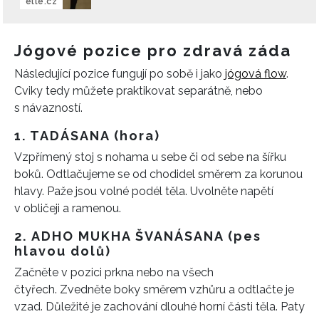
elle.cz
Jógové pozice pro zdravá záda
Následující pozice fungují po sobě i jako
jógová flow
.
Cviky tedy můžete praktikovat separátně, nebo
s návazností.
1. TADÁSANA (hora)
Vzpřímený stoj s nohama u sebe či od sebe na šířku
boků.
Odtlačujeme se od chodidel směrem za korunou
hlavy.
Paže jsou volné podél těla.
Uvolněte napětí
v obličeji a ramenou.
2.
ADHO MUKHA ŠVANÁSANA (pes
hlavou dolů)
Začněte v pozici prkna nebo na všech
čtyřech.
Zvedněte boky směrem vzhůru a odtlačte je
vzad.
Důležité je zachování dlouhé horní části těla. Paty