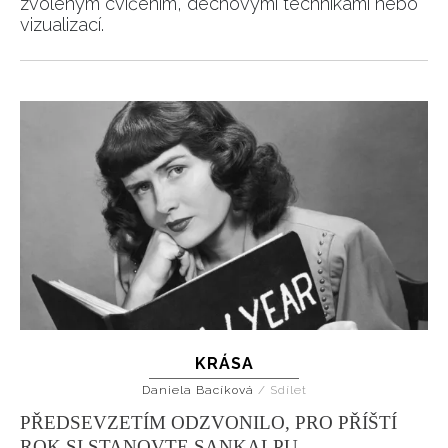
zvoleným cvičením, dechovými technikami nebo
vizualizací.
KRÁSA
Daniela Bacíková
/
Sdílet
PŘEDSEVZETÍM ODZVONILO, PRO PŘÍŠTÍ
ROK SI STANOVTE SANKALPU