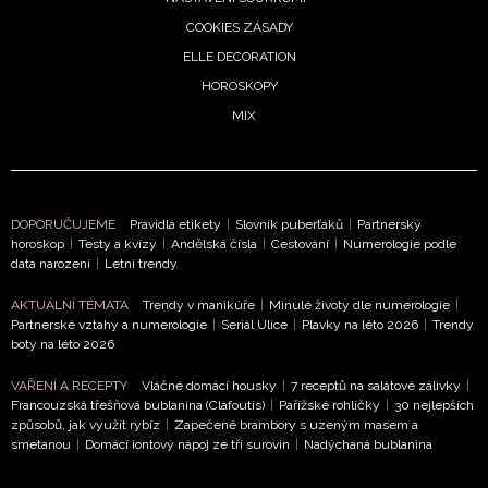
COOKIES ZÁSADY
ELLE DECORATION
HOROSKOPY
MIX
DOPORUČUJEME
Pravidla etikety
|
Slovník puberťáků
|
Partnerský
horoskop
|
Testy a kvízy
|
Andělská čísla
|
Cestování
|
Numerologie podle
data narození
|
Letní trendy
AKTUÁLNÍ TÉMATA
Trendy v manikúře
|
Minulé životy dle numerologie
|
Partnerské vztahy a numerologie
|
Seriál Ulice
|
Plavky na léto 2026
|
Trendy
boty na léto 2026
VAŘENÍ A RECEPTY
Vláčné domácí housky
|
7 receptů na salátové zálivky
|
Francouzská třešňová bublanina (Clafoutis)
|
Pařížské rohlíčky
|
30 nejlepších
způsobů, jak využít rybíz
|
Zapečené brambory s uzeným masem a
smetanou
|
Domácí iontový nápoj ze tří surovin
|
Nadýchaná bublanina