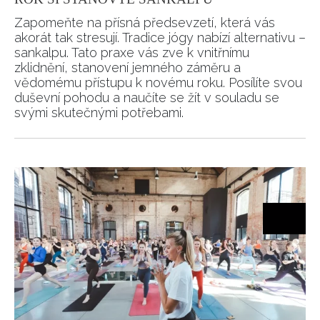
Zapomeňte na přísná předsevzetí, která vás
INFORMACE
akorát tak stresují. Tradice jógy nabízí alternativu –
sankalpu. Tato praxe vás zve k vnitřnímu
REDAKCE
zklidnění, stanovení jemného záměru a
vědomému přístupu k novému roku. Posílíte svou
duševní pohodu a naučíte se žít v souladu se
svými skutečnými potřebami.