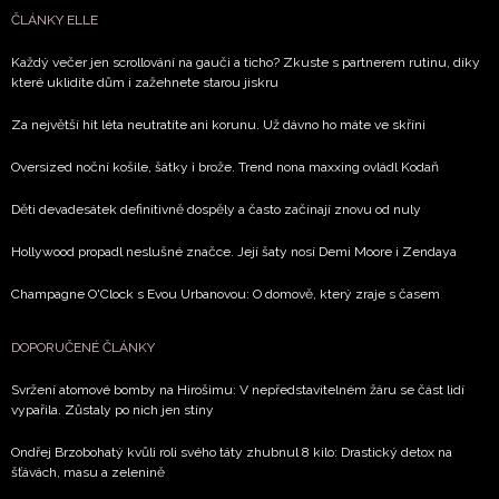
ČLÁNKY ELLE
Každý večer jen scrollování na gauči a ticho? Zkuste s partnerem rutinu, díky
které uklidíte dům i zažehnete starou jiskru
Za největší hit léta neutratíte ani korunu. Už dávno ho máte ve skříni
Oversized noční košile, šátky i brože. Trend nona maxxing ovládl Kodaň
Děti devadesátek definitivně dospěly a často začínají znovu od nuly
Hollywood propadl neslušné značce. Její šaty nosí Demi Moore i Zendaya
Champagne O'Clock s Evou Urbanovou: O domově, který zraje s časem
DOPORUČENÉ ČLÁNKY
Svržení atomové bomby na Hirošimu: V nepředstavitelném žáru se část lidí
vypařila. Zůstaly po nich jen stíny
Ondřej Brzobohatý kvůli roli svého táty zhubnul 8 kilo: Drastický detox na
šťávách, masu a zelenině