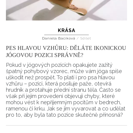
KRÁSA
Daniela Bacíková
/
Sdílet
PES HLAVOU VZHŮRU: DĚLÁTE IKONICKOU
JÓGOVOU POZICI SPRÁVNĚ?
Pokud v jógových pozicích opakujete zažitý
špatný pohybový vzorec, může vám jóga spíše
uškodit než prospět. To platí i pro psa hlavou
vzhůru – pozici, která posiluje paže, otevírá
hrudník a protahuje přední stranu těla. Často se
však při jejím provedení objevují chyby, které
mohou vést k nepříjemným pocitům v bedrech,
ramenou či krku. Jak se jim vyvarovat a co udělat
pro to, aby byla tato pozice skutečně přínosná?