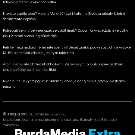
tchyně, prozradila violoncellistka
Která to sladila lépe? Helena Vondráčková i Kateřina Brožová přidaly k letním
šatům zlaté doplňky
Potřebují ženy v perimenopauze cvičit jinak? Odborníci vysvětlují, jaké cviky
jsou v tomto období nejdůležitější
Patříte mezi nadprůměrně inteligentní? Deset znaků poukazujících na vysoké
IQ. Empatie není zdaleka jediným faktorem
Arónii nemusíte obcházet obloukem. Ze svíravých bobulí připravíte džem,
sirup, pečený čaj či domácí likér
Rychlé "halušky" z jogurtu: Skromný oběd je do 15 minut hotový. Nasladko i
naslano
© 2003-2026
BurdaMedia Extra s.r.o.
Kopírování obsahu je bez písemného souhlasu BurdaMedia Extra s.r.o.
zakázáno