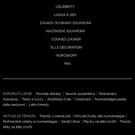
CELEBRITY
LÁSKA A SEX
ZÁSADY OCHRANY SOUKROMÍ
NASTAVENÍ SOUKROMÍ
COOKIES ZÁSADY
ELLE DECORATION
HOROSKOPY
MIX
DOPORUČUJEME
Pravidla etikety
|
Slovník puberťáků
|
Partnerský
horoskop
|
Testy a kvízy
|
Andělská čísla
|
Cestování
|
Numerologie podle
data narození
|
Letní trendy
AKTUÁLNÍ TÉMATA
Trendy v manikúře
|
Minulé životy dle numerologie
|
Partnerské vztahy a numerologie
|
Seriál Ulice
|
Plavky na léto 2026
|
Trendy
boty na léto 2026