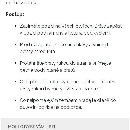
oběhu v rukou.
Postup:
Zaujměte pozici na všech čtyřech. Držte zápěstí
v pozici pod rameny a kolena pod kyčlemi.
Prodlužte páteř za korunu hlavy a vnímejte
pevný střed těla.
Protáhněte prsty rukou do stran a vnímejte
pevné body dlaně a prstů.
Odlepte od podložky dlaně a palce – ostatní
INFORMACE
prsty rukou by měly být stále na zemi.
REDAKCE
Co nejpomalejším tempem vracejte dlaně do
původní pozice na podložce.
MOHLO BY SE VÁM LÍBIT