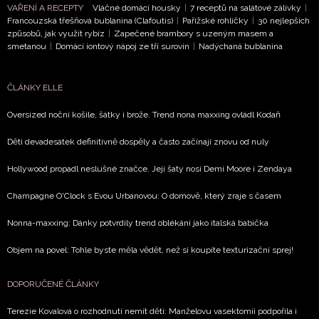
VAŘENÍ A RECEPTY
Vláčné domácí housky
|
7 receptů na salátové zálivky
|
Francouzská třešňová bublanina (Clafoutis)
|
Pařížské rohlíčky
|
30 nejlepších
způsobů, jak využít rybíz
|
Zapečené brambory s uzeným masem a
smetanou
|
Domácí iontový nápoj ze tří surovin
|
Nadýchaná bublanina
ČLÁNKY ELLE
Oversized noční košile, šátky i brože. Trend nona maxxing ovládl Kodaň
Děti devadesátek definitivně dospěly a často začínají znovu od nuly
Hollywood propadl neslušné značce. Její šaty nosí Demi Moore i Zendaya
Champagne O'Clock s Evou Urbanovou: O domově, který zraje s časem
Nonna-maxxing: Dánky potvrdily trend oblékání jako italská babička
Objem na povel: Tohle byste měla vědět, než si koupíte texturizační sprej!
DOPORUČENÉ ČLÁNKY
Terezie Kovalová o rozhodnutí nemít děti: Manželovu vasektomii podpořila i