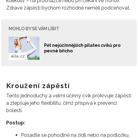
kdekoliv – na procházce nebo při čekání ve frontě.
Zdravé zápěstí bychom rozhodně neměli podceňovat.
MOHLO BY SE VÁM LÍBIT
Pět nejúčinnějších pilates cviků pro
pevné břicho
elle.cz
Kroužení zápěstí
Tento jednoduchý a velmi účinný cvik prokrvuje zápěstí
a zlepšuje jeho flexibilitu, čímž přispívá k prevenci
bolesti.
Postup:
Posaďte se pohodlně na židli nebo na podložku.