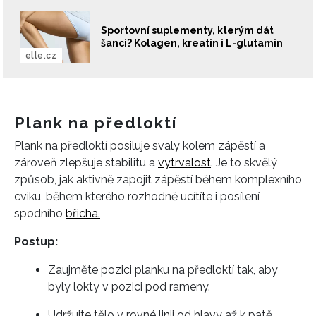
Sportovní suplementy, kterým dát
šanci? Kolagen, kreatin i L-glutamin
elle.cz
Plank na předloktí
Plank na předloktí posiluje svaly kolem zápěstí a
zároveň zlepšuje stabilitu a
vytrvalost
. Je to skvělý
způsob, jak aktivně zapojit zápěstí během komplexního
cviku, během kterého rozhodně ucítíte i posílení
spodního
břicha.
Postup:
Zaujměte pozici planku na předloktí tak, aby
byly lokty v pozici pod rameny.
Udržujte tělo v rovné linii od hlavy až k patě.