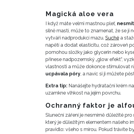
Magická aloe vera
I když máte velmi mastnou pleť,
nesmít
silně mastí, může to znamenat, že se jí
vytváří nadprodukcí mazu.
Suché
a staž
napětí a dodat elasticitu, což zároveň
pomohou složky jako glycerin nebo kyse
přinese nadpozemský „glow efekt”, vyz
vlastnosti a může dokonce stimulovat 
ucpávala póry
, a navíc si ji můžete p
Extra tip:
Nanášejte hydratační krém na p
uzamkne vlhkost na jejím povrchu.
Ochranný faktor je alf
Sluneční záření je nesmírně důležité pr
který je důležitým elementem našeho im
pravidlo: všeho s mírou. Pokud trávíte 