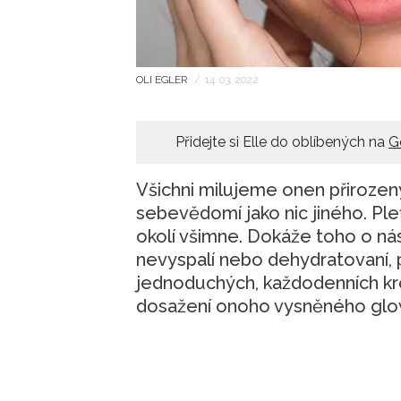
OLI EGLER
/
14. 03. 2022
Přidejte si Elle do oblíbených na
G
Všichni milujeme onen přirozený
sebevědomí jako nic jiného. Pleť 
okolí všimne. Dokáže toho o ná
nevyspalí nebo dehydratovaní, p
jednoduchých, každodenních kr
dosažení onoho vysněného glo