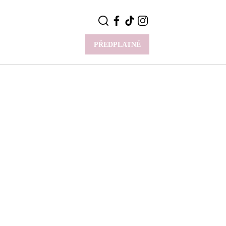
PŘEDPLATNÉ
VÍCE
Y
CELEBRITY
Novinky
Styl slavných
Rozhovory
ie