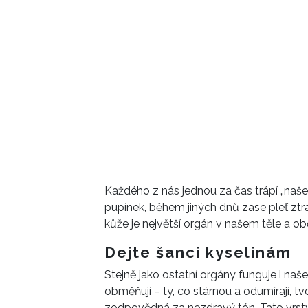
Každého z nás jednou za čas trápí „naš
pupínek, během jiných dnů zase pleť ztr
kůže je největší orgán v našem těle a o
Dejte šanci kyselinám
Stejně jako ostatní orgány funguje i naše
obměňují – ty, co stárnou a odumírají, tvo
zodpovědná za nezdravý tón. Tato vrstv