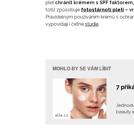
pleť
chránit krémem s SPF faktorem, 
totiž způsobuje
fotostárnotí pleti
– vr
Pravidelným používáním krémů s ochran
vypovídají i četné
studie
.
MOHLO BY SE VÁM LÍBIT
7 přik
Jednoduc
beauty i
elle.cz