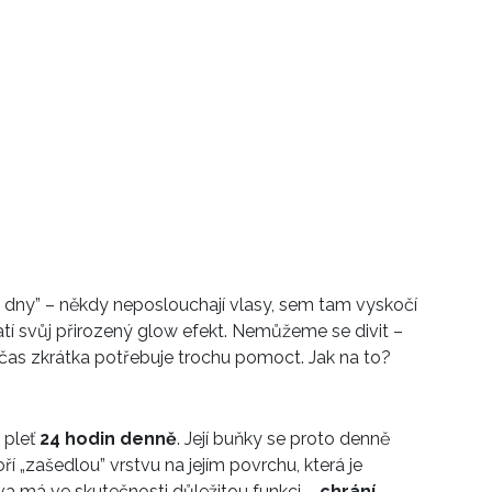
e dny” – někdy neposlouchají vlasy, sem tam vyskočí
atí svůj přirozený glow efekt. Nemůžeme se divit –
bčas zkrátka potřebuje trochu pomoct. Jak na to?
 pleť
24 hodin denně
. Její buňky se proto denně
ří „zašedlou” vrstvu na jejím povrchu, která je
a má ve skutečnosti důležitou funkci –
chrání