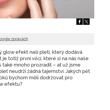
Přihlášením k newsletteru souhlasíte s
Obcho
společnosti BurdaMedia Extra s.r.o.
a potv
Zásadami ochrany soukromí
- BurdaMedia E
pracovat zejména k organizaci a vyhodnocení 
Chcete navíc dostávat i další zajímavé a exkluz
Pokud souhlasíte se zpracováním údajů k tom
oogle zprávách
soukromí BurdaMedia Extra s.r.o.
, zaškrtnět
 glow efekt naší pleti, který dodává
je totiž první věcí, které si na nás naše
s také mnoho prozradit – ať už jsme
leť neudrží žádná tajemství. Jakých pět
oků bychom měli dodržovat pro
w efektu?