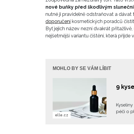
nové buňky před škodlivým sluneční
nutné ji pravidelně odstraňovat a dávat
doporučení
kosmetických poradců čistit
Byť jejich název nezní dvakrát přitažlivě
nejšetrnější variantu čištění, která přijde v
MOHLO BY SE VÁM LÍBIT
9 kyse
Kyseliny
péči o p
elle.cz
cílí na 
pigmenta
pomáhají