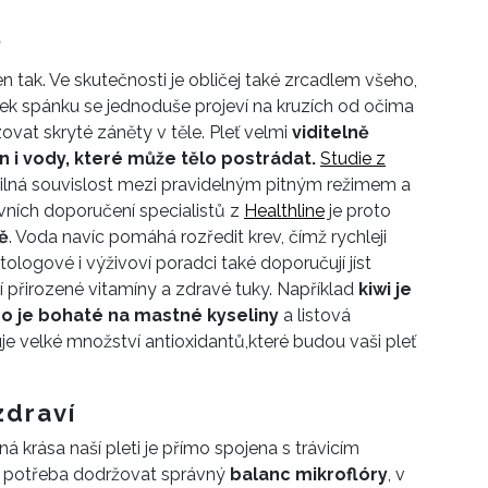
ř
jen tak. Ve skutečnosti je obličej také zrcadlem všeho,
tek spánku se jednoduše projeví na kruzích od očima
vat skryté záněty v těle. Pleť velmi
viditelně
n i vody, které může tělo postrádat.
Studie z
 silná souvislost mezi pravidelným pitným režimem a
vních doporučení specialistů z
Healthline
je proto
ě
. Voda navíc pomáhá rozředit krev, čímž rychleji
ologové i výživoví poradci také doporučují jíst
í přirozené vitamíny a zdravé tuky. Například
kiwi je
o je bohaté na mastné kyseliny
a listová
je velké množství antioxidantů,
které budou vaši pleť
zdraví
á krása naší pleti je přímo spojena s trávicím
to potřeba dodržovat správný
balanc mikroflóry
, v