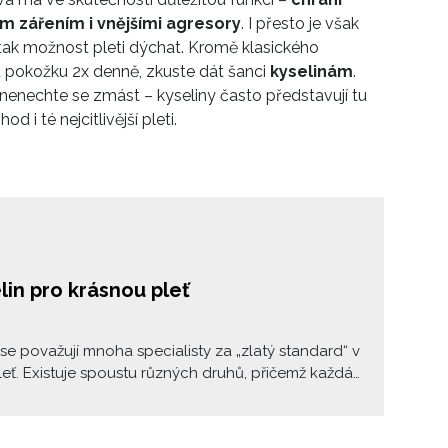
m zářením i vnějšími agresory
. I přesto je však
 tak možnost pleti dýchat. Kromě klasického
 pokožku 2x denně, zkuste dát šanci
kyselinám
.
, nenechte se zmást – kyseliny často představují tu
hod i té nejcitlivější pleti.
lin pro krásnou pleť
 se považují mnoha specialisty za „zlatý standard“ v
leť. Existuje spoustu různých druhů, přičemž každá
jiný problém – proti dehydrataci, mastnotě či
ci, jiné zas podporují produkci kolagenu a
 redukovat vrásky. Znáte je všechny?