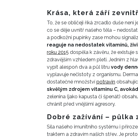
Krása, která září zevnit
To, že se obličeji říká zrcadlo duše není 
co se děje uvnitř našeho těla – nedosta
a podkožní pupínky zase mohou signalizo
reaguje na nedostatek vitamínů, živi
roku 2015
dospěla k závěru, že existuje
zdravějším vzhledem pleti. Jedním z hla
vypít alespoň dva a půl litru
vody denn
vyplavuje nečistoty z organismu. Dermat
dostatečné množství
potravin
obsahujíc
skvělým zdrojem vitaminu C, avokád
zelenina (jako kapusta či špenát) obsahu
chránit před vnějšími agresory.
Dobré zažívání – půlka 
Síla našeho imunitního systému i přirozen
traktem a zdravím našich střev. Je pro