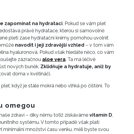
e zapomínat na hydrataci
. Pokud se vám pleť
 nedostává právě hydratace, kterou si samovolně
ené pleti zase hydratační krémy pomohou uvolnit
 pomůže
navodit i její zdravější vzhled
– v tom vám
lina hyaluronová. Pokud však hledáte něco, co vám
koušejte zázračnou
aloe vera
. Ta má léčivé
růst nových buněk.
Zklidňuje a hydratuje, aniž by
ěstovat doma v květináči.
leť, když je stále mokrá nebo vlhká po čištění. To
ou omegou
o naše zdraví – díky němu totiž získáváme
vitamín D
,
unitního systému. V tomto případě však platí
byť minimální množství času venku, měli byste svou