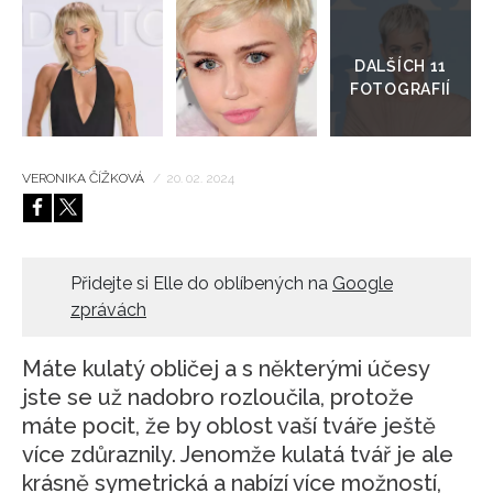
Přejít
do
HOME
galerie
VERONIKA ČÍŽKOVÁ
/
20. 02. 2024
Přidejte si Elle do oblíbených na
Google
zprávách
Máte kulatý obličej a s některými účesy
jste se už nadobro rozloučila, protože
máte pocit, že by oblost vaší tváře ještě
více zdůraznily. Jenomže kulatá tvář je ale
krásně symetrická a nabízí více možností,