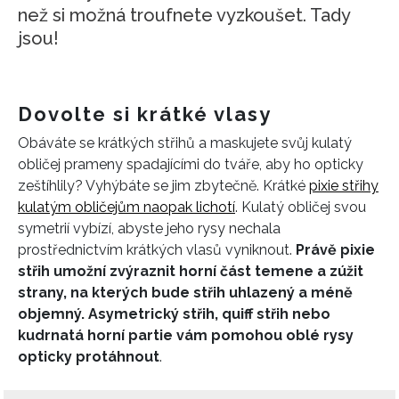
než si možná troufnete vyzkoušet. Tady
jsou!
Dovolte si krátké vlasy
Obáváte se krátkých střihů a maskujete svůj kulatý
obličej prameny spadajícími do tváře, aby ho opticky
zeštíhlily? Vyhýbáte se jim zbytečně. Krátké
pixie střihy
kulatým obličejům naopak lichotí
. Kulatý obličej svou
symetrií vybízí, abyste jeho rysy nechala
prostřednictvím krátkých vlasů vyniknout.
Právě pixie
střih umožní zvýraznit horní část temene a zúžit
strany, na kterých bude střih uhlazený a méně
objemný. Asymetrický střih, quiff střih nebo
kudrnatá horní partie vám pomohou oblé rysy
opticky protáhnout
.