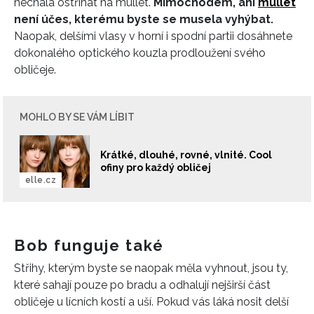
nechala ostříhat na mullet.
Mimochodem, ani
mullet
není účes, kterému byste se musela vyhýbat.
Naopak, delšími vlasy v horní i spodní partii dosáhnete
dokonalého optického kouzla prodloužení svého
obličeje.
MOHLO BY SE VÁM LÍBIT
Krátké, dlouhé, rovné, vlnité. Cool
ofiny pro každý obličej
elle.cz
Bob funguje také
Střihy, kterým byste se naopak měla vyhnout, jsou ty,
které sahají pouze po bradu a odhalují nejširší část
obličeje u lícních kostí a uší. Pokud vás láká nosit delší