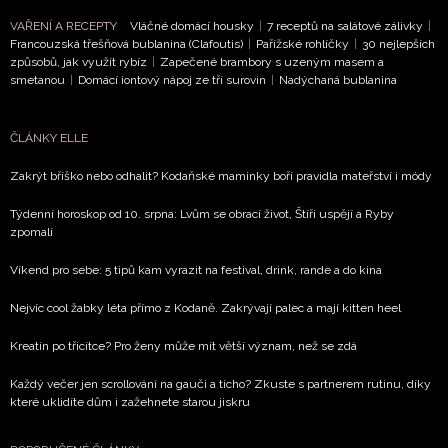
VAŘENÍ A RECEPTY
Vláčné domácí housky
|
7 receptů na salátové zálivky
|
Francouzská třešňová bublanina (Clafoutis)
|
Pařížské rohlíčky
|
30 nejlepších
způsobů, jak využít rybíz
|
Zapečené brambory s uzeným masem a
smetanou
|
Domácí iontový nápoj ze tří surovin
|
Nadýchaná bublanina
ČLÁNKY ELLE
Zakrýt bříško nebo odhalit? Kodaňské maminky boří pravidla mateřství i módy
Týdenní horoskop od 10. srpna: Lvům se obrací život, Štíři uspějí a Ryby
zpomalí
Víkend pro sebe: 5 tipů kam vyrazit na festival, drink, rande a do kina
Nejvíc cool žabky léta přímo z Kodaně. Zakrývají palec a mají kitten heel
Kreatin po třicítce? Pro ženy může mít větší význam, než se zdá
Každý večer jen scrollování na gauči a ticho? Zkuste s partnerem rutinu, díky
které uklidíte dům i zažehnete starou jiskru