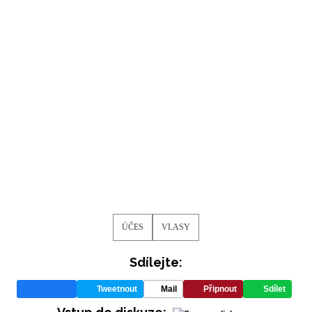
ÚČES
VLASY
Sdílejte:
Tweetnout
Mail
Připnout
Sdílet