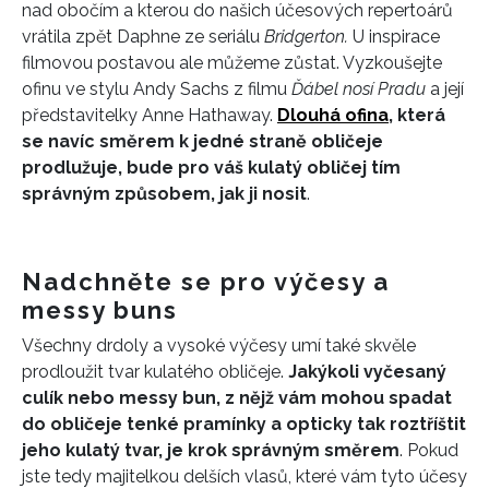
nad obočím a kterou do našich účesových repertoárů
vrátila zpět Daphne ze seriálu
Bridgerton.
U inspirace
filmovou postavou ale můžeme zůstat. Vyzkoušejte
ofinu ve stylu Andy Sachs z filmu
Ďábel nosí Pradu
a její
představitelky Anne Hathaway.
Dlouhá ofina
, která
se navíc směrem k jedné straně obličeje
prodlužuje, bude pro váš kulatý obličej tím
správným způsobem, jak ji nosit
.
Nadchněte se pro výčesy a
messy buns
Všechny drdoly a vysoké výčesy umí také skvěle
INFORMACE
prodloužit tvar kulatého obličeje.
Jakýkoli vyčesaný
culík nebo messy bun, z nějž vám mohou spadat
REDAKCE
do obličeje tenké pramínky a opticky tak roztříštit
jeho kulatý tvar, je krok správným směrem
. Pokud
jste tedy majitelkou delších vlasů, které vám tyto účesy