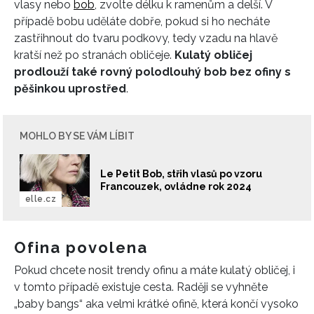
vlasy nebo
bob
, zvolte délku k ramenům a delší. V
případě bobu uděláte dobře, pokud si ho necháte
zastřihnout do tvaru podkovy, tedy vzadu na hlavě
kratší než po stranách obličeje.
Kulatý obličej
prodlouží také rovný polodlouhý bob bez ofiny s
pěšinkou uprostřed
.
MOHLO BY SE VÁM LÍBIT
Le Petit Bob, střih vlasů po vzoru
Francouzek, ovládne rok 2024
elle.cz
Ofina povolena
Pokud chcete nosit trendy ofinu a máte kulatý obličej, i
v tomto případě existuje cesta. Raději se vyhněte
„baby bangs“ aka velmi krátké ofině, která končí vysoko