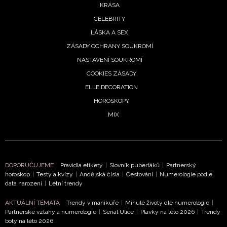
podmínkami společnosti BurdaMedia Extra s.r.o.
a
KRÁSA
potvrzujete, že jste se seznámili se
Zásadami
CELEBRITY
ochrany soukromí
- BurdaMedia Extra s.r.o. bude s
LÁSKA A SEX
Vašimi údaji pracovat zejména k organizaci a
ZÁSADY OCHRANY SOUKROMÍ
vyhodnocení akce a zasílání novinek.
NASTAVENÍ SOUKROMÍ
Chcete navíc dostávat i další zajímavé a exkluzivní
COOKIES ZÁSADY
informace od našich partnerů? Pokud souhlasíte se
ELLE DECORATION
zpracováním údajů k tomuto účelu podle
Zásad ochrany
HOROSKOPY
soukromí BurdaMedia Extra s.r.o.
, zaškrtněte toto pole.
MIX
DOPORUČUJEME
Pravidla etikety
|
Slovník puberťáků
|
Partnerský
horoskop
|
Testy a kvízy
|
Andělská čísla
|
Cestování
|
Numerologie podle
data narození
|
Letní trendy
AKTUÁLNÍ TÉMATA
Trendy v manikúře
|
Minulé životy dle numerologie
|
Partnerské vztahy a numerologie
|
Seriál Ulice
|
Plavky na léto 2026
|
Trendy
boty na léto 2026