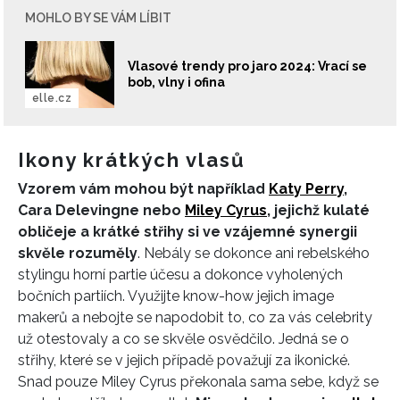
MOHLO BY SE VÁM LÍBIT
Vlasové trendy pro jaro 2024: Vrací se
bob, vlny i ofina
elle.cz
Ikony krátkých vlasů
Vzorem vám mohou být například
Katy Perry
,
Cara Delevingne nebo
Miley Cyrus
, jejichž kulaté
obličeje a krátké střihy si ve vzájemné synergii
skvěle rozuměly
. Nebály se dokonce ani rebelského
stylingu horní partie účesu a dokonce vyholených
bočních partiích. Využijte know-how jejich image
makerů a nebojte se napodobit to, co za vás celebrity
už otestovaly a co se skvěle osvědčilo. Jedná se o
střihy, které se v jejich případě považují za ikonické.
Snad pouze Miley Cyrus překonala sama sebe, když se