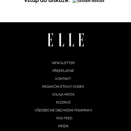
Vstup do diskuze:
Footer
NEWSLETTER
PŘEDPLATNÉ
menu
KONTAKT
REDAKČNÍ ETICKÝ KODEX
VOLNÁ MÍSTA
NEWSLETTER
INZERCE
VŠEOBECNÉ OBCHODNÍ PODMÍNKY
ODESLAT
RSS FEED
MÓDA
Přihlášením k newsletteru souhlasíte s
Obchodními