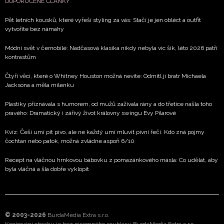
DOPORUČENÉ ČLÁNKY
Pět letních kousků, které vyřeší styling za vás: Stačí je jen obléct a outfit
vytvoříte bez námahy
Módní svět v černobílé: Nadčasová klasika nikdy nebyla víc šik, léto 2026 patří
kontrastům
Čtyři věci, které o Whitney Houston možná nevíte: Odmítl ji bratr Michaela
Jacksona a měla milenku
Plastiky přiznávala s humorem, od mužů zažívala rány a do třetice našla toho
pravého: Dramatický i zářivý život královny swingu Evy Pilarové
Kvíz: Češi umí pít pivo, ale ne každý umí mluvit pivní řečí. Kdo zná pojmy
čochtan nebo patok, možná zvládne aspoň 6/10
Recept na vláčnou hrnkovou bábovku z pomazánkového másla: Co udělat, aby
byla vláčná a šla dobře vyklopit
© 2003-2026
BurdaMedia Extra s.r.o.
Kopírování obsahu je bez písemného souhlasu BurdaMedia Extra s.r.o.