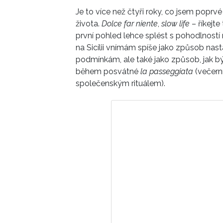
Je to více než čtyři roky, co jsem poprvé
života.
Dolce far niente
,
slow life
– říkejte
první pohled lehce splést s pohodlností 
na Sicílii vnímám spíše jako způsob nas
podmínkám, ale také jako způsob, jak bý
během posvátné
la passeggiata
(večerní
společenským rituálem).