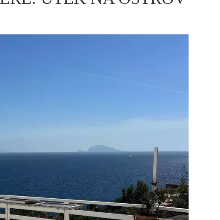
ÁSKA A SEX
ELLEPHORIA
ELLE STOR
ingles
y a on
ex
vatba
OME
NEWSLETTER