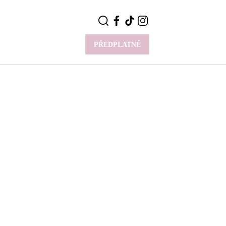
PŘEDPLATNÉ
VÍCE
Y
CELEBRITY
Novinky
Styl slavných
Rozhovory
ie