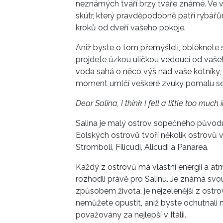
neznámých tváří brzy tváře známé. Ve v
skútr, který pravděpodobně patří rybářům
kroků od dveří vašeho pokoje.
Aniž byste o tom přemýšleli, obléknete s
projdete úzkou uličkou vedoucí od vašeh
voda sahá o něco výš nad vaše kotníky, s
moment umlčí veškeré zvuky pomalu se 
Dear Salina, I think I fell a little too much 
Salina je malý ostrov sopečného původu
Eolských ostrovů tvoří několik ostrovů v
Stromboli, Filicudi, Alicudi a Panarea.
Každý z ostrovů má vlastní energii a
rozhodli právě pro Salinu. Je známá sv
způsobem života, je nejzelenější z ostr
nemůžete opustit, aniž byste ochutnali m
považovány za nejlepší v Itálii.