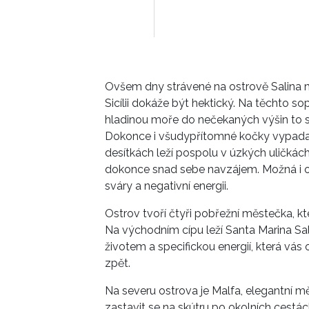
Ovšem dny strávené na ostrově Salina mě
Sicílii dokáže být hektický. Na těchto s
hladinou moře do nečekaných výšin to s
Dokonce i všudypřítomné kočky vypadaj
desítkách leží pospolu v úzkých uličkách
dokonce snad sebe navzájem. Možná i on
sváry a negativní energii.
Ostrov tvoří čtyři pobřežní městečka, kt
Na východním cípu leží Santa Marina Sali
životem a specifickou energií, která vás 
zpět.
Na severu ostrova je Malfa, elegantní mě
zastavit se na skútru po okolních cestá