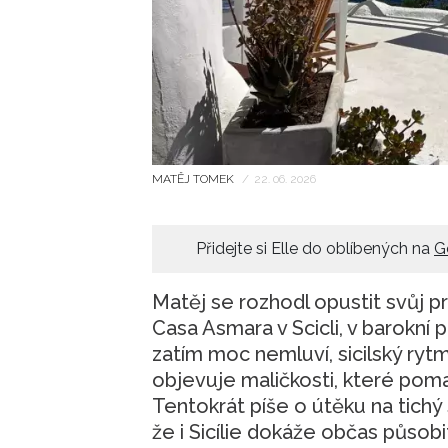
MATĚJ TOMEK
/
22. 06. 2026
Přidejte si Elle do oblíbených na
G
Matěj se rozhodl opustit svůj pra
Casa Asmara v Scicli, v barokní pe
zatím moc nemluví, sicilský ryt
objevuje maličkosti, které pomal
Tentokrát píše o útěku na tichý
že i Sicílie dokáže občas působi