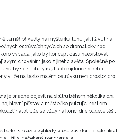
 téměř přivedly na myšlenku toho, jak i život na
opečných ostrůvcích tyčících se dramaticky nad
koro vypadá, jako by koncept času neexistoval.
í svým chováním jako z jiného světa. Společně po
, aniž by se nechaly rušit kolemjdoucími nebo
y ví, že na takto malém ostrůvku není prostor pro
erá je snadné objevit na skútru během několika dní.
na, hlavní přístav a městečko pulzující místním
okouzlí natolik, že se vždy na konci dne budete těšit
stečko s pláží a výhledy, které vás donutí několikrát
ch a užít si nečekaná panoramata.