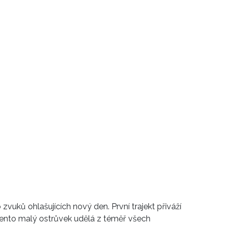
zvuků ohlašujících nový den. První trajekt přiváží
e tento malý ostrůvek udělá z téměř všech