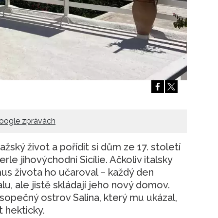
Přihlášením k newsletteru souhlasíte s
Obcho
společnosti BurdaMedia Extra s.r.o.
a potv
Zásadami ochrany soukromí
- BurdaMedia E
pracovat zejména k organizaci a vyhodnocení 
Chcete navíc dostávat i další zajímavé a exkluz
Pokud souhlasíte se zpracováním údajů k tom
soukromí BurdaMedia Extra s.r.o.
, zaškrtnět
oogle zprávách
žský život a pořídit si dům ze 17. století
rle jihovýchodní Sicílie. Ačkoliv italsky
mus života ho učaroval – každý den
u, ale jistě skládají jeho nový domov.
 sopečný ostrov Salina, který mu ukázal,
t hekticky.