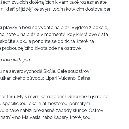
šech zvucích doléhajících k vám také rozeznáváte
, kteří přijíždějí ke svým lodím kotvícím doslova pár
i plavky a bosí se vydáte na pláž. Vyjdete z pokoje,
o hotelu na pláž a v momentě, kdy křišťálově čistá
kočíte šipku a ponoříte se do ticha, které na
probouzejícího života zde na ostrově.
in love with you.
 na severovýchodě Sicílie. Celé souostroví
ulkanického původu: Lipari, Vulcano, Salina,
 atmosféru. My s mým kamarádem Giacomem jsme se
ou specifickou lokální atmosférou, pomalým
ovů a také nabízí překrásné západy slunce. Ostrov
ístní víno Malvasia nebo kapary, které jsou