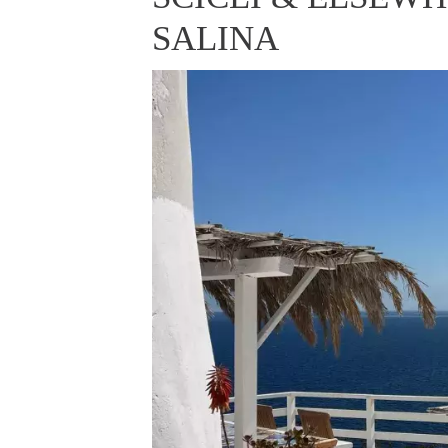
ELLE BEAUTY LOUNGE
L
SALINA
S
V
S
S
ELLE DECORATION
H
INFORMACE
REDAKCE