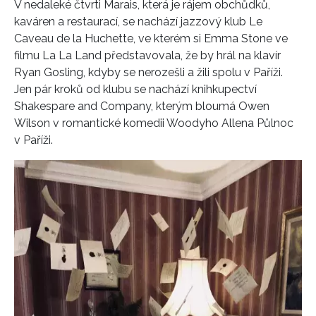
V nedaleké čtvrti Marais, která je rájem obchůdků,
kaváren a restaurací, se nachází jazzový klub Le
Caveau de la Huchette, ve kterém si Emma Stone ve
filmu La La Land představovala, že by hrál na klavír
Ryan Gosling, kdyby se nerozešli a žili spolu v Paříži.
Jen pár kroků od klubu se nachází knihkupectví
Shakespare and Company, kterým bloumá Owen
Wilson v romantické komedii Woodyho Allena Půlnoc
v Paříži.