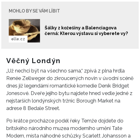
MOHLO BY SE VÁM LÍBIT
Šálky z kožešiny a Balenciagova
černá: Kterou výstavu si vyberete vy?
elle.cz
Věčný Londýn
„Už nechci být na všechno sama,“ zpívá z plna hrdla
Renée Zellweger do zkroucených novin v úvodní scéně
dnes již legendární romantické komedie Deník Bridget
Jonesové. Dveře jejího bytu najdete hned vedle jedné z
nejstarších londýnských tržnic Borough Market na
adrese 8 Bedale Street.
Po krátce procházce podél řeky Temže dojdete do
britského národního muzea moderního umění Tate
Modern, místa náhodné schůzky Scarlett Johansson a