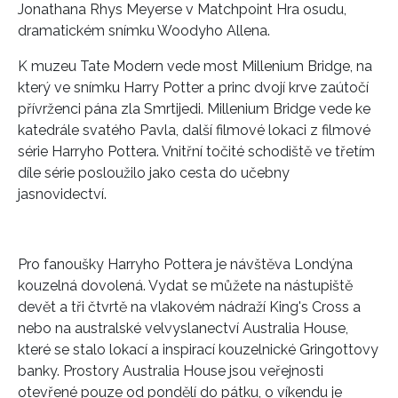
Jonathana Rhys Meyerse v Matchpoint Hra osudu,
dramatickém snímku Woodyho Allena.
K muzeu Tate Modern vede most Millenium Bridge, na
který ve snímku Harry Potter a princ dvojí krve zaútočí
přívrženci pána zla Smrtijedi. Millenium Bridge vede ke
katedrále svatého Pavla, další filmové lokaci z filmové
série Harryho Pottera. Vnitřní točité schodiště ve třetím
díle série posloužilo jako cesta do učebny
jasnovidectví.
Pro fanoušky Harryho Pottera je návštěva Londýna
kouzelná dovolená. Vydat se můžete na nástupiště
devět a tři čtvrtě na vlakovém nádraží King's Cross a
nebo na australské velvyslanectví Australia House,
které se stalo lokací a inspirací kouzelnické Gringottovy
INFORMACE
banky. Prostory Australia House jsou veřejnosti
otevřené pouze od pondělí do pátku, o víkendu je
REDAKCE