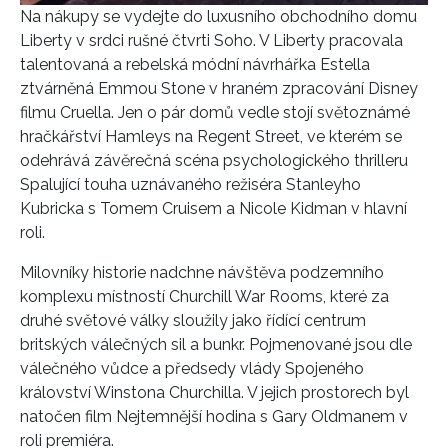
Na nákupy se vydejte do luxusního obchodního domu
Liberty v srdci rušné čtvrti Soho. V Liberty pracovala
talentovaná a rebelská módní návrhářka Estella
ztvárněná Emmou Stone v hraném zpracování Disney
filmu Cruella. Jen o pár domů vedle stojí světoznámé
hračkářství Hamleys na Regent Street, ve kterém se
odehrává závěrečná scéna psychologického thrilleru
Spalující touha uznávaného režiséra Stanleyho
Kubricka s Tomem Cruisem a Nicole Kidman v hlavní
roli.
Milovníky historie nadchne návštěva podzemního
komplexu místností Churchill War Rooms, které za
druhé světové války sloužily jako řídící centrum
britských válečných sil a bunkr. Pojmenované jsou dle
válečného vůdce a předsedy vlády Spojeného
království Winstona Churchilla. V jejich prostorech byl
natočen film Nejtemnější hodina s Gary Oldmanem v
roli premiéra.