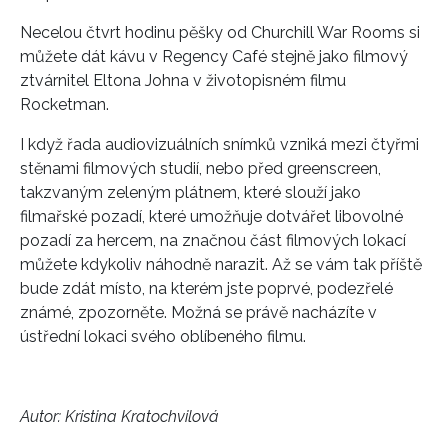
Necelou čtvrt hodinu pěšky od Churchill War Rooms si
můžete dát kávu v Regency Café stejně jako filmový
ztvárnitel Eltona Johna v životopisném filmu
Rocketman.
I když řada audiovizuálních snímků vzniká mezi čtyřmi
stěnami filmových studií, nebo před greenscreen,
takzvaným zeleným plátnem, které slouží jako
filmařské pozadí, které umožňuje dotvářet libovolné
pozadí za hercem, na značnou část filmových lokací
můžete kdykoliv náhodně narazit. Až se vám tak příště
bude zdát místo, na kterém jste poprvé, podezřelé
známé, zpozorněte. Možná se právě nacházíte v
ústřední lokaci svého oblíbeného filmu.
Autor: Kristina Kratochvilová