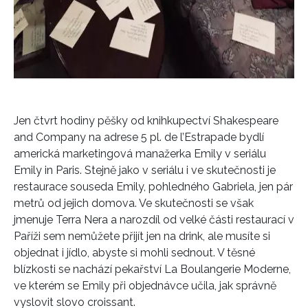
Jen čtvrt hodiny pěšky od knihkupectví Shakespeare
and Company na adrese ​​5 pl. de l’Estrapade bydlí
americká marketingová manažerka Emily v seriálu
Emily in Paris. Stejně jako v seriálu i ve skutečnosti je
restaurace souseda Emily, pohledného Gabriela, jen pár
metrů od jejich domova. Ve skutečnosti se však
jmenuje Terra Nera a narozdíl od velké části restaurací v
Paříži sem nemůžete přijít jen na drink, ale musíte si
objednat i jídlo, abyste si mohli sednout. V těsné
blízkosti se nachází pekařství La Boulangerie Moderne,
ve kterém se Emily při objednávce učila, jak správně
vyslovit slovo croissant.