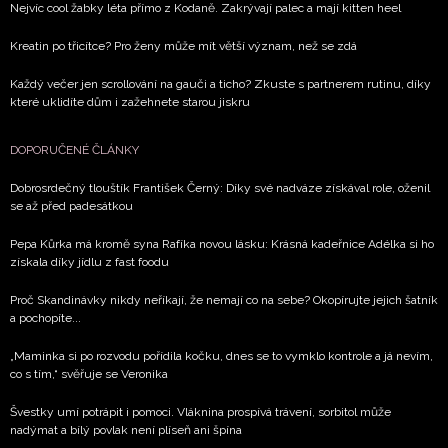
Nejvíc cool žabky léta přímo z Kodaně. Zakrývají palec a mají kitten heel
Kreatin po třicítce? Pro ženy může mít větší význam, než se zdá
Každý večer jen scrollování na gauči a ticho? Zkuste s partnerem rutinu, díky
které uklidíte dům i zažehnete starou jiskru
DOPORUČENÉ ČLÁNKY
Dobrosrdečný tlouštík František Černý: Díky své nadváze získával role, oženil
se až před padesátkou
Pepa Kůrka má kromě syna Rafíka novou lásku: Krásná kadeřnice Adélka si ho
získala díky jídlu z fast foodu
Proč Skandinávky nikdy neříkají, že nemají co na sebe? Okopírujte jejich šatník
a pochopíte...
„Maminka si po rozvodu pořídila kočku, dnes se to vymklo kontrole a já nevím,
co s tím,“ svěřuje se Veronika
Švestky umí potrápit i pomoci. Vláknina prospívá trávení, sorbitol může
nadýmat a bílý povlak není plíseň ani špína