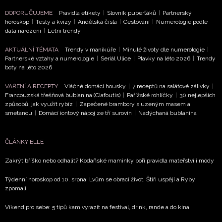
DOPORUČUJEME
Pravidla etikety
|
Slovník puberťáků
|
Partnerský
horoskop
|
Testy a kvízy
|
Andělská čísla
|
Cestování
|
Numerologie podle
data narození
|
Letní trendy
AKTUÁLNÍ TÉMATA
Trendy v manikúře
|
Minulé životy dle numerologie
|
Partnerské vztahy a numerologie
|
Seriál Ulice
|
Plavky na léto 2026
|
Trendy
boty na léto 2026
VAŘENÍ A RECEPTY
Vláčné domácí housky
|
7 receptů na salátové zálivky
|
Francouzská třešňová bublanina (Clafoutis)
|
Pařížské rohlíčky
|
30 nejlepších
způsobů, jak využít rybíz
|
Zapečené brambory s uzeným masem a
smetanou
|
Domácí iontový nápoj ze tří surovin
|
Nadýchaná bublanina
ČLÁNKY ELLE
Zakrýt bříško nebo odhalit? Kodaňské maminky boří pravidla mateřství i módy
Týdenní horoskop od 10. srpna: Lvům se obrací život, Štíři uspějí a Ryby
zpomalí
Víkend pro sebe: 5 tipů kam vyrazit na festival, drink, rande a do kina