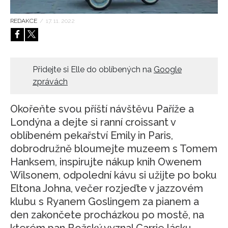
HOME
REDAKCE
/
17. 11. 2022
Přidejte si Elle do oblíbených na
Google
zprávách
Okořeňte svou příští návštěvu Paříže a
Londýna a dejte si ranní croissant v
oblíbeném pekařství Emily in Paris,
dobrodružně bloumejte muzeem s Tomem
Hanksem, inspirujte nákup knih Owenem
Wilsonem, odpolední kávu si užijte po boku
Eltona Johna, večer rozjeďte v jazzovém
klubu s Ryanem Goslingem za pianem a
den zakončete procházkou po mostě, na
kterém pan Božský vyznal Carrie lásku.