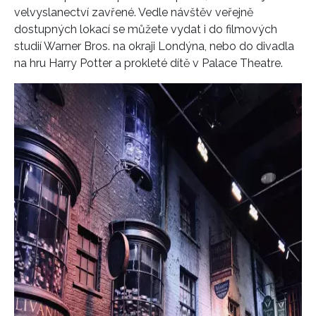
velvyslanectví zavřené. Vedle návštěv veřejně
dostupných lokací se můžete vydat i do filmových
studií Warner Bros. na okraji Londýna, nebo do divadla
na hru Harry Potter a prokleté dítě v Palace Theatre.