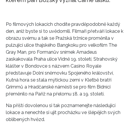
Po filmových lokacích chodíte pravděpodobně každý
den, aniž byste si to uvědomili. Filmaři přetváří lokace k
obrazu svému a tak se Pražská tržnice proměnila v
pulzující ulice thajského Bangkoku pro velkofilm The
Gray Man, pro Formanův snímek Amadeus
zaskakovala Praha ulice Vídně 19. století, Strahovský
klášter v Bondovce s názvem Casino Royale
představuje Dolní sněmovku Spojeného království,
Kutná hora se stala mýtickou zemí v Kletbě bratří
Grimmů a Hradčanské náměstí se pro film Bídníci
přeměnilo na Paříž na přelomu 18. a 19. století.
Na příští dovolenou si tak poznamenejte následující
lokace a nenechte si ujít procházku ve šlépějích svých
oblíbených hvězd.