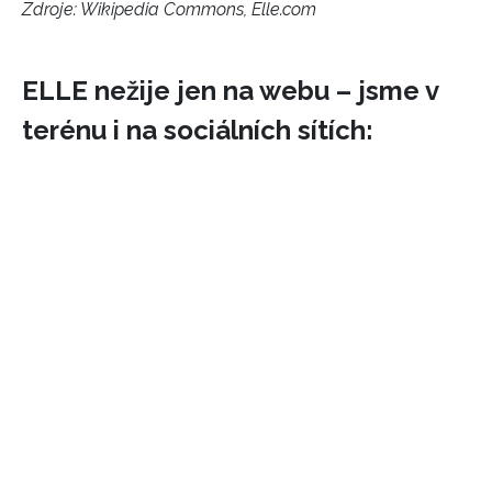
Zdroje: Wikipedia Commons, Elle.com
ELLE nežije jen na webu – jsme v
terénu i na sociálních sítích:
NEWSLETTER
ODESLAT
Přihlášením k newsletteru souhlasíte s
Obchodními
podmínkami společnosti BurdaMedia Extra s.r.o.
a
potvrzujete, že jste se seznámili se
Zásadami
ochrany soukromí
- BurdaMedia Extra s.r.o. bude s
Vašimi údaji pracovat zejména k organizaci a
vyhodnocení akce a zasílání novinek.