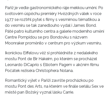
Paříž je vedle gastronomického ráje mekkou umění. Po
světovém úspěchu premiéry Hvězdných válek v roce
1977 se roztrhl pytel s filmy s vesmírnou tématikou a
do vesmíru se tak zanedlouho vydal i James Bond.
Páté patro kulturního centra a galerie moderního umění
Centre Pompidou se pro Bondovku s názvem
Moonraker proměnilo v centrum pro výzkum vesmíru.
Ikonickou Eiffelovu věž si prohlédněte z nedalekého
mostu Pont de Bir Hakeim, po kterém se procházel
Leonardo DiCaprio s Elliotem Pagem v akčním filmu
Počátek režiséra Christophera Nolana.
Romantický výlet v Paříži završte procházkou po
mostu Pont des Arts, na kterém ve finále seriálu Sex ve
městě pan Božský vyznal lásku Carrie.