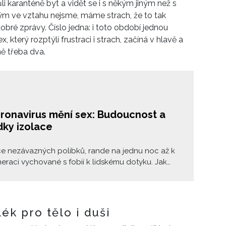
 karanténě byt a vidět se i s někým jiným než s
ým ve vztahu nejsme, máme strach, že to tak
ré zprávy. Číslo jedna: i toto období jednou
, který rozptýlí frustraci i strach, začíná v hlavě a
ě třeba dva.
oronavirus mění sex: Budoucnost a
dky izolace
e nezávazných polibků, rande na jednu noc až k
eraci vychované s fobií k lidskému dotyku. Jak
 lidského a přirozeného, jako je sex, promění
irová pandemie?
ék pro tělo i duši