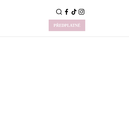
PŘEDPLATNÉ
VÍCE
Y
CELEBRITY
Novinky
Styl slavných
Rozhovory
ie