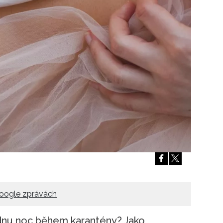
Přihlášením k newsletteru souhlasíte s
Obcho
společnosti BurdaMedia Extra s.r.o.
a potv
Zásadami ochrany soukromí
- BurdaMedia E
pracovat zejména k organizaci a vyhodnocení 
Chcete navíc dostávat i další zajímavé a exkluz
Pokud souhlasíte se zpracováním údajů k tom
soukromí BurdaMedia Extra s.r.o.
, zaškrtnět
oogle zprávách
dnu noc během karantény? Jako