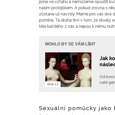
jsme ve vztahu a nemůžeme opustit kvůli
naším protějškem. A pokud zrovna s nik
zůstane už navždy. Máme pro vás dvě dob
pomine. Ta druhá tkví v tom, že skvělý sex
těle každého z nás a nejsou k němu nutn
MOHLO BY SE VÁM LÍBIT
Jak k
násle
Od konc
celé gen
elle.cz
něco tak
koronav
Sexuální pomůcky jako l