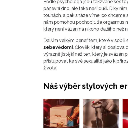
Podle psychologů jsou takzvané sex toys
pánevní dno, ale také naší duši. Díky 
touhách, a pak snáze víme, co chceme 
nám pomohou pochopit, že orgasmus není
který není vázán na nikoho dalšího než 
Dalším velkým benefitem, které v sobě er
sebevědomí
. Člověk, který si doslova
výrazně jistější než ten, který je svázán 
přistupovat ke své sexualitě jako k přir
života.
Náš výběr stylových er