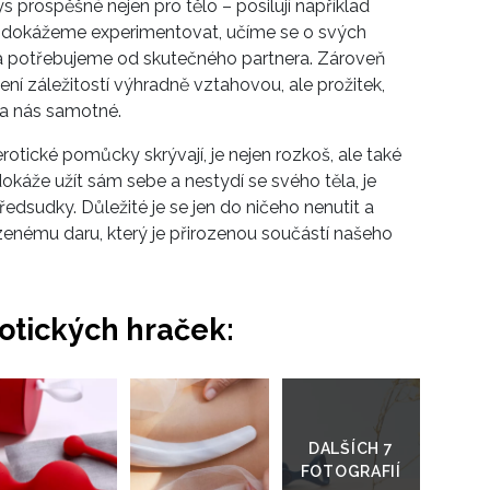
 prospěšné nejen pro tělo – posilují například
nim dokážeme experimentovat, učíme se o svých
a potřebujeme od skutečného partnera. Zároveň
 záležitostí výhradně vztahovou, ale prožitek,
na nás samotné.
otické pomůcky skrývají, je nejen rozkoš, ale také
 dokáže užít sám sebe a nestydí se svého těla, je
předsudky. Důležité je se jen do ničeho nenutit a
ozenému daru, který je přirozenou součástí našeho
otických hraček:
Přejít
do
galerie