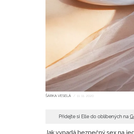
ŠÁRKA VESELÁ
/
11. 11. 2020
Přidejte si Elle do oblíbených na
G
Jak vypadá bezpečný sex na je