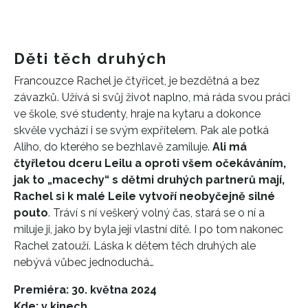
Děti těch druhých
Francouzce Rachel je čtyřicet, je bezdětná a bez
závazků. Užívá si svůj život naplno, má ráda svou práci
ve škole, své studenty, hraje na kytaru a dokonce
skvěle vychází i se svým expřítelem. Pak ale potká
Aliho, do kterého se bezhlavě zamiluje.
Ali má
čtyřletou dceru Leilu a oproti všem očekáváním,
jak to „macechy“ s dětmi druhých partnerů mají,
Rachel si k malé Leile vytvoří neobyčejně silné
pouto
. Tráví s ní veškerý volný čas, stará se o ní a
miluje ji, jako by byla její vlastní dítě. I po tom nakonec
Rachel zatouží. Láska k dětem těch druhých ale
nebývá vůbec jednoduchá…
Premiéra: 30. května 2024
Kde: v kinech