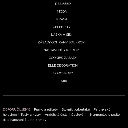
RSS FEED
MÓDA
KRÁSA
CELEBRITY
LÁSKA A SEX
ZÁSADY OCHRANY SOUKROMÍ
NASTAVENÍ SOUKROMÍ
COOKIES ZÁSADY
ELLE DECORATION
HOROSKOPY
MIX
DOPORUČUJEME
Pravidla etikety
|
Slovník puberťáků
|
Partnerský
horoskop
|
Testy a kvízy
|
Andělská čísla
|
Cestování
|
Numerologie podle
data narození
|
Letní trendy