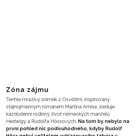
Zóna zájmu
Tenhle mrazivý snímek z Osvětimi, inspirovaný
stejnojmenným románem Martina Amise, sleduje
každodenní rodinný život německých manželů
Hedwigy a Rudolfa Hössových.
Na tom by nebylo na
první pohled nic podivuhodného, kdyby Rudolf
Höss nebyl velitelem vyhlazovacího tábora v