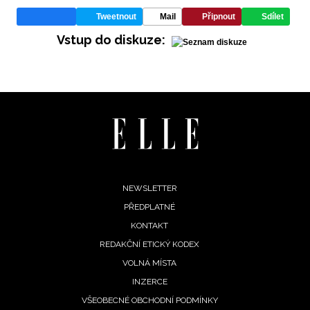
vyhodnocení akce a zasílání novinek.
Tweetnout
Mail
Připnout
Sdílet
Chcete navíc dostávat i další zajímavé a exkluzivní
Vstup do diskuze:
informace od našich partnerů? Pokud souhlasíte se
zpracováním údajů k tomuto účelu podle
Zásad ochrany
soukromí BurdaMedia Extra s.r.o.
, zaškrtněte toto pole.
Footer
NEWSLETTER
PŘEDPLATNÉ
menu
KONTAKT
REDAKČNÍ ETICKÝ KODEX
VOLNÁ MÍSTA
INZERCE
VŠEOBECNÉ OBCHODNÍ PODMÍNKY