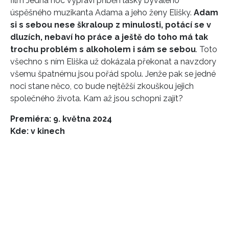
film Jedna noc vypráví příběh lásky bývalého
úspěšného muzikanta Adama a jeho ženy Elišky.
Adam
si s sebou nese škraloup z minulosti, potácí se v
dluzích, nebaví ho práce a ještě do toho má tak
trochu problém s alkoholem i sám se sebou
. Toto
všechno s ním Eliška už dokázala překonat a navzdory
všemu špatnému jsou pořád spolu. Jenže pak se jedné
noci stane něco, co bude nejtěžší zkouškou jejich
společného života. Kam až jsou schopni zajít?
Premiéra: 9. května 2024
Kde: v kinech