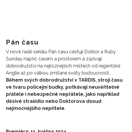
INFORMACE
Pán času
REDAKCE
V nové řadě seriálu Pán času cestují Doktor a Ruby
Sunday napříč časem a prostorem a zažívají
dobrodružství na nejrůznějších místech od regentské
Anglie až po válkou zmítané světy budoucnosti.
Během svých dobrodružství v TARDIS, stroji času
ve tvaru policejní budky, potkávají neuvěřitelné
přátele i nebezpečné nepřátele, jako například
děsivé strašidlo nebo Doktorova dosud
nejmocnějšího nepřítele
.
Premiéra: 11. května 2024