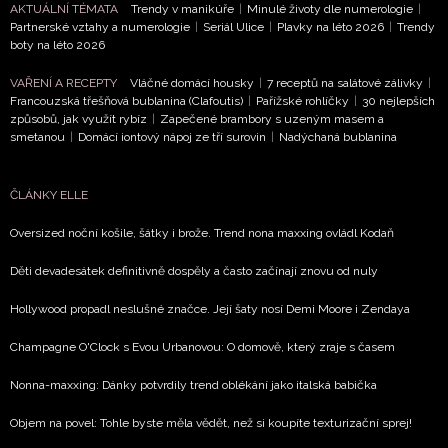
AKTUÁLNÍ TÉMATA
Trendy v manikúře
|
Minulé životy dle numerologie
|
Partnerské vztahy a numerologie
|
Seriál Ulice
|
Plavky na léto 2026
|
Trendy
boty na léto 2026
VAŘENÍ A RECEPTY
Vláčné domácí housky
|
7 receptů na salátové zálivky
|
Francouzská třešňová bublanina (Clafoutis)
|
Pařížské rohlíčky
|
30 nejlepších
způsobů, jak využít rybíz
|
Zapečené brambory s uzeným masem a
smetanou
|
Domácí iontový nápoj ze tří surovin
|
Nadýchaná bublanina
ČLÁNKY ELLE
Oversized noční košile, šátky i brože. Trend nona maxxing ovládl Kodaň
Děti devadesátek definitivně dospěly a často začínají znovu od nuly
Hollywood propadl neslušné značce. Její šaty nosí Demi Moore i Zendaya
Champagne O'Clock s Evou Urbanovou: O domově, který zraje s časem
Nonna-maxxing: Dánky potvrdily trend oblékání jako italská babička
Objem na povel: Tohle byste měla vědět, než si koupíte texturizační sprej!