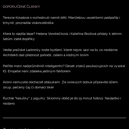
DOPORUČENÉ ČLÁNKY
Terezie Kovalová o rozhodnutí nemít děti: Manželovu vasektomii podpořila i
tchyně, prozradila violoncellistka
Která to sladila lépe? Helena Vondráčková i Kateřina Brožová přidaly k letním
šatům zlaté doplňky
Vedle pražské Ladronky roste bydlení, které nejvíc sází na to, co nestárne.
Architekti dali přednost pohodlí, zeleni a klidným liniím
Patříte mezi nadprůměrně inteligentní? Deset znaků poukazujících na vysoké
IQ. Empatie není zdaleka jediným faktorem
Arónii nemusíte obcházet obloukem. Ze svíravých bobulí připravíte džem,
sirup, pečený čaj či domácí likér
Rychlé "halušky" z jogurtu: Skromný oběd je do 15 minut hotový. Nasladko i
naslano