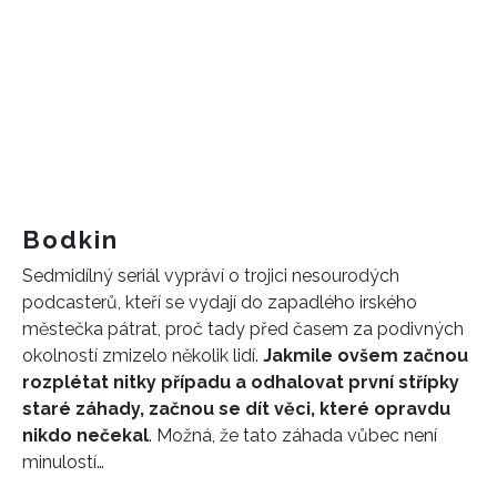
Bodkin
Sedmidílný seriál vypráví o trojici nesourodých
podcasterů, kteří se vydají do zapadlého irského
městečka pátrat, proč tady před časem za podivných
okolností zmizelo několik lidí.
Jakmile ovšem začnou
rozplétat nitky případu a odhalovat první střípky
staré záhady, začnou se dít věci, které opravdu
nikdo nečekal
. Možná, že tato záhada vůbec není
minulostí…