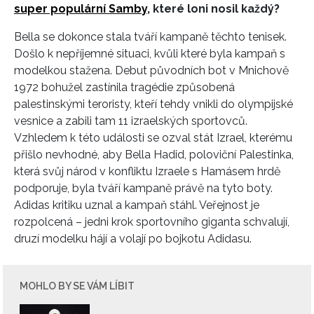
super populární Samby
, které loni nosil každý?
Bella se dokonce stala tváří kampaně těchto tenisek.
Došlo k nepříjemné situaci, kvůli které byla kampaň s
modelkou stažena. Debut původních bot v Mnichově
1972 bohužel zastínila tragédie způsobená
palestinskými teroristy, kteří tehdy vnikli do olympijské
vesnice a zabili tam 11 izraelských sportovců.
Vzhledem k této události se ozval stát Izrael, kterému
přišlo nevhodné, aby Bella Hadid, poloviční Palestinka,
která svůj národ v konfliktu Izraele s Hamásem hrdě
podporuje, byla tváří kampaně právě na tyto boty.
Adidas kritiku uznal a kampaň stáhl. Veřejnost je
rozpolcená – jedni krok sportovního giganta schvalují,
druzí modelku hájí a volají po bojkotu Adidasu.
MOHLO BY SE VÁM LÍBIT