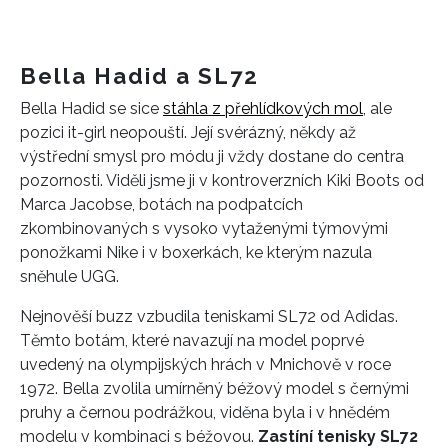
Bella Hadid a SL72
Bella Hadid se sice
stáhla z přehlídkových mol
, ale
pozici it-girl neopouští. Její svérázný, někdy až
výstřední smysl pro módu ji vždy dostane do centra
pozornosti. Viděli jsme ji v kontroverzních Kiki Boots od
Marca Jacobse, botách na podpatcích
zkombinovaných s vysoko vytaženými týmovými
ponožkami Nike i v boxerkách, ke kterým nazula
sněhule UGG.
Nejnověší buzz vzbudila teniskami SL72 od Adidas.
Těmto botám, které navazují na model poprvé
uvedený na olympijských hrách v Mnichově v roce
1972. Bella zvolila umírněný béžový model s černými
pruhy a černou podrážkou, viděna byla i v hnědém
modelu v kombinaci s béžovou.
Zastíní tenisky SL72