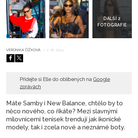
Přejít
do
HOME
galerie
VERONIKA ČÍŽKOVÁ
/
2. 08. 2024
Přidejte si Elle do oblíbených na
Google
zprávách
Máte Samby i New Balance, chtělo by to
něco nového, co říkáte? Mezi slavnými
milovnicemi tenisek trendují jak ikonické
modely, tak i zcela nové a neznámé boty.