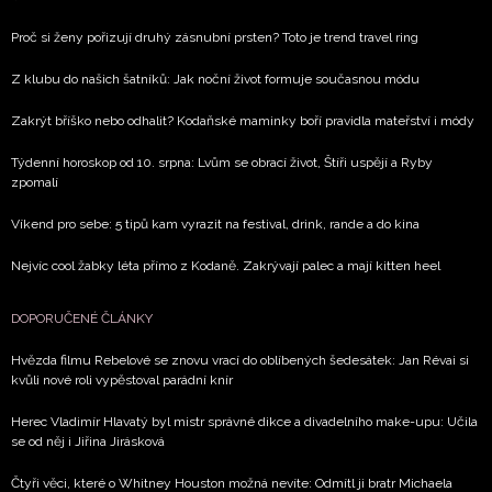
Proč si ženy pořizují druhý zásnubní prsten? Toto je trend travel ring
Z klubu do našich šatníků: Jak noční život formuje současnou módu
Zakrýt bříško nebo odhalit? Kodaňské maminky boří pravidla mateřství i módy
Týdenní horoskop od 10. srpna: Lvům se obrací život, Štíři uspějí a Ryby
zpomalí
Víkend pro sebe: 5 tipů kam vyrazit na festival, drink, rande a do kina
Nejvíc cool žabky léta přímo z Kodaně. Zakrývají palec a mají kitten heel
DOPORUČENÉ ČLÁNKY
Hvězda filmu Rebelové se znovu vrací do oblíbených šedesátek: Jan Révai si
kvůli nové roli vypěstoval parádní knír
Herec Vladimír Hlavatý byl mistr správné dikce a divadelního make-upu: Učila
se od něj i Jiřina Jirásková
Čtyři věci, které o Whitney Houston možná nevíte: Odmítl ji bratr Michaela