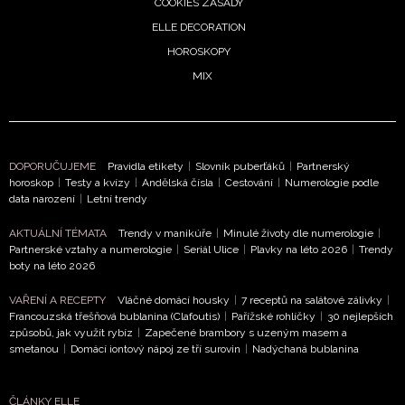
COOKIES ZÁSADY
Chcete navíc dostávat i další zajímavé a exkluzivní
ELLE DECORATION
informace od našich partnerů? Pokud souhlasíte se
HOROSKOPY
zpracováním údajů k tomuto účelu podle
Zásad ochrany
MIX
soukromí BurdaMedia Extra s.r.o.
, zaškrtněte toto pole.
DOPORUČUJEME
Pravidla etikety
|
Slovník puberťáků
|
Partnerský
horoskop
|
Testy a kvízy
|
Andělská čísla
|
Cestování
|
Numerologie podle
data narození
|
Letní trendy
AKTUÁLNÍ TÉMATA
Trendy v manikúře
|
Minulé životy dle numerologie
|
Partnerské vztahy a numerologie
|
Seriál Ulice
|
Plavky na léto 2026
|
Trendy
boty na léto 2026
VAŘENÍ A RECEPTY
Vláčné domácí housky
|
7 receptů na salátové zálivky
|
Francouzská třešňová bublanina (Clafoutis)
|
Pařížské rohlíčky
|
30 nejlepších
způsobů, jak využít rybíz
|
Zapečené brambory s uzeným masem a
smetanou
|
Domácí iontový nápoj ze tří surovin
|
Nadýchaná bublanina
ČLÁNKY ELLE