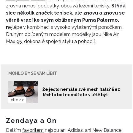
zrovna nenosí podpatky, obouvá ležérní tenisky.
Střídá
sice několik značek tenisek, ale znovu a znovu se
věrně vrací ke svým oblíbeným Puma Palermo,
n
ejlépe v kombinaci s vysoko vytaženými ponožkami.
Druhým oblíbeným modelem modelky jsou Nike Air
Max 95, dokonalé spojení stylu a pohodlí.
MOHLO BY SE VÁM LÍBIT
Že ještě nemáte své mesh flats? Bez
těchto bot nemůžete v létě být
elle.cz
Zendaya a On
Dalším
f
avoritem
nejsou ani Adidas, ani New Balance,