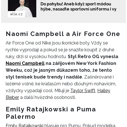
Do pohybu! Aneb když sport módou
hýbe, nasaďte sportovní uniformu i vy
elle.cz
Naomi Campbell a Air Force One
Air Force One od Nike jsou ikonické boty. Vždy se
rychle vyprodají a pokud se je snažíte koupit z druhé
ruky, drží si vysokou hodnotu.
Styl Retro OG vynesla
Naomi Campbell
na zářijovém New York Fashion
Weeku, což je jasným důkazem toho, že tento
styl tenisek bude trendy i nadále
. Zašněrované i
ležérně volné, ke kraťasům nebo dlouhým nohavicím,
vždycky vypadají cool. Milují je
Taylor Swift
,
Hailey
Bieber
a další hvězdné osobnosti.
Emily Ratajkowski a Puma
Palermo
Emily Ratajkowski
hlasuje pro Pumu. Pokud modelka