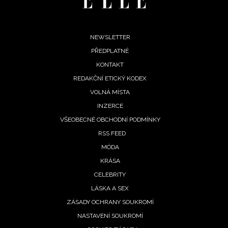
Footer
NEWSLETTER
PŘEDPLATNÉ
menu
KONTAKT
REDAKČNÍ ETICKÝ KODEX
VOLNÁ MÍSTA
INZERCE
NEWSLETTER
VŠEOBECNÉ OBCHODNÍ PODMÍNKY
ODESLAT
RSS FEED
MÓDA
Přihlášením k newsletteru souhlasíte s
Obchodními
KRÁSA
podmínkami společnosti BurdaMedia Extra s.r.o.
a
CELEBRITY
potvrzujete, že jste se seznámili se
Zásadami
LÁSKA A SEX
ochrany soukromí
- BurdaMedia Extra s.r.o. bude s
ZÁSADY OCHRANY SOUKROMÍ
Vašimi údaji pracovat zejména k organizaci a
NASTAVENÍ SOUKROMÍ
vyhodnocení akce a zasílání novinek.