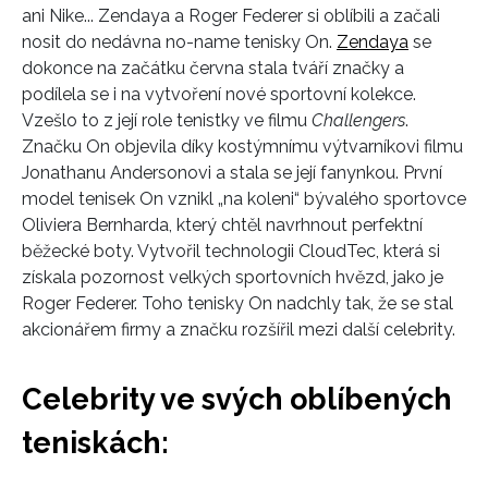
ani Nike... Zendaya a Roger Federer si oblíbili a začali
nosit do nedávna no-name tenisky On.
Zendaya
se
dokonce na začátku června stala tváří značky a
podílela se i na vytvoření nové sportovní kolekce.
Vzešlo to z její role tenistky ve filmu
Challengers
.
Značku On objevila díky kostýmnímu výtvarníkovi filmu
Jonathanu Andersonovi a stala se její fanynkou. První
model tenisek On vznikl „na koleni“ bývalého sportovce
Oliviera Bernharda, který chtěl navrhnout perfektní
běžecké boty. Vytvořil technologii CloudTec, která si
INFORMACE
získala pozornost velkých sportovních hvězd, jako je
Roger Federer. Toho tenisky On nadchly tak, že se stal
REDAKCE
akcionářem firmy a značku rozšířil mezi další celebrity.
Celebrity ve svých oblíbených
teniskách: