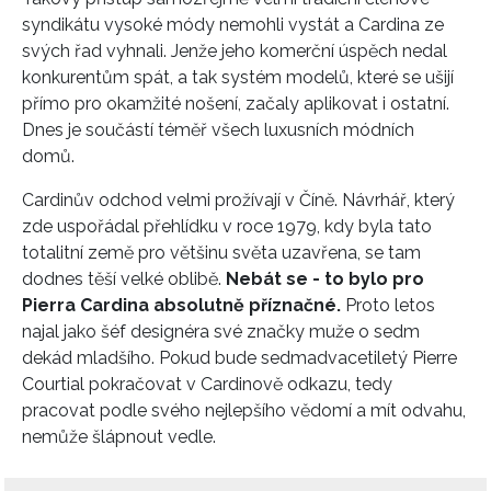
syndikátu vysoké módy nemohli vystát a Cardina ze
svých řad vyhnali. Jenže jeho komerční úspěch nedal
konkurentům spát, a tak systém modelů, které se ušijí
přímo pro okamžité nošení, začaly aplikovat i ostatní.
Dnes je součástí téměř všech luxusních módních
domů.
Cardinův odchod velmi prožívají v Číně. Návrhář, který
zde uspořádal přehlídku v roce 1979, kdy byla tato
totalitní země pro většinu světa uzavřena, se tam
dodnes těší velké oblibě.
Nebát se - to bylo pro
Pierra Cardina absolutně příznačné.
Proto letos
najal jako šéf designéra své značky muže o sedm
dekád mladšího. Pokud bude sedmadvacetiletý Pierre
Courtial pokračovat v Cardinově odkazu, tedy
pracovat podle svého nejlepšího vědomí a mít odvahu,
nemůže šlápnout vedle.