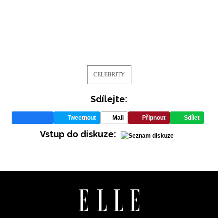
CELEBRITY
Sdílejte:
Tweetnout
Mail
Připnout
Sdílet
Vstup do diskuze:
NEWSLETTER
ODESLAT
Přihlášením k newsletteru souhlasíte s
Obchodními
podmínkami společnosti BurdaMedia Extra s.r.o.
a