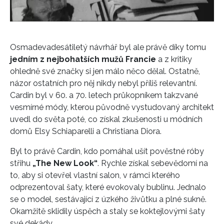
Osmadevadesátiletý návrhář byl ale právě díky tomu
jedním z nejbohatších mužů Francie
a z kritiky
ohledně své značky si jen málo něco dělal. Ostatně,
názor ostatních pro něj nikdy nebyl příliš relevantní.
Cardin byl v 60. a 70. letech průkopníkem takzvané
vesmírné módy, kterou původně vystudovaný architekt
uvedl do světa poté, co získal zkušenosti u módních
domů Elsy Schiaparelli a Christiana Diora.
Byl to právě Cardin, kdo pomáhal ušít pověstné róby
střihu
„The New Look“
. Rychle získal sebevědomí na
to, aby si otevřel vlastní salon, v rámci kterého
odprezentoval šaty, které evokovaly bublinu. Jednalo
se o model, sestávající z úzkého živůtku a plné sukně.
Okamžitě sklidily úspěch a staly se koktejlovými šaty
své dekády.