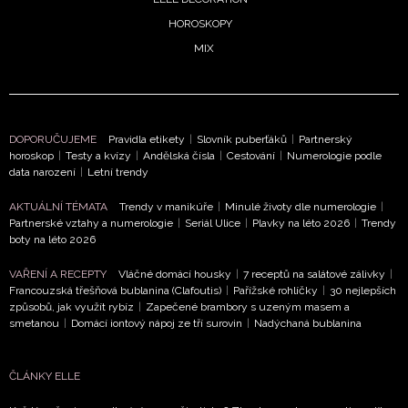
HOROSKOPY
MIX
DOPORUČUJEME
Pravidla etikety
|
Slovník puberťáků
|
Partnerský
horoskop
|
Testy a kvízy
|
Andělská čísla
|
Cestování
|
Numerologie podle
data narození
|
Letní trendy
AKTUÁLNÍ TÉMATA
Trendy v manikúře
|
Minulé životy dle numerologie
|
Partnerské vztahy a numerologie
|
Seriál Ulice
|
Plavky na léto 2026
|
Trendy
boty na léto 2026
VAŘENÍ A RECEPTY
Vláčné domácí housky
|
7 receptů na salátové zálivky
|
Francouzská třešňová bublanina (Clafoutis)
|
Pařížské rohlíčky
|
30 nejlepších
způsobů, jak využít rybíz
|
Zapečené brambory s uzeným masem a
smetanou
|
Domácí iontový nápoj ze tří surovin
|
Nadýchaná bublanina
ČLÁNKY ELLE