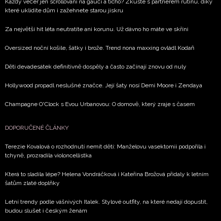
Každý večer jen scrollování na gauči a ticho? Zkuste s partnerem rutinu, díky
které uklidíte dům i zažehnete starou jiskru
Za největší hit léta neutratíte ani korunu. Už dávno ho máte ve skříni
Oversized noční košile, šátky i brože. Trend nona maxxing ovládl Kodaň
Děti devadesátek definitivně dospěly a často začínají znovu od nuly
Hollywood propadl neslušné značce. Její šaty nosí Demi Moore i Zendaya
Champagne O'Clock s Evou Urbanovou: O domově, který zraje s časem
DOPORUČENÉ ČLÁNKY
Terezie Kovalová o rozhodnutí nemít děti: Manželovu vasektomii podpořila i
tchyně, prozradila violoncellistka
Která to sladila lépe? Helena Vondráčková i Kateřina Brožová přidaly k letním
šatům zlaté doplňky
Letní trendy podle vášnivých Italek. Stylové outfity, na které nedají dopustit,
budou slušet i českým ženám