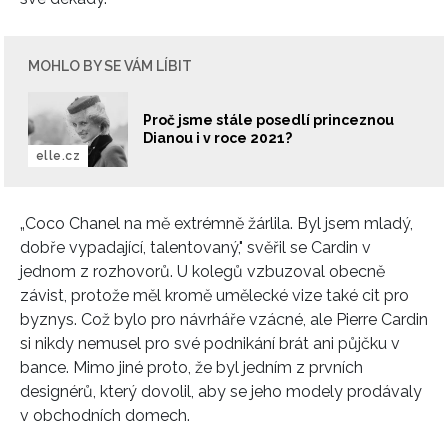
MOHLO BY SE VÁM LÍBIT
Proč jsme stále posedlí princeznou
Dianou i v roce 2021?
elle.cz
„Coco Chanel na mě extrémně žárlila. Byl jsem mladý,
dobře vypadající, talentovaný," svěřil se Cardin v
jednom z rozhovorů. U kolegů vzbuzoval obecně
závist, protože měl kromě umělecké vize také cit pro
byznys. Což bylo pro návrháře vzácné, ale Pierre Cardin
si nikdy nemusel pro své podnikání brát ani půjčku v
bance. Mimo jiné proto, že byl jedním z prvních
designérů, který dovolil, aby se jeho modely prodávaly
v obchodních domech.