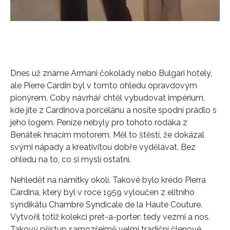
INFORMACE
REDAKCE
Dnes už známe Armani čokolády nebo Bulgari hotely,
ale Pierre Cardin byl v tomto ohledu opravdovým
pionýrem. Coby návrhář chtěl vybudovat impérium,
kde jíte z Cardinova porcelánu a nosíte spodní prádlo s
jeho logem. Peníze nebyly pro tohoto rodáka z
Benátek hnacím motorem. Měl to štěstí, že dokázal
svými nápady a kreativitou dobře vydělávat. Bez
ohledu na to, co si myslí ostatní.
Nehledět na námitky okolí. Takové bylo krédo Pierra
Cardina, který byl v roce 1959 vyloučen z elitního
syndikátu Chambre Syndicale de la Haute Couture.
Vytvořil totiž kolekci pret-a-porter: tedy vezmi a nos.
Takový přístup samozřejmě velmi tradiční členové