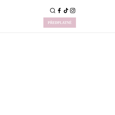
PŘEDPLATNÉ
VÍCE
Y
CELEBRITY
Novinky
Styl slavných
Rozhovory
ie