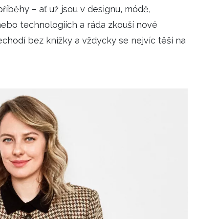
příběhy – ať už jsou v designu, módě,
Přihlášením k newsletteru souhlasíte s
Obcho
společnosti BurdaMedia Extra s.r.o.
a potv
 nebo technologiích a ráda zkouší nové
Zásadami ochrany soukromí
- BurdaMedia E
chodí bez knížky a vždycky se nejvíc těší na
pracovat zejména k organizaci a vyhodnocení 
Chcete navíc dostávat i další zajímavé a exkluz
Pokud souhlasíte se zpracováním údajů k tom
soukromí BurdaMedia Extra s.r.o.
, zaškrtnět