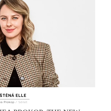
IŠTĚNÁ ELLE
ea Prokop
/
Sdílet