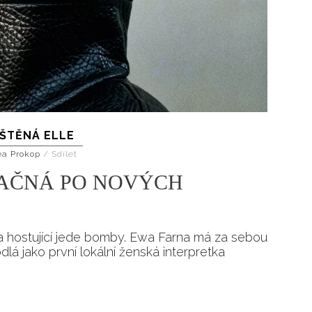
IŠTĚNÁ ELLE
ea Prokop
/
Sdílet
LAČNÁ PO NOVÝCH
ta hostující jede bomby. Ewa Farna má za sebou
lá jako první lokální ženská interpretka