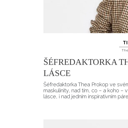
T
Th
ŠÉFREDAKTORKA TH
LÁSCE
Šéfredaktorka Thea Prokop ve svém
maskulinity, nad tím, co – a koho –
lásce, i nad jedním inspirativním pá