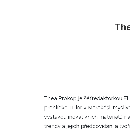
ELLE BEAUTY LOUNGE
L
S
The
V
S
S
ELLE DECORATION
H
INFORMACE
Thea Prokop je šéfredaktorkou EL
REDAKCE
přehlídkou Dior v Marakéši, mysl
výstavou inovativních materiálů na
trendy a jejich předpovídání a tv