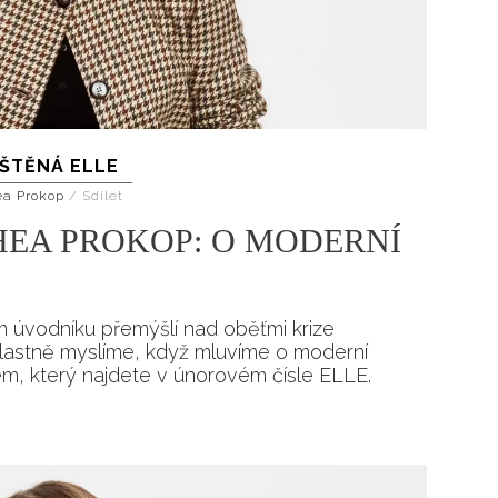
IŠTĚNÁ ELLE
ea Prokop
/
Sdílet
EA PROKOP: O MODERNÍ
 úvodníku přemýšlí nad oběťmi krize
 vlastně myslíme, když mluvíme o moderní
rem, který najdete v únorovém čísle ELLE.