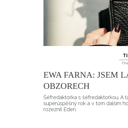
T
Th
EWA FARNA: JSEM 
OBZORECH
Šéfredaktorka s šéfredaktorkou. A 
superúspěšný rok a v tom dalším hod
rozeznít Eden.