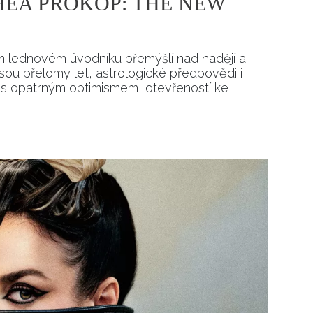
EA PROKOP: THE NEW
 lednovém úvodníku přemýšlí nad nadějí a
sou přelomy let, astrologické předpovědi i
– s opatrným optimismem, otevřeností ke