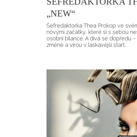
ŠÉFREDAKTORKA TH
„NEW“
Šéfredaktorka Thea Prokop ve svém
novými začátky, které si s sebou ne
osobní bilance. A dívá se dopředu 
změně a vírou v laskavější start.