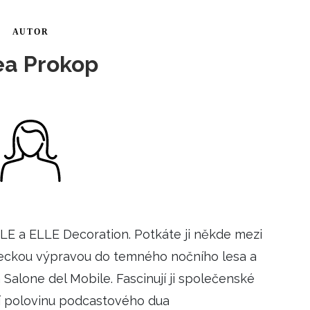
ÁSKA A SEX
ELLEPHORIA
ELLE STOR
AUTOR
ingles
a Prokop
y a on
ex
vatba
OME
LE a ELLE Decoration. Potkáte ji někde mezi
NEWSLETTER
iveckou výpravou do temného nočního lesa a
 Salone del Mobile. Fascinují ji společenské
oří polovinu podcastového dua