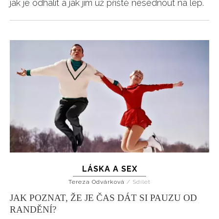
jak je odhalit a jak jim už příště nesednout na lep.
LÁSKA A SEX
Tereza Odvárková
/
Sdílet
JAK POZNAT, ŽE JE ČAS DÁT SI PAUZU OD
RANDĚNÍ?