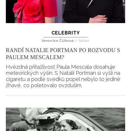
CELEBRITY
Veronika Čížková
/
Sdílet
RANDÍ NATALIE PORTMAN PO ROZVODU S
PAULEM MESCALEM?
Hvězdná přitažlivost Paula Mescala dosahuje
meteorických výšin. S Natalií Portman si vyšli na
cigaretu a podle svědků popel nebylo to jediné
žhavé, co poletovalo ovzduším.