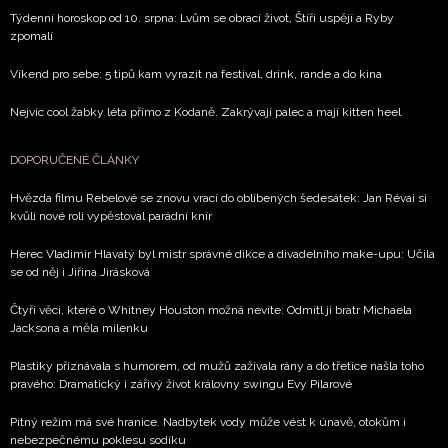
Týdenní horoskop od 10. srpna: Lvům se obrací život, Štíři uspějí a Ryby
zpomalí
Víkend pro sebe: 5 tipů kam vyrazit na festival, drink, rande a do kina
Nejvíc cool žabky léta přímo z Kodaně. Zakrývají palec a mají kitten heel
DOPORUČENÉ ČLÁNKY
Hvězda filmu Rebelové se znovu vrací do oblíbených šedesátek: Jan Révai si
kvůli nové roli vypěstoval parádní knír
Herec Vladimír Hlavatý byl mistr správné dikce a divadelního make-upu: Učila
se od něj i Jiřina Jirásková
Čtyři věci, které o Whitney Houston možná nevíte: Odmítl ji bratr Michaela
Jacksona a měla milenku
Plastiky přiznávala s humorem, od mužů zažívala rány a do třetice našla toho
pravého: Dramatický i zářivý život královny swingu Evy Pilarové
Pitný režim má své hranice. Nadbytek vody může vést k únavě, otokům i
nebezpečnému poklesu sodíku