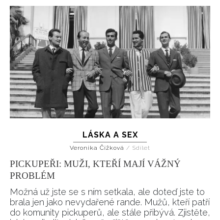
LÁSKA A SEX
Veronika Čížková
/
Sdílet
PICKUPEŘI: MUŽI, KTEŘÍ MAJÍ VÁŽNÝ
PROBLÉM
Možná už jste se s ním setkala, ale doteď jste to
INFORMACE
brala jen jako nevydařené rande. Mužů, kteří patří
do komunity pickuperů, ale stále přibývá. Zjistěte,
REDAKCE