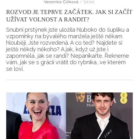
Veronika Čížková
/
Sdílet
ROZVOD JE TEPRVE ZAČÁTEK. JAK SI ZAČÍT
UŽÍVAT VOLNOST A RANDIT?
Snubní prstýnek jste uložila hluboko do šuplíku a
vzpomínky na bývalého manžela ještě někam
hlouběji. Jste rozvedená. A co teď? Najdete si
ještě někdy někoho? A jak, když už jste i
zapomněla, jak se randí? Nepanikařte. Řekneme
vám, jak se s grácií vrátit do rybníka, ve kterém
se loví.