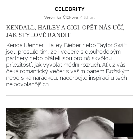
CELEBRITY
HOME
Veronika Čížková
/
Sdílet
KENDALL, HAILEY A GIGI: OPĚT NÁS UČÍ,
JAK STYLOVĚ RANDIT
Kendall Jenner, Hailey Bieber nebo Taylor Swift
jsou proslulé tím, že i večeře s dlouhodobými
partnery nebo přáteli jsou pro ně skvělou
příležitostí, jak vyvolat módní rozruch. Ať už vás
čeká romantický večer s vaším panem Božským
nebo s kamarádkou, načerpejte inspiraci u těch
nejpovolanějších.