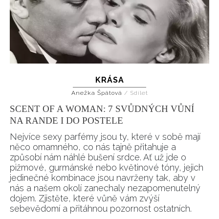
KRÁSA
Anežka Špátová
/
Sdílet
SCENT OF A WOMAN: 7 SVŮDNÝCH VŮNÍ
NA RANDE I DO POSTELE
Nejvíce sexy parfémy jsou ty, které v sobě mají
něco omamného, co nás tajně přitahuje a
způsobí nám náhlé bušení srdce. Ať už jde o
pižmové, gurmánské nebo květinové tóny, jejich
jedinečné kombinace jsou navrženy tak, aby v
nás a našem okolí zanechaly nezapomenutelný
dojem. Zjistěte, které vůně vám zvýší
sebevědomí a přitáhnou pozornost ostatních.