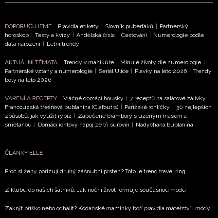
DOPORUČUJEME
Pravidla etikety
|
Slovník puberťáků
|
Partnerský
horoskop
|
Testy a kvízy
|
Andělská čísla
|
Cestování
|
Numerologie podle
data narození
|
Letní trendy
AKTUÁLNÍ TÉMATA
Trendy v manikúře
|
Minulé životy dle numerologie
|
Partnerské vztahy a numerologie
|
Seriál Ulice
|
Plavky na léto 2026
|
Trendy
boty na léto 2026
VAŘENÍ A RECEPTY
Vláčné domácí housky
|
7 receptů na salátové zálivky
|
Francouzská třešňová bublanina (Clafoutis)
|
Pařížské rohlíčky
|
30 nejlepších
způsobů, jak využít rybíz
|
Zapečené brambory s uzeným masem a
smetanou
|
Domácí iontový nápoj ze tří surovin
|
Nadýchaná bublanina
ČLÁNKY ELLE
Proč si ženy pořizují druhý zásnubní prsten? Toto je trend travel ring
Z klubu do našich šatníků: Jak noční život formuje současnou módu
Zakrýt bříško nebo odhalit? Kodaňské maminky boří pravidla mateřství i módy