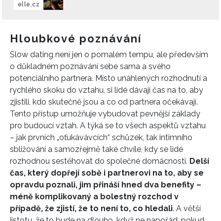
elle.cz
Hloubkové poznávání
Slow dating není jen o pomalém tempu, ale především
o důkladném poznávání sebe sama a svého
potenciálního partnera. Místo unáhlených rozhodnutí a
rychlého skoku do vztahu, si lidé dávají čas na to, aby
zjistili, kdo skutečně jsou a co od partnera očekávají.
Tento přístup umožňuje vybudovat pevnější základy
pro budoucí vztah. A týká se to všech aspektů vztahu
– jak prvních „oťukávávcích“ schůzek, tak intimního
sbližování a samozřejmě také chvíle, kdy se lidé
rozhodnou sestěhovat do společné domácnosti.
Delší
čas, který dopřejí sobě i partnerovi na to, aby se
opravdu poznali, jim přináší hned dva benefity –
méně komplikovaný a bolestný rozchod v
případě, že zjistí, že to není to, co hledali
. A větší
jistotu, že to bude na dlouho, když ne napořád, pokud