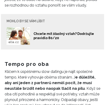
se rozhodnou do vztahu ponořit se vším všudy.
MOHLO BY SE VÁM LÍBIT
Chcete mít šťastný vztah? Dodržujte
pravidlo 80/20
elle.cz
Tempo pro oba
Klíčem k úspěšnému slow datingu je najít společné
tempo, které vyhovuje oběma stranám. J
e důležité,
aby ani jeden z partnerů neměl pocit, že musí
neustále brzdit nebo naopak tlačit na pilu
. Když se
oba cítí pohodlně a respektují své potřeby, vztah může
plynout přirozeně a harmonicky. Odpadají obavy, jestli