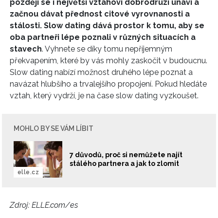
později se i největší vztahoví dobrodruzi unaví a
začnou dávat přednost citové vyrovnanosti a
stálosti. Slow dating dává prostor k tomu, aby se
oba partneři lépe poznali v různých situacích a
stavech
. Vyhnete se díky tomu nepříjemným
překvapením, které by vás mohly zaskočit v budoucnu.
Slow dating nabízí možnost druhého lépe poznat a
INFORMACE
navázat hlubšího a trvalejšího propojení. Pokud hledáte
REDAKCE
vztah, který vydrží, je na čase slow dating vyzkoušet.
MOHLO BY SE VÁM LÍBIT
7 důvodů, proč si nemůžete najít
stálého partnera a jak to zlomit
elle.cz
Zdroj: ELLE.com/es