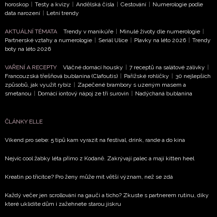
horoskop
|
Testy a kvízy
|
Andělská čísla
|
Cestování
|
Numerologie podle
data narození
|
Letní trendy
AKTUÁLNÍ TÉMATA
Trendy v manikúře
|
Minulé životy dle numerologie
|
Partnerské vztahy a numerologie
|
Seriál Ulice
|
Plavky na léto 2026
|
Trendy
boty na léto 2026
VAŘENÍ A RECEPTY
Vláčné domácí housky
|
7 receptů na salátové zálivky
|
Francouzská třešňová bublanina (Clafoutis)
|
Pařížské rohlíčky
|
30 nejlepších
způsobů, jak využít rybíz
|
Zapečené brambory s uzeným masem a
smetanou
|
Domácí iontový nápoj ze tří surovin
|
Nadýchaná bublanina
ČLÁNKY ELLE
Víkend pro sebe: 5 tipů kam vyrazit na festival, drink, rande a do kina
Nejvíc cool žabky léta přímo z Kodaně. Zakrývají palec a mají kitten heel
Kreatin po třicítce? Pro ženy může mít větší význam, než se zdá
Každý večer jen scrollování na gauči a ticho? Zkuste s partnerem rutinu, díky
které uklidíte dům i zažehnete starou jiskru