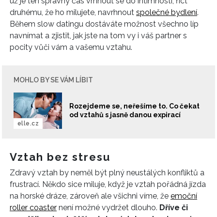
už je ten správný čas vrhnout se do intimností, říct
druhému, že ho milujete, navrhnout
společné bydlení
.
Během slow datingu dostáváte možnost všechno líp
navnímat a zjistit, jak jste na tom vy i váš partner s
pocity vůči vám a vašemu vztahu.
MOHLO BY SE VÁM LÍBIT
Rozejdeme se, neřešíme to. Co čekat
od vztahů s jasně danou expirací
elle.cz
Vztah bez stresu
Zdravý vztah by neměl být plný neustálých konfliktů a
frustrací. Někdo sice miluje, když je vztah pořádná jízda
na horské dráze, zároveň ale všichni víme, že
emoční
roller coaster
není možné vydržet dlouho.
Dříve či