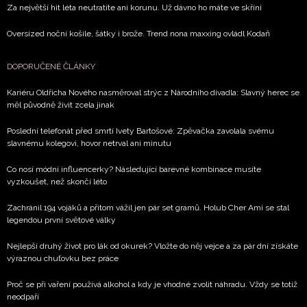
Za největší hit léta neutratíte ani korunu. Už dávno ho máte ve skříni
Oversized noční košile, šátky i brože. Trend nona maxxing ovládl Kodaň
DOPORUČENÉ ČLÁNKY
Kariéru Oldřicha Nového nasměroval strýc z Národního divadla: Slavný herec se
měl původně živit zcela jinak
Poslední telefonát před smrtí Ivety Bartošové: Zpěvačka zavolala svému
slavnému kolegovi, hovor netrval ani minutu
Co nosí módní influencerky? Následující barevné kombinace musíte
vyzkoušet, než skončí léto
Zachránil 194 vojáků a přitom vážil jen pár set gramů. Holub Cher Ami se stal
legendou první světové války
Nejlepší druhý život pro lák od okurek? Vložte do něj vejce a za pár dní získáte
výraznou chuťovku bez práce
Proč se při vaření používá alkohol a kdy je vhodné zvolit náhradu. Vždy se totiž
neodpaří