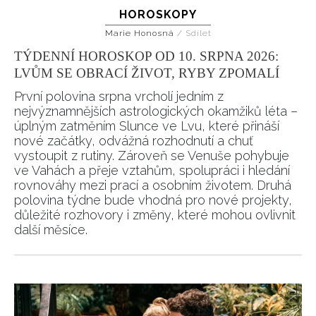
HOROSKOPY
Marie Honosná
/
Sdílet
TÝDENNÍ HOROSKOP OD 10. SRPNA 2026:
LVŮM SE OBRACÍ ŽIVOT, RYBY ZPOMALÍ
První polovina srpna vrcholí jedním z
nejvýznamnějších astrologických okamžiků léta –
úplným zatměním Slunce ve Lvu, které přináší
nové začátky, odvážná rozhodnutí a chuť
vystoupit z rutiny. Zároveň se Venuše pohybuje
ve Vahách a přeje vztahům, spolupráci i hledání
rovnováhy mezi prací a osobním životem. Druhá
polovina týdne bude vhodná pro nové projekty,
důležité rozhovory i změny, které mohou ovlivnit
další měsíce.