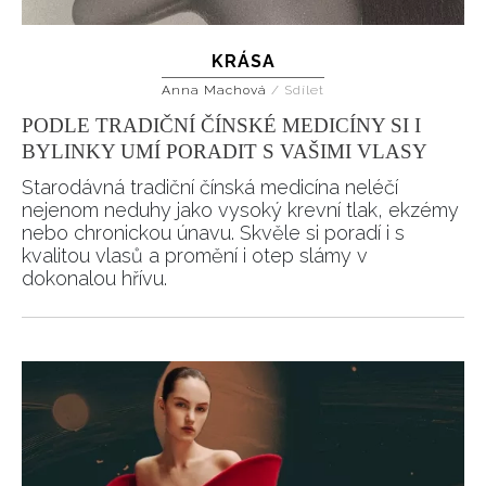
KRÁSA
Anna Machová
/
Sdílet
PODLE TRADIČNÍ ČÍNSKÉ MEDICÍNY SI I
BYLINKY UMÍ PORADIT S VAŠIMI VLASY
Starodávná tradiční čínská medicína neléčí
nejenom neduhy jako vysoký krevní tlak, ekzémy
nebo chronickou únavu. Skvěle si poradí i s
kvalitou vlasů a promění i otep slámy v
dokonalou hřívu.