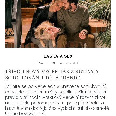
LÁSKA A SEX
Barbora Olexová
/
Sdílet
TŘÍHODINOVÝ VEČER: JAK Z RUTINY A
SCROLLOVÁNÍ UDĚLAT RANDE
Měníte se po večerech v unavené spolubydlící,
co vedle sebe jen mlčky scrollují? Zkuste virální
pravidlo tří hodin. Praktický večerní rozvrh zkrotí
nepořádek, připomene vám, proč jste spolu, a
hlavně vám dopřeje čas vydechnout si o samotě.
Úplně bez výčitek.