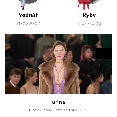
Vodnář
Ryby
21.01.-20.02.
21.02.-20.03.
MÓDA
Nicole Štěch
/
Eva Cao Thi
/
Sdílet