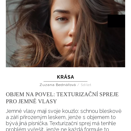
KRÁSA
Zuzana Bednářová
/
Sdílet
OBJEM NA POVEL: TEXTURIZAČNÍ SPREJE
PRO JEMNÉ VLASY
Jemné vlasy mají svoje kouzlo: schnou bleskově
a září přirozeným leskem, jenže s objemem to
bývá jiná písnička. Texturizační sprej má tenhle
problém vyřešit, jenže ne každá formule to