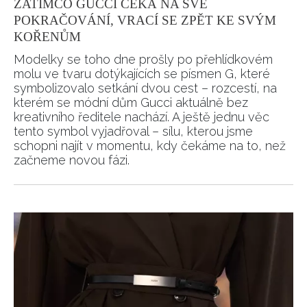
ZATÍMCO GUCCI ČEKÁ NA SVÉ
POKRAČOVÁNÍ, VRACÍ SE ZPĚT KE SVÝM
KOŘENŮM
Modelky se toho dne prošly po přehlídkovém
molu ve tvaru dotýkajících se písmen G, které
symbolizovalo setkání dvou cest – rozcestí, na
kterém se módní dům Gucci aktuálně bez
kreativního ředitele nachází. A ještě jednu věc
tento symbol vyjadřoval – sílu, kterou jsme
schopni najít v momentu, kdy čekáme na to, než
začneme novou fázi.
NEWSLETTER
ODESLAT