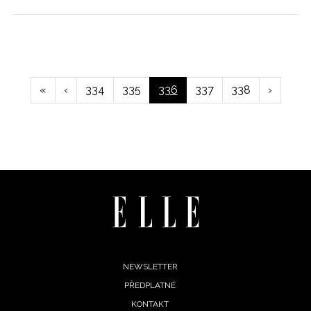
Pagination
First
«
Předchozí
‹
Page
334
Page
335
Aktuální
336
Page
337
Page
338
Následuj
›
page
stránka
stránka
stránka
Footer
NEWSLETTER
PŘEDPLATNÉ
menu
KONTAKT