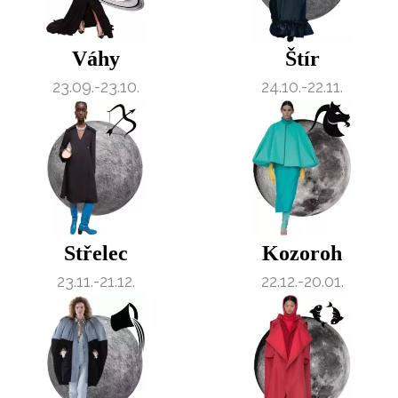
Váhy
Štír
23.09.-23.10.
24.10.-22.11.
Střelec
Kozoroh
23.11.-21.12.
22.12.-20.01.