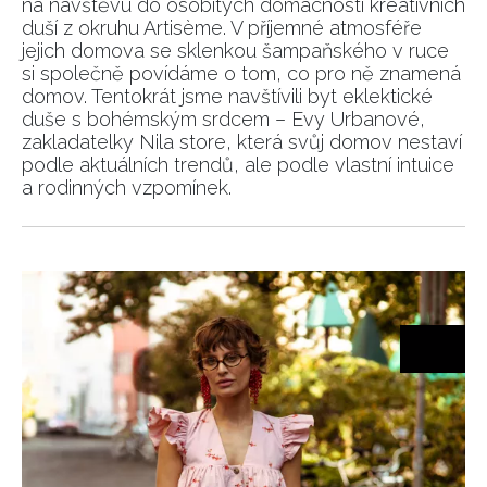
na návštěvu do osobitých domácností kreativních
duší z okruhu Artisème. V příjemné atmosféře
jejich domova se sklenkou šampaňského v ruce
si společně povídáme o tom, co pro ně znamená
domov. Tentokrát jsme navštívili byt eklektické
duše s bohémským srdcem – Evy Urbanové,
zakladatelky Nila store, která svůj domov nestaví
podle aktuálních trendů, ale podle vlastní intuice
a rodinných vzpomínek.