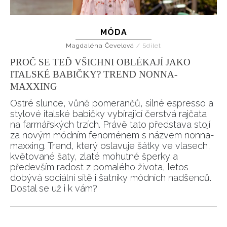
MÓDA
Magdaléna Čevelová
/
Sdílet
PROČ SE TEĎ VŠICHNI OBLÉKAJÍ JAKO
ITALSKÉ BABIČKY? TREND NONNA-
MAXXING
Ostré slunce, vůně pomerančů, silné espresso a
stylové italské babičky vybírající čerstvá rajčata
na farmářských trzích. Právě tato představa stojí
za novým módním fenoménem s názvem nonna-
maxxing. Trend, který oslavuje šátky ve vlasech,
květované šaty, zlaté mohutné šperky a
především radost z pomalého života, letos
dobývá sociální sítě i šatníky módních nadšenců.
Dostal se už i k vám?