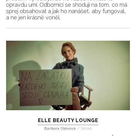
opravdu umí. Odborníci se shodují na tom, co má
sprej obsahovat a jak ho nanášet, aby fungoval,
INFORMACE
a ne jen krásně voněl.
REDAKCE
ELLE BEAUTY LOUNGE
Barbora Olexová
/
Sdílet