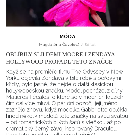
MÓDA
Magdaléna Čevelová
/
Sdílet
OBLÍBILY SI JI DEMI MOORE I ZENDAYA.
HOLLYWOOD PROPADL TÉTO ZNAČCE
Když se na premiéře filmu The Odyssey v New
Yorku objevila Zendaya v bílé róbě s péřovými
křídly, bylo jasné, že nejde o další klasickou
hollywoodskou značku. Model pocházel z dílny
Matières Fécales, o které se v módních kruzích
čím dál více mluví. O pár dní později její jméno
zaznělo znovu, když modelka Gabbriette oblékla
hned několik modelů této značky na svou svatbu
– od romantických bílých šatů s vlečkou až po
dramatický černý závoj inspirovaný Draculou.
Proč tuto značku Hollywood miluje?