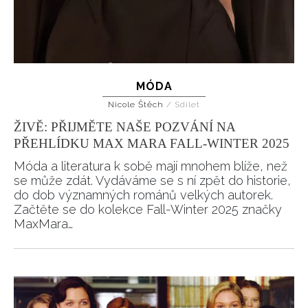
Přihlášením k newsletteru souhlasíte s
Obchodními
podmínkami společnosti BurdaMedia Extra s.r.o.
a
potvrzujete, že jste se seznámili se
Zásadami
ochrany soukromí
- BurdaMedia Extra s.r.o. bude s
Vašimi údaji pracovat zejména k organizaci a
MÓDA
vyhodnocení akce a zasílání novinek.
Nicole Štěch
/
Sdílet
ŽIVĚ: PŘIJMĚTE NAŠE POZVÁNÍ NA
Chcete navíc dostávat i další zajímavé a exkluzivní
informace od našich partnerů? Pokud souhlasíte se
PŘEHLÍDKU MAX MARA FALL-WINTER 2025
zpracováním údajů k tomuto účelu podle
Zásad ochrany
Móda a literatura k sobě mají mnohem blíže, než
soukromí BurdaMedia Extra s.r.o.
, zaškrtněte toto pole.
se může zdát. Vydáváme se s ní zpět do historie,
do dob významných románů velkých autorek.
Začtěte se do kolekce Fall-Winter 2025 značky
MaxMara…