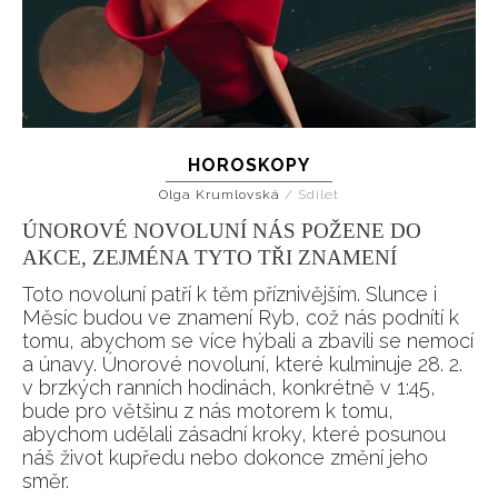
HOROSKOPY
Olga Krumlovská
/
Sdílet
ÚNOROVÉ NOVOLUNÍ NÁS POŽENE DO
AKCE, ZEJMÉNA TYTO TŘI ZNAMENÍ
Toto novoluní patří k těm příznivějším. Slunce i
Měsíc budou ve znamení Ryb, což nás podnítí k
tomu, abychom se více hýbali a zbavili se nemocí
a únavy. Únorové novoluní, které kulminuje 28. 2.
v brzkých ranních hodinách, konkrétně v 1:45,
bude pro většinu z nás motorem k tomu,
abychom udělali zásadní kroky, které posunou
náš život kupředu nebo dokonce změní jeho
směr.