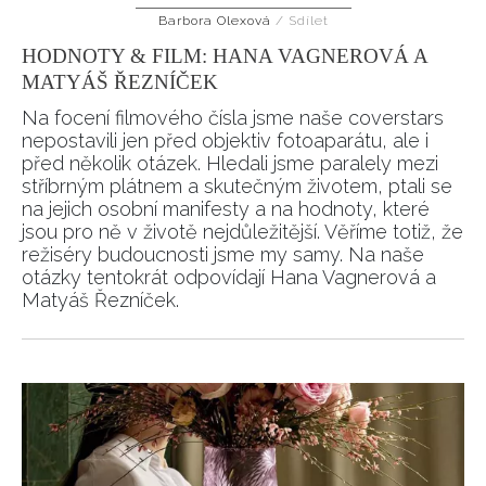
Barbora Olexová
/
Sdílet
HODNOTY & FILM: HANA VAGNEROVÁ A
MATYÁŠ ŘEZNÍČEK
Na focení filmového čísla jsme naše coverstars
nepostavili jen před objektiv fotoaparátu, ale i
před několik otázek. Hledali jsme paralely mezi
stříbrným plátnem a skutečným životem, ptali se
na jejich osobní manifesty a na hodnoty, které
jsou pro ně v životě nejdůležitější. Věříme totiž, že
režiséry budoucnosti jsme my samy. Na naše
otázky tentokrát odpovídají Hana Vagnerová a
Matyáš Řezníček.