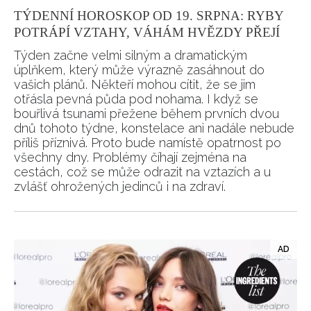
TÝDENNÍ HOROSKOP OD 19. SRPNA: RYBY
POTRÁPÍ VZTAHY, VÁHÁM HVĚZDY PŘEJÍ
Týden začne velmi silným a dramatickým
úplňkem, který může výrazně zasáhnout do
vašich plánů. Někteří mohou cítit, že se jim
otřásla pevná půda pod nohama. I když se
bouřlivá tsunami přežene během prvních dvou
dnů tohoto týdne, konstelace ani nadále nebude
příliš příznivá. Proto bude namístě opatrnost po
všechny dny. Problémy číhají zejména na
cestách, což se může odrazit na vztazích a u
zvlášť ohrožených jedinců i na zdraví.
NEWSLETTER
ODESLAT