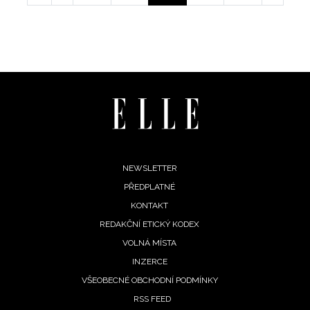
page
stránka
stránka
stránka
Footer
NEWSLETTER
PŘEDPLATNÉ
menu
KONTAKT
REDAKČNÍ ETICKÝ KODEX
VOLNÁ MÍSTA
INZERCE
VŠEOBECNÉ OBCHODNÍ PODMÍNKY
RSS FEED