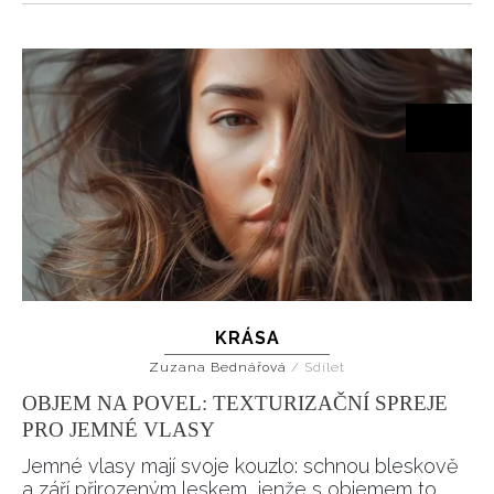
KRÁSA
Zuzana Bednářová
/
Sdílet
OBJEM NA POVEL: TEXTURIZAČNÍ SPREJE
PRO JEMNÉ VLASY
Jemné vlasy mají svoje kouzlo: schnou bleskově
a září přirozeným leskem, jenže s objemem to