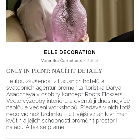
ELLE DECORATION
Veronika Černohous
/
Sdílet
ONLY IN PRINT: NACÍTIT DETAILY
Letitou zkušenost z luxusních hotelů a
svatebních agentur proměnila floristka Darya
Asadchaya v osobitý koncept Roots Flowers.
Vedle výzdoby interiérů a eventů ji dnes nejvíce
naplňuje vedení workshopů. Předává v nich totiž
něco víc než techniku – citlivější vztah k vnímání
květin a jejich schopnosti proměnit prostor i
náladu. A tak se ptáme.