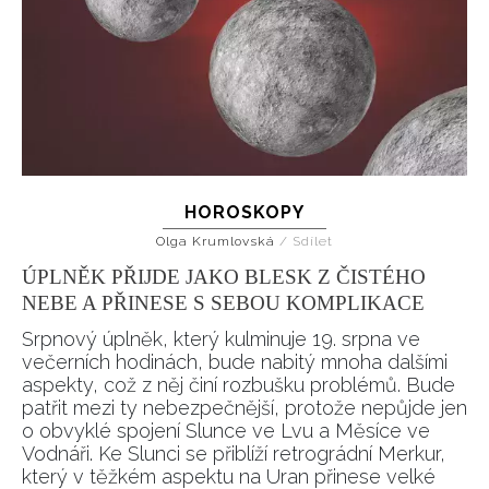
HOROSKOPY
Olga Krumlovská
/
Sdílet
ÚPLNĚK PŘIJDE JAKO BLESK Z ČISTÉHO
NEBE A PŘINESE S SEBOU KOMPLIKACE
Srpnový úplněk, který kulminuje 19. srpna ve
večerních hodinách, bude nabitý mnoha dalšími
aspekty, což z něj činí rozbušku problémů. Bude
patřit mezi ty nebezpečnější, protože nepůjde jen
o obvyklé spojení Slunce ve Lvu a Měsíce ve
Vodnáři. Ke Slunci se přiblíží retrográdní Merkur,
který v těžkém aspektu na Uran přinese velké