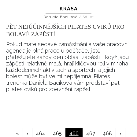
KRÁSA
Daniela Bacíková
/
Sdílet
PĚT NEJÚČINNĚJŠÍCH PILATES CVIKŮ PRO
BOLAVÉ ZÁPĚSTÍ
Pokud máte sedavé zaměstnání a vaše pracovní
agenda je plná práce u počítače, jistě
přetěžujete každý den oblast zápěstí. I když jsou
zápěstí relativně malá, hrají klíčovou roli v mnoha
každodenních aktivitách a sportech, a jejich
bolest může být velmi nepříjemná. Pilates
trenérka Daniela Bacíková vám představí pět
pilates cviků pro zpevnění zápěstí.
Pagination
First
«
Předchozí
‹
Page
464
Page
465
Aktuální
466
Page
467
Page
468
Následuj
›