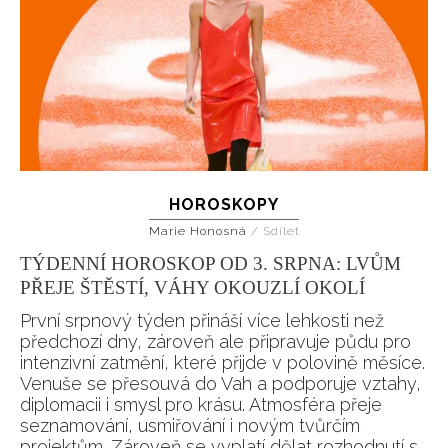
HOROSKOPY
Marie Honosná
/
Sdílet
TÝDENNÍ HOROSKOP OD 3. SRPNA: LVŮM
PŘEJE ŠTĚSTÍ, VÁHY OKOUZLÍ OKOLÍ
První srpnový týden přináší více lehkosti než
předchozí dny, zároveň ale připravuje půdu pro
intenzivní zatmění, které přijde v polovině měsíce.
Venuše se přesouvá do Vah a podporuje vztahy,
diplomacii i smysl pro krásu. Atmosféra přeje
seznamování, usmiřování i novým tvůrčím
projektům. Zároveň se vyplatí dělat rozhodnutí s