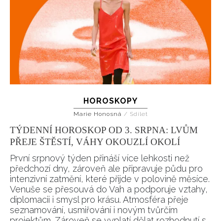
HOROSKOPY
Marie Honosná
/
Sdílet
TÝDENNÍ HOROSKOP OD 3. SRPNA: LVŮM
PŘEJE ŠTĚSTÍ, VÁHY OKOUZLÍ OKOLÍ
První srpnový týden přináší více lehkosti než
předchozí dny, zároveň ale připravuje půdu pro
intenzivní zatmění, které přijde v polovině měsíce.
Venuše se přesouvá do Vah a podporuje vztahy,
diplomacii i smysl pro krásu. Atmosféra přeje
seznamování, usmiřování i novým tvůrčím
projektům. Zároveň se vyplatí dělat rozhodnutí s