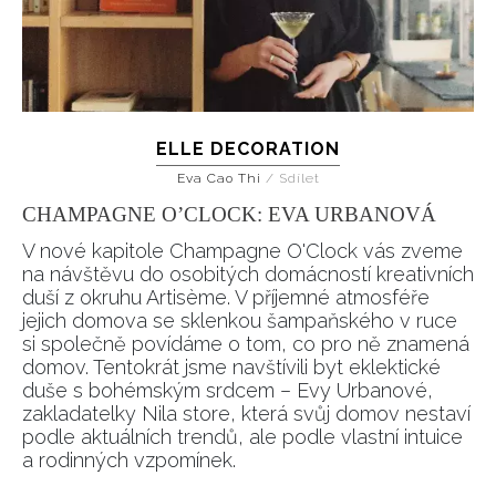
ELLE DECORATION
Eva Cao Thi
/
Sdílet
CHAMPAGNE O’CLOCK: EVA URBANOVÁ
V nové kapitole Champagne O'Clock vás zveme
na návštěvu do osobitých domácností kreativních
duší z okruhu Artisème. V příjemné atmosféře
jejich domova se sklenkou šampaňského v ruce
si společně povídáme o tom, co pro ně znamená
domov. Tentokrát jsme navštívili byt eklektické
duše s bohémským srdcem – Evy Urbanové,
zakladatelky Nila store, která svůj domov nestaví
podle aktuálních trendů, ale podle vlastní intuice
a rodinných vzpomínek.