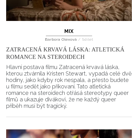
MIX
Barbora Olexová
/
Sdílet
ZATRACENÁ KRVAVÁ LÁSKA: ATLETICKÁ
ROMANCE NA STEROIDECH
Hlavní postava filmu Zatracená krvavá láska,
kterou ztvárnila Kristen Stewart, vypadá celé dvě
hodiny, jako kdyby rok nespala, a přesto budete
u filmu sedět jako přikovaní. Tato atletická
romance na steroidech otřásá stereotypy queer
filmů a ukazuje divákovi, že ne každý queer
příběh musí být tragický.