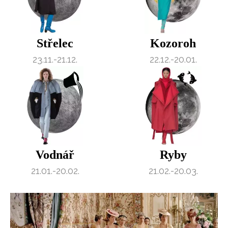
Střelec
Kozoroh
23.11.-21.12.
22.12.-20.01.
Vodnář
Ryby
21.01.-20.02.
21.02.-20.03.