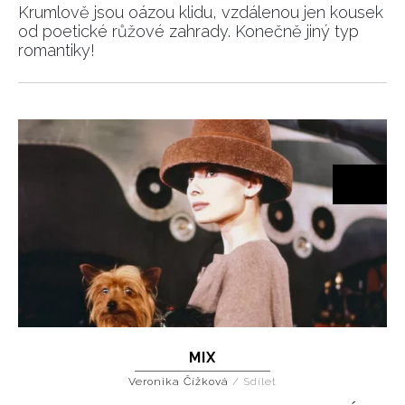
Krumlově jsou oázou klidu, vzdálenou jen kousek
od poetické růžové zahrady. Konečně jiný typ
romantiky!
NEWSLETTER
MIX
ODESLAT
Veronika Čížková
/
Sdílet