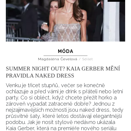
MÓDA
Magdaléna Čevelová
/
Sdílet
SUMMER NIGHT OUT? KAIA GERBER MĚNÍ
PRAVIDLA NAKED DRESS
Venku je třicet stupňů, večer se konečně
ochlazuje a před vámi je drink s přáteli nebo letní
party. Co si obléct, když chcete přežít horko a
zároveň vypadat zatraceně dobře? Jednou z
nejzajímavějších možností jsou naked dress, tedy
průsvitné šaty, které letos dostávají elegantnější
podobu. Jak je nosit stylově nedávno ukázala
Kaia Gerber, která na premiéře nového seriálu