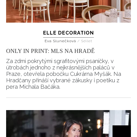
ELLE DECORATION
Eva Slunečková
/
Sdílet
ONLY IN PRINT: MLS NA HRADĚ
Za zdmi pokrytými sgrafitovými psaníčky, v
útrobách jednoho z nejkrásnějších paláců v
Praze, otevřela pobočku Cukrárna Myšák. Na
Hradčany přináší vybrané zákusky i poetiku z
pera Michala Bačáka.