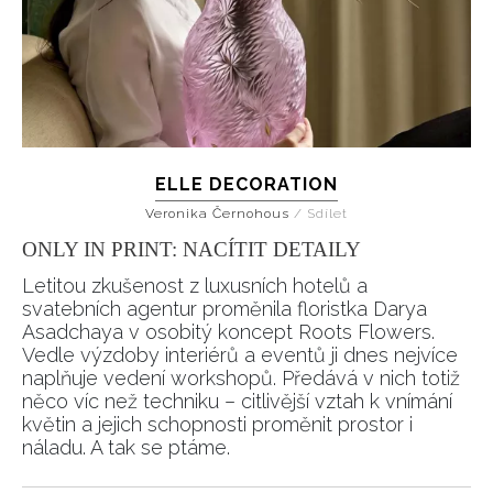
ELLE DECORATION
Veronika Černohous
/
Sdílet
ONLY IN PRINT: NACÍTIT DETAILY
Letitou zkušenost z luxusních hotelů a
svatebních agentur proměnila floristka Darya
Asadchaya v osobitý koncept Roots Flowers.
Vedle výzdoby interiérů a eventů ji dnes nejvíce
naplňuje vedení workshopů. Předává v nich totiž
něco víc než techniku – citlivější vztah k vnímání
květin a jejich schopnosti proměnit prostor i
náladu. A tak se ptáme.