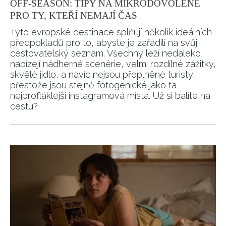
OFF-SEASON: TIPY NA MIKRODOVOLENÉ
Přihlášením k newsletteru souhlasíte s
Obchodními
PRO TY, KTEŘÍ NEMAJÍ ČAS
podmínkami společnosti BurdaMedia Extra s.r.o.
a
Tyto evropské destinace splňují několik ideálních
potvrzujete, že jste se seznámili se
Zásadami
předpokladů pro to, abyste je zařadili na svůj
ochrany soukromí
- BurdaMedia Extra s.r.o. bude s
cestovatelský seznam. Všechny leží nedaleko,
Vašimi údaji pracovat zejména k organizaci a
nabízejí nádherné scenérie, velmi rozdílné zážitky,
vyhodnocení akce a zasílání novinek.
skvělé jídlo, a navíc nejsou přeplněné turisty,
přestože jsou stejně fotogenické jako ta
Chcete navíc dostávat i další zajímavé a exkluzivní
nejprofláklejší instagramová místa. Už si balíte na
informace od našich partnerů? Pokud souhlasíte se
cestu?
zpracováním údajů k tomuto účelu podle
Zásad ochrany
soukromí BurdaMedia Extra s.r.o.
, zaškrtněte toto pole.