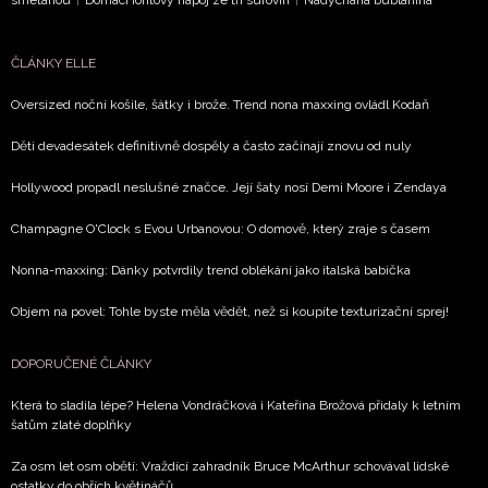
smetanou
|
Domácí iontový nápoj ze tří surovin
|
Nadýchaná bublanina
ČLÁNKY ELLE
Oversized noční košile, šátky i brože. Trend nona maxxing ovládl Kodaň
Děti devadesátek definitivně dospěly a často začínají znovu od nuly
Hollywood propadl neslušné značce. Její šaty nosí Demi Moore i Zendaya
Champagne O'Clock s Evou Urbanovou: O domově, který zraje s časem
Nonna-maxxing: Dánky potvrdily trend oblékání jako italská babička
Objem na povel: Tohle byste měla vědět, než si koupíte texturizační sprej!
DOPORUČENÉ ČLÁNKY
Která to sladila lépe? Helena Vondráčková i Kateřina Brožová přidaly k letním
šatům zlaté doplňky
Za osm let osm obětí: Vraždící zahradník Bruce McArthur schovával lidské
ostatky do obřích květináčů