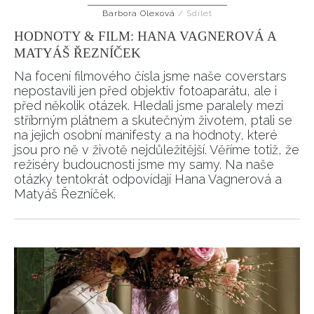
Barbora Olexová
/
Sdílet
HODNOTY & FILM: HANA VAGNEROVÁ A
MATYÁŠ ŘEZNÍČEK
Na focení filmového čísla jsme naše coverstars
nepostavili jen před objektiv fotoaparátu, ale i
před několik otázek. Hledali jsme paralely mezi
stříbrným plátnem a skutečným životem, ptali se
na jejich osobní manifesty a na hodnoty, které
jsou pro ně v životě nejdůležitější. Věříme totiž, že
režiséry budoucnosti jsme my samy. Na naše
otázky tentokrát odpovídají Hana Vagnerová a
Matyáš Řezníček.