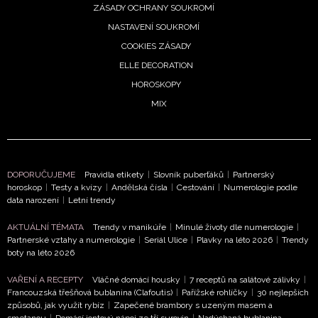
ZÁSADY OCHRANY SOUKROMÍ
NASTAVENÍ SOUKROMÍ
COOKIES ZÁSADY
ELLE DECORATION
HOROSKOPY
MIX
DOPORUČUJEME
Pravidla etikety
|
Slovník puberťáků
|
Partnerský
horoskop
|
Testy a kvízy
|
Andělská čísla
|
Cestování
|
Numerologie podle
data narození
|
Letní trendy
AKTUÁLNÍ TÉMATA
Trendy v manikúře
|
Minulé životy dle numerologie
|
Partnerské vztahy a numerologie
|
Seriál Ulice
|
Plavky na léto 2026
|
Trendy
boty na léto 2026
VAŘENÍ A RECEPTY
Vláčné domácí housky
|
7 receptů na salátové zálivky
|
Francouzská třešňová bublanina (Clafoutis)
|
Pařížské rohlíčky
|
30 nejlepších
způsobů, jak využít rybíz
|
Zapečené brambory s uzeným masem a