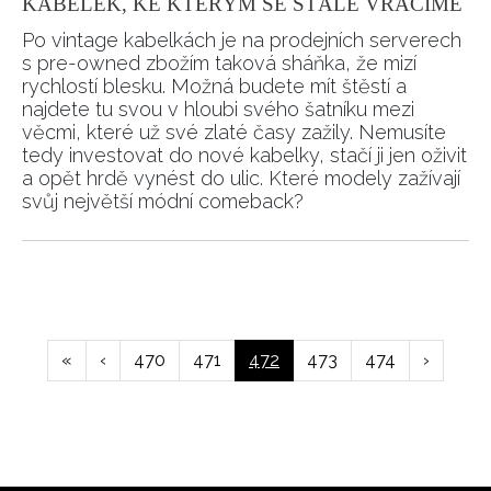
KABELEK, KE KTERÝM SE STÁLE VRACÍME
Po vintage kabelkách je na prodejních serverech
s pre-owned zbožím taková sháňka, že mizí
rychlostí blesku. Možná budete mít štěstí a
najdete tu svou v hloubi svého šatníku mezi
věcmi, které už své zlaté časy zažily. Nemusíte
tedy investovat do nové kabelky, stačí ji jen oživit
a opět hrdě vynést do ulic. Které modely zažívají
svůj největší módní comeback?
Pagination
First
«
Předchozí
‹
Page
470
Page
471
Aktuální
472
Page
473
Page
474
Následuj
›
page
stránka
stránka
stránka