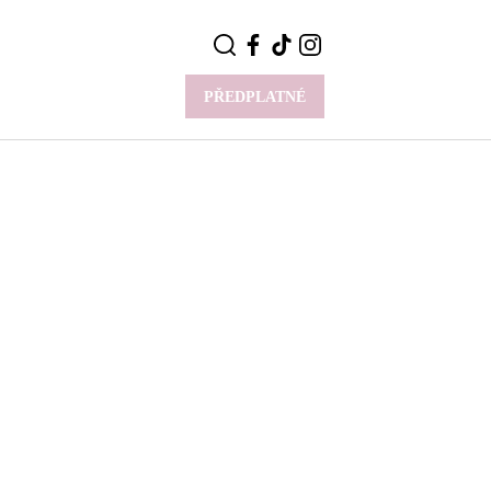
PŘEDPLATNÉ
VÍCE
Y
CELEBRITY
Novinky
Styl slavných
Rozhovory
ie