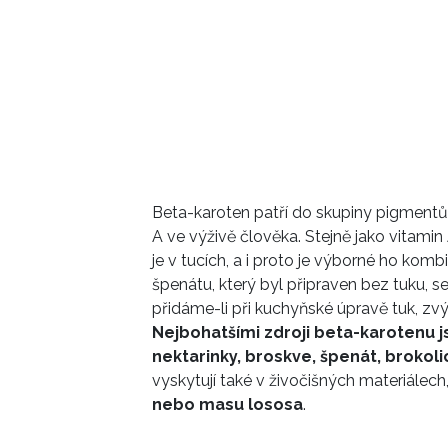
Beta-karoten
patří do skupiny pigment
A ve výživě člověka
. Stejně jako vitami
je
v tucích, a i proto je výborné ho komb
špenátu, který byl připraven bez tuku, 
přidáme-li při kuchyňské úpravě tuk, zv
Nejbohatšími zdroji
beta-karotenu j
nektarinky, broskve, špenát, brokoli
vyskytují také v živočišných materiálech
nebo masu lososa
.