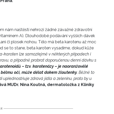
 Praha
.
em nám naštěstí nehrozí žádné závažné zdravotní
 vitamínem A). Dlouhodobé podávání vyšších dávek
aní či plosek nohou. Tělo má beta karotenu až moc
kud se to stane, beta karoten vysadíme, dokud kůže
a-karoten lze samozřejmě v některých případech i
stravu, a případně probrat doporučenou denní dávku s
arotenoidů – tzv. karotenózy – je naoranžovělé
a bělmu očí, může dělat dokem žloutenky.
Běžně to
dí upřednostňuje zdravá jídla a zeleninu, proto by u
vá MUDr. Nina Koutná, dermatoložka z Kliniky