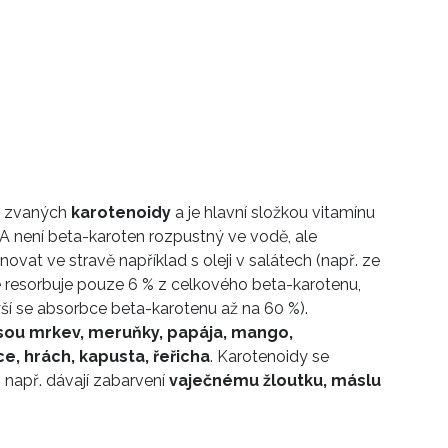
ů zvaných
karotenoidy
a je
hlavní složkou vitamínu
n A není beta-karoten rozpustný ve vodě, ale
inovat ve stravě například s oleji v salátech
(např. ze
se resorbuje pouze 6 % z celkového beta-karotenu,
ýší se absorbce beta-karotenu až na 60 %).
sou mrkev, meruňky, papája, mango,
ce, hrách, kapusta, řeřicha
. Karotenoidy se
, např. dávají zabarvení
vaječnému žloutku, máslu