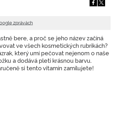
Přihlášením k newsletteru souhlasíte s
Obcho
společnosti BurdaMedia Extra s.r.o.
a potv
Zásadami ochrany soukromí
- BurdaMedia E
oogle zprávách
pracovat zejména k organizaci a vyhodnocení 
astně bere, a proč se jeho název začíná
Chcete navíc dostávat i další zajímavé a exkluz
Pokud souhlasíte se zpracováním údajů k tom
vovat ve všech kosmetických rubrikách?
soukromí BurdaMedia Extra s.r.o.
, zaškrtnět
zázrak, který umí pečovat nejenom o naše
kožku a dodává pleti krásnou barvu.
ručeně si tento vitamín zamilujete!