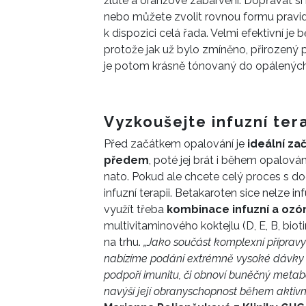
žluté a oranžové zabarvení. Dopřávat si 
nebo můžete zvolit rovnou formu pravidel
k dispozici celá řada. Velmi efektivní je
protože jak už bylo zmíněno, přirozený p
je potom krásně tónovaný do opálených
Vyzkoušejte infuzní tera
Před začátkem opalování je
ideální za
předem
,
poté jej brát i během opalován
nato. Pokud ale chcete celý proces s do
infuzní terapii
. Betakaroten sice nelze in
využít třeba
kombinace infuzní a ozó
multivitaminového koktejlu (D, E, B, bioti
na trhu.
„
Jako součást komplexní přípravy 
nabízíme podání extrémně vysoké dávky r
podpoří imunitu, či obnoví buněčný metabo
navýší její obranyschopnost během aktivní