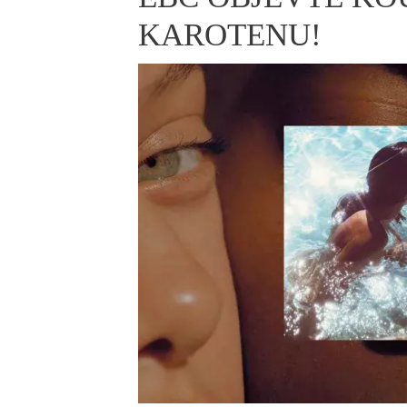
ELLE BEAUTY LOUNGE
L
KAROTENU!
S
V
S
S
ELLE DECORATION
H
INFORMACE
REDAKCE