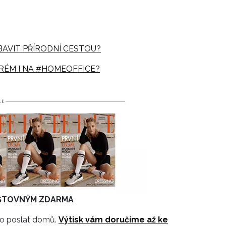
BAVIT PŘÍRODNÍ CESTOU?
 KRÉM I NA #HOMEOFFICE?
POŠTOVNÝM ZDARMA
 ho poslat domů.
Výtisk vám doručíme až ke