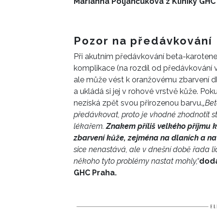
Marianna Poljančuková z Kliniky GHC
Pozor na předávkování
Při akutním předávkování beta-karoten
komplikace (na rozdíl od předávkování
ale může vést k oranžovému zbarvení dl
a ukládá si jej v rohové vrstvě kůže. Po
nezíská zpět svou přirozenou barvu.
„Bet
předávkovat, proto je vhodné zhodnotit 
lékařem.
Znakem příliš velkého příjmu k
zbarvení kůže, zejména na dlaních a n
sice nenastává, ale v dnešní době řada li
někoho tyto problémy nastat mohly,“
dodá
GHC Praha.