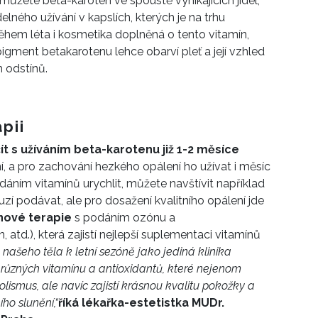
můžete beta-karoten ve spoustě vynikajících jídel,
ného užívání v kapslích, kterých je na trhu
 během léta i kosmetika doplněná o tento vitamín,
igment betakarotenu lehce obarví pleť a její vzhled
 odstínů.
pii
čít s užíváním beta-karotenu již 1-2 měsíce
í, a pro zachování hezkého opálení ho užívat i měsíc
dáním vitamínů urychlit, můžete navštívit například
fuzí podávat, ale pro dosažení kvalitního opálení jde
nové terapie
s podáním ozónu a
n, atd.), která zajistí nejlepší suplementaci vitamínů
našeho těla k letní sezóně jako jediná klinika
ůzných vitamínu a antioxidantů, které nejenom
lismus, ale navíc zajistí krásnou kvalitu pokožky a
ho slunění,“
říká lékařka-estetistka MUDr.