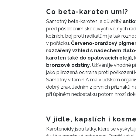
Co beta-karoten umí?
Samotný beta-karoten je důležitý
antio
před působením škodlivých volných radi
kožních, boj proti radikálům je tak rozh
v pořádku.
Červeno-oranžový pigmen
rozzářený vzhled s nádechem zlato-
karoten také do opalovacích olejů, 
bronzové odstíny.
Užívání je vhodné př
jako přirozená ochrana proti poškozen
Samotný vitamín A má v lidském organis
dobrý zrak. Jedním z prvních příznaků 
při úplném nedostatku potom hrozí doko
V jídle, kapslích i kosm
Karotenoidy jsou látky, které se vyskytuj