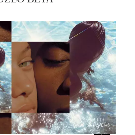
ÁSKA A SEX
ELLEPHORIA
ELLE STOR
ingles
y a on
ex
vatba
OME
NEWSLETTER