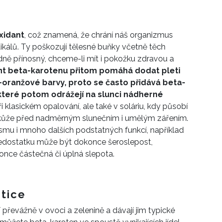
xidant
, což znamená, že
chrání náš organizmus
kálů.
Ty poškozují tělesné buňky včetně těch
odně přínosný, chceme-li mít i pokožku zdravou a
t beta-karotenu přitom pomáhá dodat pleti
oranžové barvy, proto se často přidává beta-
které potom odrážejí na slunci nádherné
i klasickém opalování, ale také v soláriu, kdy působí
í kůže před nadměrným slunečním i umělým zářením.
mu i mnoho dalších podstatných funkcí, například
nedostatku může být dokonce šeroslepost,
nce částečná či úplná slepota.
etice
í převážně v ovoci a zelenině a dávají jim typické