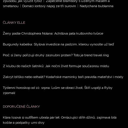
způsobů, jak využít rybíz
|
Zapečené brambory s uzeným masem a
smetanou
|
Domácí iontový nápoj ze tří surovin
|
Nadýchaná bublanina
ČLÁNKY ELLE
Ženy podle Christophera Nolana: Achillova pata kultovního tvůrce
Burgundy kabelka: Stylová investice na podzim, kterou vynosíte už teď
Proč si ženy pořizují druhý zásnubní prsten? Toto je trend travel ring
Z klubu do našich šatníků: Jak noční život formuje současnou módu
Zakrýt bříško nebo odhalit? Kodaňské maminky boří pravidla mateřství i módy
Týdenní horoskop od 10. srpna: Lvům se obrací život, Štíři uspějí a Ryby
zpomalí
DOPORUČENÉ ČLÁNKY
Klára Issová si outfitem ubrala pár let: Omlazující střih džínů, zajímavá bílá
košile a podpatky umí divy