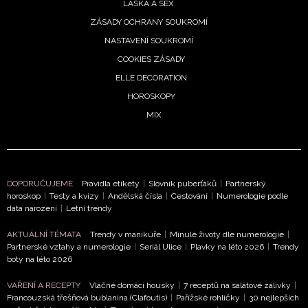
zpracováním údajů k tomuto účelu podle
Zásad ochrany
LÁSKA A SEX
soukromí BurdaMedia Extra s.r.o.
, zaškrtněte toto pole.
ZÁSADY OCHRANY SOUKROMÍ
NASTAVENÍ SOUKROMÍ
COOKIES ZÁSADY
ELLE DECORATION
HOROSKOPY
MIX
DOPORUČUJEME
Pravidla etikety
|
Slovník puberťáků
|
Partnerský
horoskop
|
Testy a kvízy
|
Andělská čísla
|
Cestování
|
Numerologie podle
data narození
|
Letní trendy
AKTUÁLNÍ TÉMATA
Trendy v manikúře
|
Minulé životy dle numerologie
|
Partnerské vztahy a numerologie
|
Seriál Ulice
|
Plavky na léto 2026
|
Trendy
boty na léto 2026
VAŘENÍ A RECEPTY
Vláčné domácí housky
|
7 receptů na salátové zálivky
|
Francouzská třešňová bublanina (Clafoutis)
|
Pařížské rohlíčky
|
30 nejlepších