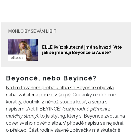
MOHLO BY SE VÁM LÍBIT
ELLE Kvíz: skutečná jména hvězd. Víte
jak se jmenují Beyoncé či Adele?
elle.cz
Beyoncé, nebo Beyincé?
Na limitovaném přebalu alba se Beyoncé objevila
nahá, zahalena pouze v šerpě
. Copánky ozdobené
korálky, doutník, z něhož stoupá kouř, a šerpa s
nápisem „Act II BEYINCÉ“
(což je rodné příjmení z
matčiny strany),
to je styling, který si Beyoncé zvolila na
cover svého nového alba. V případě nápisu se nejedná
o překlep. Část rodiny slavné zpěvačky má skutečně