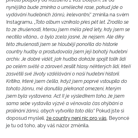
nynějška bude zmínka o umělecké rase, pokud jde o
vydávání hudebních žánrů, irelevantní,“
zmínila na svém
Instagramu.
„Toto album vznikalo přes pět let. Zrodilo se
to ze zkušenosti, kterou jsem měla před lety, kdy jsem se
necítila vítána… a bylo zcela jasné, že nejsem. Ale díky
této zkušenosti jsem se hlouběji ponořila do historie
country hudby a prostudovala jsem její bohatý hudební
archiv. Je dobré vidět, jak hudba dokáže spojit tolik lidí
po celém světě a zároveň zesílit hlasy některých lidí, kteří
zasvětili své životy vzdělávání o naší hudební historii.
Kritika, které jsem čelila, když jsem poprvé vstoupila do
tohoto žánru, mě donutila překonat omezení, kterým
jsem byla vystavena. Act II je výsledkem toho, že jsem
sama sebe vystavila výzvě a věnovala čas ohýbání a
prolínání žánrů, abych vytvořila toto dílo.“
Pokud jste si
doposud mysleli,
že country není nic pro vás
, Beyoncé
je tu od toho, aby váš názor změnila.