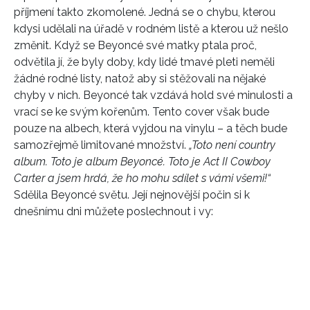
příjmení takto zkomolené. Jedná se o chybu, kterou
kdysi udělali na úřadě v rodném listě a kterou už nešlo
INFORMACE
změnit. Když se Beyoncé své matky ptala proč,
odvětila jí, že byly doby, kdy lidé tmavé pleti neměli
REDAKCE
žádné rodné listy, natož aby si stěžovali na nějaké
chyby v nich. Beyoncé tak vzdává hold své minulosti a
vrací se ke svým kořenům. Tento cover však bude
pouze na albech, která vyjdou na vinylu – a těch bude
samozřejmě limitované množství.
„Toto není country
album. Toto je album Beyoncé. Toto je Act II Cowboy
Carter a jsem hrdá, že ho mohu sdílet s vámi všemi!“
Sdělila Beyoncé světu. Její nejnovější počin si k
dnešnímu dni můžete poslechnout i vy: