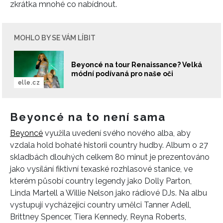
zkrátka mnohé co nabídnout.
MOHLO BY SE VÁM LÍBIT
Beyoncé na tour Renaissance? Velká
módní podívaná pro naše oči
elle.cz
Beyoncé na to není sama
Beyoncé
využila uvedení svého nového alba, aby
vzdala hold bohaté historii country hudby. Album o 27
skladbách dlouhých celkem 80 minut je prezentováno
jako vysílání fiktivní texaské rozhlasové stanice, ve
kterém působí country legendy jako Dolly Parton,
Linda Martell a Willie Nelson jako rádiové DJs. Na albu
vystupují vycházející country umělci Tanner Adell,
Brittney Spencer, Tiera Kennedy, Reyna Roberts,