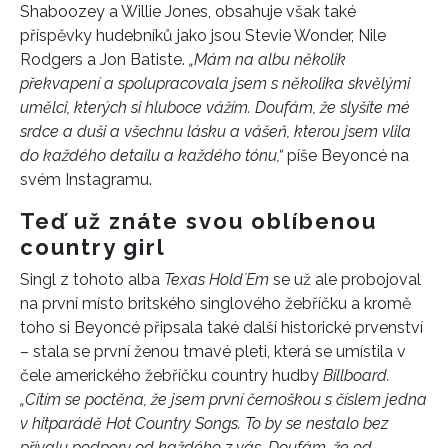
Shaboozey a Willie Jones, obsahuje však také
příspěvky hudebníků jako jsou Stevie Wonder, Nile
Rodgers a Jon Batiste.
„Mám na albu několik
překvapení a spolupracovala jsem s několika skvělými
umělci, kterých si hluboce vážím. Doufám, že slyšíte mé
srdce a duši a všechnu lásku a vášeň, kterou jsem vlila
do každého detailu a každého tónu,“
píše Beyoncé na
svém Instagramu.
Teď už znáte svou oblíbenou
country girl
Singl z tohoto alba
Texas HoldʼEm
se už ale probojoval
na první místo britského singlového žebříčku a kromě
toho si Beyoncé připsala také další historické prvenství
– stala se první ženou tmavé pleti, která se umístila v
čele amerického žebříčku country hudby
Billboard.
„Cítím se poctěna, že jsem první černoškou s číslem jedna
v hitparádě Hot Country Songs. To by se nestalo bez
přívalu podpory od každého z vás. Doufám, že od