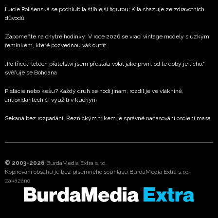
Lucie Polišenská se pochlubila štíhlejší figurou: Kila shazuje ze zdravotních
důvodů
Zapomeňte na chytré hodinky: V roce 2026 se vrací vintage modely s úzkým
řemínkem, které pozvednou váš outfit
„Po třiceti letech přátelství jsem přestala volat jako první, od té doby je ticho,“
svěřuje se Bohdana
Pistácie nebo kešu? Každý druh se hodí jinam, rozdíl je ve vláknině,
antioxidantech či využití v kuchyni
Sekaná bez rozpadání: Řeznickým trikem je správné načasování osolení masa
© 2003-2026
BurdaMedia Extra s.r.o.
Kopírování obsahu je bez písemného souhlasu BurdaMedia Extra s.r.o.
zakázáno