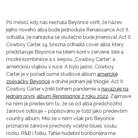
Po měsíci, kdy nás nechala Beyoncé věřit, že název
jejího nového alba bude jednoduše Renaissance Act II,
odhalila, že nahrávka se skutečně bude jmenovat Act II:
Cowboy Carter. 19. března odhalila cover alba, který
představuje Beyoncé na bílém koni v červené, bílé a
modré kombinéze a s šerpou „Cowboy Carter“ a
americkou vlajkou v ruce. A bylo jasno. Cowboy
Carter je v pořadí osmé studiové album
americké
zpěvačky Beyoncé
a druhé jednání její trilogie. Act II:
Cowboy Carter vznikl během pandemie a
navazuje na
jednání první, album
Renaissance
z roku 2022
. Zajímavé
na něm je především to, že se od alba předchozího
žánrově odlišuje – popisováno je totiž jako především
country album. Mísí se v něm však pro Beyoncé
příznačné žánrové přechody včetně blues, soulu,
rocku, R&B i folku. Tahle hudební bonboniéra má