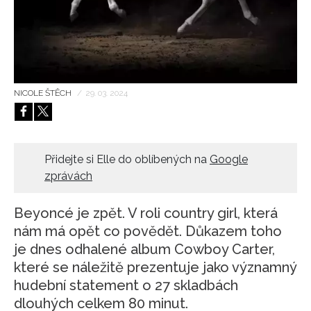
HOME
NICOLE ŠTĚCH
/
29. 03. 2024
Přidejte si Elle do oblíbených na
Google
zprávách
Beyoncé je zpět. V roli country girl, která
nám má opět co povědět. Důkazem toho
je dnes odhalené album Cowboy Carter,
které se náležitě prezentuje jako významný
hudební statement o 27 skladbách
dlouhých celkem 80 minut.