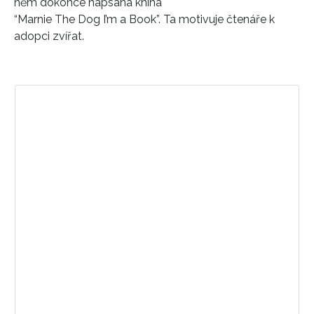
něm dokonce napsána kniha
“Marnie The Dog I’m a Book”. Ta motivuje čtenáře k
adopci zvířat.
Zobrazit příspěvek na Instagramu