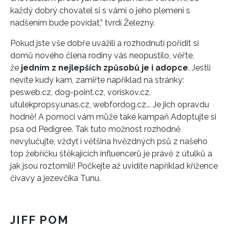
každý dobrý chovatel si s vámi o jeho plemeni s
nadšením bude povídat,” tvrdí Železný.
Pokud jste vše dobře uvážili a rozhodnutí pořídit si
domů nového člena rodiny vás neopustilo, věřte,
že
jedním z nejlepších způsobů je i adopce
. Jestli
nevíte kudy kam, zamiřte například na stránky:
pesweb.cz, dog-point.cz, voriskov.cz,
utulekpropsy.unas.cz, webfordog.cz... Je jich opravdu
hodně! A pomoci vám může také kampaň Adoptujte si
psa od Pedigree. Tak tuto možnost rozhodně
nevylučujte, vždyť i většina hvězdných psů z našeho
top žebříčku štěkajících influencerů je právě z útulků a
jak jsou roztomilí! Počkejte až uvidíte například křížence
čivavy a jezevčíka Tunu.
JIFF POM