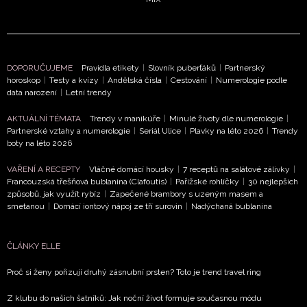
DOPORUČUJEME
Pravidla etikety
|
Slovník puberťáků
|
Partnerský
horoskop
|
Testy a kvízy
|
Andělská čísla
|
Cestování
|
Numerologie podle
data narození
|
Letní trendy
AKTUÁLNÍ TÉMATA
Trendy v manikúře
|
Minulé životy dle numerologie
|
Partnerské vztahy a numerologie
|
Seriál Ulice
|
Plavky na léto 2026
|
Trendy
boty na léto 2026
VAŘENÍ A RECEPTY
Vláčné domácí housky
|
7 receptů na salátové zálivky
|
Francouzská třešňová bublanina (Clafoutis)
|
Pařížské rohlíčky
|
30 nejlepších
způsobů, jak využít rybíz
|
Zapečené brambory s uzeným masem a
smetanou
|
Domácí iontový nápoj ze tří surovin
|
Nadýchaná bublanina
ČLÁNKY ELLE
Proč si ženy pořizují druhý zásnubní prsten? Toto je trend travel ring
Z klubu do našich šatníků: Jak noční život formuje současnou módu