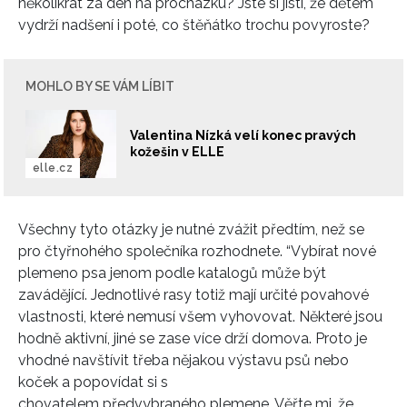
několikrát za den na procházku? Jste si jistí, že dětem
vydrží nadšení i poté, co štěňátko trochu povyroste?
MOHLO BY SE VÁM LÍBIT
Valentina Nízká velí konec pravých
kožešin v ELLE
elle.cz
Všechny tyto otázky je nutné zvážit předtím, než se
pro čtyřnohého společníka rozhodnete. “Vybírat nové
plemeno psa jenom podle katalogů může být
zavádějící. Jednotlivé rasy totiž mají určité povahové
vlastnosti, které nemusí všem vyhovovat. Některé jsou
hodně aktivní, jiné se zase více drží domova. Proto je
vhodné navštívit třeba nějakou výstavu psů nebo
koček a popovídat si s
chovatelem předvybraného plemene. Věřte mi, že