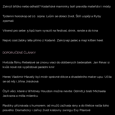
Zakrýt bříško nebo odhalit? Kodaňské maminky boří pravidla mateřství i módy
Týdenní horoskop od 10. srpna: Lvům se obrací život, Štíři uspějí a Ryby
zpomalí
Víkend pro sebe: 5 tipů kam vyrazit na festival, drink, rande a do kina
Nejvíc cool žabky léta přímo z Kodaně. Zakrývají palec a mají kitten heel
DOPORUČENÉ ČLÁNKY
Hvězda filmu Rebelové se znovu vrací do oblíbených šedesátek: Jan Révai si
kvůli nové roli vypěstoval parádní knír
Herec Vladimír Hlavatý byl mistr správné dikce a divadelního make-upu: Učila
se od něj i Jiřina Jirásková
Čtyři věci, které o Whitney Houston možná nevíte: Odmítl ji bratr Michaela
Jacksona a měla milenku
Plastiky přiznávala s humorem, od mužů zažívala rány a do třetice našla toho
pravého: Dramatický i zářivý život královny swingu Evy Pilarové