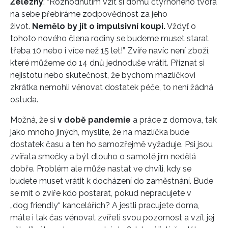
Železný
: “Rozhodnutím vzít si domů čtyřnohého tvora
na sebe přebíráme zodpovědnost za jeho
život.
Nemělo by jít o impulsivní koupi.
Vždyť o
tohoto nového člena rodiny se budeme muset starat
třeba 10 nebo i více než 15 let!” Zvíře navíc není zboží,
které můžeme do 14 dnů jednoduše vrátit. Přiznat si
nejistotu nebo skutečnost, že bychom mazlíčkovi
zkrátka nemohli věnovat dostatek péče, to není žádná
ostuda.
Možná, že si
v době pandemie
a práce z domova, tak
jako mnoho jiných, myslíte, že na mazlíčka bude
dostatek času a ten ho samozřejmě vyžaduje. Psi jsou
zvířata smečky a být dlouho o samotě jim nedělá
dobře. Problém ale může nastat ve chvíli, kdy se
budete muset vrátit k docházení do zaměstnání. Bude
se mít o zvíře kdo postarat, pokud nepracujete v
„dog friendly“ kancelářích? A jestli pracujete doma,
máte i tak čas věnovat zvířeti svou pozornost a vzít jej