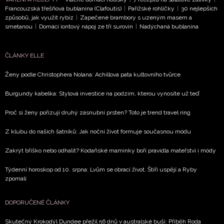
Francouzská třešňová bublanina (Clafoutis)
|
Pařížské rohlíčky
|
30 nejlepších
způsobů, jak využít rybíz
|
Zapečené brambory s uzeným masem a
smetanou
|
Domácí iontový nápoj ze tří surovin
|
Nadýchaná bublanina
ČLÁNKY ELLE
Ženy podle Christophera Nolana: Achillova pata kultovního tvůrce
Burgundy kabelka: Stylová investice na podzim, kterou vynosíte už teď
Proč si ženy pořizují druhý zásnubní prsten? Toto je trend travel ring
Z klubu do našich šatníků: Jak noční život formuje současnou módu
Zakrýt bříško nebo odhalit? Kodaňské maminky boří pravidla mateřství i módy
Týdenní horoskop od 10. srpna: Lvům se obrací život, Štíři uspějí a Ryby
zpomalí
DOPORUČENÉ ČLÁNKY
Skutečný Krokodýl Dundee přežil 56 dnů v australské buši: Příběh Roda