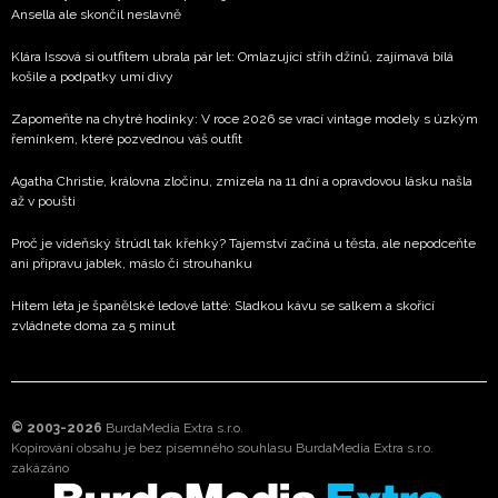
Ansella ale skončil neslavně
Klára Issová si outfitem ubrala pár let: Omlazující střih džínů, zajímavá bílá
košile a podpatky umí divy
Zapomeňte na chytré hodinky: V roce 2026 se vrací vintage modely s úzkým
řemínkem, které pozvednou váš outfit
Agatha Christie, královna zločinu, zmizela na 11 dní a opravdovou lásku našla
až v poušti
Proč je vídeňský štrúdl tak křehký? Tajemství začíná u těsta, ale nepodceňte
ani přípravu jablek, máslo či strouhanku
Hitem léta je španělské ledové latté: Sladkou kávu se salkem a skořicí
zvládnete doma za 5 minut
© 2003-2026
BurdaMedia Extra s.r.o.
Kopírování obsahu je bez písemného souhlasu BurdaMedia Extra s.r.o.
zakázáno