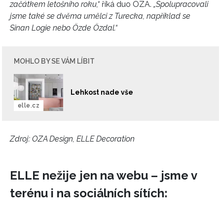
začátkem letošního roku,“
říká duo OZA.
„Spolupracovali
jsme také se dvěma umělci z Turecka, například se
Sinan Logie nebo Özde Özdal.“
MOHLO BY SE VÁM LÍBIT
Lehkost nade vše
elle.cz
Zdroj: OZA Design, ELLE Decoration
INFORMACE
REDAKCE
ELLE nežije jen na webu – jsme v
terénu i na sociálních sítích: