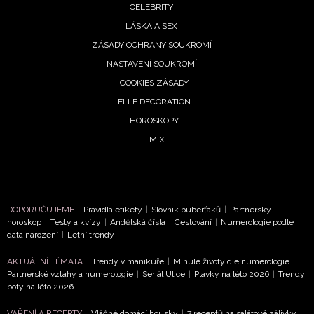
CELEBRITY
LÁSKA A SEX
ZÁSADY OCHRANY SOUKROMÍ
NEWSLETTER
NASTAVENÍ SOUKROMÍ
COOKIES ZÁSADY
ODESLAT
ELLE DECORATION
HOROSKOPY
Přihlášením k newsletteru souhlasíte s
Obchodními
podmínkami společnosti BurdaMedia Extra s.r.o.
a
MIX
potvrzujete, že jste se seznámili se
Zásadami
ochrany soukromí
- BurdaMedia Extra s.r.o. bude s
Vašimi údaji pracovat zejména k organizaci a
vyhodnocení akce a zasílání novinek.
DOPORUČUJEME
Pravidla etikety
|
Slovník puberťáků
|
Partnerský
horoskop
|
Testy a kvízy
|
Andělská čísla
|
Cestování
|
Numerologie podle
Chcete navíc dostávat i další zajímavé a exkluzivní
data narození
|
Letní trendy
informace od našich partnerů? Pokud souhlasíte se
AKTUÁLNÍ TÉMATA
Trendy v manikúře
|
Minulé životy dle numerologie
|
zpracováním údajů k tomuto účelu podle
Zásad ochrany
Partnerské vztahy a numerologie
|
Seriál Ulice
|
Plavky na léto 2026
|
Trendy
soukromí BurdaMedia Extra s.r.o.
, zaškrtněte toto pole.
boty na léto 2026
VAŘENÍ A RECEPTY
Vláčné domácí housky
|
7 receptů na salátové zálivky
|