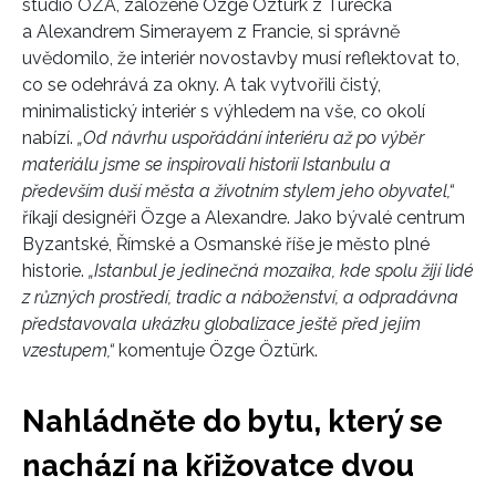
studio OZA, založené Özge Öztürk z Turecka
a Alexandrem Simerayem z Francie, si správně
uvědomilo, že interiér novostavby musí reflektovat to,
co se odehrává za okny. A tak vytvořili čistý,
minimalistický interiér s výhledem na vše, co okolí
nabízí.
„Od návrhu uspořádání interiéru až po výběr
materiálu jsme se inspirovali historií Istanbulu a
především duší města a životním stylem jeho obyvatel,“
říkají designéři Özge a Alexandre. Jako bývalé centrum
Byzantské, Římské a Osmanské říše je město plné
historie.
„Istanbul je jedinečná mozaika, kde spolu žijí lidé
z různých prostředí, tradic a náboženství, a odpradávna
představovala ukázku globalizace ještě před jejím
vzestupem,“
komentuje Özge Öztürk.
Nahládněte do bytu, který se
nachází na křižovatce dvou