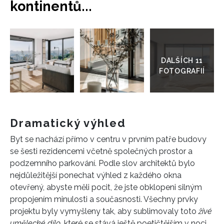
kontinentů...
Přejít
do
galerie
Dramatický výhled
Byt se nachází přímo v centru v prvním patře budovy
se šesti rezidencemi včetně společných prostor a
podzemního parkování. Podle slov architektů bylo
nejdůležitější ponechat výhled z každého okna
otevřený, abyste měli pocit, že jste obklopeni silným
propojením minulosti a současnosti. Všechny prvky
projektu byly vymyšleny tak, aby sublimovaly toto
živé
umělecké dílo
, které se stává ještě poetičtějším v noci,