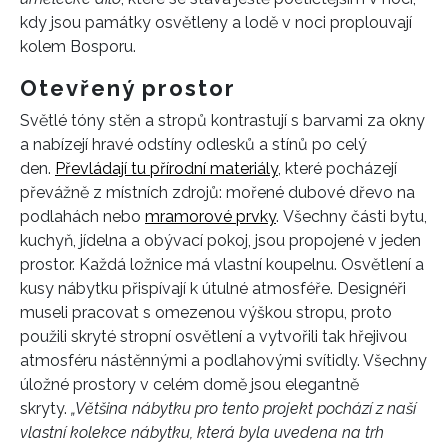
kdy jsou památky osvětleny a lodě v noci proplouvají
kolem Bosporu.
Otevřený prostor
Světlé tóny stěn a stropů kontrastují s barvami za okny
a nabízejí hravé odstíny odlesků a stínů po celý
den.
Převládají tu přírodní materiály
, které pocházejí
převážně z místních zdrojů: mořené dubové dřevo na
podlahách nebo
mramorové prvky
. Všechny části bytu,
kuchyň, jídelna a obývací pokoj, jsou propojené v jeden
prostor. Každá ložnice má vlastní koupelnu. Osvětlení a
kusy nábytku přispívají k útulné atmosféře. Designéři
museli pracovat s omezenou výškou stropu, proto
použili skryté stropní osvětlení a vytvořili tak hřejivou
atmosféru nástěnnými a podlahovými svítidly. Všechny
úložné prostory v celém domě jsou elegantně
skryty.
„Většina nábytku pro tento projekt pochází z naší
vlastní kolekce nábytku, která byla uvedena na trh