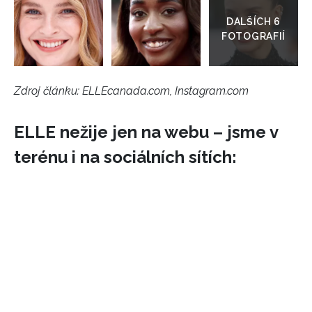
do
galerie
Zdroj článku:
ELLEcanada.com, Instagram.com
ELLE nežije jen na webu – jsme v
terénu i na sociálních sítích:
NEWSLETTER
ODESLAT
Přihlášením k newsletteru souhlasíte s
Obchodními
podmínkami společnosti BurdaMedia Extra s.r.o.
a
potvrzujete, že jste se seznámili se
Zásadami