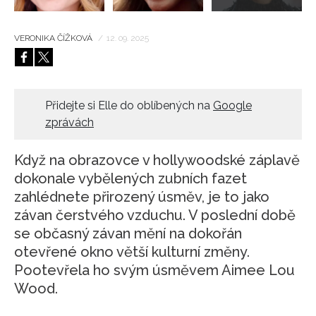
VERONIKA ČÍŽKOVÁ
/
12. 09. 2025
Přidejte si Elle do oblíbených na
Google
zprávách
Když na obrazovce v hollywoodské záplavě
dokonale vybělených zubních fazet
zahlédnete přirozený úsměv, je to jako
závan čerstvého vzduchu. V poslední době
se občasný závan mění na dokořán
otevřené okno větší kulturní změny.
Pootevřela ho svým úsměvem Aimee Lou
Wood.