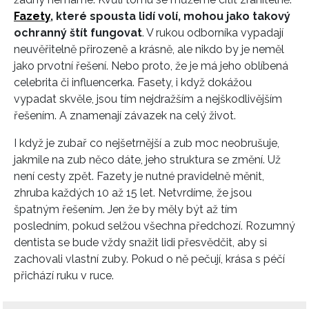
Fazety
, které spousta lidí volí, mohou jako takový
ochranný štít fungovat
. V rukou odborníka vypadají
neuvěřitelně přirozeně a krásně, ale nikdo by je neměl
jako prvotní řešení. Nebo proto, že je má jeho oblíbená
celebrita či influencerka. Fasety, i když dokážou
vypadat skvěle, jsou tím nejdražším a nejškodlivějším
řešením. A znamenají závazek na celý život.
I když je zubař co nejšetrnější a zub moc neobrušuje,
jakmile na zub něco dáte, jeho struktura se změní. Už
není cesty zpět. Fazety je nutné pravidelně měnit,
zhruba každých 10 až 15 let. Netvrdíme, že jsou
špatným řešením. Jen že by měly být až tím
posledním, pokud selžou všechna předchozí. Rozumný
dentista se bude vždy snažit lidi přesvědčit, aby si
zachovali vlastní zuby. Pokud o ně pečují, krása s péčí
přichází ruku v ruce.