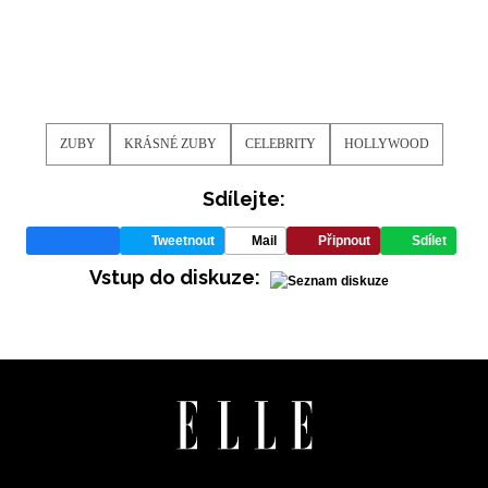
ochrany soukromí
- BurdaMedia Extra s.r.o. bude s
Vašimi údaji pracovat zejména k organizaci a
vyhodnocení akce a zasílání novinek.
Chcete navíc dostávat i další zajímavé a exkluzivní
informace od našich partnerů? Pokud souhlasíte se
ZUBY
KRÁSNÉ ZUBY
CELEBRITY
HOLLYWOOD
zpracováním údajů k tomuto účelu podle
Zásad ochrany
soukromí BurdaMedia Extra s.r.o.
, zaškrtněte toto pole.
Sdílejte:
Tweetnout
Mail
Připnout
Sdílet
Vstup do diskuze: