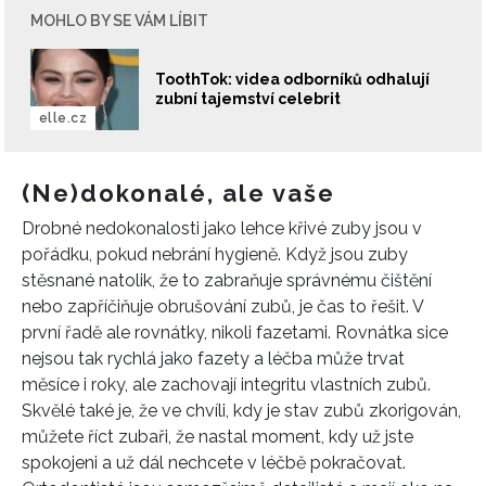
MOHLO BY SE VÁM LÍBIT
ToothTok: videa odborníků odhalují
zubní tajemství celebrit
elle.cz
(Ne)dokonalé, ale vaše
Drobné nedokonalosti jako lehce křivé zuby jsou v
pořádku, pokud nebrání hygieně. Když jsou zuby
stěsnané natolik, že to zabraňuje správnému čištění
nebo zapříčiňuje obrušování zubů, je čas to řešit. V
první řadě ale rovnátky, nikoli fazetami. Rovnátka sice
nejsou tak rychlá jako fazety a léčba může trvat
měsíce i roky, ale zachovají integritu vlastních zubů.
Skvělé také je, že ve chvíli, kdy je stav zubů zkorigován,
můžete říct zubaři, že nastal moment, kdy už jste
spokojeni a už dál nechcete v léčbě pokračovat.