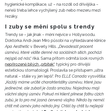
hygienické komplikace, už – na rozdíl od dřívějška –
neřeší třeba lehce vychýlený zub nebo mezeru mezi
řezáky.
I zuby se mění spolu s trendy
Trendy se – jak jinak – mění nejvíce v Hollywoodu.
Doktorka Andi-Jean Miro působí na vyhledávané klinice
Apa Aesthetic
v Beverly Hills. „
Devadesát procent
úsměvů, které vidíte denně na sociálních sítích, pochází
nejspíš od nás
,“ říká. Sama přitom odmítá look rovných
nepřirozeně bílých „orbitek“
, typický pro dřívější
estetickou stomatologii. Proslavila se přístupem „ultra
natural – stále vy, jen lepší“. Pro
ELLE Canada
vysvětlila:
„
Každý máme určité charakteristiky úsměvu, které jsou
jedinečné, ale zubaři je často smažou. Najednou mají
všichni stejný úsměv. Pokud mi klient přinese fotku cizích
zubů, je to pro mě jasná červená vlajka. Nikdo by neměl
chtít mít úsměv jako někdo jiný. Chtěl by chtít tu nejlepší