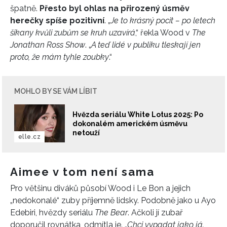
špatně.
Přesto byl ohlas na přirozený úsměv
herečky spíše pozitivní
. „
Je to krásný pocit – po letech
šikany kvůli zubům se kruh uzavírá
,“ řekla Wood v
The
Jonathan Ross Show
. „
A teď lidé v publiku tleskají jen
proto, že mám tyhle zoubky
.“
MOHLO BY SE VÁM LÍBIT
Hvězda seriálu White Lotus 2025: Po
dokonalém americkém úsměvu
netouží
elle.cz
Aimee v tom není sama
Pro většinu diváků působí Wood i Le Bon a jejich
„nedokonalé“ zuby příjemně lidsky. Podobně jako u Ayo
Edebiri, hvězdy seriálu
The Bear
. Ačkoli jí zubař
doporučil rovnátka, odmítla je. „
Chci vypadat jako já.