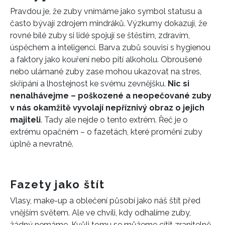
INFORMACE
Pravdou je, že zuby vnímáme jako symbol statusu a
REDAKCE
často bývají zdrojem mindráků. Výzkumy dokazují, že
rovné bílé zuby si lidé spojují se štěstím, zdravím,
úspěchem a inteligencí. Barva zubů souvisí s hygienou
a faktory jako kouření nebo pití alkoholu. Obroušené
nebo ulámané zuby zase mohou ukazovat na stres,
skřípání a lhostejnost ke svému zevnějšku.
Nic si
nenalhávejme – poškozené a neopečované zuby
v nás okamžitě vyvolají nepříznivý obraz o jejich
majiteli
. Tady ale nejde o tento extrém. Řeč je o
extrému opačném – o fazetách, které promění zuby
úplně a nevratně.
Fazety jako štít
Vlasy, make-up a oblečení působí jako náš štít před
vnějším světem. Ale ve chvíli, kdy odhalíme zuby,
žádný nemáme. Kvůli tomu se můžeme cítit zranitelně.