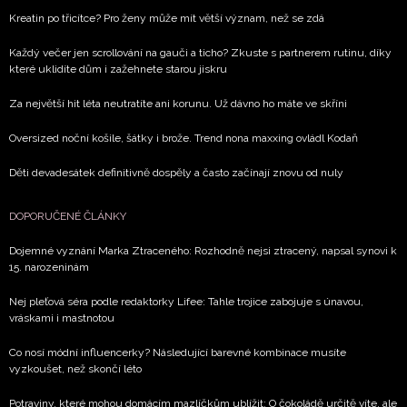
Kreatin po třicítce? Pro ženy může mít větší význam, než se zdá
Každý večer jen scrollování na gauči a ticho? Zkuste s partnerem rutinu, díky
které uklidíte dům i zažehnete starou jiskru
Za největší hit léta neutratíte ani korunu. Už dávno ho máte ve skříni
Oversized noční košile, šátky i brože. Trend nona maxxing ovládl Kodaň
Děti devadesátek definitivně dospěly a často začínají znovu od nuly
DOPORUČENÉ ČLÁNKY
Dojemné vyznání Marka Ztraceného: Rozhodně nejsi ztracený, napsal synovi k
15. narozeninám
Nej pleťová séra podle redaktorky Lifee: Tahle trojice zabojuje s únavou,
vráskami i mastnotou
Co nosí módní influencerky? Následující barevné kombinace musíte
vyzkoušet, než skončí léto
Potraviny, které mohou domácím mazlíčkům ublížit: O čokoládě určitě víte, ale