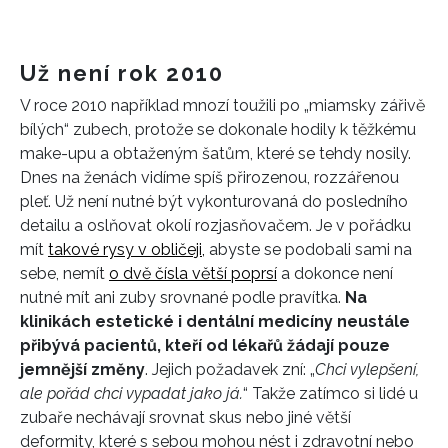
Už není rok 2010
V roce 2010 například mnozí toužili po „miamsky zářivě
bílých“ zubech, protože se dokonale hodily k těžkému
make-upu a obtaženým šatům, které se tehdy nosily.
Dnes na ženách vidíme spíš přirozenou, rozzářenou
pleť. Už není nutné být vykonturovaná do posledního
detailu a oslňovat okolí rozjasňovačem. Je v pořádku
mít
takové rysy v obličeji,
abyste se podobali sami na
sebe, nemít
o dvě čísla větší poprsí
a dokonce není
nutné mít ani zuby srovnané podle pravítka.
Na
klinikách estetické i dentální medicíny neustále
přibývá pacientů, kteří od lékařů žádají pouze
jemnější změny
. Jejich požadavek zní: „
Chci vylepšení,
ale pořád chci vypadat jako já.
“ Takže zatímco si lidé u
zubaře nechávají srovnat skus nebo jiné větší
deformity, které s sebou mohou nést i zdravotní nebo