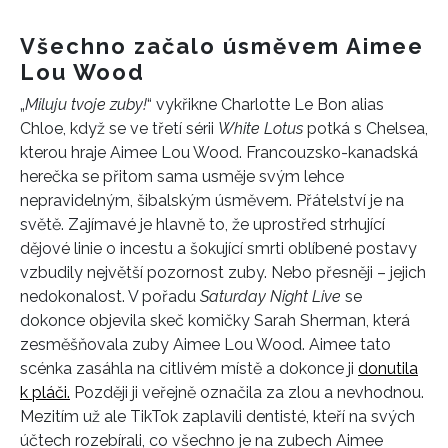
Všechno začalo úsměvem Aimee
Lou Wood
„
Miluju tvoje zuby!
“ vykřikne Charlotte Le Bon alias
Chloe, když se ve třetí sérii
White Lotus
potká s Chelsea,
kterou hraje Aimee Lou Wood. Francouzsko-kanadská
herečka se přitom sama usměje svým lehce
nepravidelným, šibalským úsměvem. Přátelství je na
světě. Zajímavé je hlavně to, že uprostřed strhující
dějové linie o incestu a šokující smrti oblíbené postavy
vzbudily největší pozornost zuby. Nebo přesněji – jejich
nedokonalost. V pořadu
Saturday Night Live
se
dokonce objevila skeč komičky Sarah Sherman, která
zesměšňovala zuby Aimee Lou Wood. Aimee tato
scénka zasáhla na citlivém místě a dokonce ji
donutila
k pláči.
Později ji veřejně označila za zlou a nevhodnou.
Mezitím už ale TikTok zaplavili dentisté, kteří na svých
účtech rozebírali, co všechno je na zubech Aimee