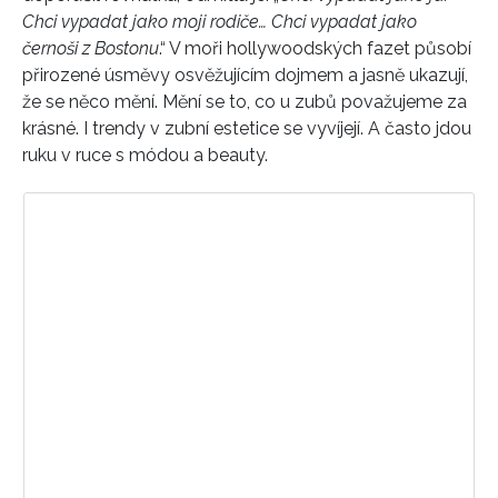
Chci vypadat jako moji rodiče… Chci vypadat jako
černoši z Bostonu
.“ V moři hollywoodských fazet působí
přirozené úsměvy osvěžujícím dojmem a jasně ukazují,
že se něco mění. Mění se to, co u zubů považujeme za
krásné. I trendy v zubní estetice se vyvíjejí. A často jdou
ruku v ruce s módou a beauty.