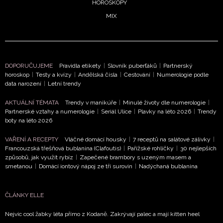
HOROSKOPY
MIX
DOPORUČUJEME
Pravidla etikety
|
Slovník puberťáků
|
Partnerský
horoskop
|
Testy a kvízy
|
Andělská čísla
|
Cestování
|
Numerologie podle
data narození
|
Letní trendy
AKTUÁLNÍ TÉMATA
Trendy v manikúře
|
Minulé životy dle numerologie
|
Partnerské vztahy a numerologie
|
Seriál Ulice
|
Plavky na léto 2026
|
Trendy
boty na léto 2026
VAŘENÍ A RECEPTY
Vláčné domácí housky
|
7 receptů na salátové zálivky
|
Francouzská třešňová bublanina (Clafoutis)
|
Pařížské rohlíčky
|
30 nejlepších
způsobů, jak využít rybíz
|
Zapečené brambory s uzeným masem a
smetanou
|
Domácí iontový nápoj ze tří surovin
|
Nadýchaná bublanina
ČLÁNKY ELLE
Nejvíc cool žabky léta přímo z Kodaně. Zakrývají palec a mají kitten heel