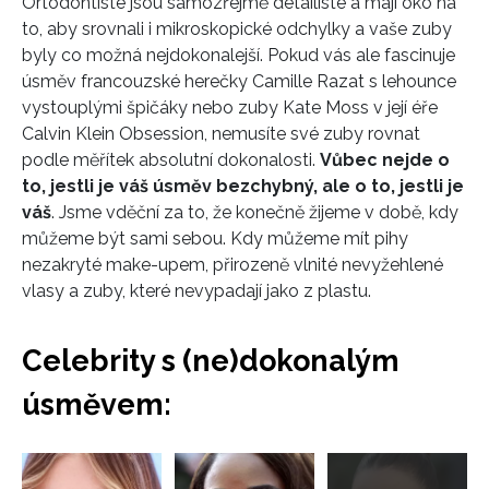
Ortodontisté jsou samozřejmě detailisté a mají oko na
to, aby srovnali i mikroskopické odchylky a vaše zuby
byly co možná nejdokonalejší. Pokud vás ale fascinuje
úsměv francouzské herečky Camille Razat s lehounce
vystouplými špičáky nebo zuby Kate Moss v její éře
Calvin Klein Obsession, nemusíte své zuby rovnat
podle měřítek absolutní dokonalosti.
Vůbec nejde o
to, jestli je váš úsměv bezchybný, ale o to, jestli je
váš
. Jsme vděční za to, že konečně žijeme v době, kdy
můžeme být sami sebou. Kdy můžeme mít pihy
nezakryté make-upem, přirozeně vlnité nevyžehlené
vlasy a zuby, které nevypadají jako z plastu.
Celebrity s (ne)dokonalým
úsměvem:
Přejít