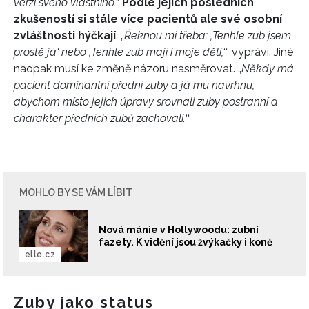
verzi svého vlastního.
“
Podle jejích posledních
zkušeností si stále více pacientů ale své osobní
zvláštnosti hýčkají
. „
Řeknou mi třeba: ‚Tenhle zub jsem
prostě já‘ nebo ‚Tenhle zub mají i moje děti,
‘“ vypráví. Jiné
naopak musí ke změně názoru nasměrovat. „
Někdy má
pacient dominantní přední zuby a já mu navrhnu,
abychom místo jejich úpravy srovnali zuby postranní a
charakter předních zubů zachovali.
‘“
MOHLO BY SE VÁM LÍBIT
Nová mánie v Hollywoodu: zubní
fazety. K vidění jsou žvýkačky i koně
elle.cz
Zuby jako status