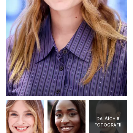
HOME
Přejít
do
galerie