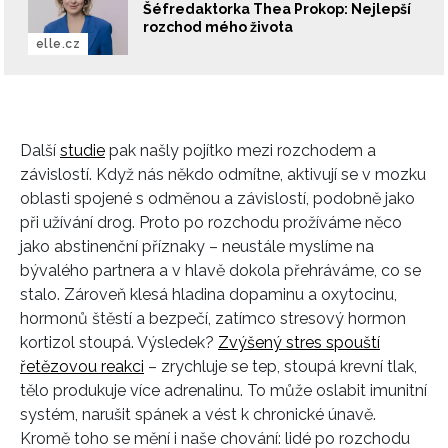
Šéfredaktorka Thea Prokop: Nejlepší
rozchod mého života
elle.cz
Další
studie
pak našly pojítko mezi rozchodem a
závislostí. Když nás někdo odmítne, aktivují se v mozku
oblasti spojené s odměnou a závislostí, podobně jako
při užívání drog. Proto po rozchodu prožíváme něco
jako abstinenční příznaky – neustále myslíme na
bývalého partnera a v hlavě dokola přehráváme, co se
stalo. Zároveň klesá hladina dopaminu a oxytocinu,
hormonů štěstí a bezpečí, zatímco stresový hormon
kortizol stoupá. Výsledek?
Zvýšený stres spouští
řetězovou reakci
– zrychluje se tep, stoupá krevní tlak,
tělo produkuje více adrenalinu. To může oslabit imunitní
systém, narušit spánek a vést k chronické únavě.
Kromě toho se mění i naše chování: lidé po rozchodu