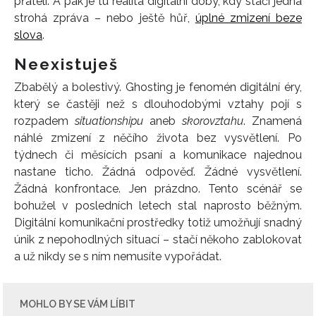
přáteli. A pak je tu realita digitální doby, kdy stačí jedna
strohá zpráva – nebo ještě hůř,
úplné zmizení beze
slova
.
Neexistuješ
Zbabělý a bolestivý. Ghosting je fenomén digitální éry,
který se častěji než s dlouhodobými vztahy pojí s
rozpadem
situationshipu
aneb
skorovztahu
. Znamená
náhlé zmizení z něčího života bez vysvětlení. Po
týdnech či měsících psaní a komunikace najednou
nastane ticho. Žádná odpověď. Žádné vysvětlení.
Žádná konfrontace. Jen prázdno. Tento scénář se
bohužel v posledních letech stal naprosto běžným.
Digitální komunikační prostředky totiž umožňují snadný
únik z nepohodlných situací – stačí někoho zablokovat
a už nikdy se s ním nemusíte vypořádat.
MOHLO BY SE VÁM LÍBIT