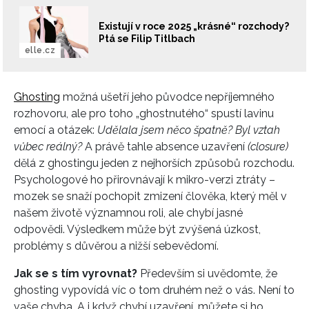
Existují v roce 2025 „krásné“ rozchody?
Ptá se Filip Titlbach
elle.cz
Ghosting
možná ušetří jeho původce nepříjemného
rozhovoru, ale pro toho „ghostnutého“ spustí lavinu
emocí a otázek:
Udělala jsem něco špatně? Byl vztah
vůbec reálný?
A právě tahle absence uzavření
(closure)
dělá z ghostingu jeden z nejhorších způsobů rozchodu.
Psychologové ho přirovnávají k mikro-verzi ztráty –
mozek se snaží pochopit zmizení člověka, který měl v
našem životě významnou roli, ale chybí jasné
odpovědi. Výsledkem může být zvýšená úzkost,
problémy s důvěrou a nižší sebevědomí.
Jak se s tím vyrovnat?
Především si uvědomte, že
ghosting vypovídá víc o tom druhém než o vás. Není to
vaše chyba. A i když chybí uzavření, můžete si ho