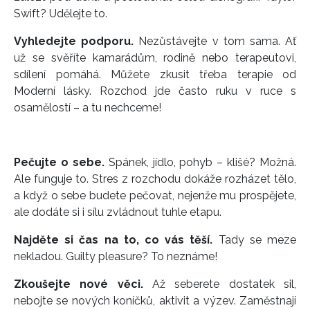
Swift? Udělejte to.
Vyhledejte podporu.
Nezůstávejte v tom sama. Ať
už se svěříte kamarádům, rodině nebo terapeutovi,
sdílení pomáhá. Můžete zkusit třeba terapie od
Moderní lásky. Rozchod jde často ruku v ruce s
osamělostí – a tu nechceme!
Pečujte o sebe.
Spánek, jídlo, pohyb – klišé? Možná.
Ale funguje to. Stres z rozchodu dokáže rozházet tělo,
a když o sebe budete pečovat, nejenže mu prospějete,
ale dodáte si i sílu zvládnout tuhle etapu.
Najděte si čas na to, co vás těší.
Tady se meze
nekladou. Guilty pleasure? To neznáme!
Zkoušejte nové věci.
Až seberete dostatek sil,
nebojte se nových koníčků, aktivit a výzev. Zaměstnají