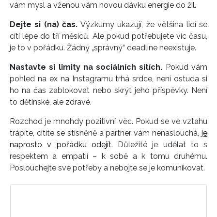
vám mysl a vženou vám novou dávku energie do žil.
Dejte si (na) čas.
Výzkumy ukazují, že většina lidí se
cítí lépe do tří měsíců. Ale pokud potřebujete víc času,
INFORMACE
je to v pořádku. Žádný „správný“ deadline neexistuje.
REDAKCE
Nastavte si limity na sociálních sítích.
Pokud vám
pohled na ex na Instagramu trhá srdce, není ostuda si
ho na čas zablokovat nebo skrýt jeho příspěvky. Není
to dětinské, ale zdravé.
Rozchod je mnohdy pozitivní věc. Pokud se ve vztahu
trápíte, cítíte se stísněně a partner vám nenaslouchá,
je
naprosto v pořádku odejít
. Důležité je udělat to s
respektem a empatií – k sobě a k tomu druhému.
Poslouchejte své potřeby a nebojte se je komunikovat.