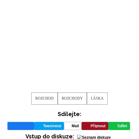
ODESLAT
Přihlášením k newsletteru souhlasíte s
Obchodními
podmínkami společnosti BurdaMedia Extra s.r.o.
a
potvrzujete, že jste se seznámili se
Zásadami
ochrany soukromí
- BurdaMedia Extra s.r.o. bude s
Vašimi údaji pracovat zejména k organizaci a
vyhodnocení akce a zasílání novinek.
Chcete navíc dostávat i další zajímavé a exkluzivní
informace od našich partnerů? Pokud souhlasíte se
zpracováním údajů k tomuto účelu podle
Zásad ochrany
soukromí BurdaMedia Extra s.r.o.
, zaškrtněte toto pole.
ROZCHOD
ROZCHODY
LÁSKA
Sdílejte:
Tweetnout
Mail
Připnout
Sdílet
Vstup do diskuze: