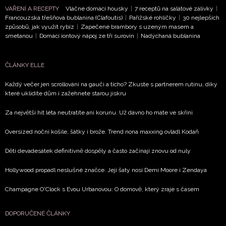
VAŘENÍ A RECEPTY
Vláčné domácí housky
|
7 receptů na salátové zálivky
|
Francouzská třešňová bublanina (Clafoutis)
|
Pařížské rohlíčky
|
30 nejlepších
způsobů, jak využít rybíz
|
Zapečené brambory s uzeným masem a
smetanou
|
Domácí iontový nápoj ze tří surovin
|
Nadýchaná bublanina
ČLÁNKY ELLE
Každý večer jen scrollování na gauči a ticho? Zkuste s partnerem rutinu, díky
které uklidíte dům i zažehnete starou jiskru
Za největší hit léta neutratíte ani korunu. Už dávno ho máte ve skříni
Oversized noční košile, šátky i brože. Trend nona maxxing ovládl Kodaň
Děti devadesátek definitivně dospěly a často začínají znovu od nuly
Hollywood propadl neslušné značce. Její šaty nosí Demi Moore i Zendaya
Champagne O'Clock s Evou Urbanovou: O domově, který zraje s časem
DOPORUČENÉ ČLÁNKY