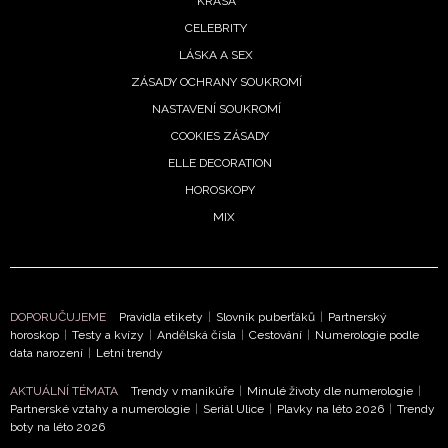
KRÁSA
CELEBRITY
LÁSKA A SEX
ZÁSADY OCHRANY SOUKROMÍ
NASTAVENÍ SOUKROMÍ
COOKIES ZÁSADY
ELLE DECORATION
HOROSKOPY
MIX
DOPORUČUJEME
Pravidla etikety
|
Slovník puberťáků
|
Partnerský
horoskop
|
Testy a kvízy
|
Andělská čísla
|
Cestování
|
Numerologie podle
data narození
|
Letní trendy
AKTUÁLNÍ TÉMATA
Trendy v manikúře
|
Minulé životy dle numerologie
|
Partnerské vztahy a numerologie
|
Seriál Ulice
|
Plavky na léto 2026
|
Trendy
boty na léto 2026