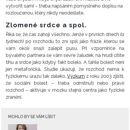
vytvořit sami – třeba napsáním pomyslného dopisu na
rozloučenou, který nikdy neodešlete.
Zlomené srdce a spol.
Říká se, že čas zahojí všechno. Jenže v prvních dnech
(a
týdnech)
po rozchodu to zní spíš jako fráze, kterou se
vám okolí snaží zalepit pusu. Při vzpomínce na
bývalého partnera se vám sevře žaludek, na hrudi cítíte
tíhu a srdce jako kdyby fakt bolelo. A tahle bolest není
jen metaforická. Studie ukazují, že rozchod nemá k
fyzickému úrazu tak daleko.
Výzkum
z roku 2003 zjistil,
že sociální bolest – třeba odmítnutí nebo právě
rozchod – aktivuje v mozku stejná centra jako fyzické
zranění.
MOHLO BY SE VÁM LÍBIT