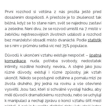
První rozchod si většina z nás prožila ještě před
dosažením dospělosti. A přestože je to zkušenost tak
běžná, když se to stane nám, svět se najednou zastaví
a zešedne. Není divu, že se rozvod umístil na 7. místě v
žebříčku nejstresovějších životních událostí a rozchod
bez manželství obsadil místo dvanácté. Podle
statistik
se s ním v průměru setká víc než 75% populace.
Důvodů k ukončení vztahu existuje nespočet –
špatná
komunikace
, nuda, potřeba svobody, nedostatek
intimity, rozdílné hodnoty, nevěra… A stejně jako jsou
různé důvody, existují i různé způsoby, jak vztah
ukončit. Někdo se postupně odtáhne a pomalu mizí ze
života druhého, jiný jedná na rovinu a vše otevřeně
vysvětlí. Jsou tací, kteří si schválně vyvolají hádku, aby
měli důvod k dramatickému rozchodu, nebo se uchylují
k manipulaci a nechají zprávu o konci vztahu šířit mezi