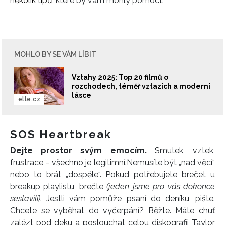
několik tipů
, které by vám mohly pomoct.
MOHLO BY SE VÁM LÍBIT
Vztahy 2025: Top 20 filmů o
rozchodech, téměř vztazích a moderní
lásce
elle.cz
SOS Heartbreak
Dejte prostor svým emocím.
Smutek, vztek,
frustrace – všechno je legitimní.
Nemusíte být „nad věcí“
nebo to brát „dospěle“. Pokud potřebujete brečet u
breakup playlistu, brečte
(jeden jsme pro vás dokonce
sestavili)
. Jestli vám pomůže psaní do deníku, pište.
Chcete se vyběhat do vyčerpání? Běžte. Máte chuť
zalézt pod deku a poslouchat celou diskografii Taylor