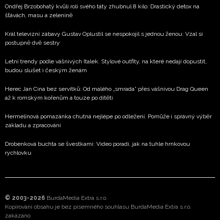
Ondřej Brzobohatý kvůli roli svého táty zhubnul 8 kilo: Drastický detox na
šťávách, masu a zelenině
Král televizní zábavy Gustav Oplustil se nespokojil s jednou ženou: Vzal si
postupně dvě sestry
Letní trendy podle vášnivých Italek. Stylové outfity, na které nedají dopustit,
budou slušet i českým ženám
Herec Jan Cina bez servítků: Od malého „smrada” přes vášnivou Drag Queen
až k romským kořenům a touze po dítěti
Hermelínová pomazánka chutná nejlépe po odležení. Pomůže i správný výběr
základu a zpracování
Drobenková buchta se švestkami: Video poradí, jak na tuhle hrnkovou
rychlovku
© 2003-2026
BurdaMedia Extra s.r.o.
Kopírování obsahu je bez písemného souhlasu BurdaMedia Extra s.r.o.
zakázáno