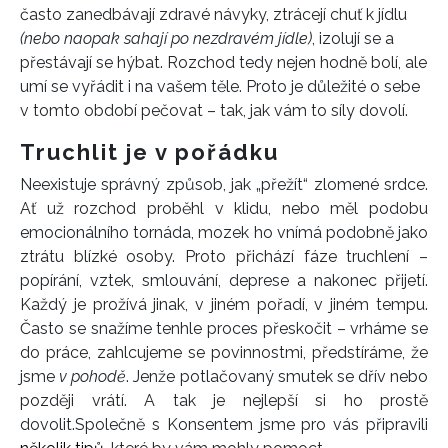
často zanedbávají zdravé návyky, ztrácejí chuť k jídlu
(nebo naopak sahají po nezdravém jídle)
, izolují se a
přestávají se hýbat. Rozchod tedy nejen hodně bolí, ale
umí se vyřádit i na vašem těle. Proto je důležité o sebe
v tomto období pečovat – tak, jak vám to síly dovolí.
Truchlit je v pořádku
Neexistuje správný způsob, jak „přežít“ zlomené srdce.
Ať už rozchod proběhl v klidu, nebo měl podobu
emocionálního tornáda, mozek ho vnímá podobně jako
ztrátu blízké osoby. Proto přichází fáze truchlení –
popírání, vztek, smlouvání, deprese a nakonec přijetí.
Každý je prožívá jinak, v jiném pořadí, v jiném tempu.
Často se snažíme tenhle proces přeskočit – vrháme se
do práce, zahlcujeme se povinnostmi, předstíráme, že
jsme
v pohodě
. Jenže potlačovaný smutek se dřív nebo
později vrátí. A tak je nejlepší si ho prostě
dovolit.
Společně s Konsentem jsme pro vás připravili