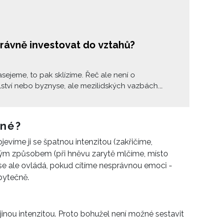
právně investovat do vztahů?
asejeme, to pak sklízíme. Řeč ale není o
ství nebo byznyse, ale mezilidských vazbách.
ahy vyžadují, abychom do nich vkládali: čas,
st, lásku i peníze. Teprve pak dostaneme zpět
da: podporu, vzájemné pochopení, soulad.
dné?
jevíme ji se špatnou intenzitou (zakřičíme,
ným způsobem (při hněvu zarytě mlčíme, místo
 ale ovládá, pokud cítíme nesprávnou emoci -
bytečně.
 jinou intenzitou. Proto bohužel není možné sestavit