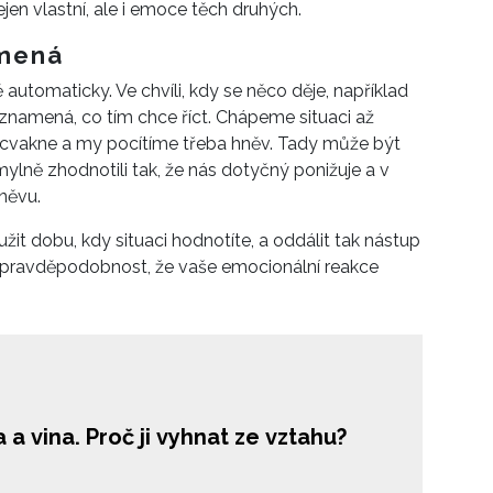
n vlastní, ale i emoce těch druhých.
amená
utomaticky. Ve chvíli, kdy se něco děje, například
znamená, co tím chce říct. Chápeme situaci až
ecvakne a my pocítíme třeba hněv. Tady může být
lně zhodnotili tak, že nás dotyčný ponižuje a v
něvu.
t dobu, kdy situaci hodnotíte, a oddálit tak nástup
e pravděpodobnost, že vaše emocionální reakce
 a vina. Proč ji vyhnat ze vztahu?