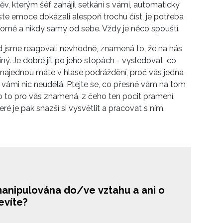
, kterým šéf zahájil setkání s vámi, automaticky
te emoce dokázali alespoň trochu číst, je potřeba
ědomě a nikdy samy od sebe. Vždy je něco spouští.
ud jsme reagovali nevhodně, znamená to, že na nás
iný. Je dobré jít po jeho stopách - vysledovat, co
najednou máte v hlase podráždění, proč vás jedna
s vámi nic neudělá. Ptejte se, co přesně vám na tom
 co to pro vás znamená, z čeho ten pocit pramení.
eré je pak snazší si vysvětlit a pracovat s ním.
manipulována do/ve vztahu a ani o
evíte?