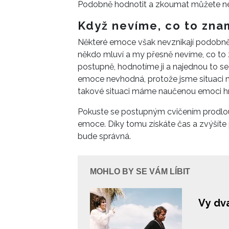
Podobně hodnotit a zkoumat můžete neje
Když nevíme, co to zn
Některé emoce však nevznikají podobně a
někdo mluví a my přesně nevíme, co to 
postupně, hodnotíme ji a najednou to s
emoce nevhodná, protože jsme situaci my
takové situaci máme naučenou emoci h
Pokuste se postupným cvičením prodlouži
emoce. Díky tomu získáte čas a zvýšít
bude správná.
MOHLO BY SE VÁM LÍBIT
Vy dva