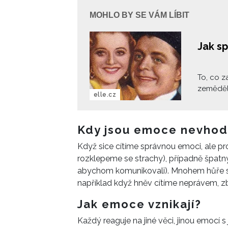
MOHLO BY SE VÁM LÍBIT
Jak s
To, co z
zeměděl
elle.cz
Naše vzt
trpělivo
dividen
Kdy jsou emoce nevho
Když sice cítíme správnou emoci, ale pro
rozklepeme se strachy), případně špat
abychom komunikovali). Mnohem hůře se
například když hněv cítíme neprávem, z
Jak emoce vznikají?
Každý reaguje na jiné věci, jinou emocí s