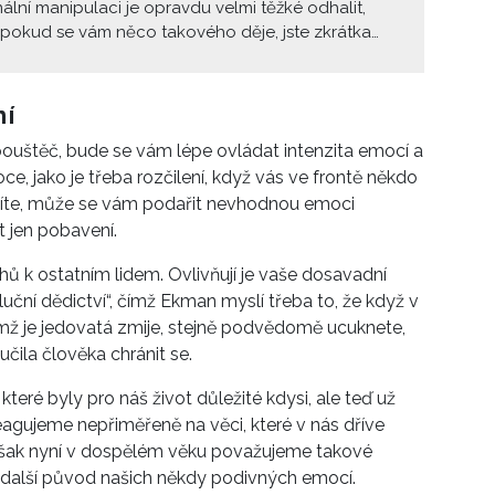
lní manipulaci je opravdu velmi těžké odhalit,
pokud se vám něco takového děje, jste zkrátka
lovaná. Zkuste s námi na svůj vztah nahlédnou
Díky tomu jsou některé náznaky lépe viditelné... A
 spatříte i ve vašem vztahu, možná je na čase
ní
artnera.
pouštěč, bude se vám lépe ovládat intenzita emocí a
e, jako je třeba rozčilení, když vás ve frontě někdo
níte, může se vám podařit nevhodnou emoci
t jen pobavení.
hů k ostatním lidem. Ovlivňují je vaše dosavadní
luční dědictví“, čímž Ekman myslí třeba to, že když v
 nímž je jedovatá zmije, stejně podvědomě ucuknete,
čila člověka chránit se.
eré byly pro náš život důležité kdysi, ale teď už
reagujeme nepřiměřeně na věci, které v nás dříve
však nyní v dospělém věku považujeme takové
 další původ našich někdy podivných emocí.