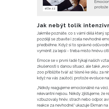
Emocioná
protože 
elle.cz
zmanipu
zvenčí. 
pokud je
Jak nebýt tolik intenziv
změnit p
Jakmile poznáte, co s vámi dělá který s
později se zbavíte i zcela nevhodné emoc
předběhne. Když si to správně odůvod
vyměnit za lepší - třeba místo hněvu cíti
Emoce se v první řadě týkají našich vzta
zkušenosti s danou situací, ale také „evo
zoo přiblížíte tvář až těsně ke sklu, za
když na vás zaútočí, protože evoluce nau
„Někdy reagujeme emocionálně na věci, kt
relevantní nejsou. Někdy zjišťujeme, že 
vzbuzovaly hněv, strach nebo odpor, a
reakce za nevhodné,“ ukazuje Ekman na