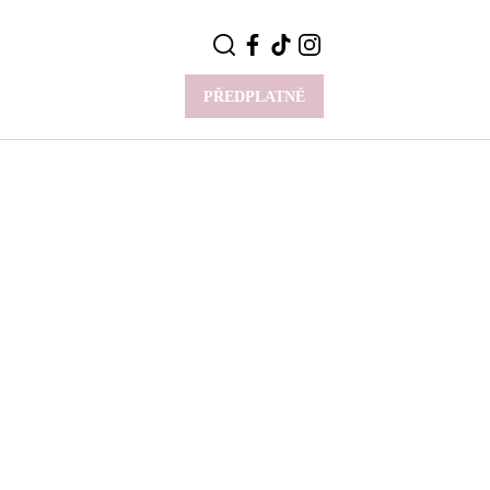
PŘEDPLATNÉ
VÍCE
Y
CELEBRITY
Novinky
Styl slavných
Rozhovory
ie