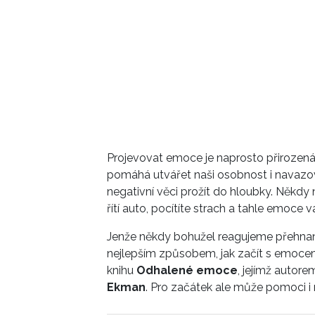
Projevovat emoce je naprosto přirozená 
pomáhá utvářet naši osobnost i navazo
negativní věci prožít do hloubky. Někdy 
řítí auto, pocítíte strach a tahle emoce
Jenže někdy bohužel reagujeme přehnan
nejlepším způsobem, jak začít s emocemi 
knihu
Odhalené emoce
, jejímž autor
Ekman
. Pro začátek ale může pomoci i 