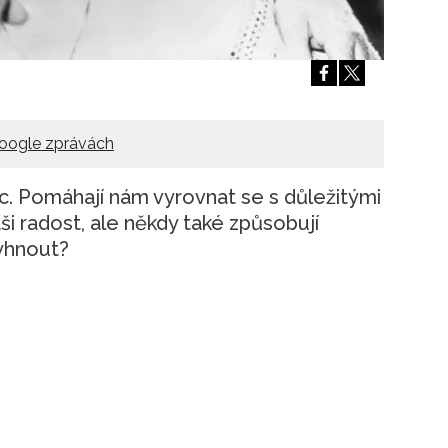
Přihlášením k newsletteru souhlasíte s
Obcho
společnosti BurdaMedia Extra s.r.o.
a potv
Zásadami ochrany soukromí
- BurdaMedia E
pracovat zejména k organizaci a vyhodnocení 
Chcete navíc dostávat i další zajímavé a exkluz
oogle zprávách
Pokud souhlasíte se zpracováním údajů k tom
soukromí BurdaMedia Extra s.r.o.
, zaškrtnět
. Pomáhají nám vyrovnat se s důležitými
ši radost, ale někdy také způsobují
yhnout?