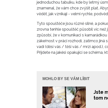
jednoduchou tabulku, kde by letmý úsměv
znamenal, že vám chce zvýšit plat. Abys
vědět, jak vznikají - velmi rychle, podv
Tyto spouštěče jsou různě silné, a pok
zrovna tenhle spouštěč působil víc než j
způsobí, že v komunikaci s kamarádkou 
zákeřnost v práci rozhodí, zatímco jiná 
vadí (děsí vás / těší vás / mrzí apod.),
Přijdete na jakési opakující se schéma, kt
MOHLO BY SE VÁM LÍBIT
Jste 
tom n