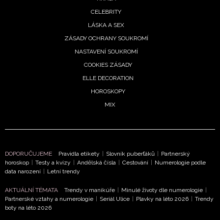
CELEBRITY
LÁSKA A SEX
ZÁSADY OCHRANY SOUKROMÍ
NASTAVENÍ SOUKROMÍ
COOKIES ZÁSADY
ELLE DECORATION
HOROSKOPY
MIX
DOPORUČUJEME
Pravidla etikety
|
Slovník puberťáků
|
Partnerský
horoskop
|
Testy a kvízy
|
Andělská čísla
|
Cestování
|
Numerologie podle
data narození
|
Letní trendy
AKTUÁLNÍ TÉMATA
Trendy v manikúře
|
Minulé životy dle numerologie
|
Partnerské vztahy a numerologie
|
Seriál Ulice
|
Plavky na léto 2026
|
Trendy
boty na léto 2026