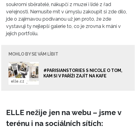
soukromí sběratelé, nákupčí z muzeí i lidé z řad
veřejnosti. Nemusíte mít v úmyslu zakoupit si zde dílo,
jde o zajímavou podívanou už jen proto, že zde
NEWSLETTER
vystavují ty nejlepší galerie to, co je zrovna k mání v
jejich portfoliu.
ODESLAT
MOHLO BY SE VÁM LÍBIT
Přihlášením k newsletteru souhlasíte s
Obchodními
podmínkami společnosti BurdaMedia Extra s.r.o.
a
#PARISIANSTORIES S NICOLE O TOM,
potvrzujete, že jste se seznámili se
Zásadami
KAM SI V PAŘÍŽI ZAJÍT NA KAFE
ochrany soukromí
- BurdaMedia Extra s.r.o. bude s
elle.cz
Vašimi údaji pracovat zejména k organizaci a
vyhodnocení akce a zasílání novinek.
Chcete navíc dostávat i další zajímavé a exkluzivní
ELLE nežije jen na webu – jsme v
informace od našich partnerů? Pokud souhlasíte se
zpracováním údajů k tomuto účelu podle
Zásad ochrany
terénu i na sociálních sítích:
soukromí BurdaMedia Extra s.r.o.
, zaškrtněte toto pole.