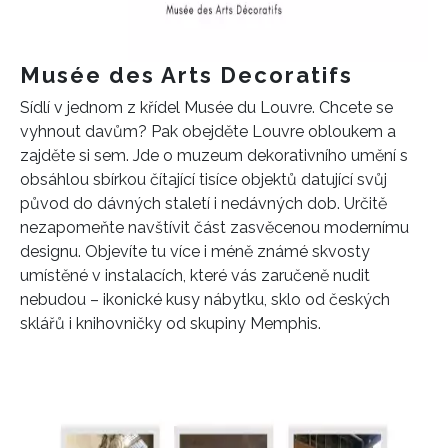
Musée des Arts Decoratifs
Sídlí v jednom z křídel Musée du Louvre. Chcete se
vyhnout davům? Pak obejděte Louvre obloukem a
zajděte si sem. Jde o muzeum dekorativního umění s
obsáhlou sbírkou čítající tisíce objektů datující svůj
původ do dávných staletí i nedávných dob. Určitě
nezapomeňte navštívit část zasvěcenou modernímu
designu. Objevíte tu více i méně známé skvosty
umístěné v instalacích, které vás zaručeně nudit
nebudou – ikonické kusy nábytku, sklo od českých
sklářů i knihovničky od skupiny Memphis.