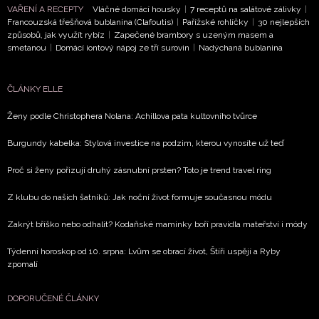
VAŘENÍ A RECEPTY
Vláčné domácí housky
|
7 receptů na salátové zálivky
|
Francouzská třešňová bublanina (Clafoutis)
|
Pařížské rohlíčky
|
30 nejlepších
způsobů, jak využít rybíz
|
Zapečené brambory s uzeným masem a
smetanou
|
Domácí iontový nápoj ze tří surovin
|
Nadýchaná bublanina
ČLÁNKY ELLE
Ženy podle Christophera Nolana: Achillova pata kultovního tvůrce
Burgundy kabelka: Stylová investice na podzim, kterou vynosíte už teď
Proč si ženy pořizují druhý zásnubní prsten? Toto je trend travel ring
Z klubu do našich šatníků: Jak noční život formuje současnou módu
Zakrýt bříško nebo odhalit? Kodaňské maminky boří pravidla mateřství i módy
Týdenní horoskop od 10. srpna: Lvům se obrací život, Štíři uspějí a Ryby
zpomalí
DOPORUČENÉ ČLÁNKY