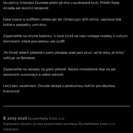
Skutečný Krokodýl Dundee přežil 56 dnů v australské buši: Příběh Roda
Ansella ale skončil neslavně
Klára Issová si outfitem ubrala pár let: Omlazující střih džínů, zajímavá bílá
košile a podpatky umí divy
Zapomeňte na chytré hodinky: V roce 2026 se vrací vintage modely s úzkým
řemínkem, které pozvednou váš outfit
„Po třiceti letech přátelství jsem přestala volat jako první, od té doby je ticho,“
svěřuje se Bohdana
Zapomeňte na recepty na gram přesně. Italská minestrone stojí na pár
sezonních surovinách a velké volnosti
Lečo bez zavařování: Zkuste recept s plnotučnou hořčicí pro dlouhou
trvanlivost
© 2003-2026
BurdaMedia Extra s.r.o.
Kopírování obsahu je bez písemného souhlasu BurdaMedia Extra s.r.o.
zakázáno