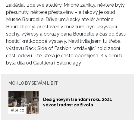
zakládali zde své ateliéry. Mnohé zanikly, některé byly
přesunuty, některé přestavěny – a takový je osud
Musée Bourdelle. Dříve umělecký ateliér Antoine
Bourdelle byl přestavěn v muzeum, nyní ukrývající
sochy, výkresy a obrazy pana Bourdelle a čas od času
hostící krátkodobé výstavy. Navštívila jsem tu třeba
výstavu Back Side of Fashion, vzdávající hold zadní
části oděvu – té, která je často opomíjena. K vidění tu
byla díla od Gaultiera i Balenciagy.
MOHLO BY SE VÁM LÍBIT
Designovým trendům roku 2021
vévodí radost ze života
elle.cz