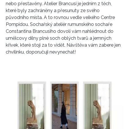
nebo přestavěny. Atelier Brancusi je jedním z těch,
které byly zachráněny a přesunuty ze svého
původního místa. A to rovnou vedle velkého Centre
Pompidou. Sochařský ateliér rumunského sochaře
Constantina Brancusiho dovolí vám nahlédnout do
umělcovy dílny plné soch oblých tvarů a jemných
křivek, které stojí za to vidět. Návštěva vám zabere jen
chvilinku, doporučuji nevynechat!