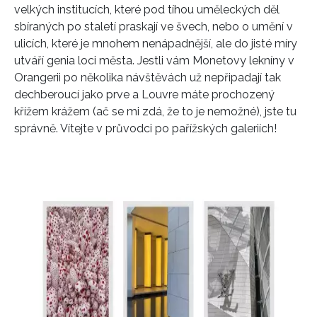
velkých institucích, které pod tíhou uměleckých děl
sbíraných po staletí praskají ve švech, nebo o umění v
ulicích, které je mnohem nenápadnější, ale do jisté míry
utváří genia loci města. Jestli vám Monetovy lekníny v
Orangerii po několika návštěvách už nepřipadají tak
dechberoucí jako prve a Louvre máte prochozený
křížem krážem (ač se mi zdá, že to je nemožné), jste tu
správně. Vítejte v průvodci po pařížských galeriích!