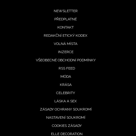
Footer
NEWSLETTER
PŘEDPLATNÉ
menu
KONTAKT
REDAKČNÍ ETICKÝ KODEX
VOLNÁ MÍSTA
INZERCE
NEWSLETTER
VŠEOBECNÉ OBCHODNÍ PODMÍNKY
RSS FEED
ODESLAT
MÓDA
KRÁSA
Přihlášením k newsletteru souhlasíte s
Obchodními
CELEBRITY
podmínkami společnosti BurdaMedia Extra s.r.o.
a
potvrzujete, že jste se seznámili se
Zásadami
LÁSKA A SEX
ochrany soukromí
- BurdaMedia Extra s.r.o. bude s
ZÁSADY OCHRANY SOUKROMÍ
Vašimi údaji pracovat zejména k organizaci a
NASTAVENÍ SOUKROMÍ
vyhodnocení akce a zasílání novinek.
COOKIES ZÁSADY
ELLE DECORATION
Chcete navíc dostávat i další zajímavé a exkluzivní