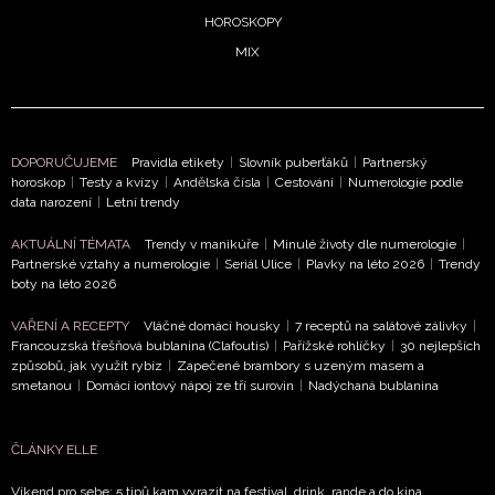
informace od našich partnerů? Pokud souhlasíte se
HOROSKOPY
zpracováním údajů k tomuto účelu podle
Zásad ochrany
MIX
soukromí BurdaMedia Extra s.r.o.
, zaškrtněte toto pole.
DOPORUČUJEME
Pravidla etikety
|
Slovník puberťáků
|
Partnerský
horoskop
|
Testy a kvízy
|
Andělská čísla
|
Cestování
|
Numerologie podle
data narození
|
Letní trendy
AKTUÁLNÍ TÉMATA
Trendy v manikúře
|
Minulé životy dle numerologie
|
Partnerské vztahy a numerologie
|
Seriál Ulice
|
Plavky na léto 2026
|
Trendy
boty na léto 2026
VAŘENÍ A RECEPTY
Vláčné domácí housky
|
7 receptů na salátové zálivky
|
Francouzská třešňová bublanina (Clafoutis)
|
Pařížské rohlíčky
|
30 nejlepších
způsobů, jak využít rybíz
|
Zapečené brambory s uzeným masem a
smetanou
|
Domácí iontový nápoj ze tří surovin
|
Nadýchaná bublanina
ČLÁNKY ELLE
Víkend pro sebe: 5 tipů kam vyrazit na festival, drink, rande a do kina