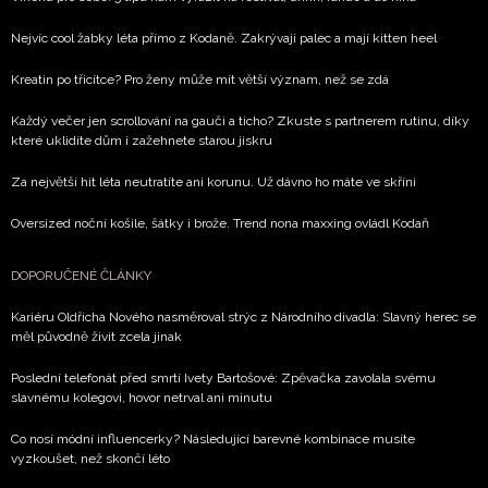
Nejvíc cool žabky léta přímo z Kodaně. Zakrývají palec a mají kitten heel
Kreatin po třicítce? Pro ženy může mít větší význam, než se zdá
Každý večer jen scrollování na gauči a ticho? Zkuste s partnerem rutinu, díky
které uklidíte dům i zažehnete starou jiskru
Za největší hit léta neutratíte ani korunu. Už dávno ho máte ve skříni
Oversized noční košile, šátky i brože. Trend nona maxxing ovládl Kodaň
DOPORUČENÉ ČLÁNKY
Kariéru Oldřicha Nového nasměroval strýc z Národního divadla: Slavný herec se
měl původně živit zcela jinak
Poslední telefonát před smrtí Ivety Bartošové: Zpěvačka zavolala svému
slavnému kolegovi, hovor netrval ani minutu
Co nosí módní influencerky? Následující barevné kombinace musíte
vyzkoušet, než skončí léto