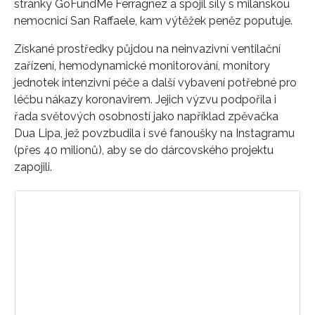
stránky GoFundMe Ferragnez a spojil síly s milánskou
nemocnicí San Raffaele, kam výtěžek peněz poputuje.
Získané prostředky půjdou na neinvazivní ventilační
zařízení, hemodynamické monitorování, monitory
jednotek intenzivní péče a další vybavení potřebné pro
léčbu nákazy koronavirem. Jejich výzvu podpořila i
řada světových osobností jako například zpěvačka
Dua Lipa, jež povzbudila i své fanoušky na Instagramu
(přes 40 milionů), aby se do dárcovského projektu
zapojili.