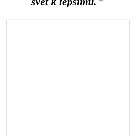
svět k lepšímu.
“
Zobrazit příspěvek na Instagramu