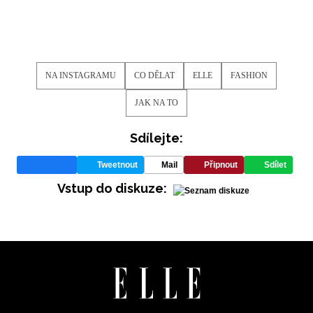
NA INSTAGRAMU
CO DĚLAT
ELLE
FASHION
JAK NA TO
Sdílejte:
Tweetnout
Mail
Připnout
Sdílet
Vstup do diskuze: