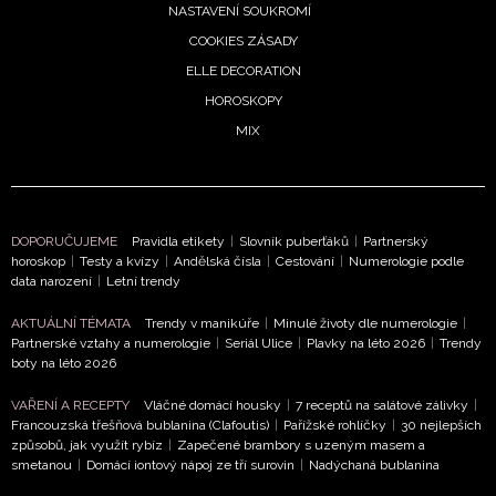
NASTAVENÍ SOUKROMÍ
COOKIES ZÁSADY
ELLE DECORATION
HOROSKOPY
MIX
DOPORUČUJEME
Pravidla etikety
|
Slovník puberťáků
|
Partnerský
NEWSLETTER
horoskop
|
Testy a kvízy
|
Andělská čísla
|
Cestování
|
Numerologie podle
data narození
|
Letní trendy
ODESLAT
AKTUÁLNÍ TÉMATA
Trendy v manikúře
|
Minulé životy dle numerologie
|
Partnerské vztahy a numerologie
|
Seriál Ulice
|
Plavky na léto 2026
|
Trendy
boty na léto 2026
Přihlášením k newsletteru souhlasíte s
Obchodními
podmínkami společnosti BurdaMedia Extra s.r.o.
a
VAŘENÍ A RECEPTY
Vláčné domácí housky
|
7 receptů na salátové zálivky
|
Francouzská třešňová bublanina (Clafoutis)
|
Pařížské rohlíčky
|
30 nejlepších
potvrzujete, že jste se seznámili se
Zásadami
způsobů, jak využít rybíz
|
Zapečené brambory s uzeným masem a
ochrany soukromí
- BurdaMedia Extra s.r.o. bude s
smetanou
|
Domácí iontový nápoj ze tří surovin
|
Nadýchaná bublanina
Vašimi údaji pracovat zejména k organizaci a