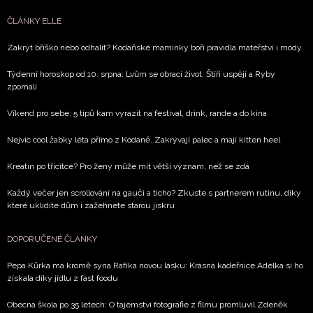
vyhodnocení akce a zasílání novinek.
ČLÁNKY ELLE
Chcete navíc dostávat i další zajímavé a exkluzivní
Zakrýt bříško nebo odhalit? Kodaňské maminky boří pravidla mateřství i módy
informace od našich partnerů? Pokud souhlasíte se
zpracováním údajů k tomuto účelu podle
Zásad ochrany
Týdenní horoskop od 10. srpna: Lvům se obrací život, Štíři uspějí a Ryby
soukromí BurdaMedia Extra s.r.o.
, zaškrtněte toto pole.
zpomalí
Víkend pro sebe: 5 tipů kam vyrazit na festival, drink, rande a do kina
Nejvíc cool žabky léta přímo z Kodaně. Zakrývají palec a mají kitten heel
Kreatin po třicítce? Pro ženy může mít větší význam, než se zdá
Každý večer jen scrollování na gauči a ticho? Zkuste s partnerem rutinu, díky
které uklidíte dům i zažehnete starou jiskru
DOPORUČENÉ ČLÁNKY
Pepa Kůrka má kromě syna Rafíka novou lásku: Krásná kadeřnice Adélka si ho
získala díky jídlu z fast foodu
Obecná škola po 35 letech: O tajemství fotografie z filmu promluvil Zdeněk