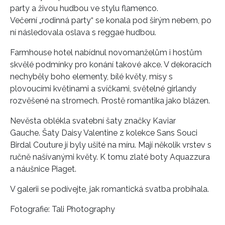
party a živou hudbou ve stylu flamenco.
Večerní „rodinná party“ se konala pod širým nebem, po
ní následovala oslava s reggae hudbou.
Farmhouse hotel nabídnul novomanželům i hostům
skvělé podmínky pro konání takové akce. V dekoracích
nechyběly boho elementy, bílé květy, mísy s
plovoucími květinami a svíčkami, světelné girlandy
rozvěšené na stromech. Prostě romantika jako blázen.
Nevěsta oblékla svatební šaty značky Kaviar
Gauche. Šaty Daisy Valentine z kolekce Sans Souci
Birdal Couture jí byly ušité na míru. Mají několik vrstev s
ručně našívanými květy. K tomu zlaté boty Aquazzura
a náušnice Piaget.
V galerii se podívejte, jak romantická svatba probíhala.
Fotografie: Tali Photography