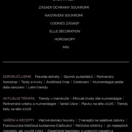
ZÁSADY OCHRANY SOUKROMÍ
NASTAVENÍ SOUKROMÍ
COOKIES ZÁSADY
ELLE DECORATION
HOROSKOPY
MIX
DOPORUČUJEME
Pravidla etikety
|
Slovník puberťáků
|
Partnerský
horoskop
|
Testy a kvízy
|
Andělská čísla
|
Cestování
|
Numerologie podle
data narození
|
Letní trendy
AKTUÁLNÍ TÉMATA
Trendy v manikúře
|
Minulé životy dle numerologie
|
Partnerské vztahy a numerologie
|
Seriál Ulice
|
Plavky na léto 2026
|
Trendy
boty na léto 2026
VAŘENÍ A RECEPTY
Vláčné domácí housky
|
7 receptů na salátové zálivky
|
Francouzská třešňová bublanina (Clafoutis)
|
Pařížské rohlíčky
|
30 nejlepších
způsobů, jak využít rybíz
|
Zapečené brambory s uzeným masem a