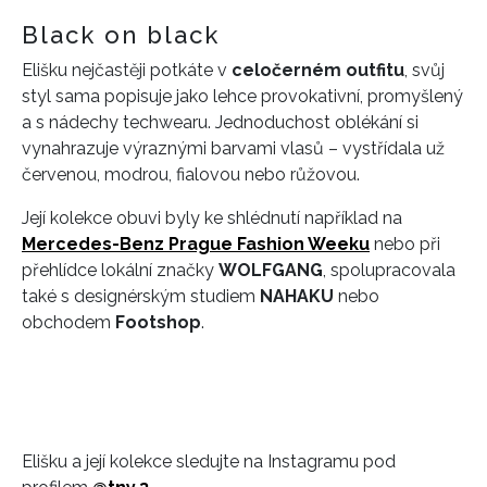
Black on black
Elišku nejčastěji potkáte v
celočerném outfitu
, svůj
styl sama popisuje jako lehce provokativní, promyšlený
a s nádechy techwearu. Jednoduchost oblékání si
vynahrazuje výraznými barvami vlasů – vystřídala už
červenou, modrou, fialovou nebo růžovou.
Její kolekce obuvi byly ke shlédnutí například na
Mercedes-Benz Prague Fashion Weeku
nebo při
přehlídce lokální značky
WOLFGANG
, spolupracovala
také s designérským studiem
NAHAKU
nebo
obchodem
Footshop
.
Elišku a její kolekce sledujte na Instagramu pod