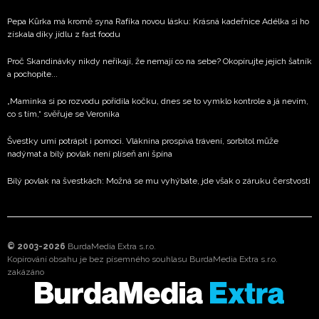
Pepa Kůrka má kromě syna Rafíka novou lásku: Krásná kadeřnice Adélka si ho
získala díky jídlu z fast foodu
Proč Skandinávky nikdy neříkají, že nemají co na sebe? Okopírujte jejich šatník
a pochopíte...
„Maminka si po rozvodu pořídila kočku, dnes se to vymklo kontrole a já nevím,
co s tím,“ svěřuje se Veronika
Švestky umí potrápit i pomoci. Vláknina prospívá trávení, sorbitol může
nadýmat a bílý povlak není plíseň ani špína
Bílý povlak na švestkách: Možná se mu vyhýbáte, jde však o záruku čerstvosti
© 2003-2026
BurdaMedia Extra s.r.o.
Kopírování obsahu je bez písemného souhlasu BurdaMedia Extra s.r.o.
zakázáno