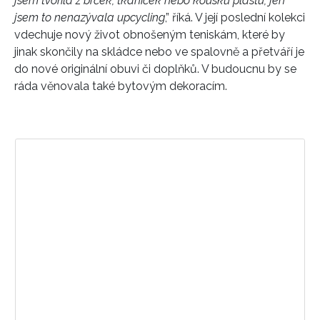
jsem tvořila z brček, tkaniček nebo kousků plastu, jen
jsem to nenazývala upcycling
,” říká. V její poslední kolekci
vdechuje nový život obnošeným teniskám, které by
jinak skončily na skládce nebo ve spalovně a přetváří je
do nové originální obuvi či doplňků. V budoucnu by se
ráda věnovala také bytovým dekoracím.