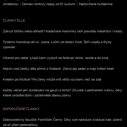
smetanou
|
Domácí iontový nápoj ze tří surovin
|
Nadýchaná bublanina
ČLÁNKY ELLE
Zakrýt bříško nebo odhalit? Kodaňské maminky boří pravidla mateřství i módy
Týdenní horoskop od 10. srpna: Lvům se obrací život, Štíři uspějí a Ryby
zpomalí
Víkend pro sebe: 5 tipů kam vyrazit na festival, drink, rande a do kina
Nejvíc cool žabky léta přímo z Kodaně. Zakrývají palec a mají kitten heel
Kreatin po třicítce? Pro ženy může mít větší význam, než se zdá
Každý večer jen scrollování na gauči a ticho? Zkuste s partnerem rutinu, díky
které uklidíte dům i zažehnete starou jiskru
DOPORUČENÉ ČLÁNKY
Dobrosrdečný tlouštík František Černý: Díky své nadváze získával role, oženil
se až před padesátkou