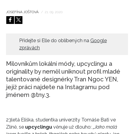
HOME
JOSEFÍNA JOŠTOVÁ
/
21. 09. 2020
Přidejte si Elle do oblíbených na
Google
zprávách
Milovníkům lokální módy, upcyclingu a
originality by neměl uniknout profil mladé
talentované designérky Tran Ngoc YEN,
jejíž práci najdete na Instagramu pod
jménem @tny.3.
23letá Eliška, studentka univerzity Tomáše Bati ve
Zlíně, se
upcyclingu
věnuje už dlouho:
„
Jako malá