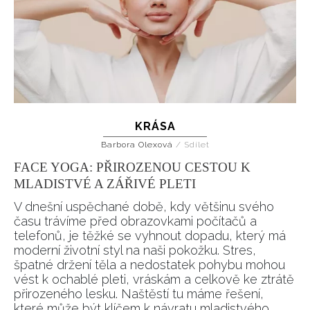
KRÁSA
Barbora Olexová
/
Sdílet
FACE YOGA: PŘIROZENOU CESTOU K
MLADISTVÉ A ZÁŘIVÉ PLETI
V dnešní uspěchané době, kdy většinu svého
času trávíme před obrazovkami počítačů a
telefonů, je těžké se vyhnout dopadu, který má
moderní životní styl na naši pokožku. Stres,
špatné držení těla a nedostatek pohybu mohou
vést k ochablé pleti, vráskám a celkově ke ztrátě
přirozeného lesku. Naštěstí tu máme řešení,
které může být klíčem k návratu mladistvého