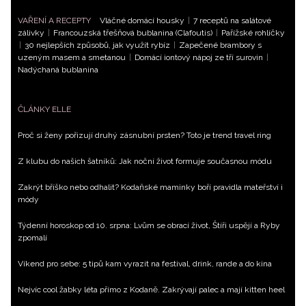
VAŘENÍ A RECEPTY
Vláčné domácí housky
|
7 receptů na salátové
zálivky
|
Francouzská třešňová bublanina (Clafoutis)
|
Pařížské rohlíčky
|
30 nejlepších způsobů, jak využít rybíz
|
Zapečené brambory s
uzeným masem a smetanou
|
Domácí iontový nápoj ze tří surovin
|
Nadýchaná bublanina
ČLÁNKY ELLE
Proč si ženy pořizují druhý zásnubní prsten? Toto je trend travel ring
Z klubu do našich šatníků: Jak noční život formuje současnou módu
Zakrýt bříško nebo odhalit? Kodaňské maminky boří pravidla mateřství i
módy
Týdenní horoskop od 10. srpna: Lvům se obrací život, Štíři uspějí a Ryby
zpomalí
Víkend pro sebe: 5 tipů kam vyrazit na festival, drink, rande a do kina
Nejvíc cool žabky léta přímo z Kodaně. Zakrývají palec a mají kitten heel