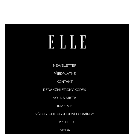
soukromí BurdaMedia Extra s.r.o.
, zaškrtněte toto pole.
Footer
NEWSLETTER
PŘEDPLATNÉ
menu
KONTAKT
REDAKČNÍ ETICKÝ KODEX
VOLNÁ MÍSTA
INZERCE
VŠEOBECNÉ OBCHODNÍ PODMÍNKY
RSS FEED
MÓDA