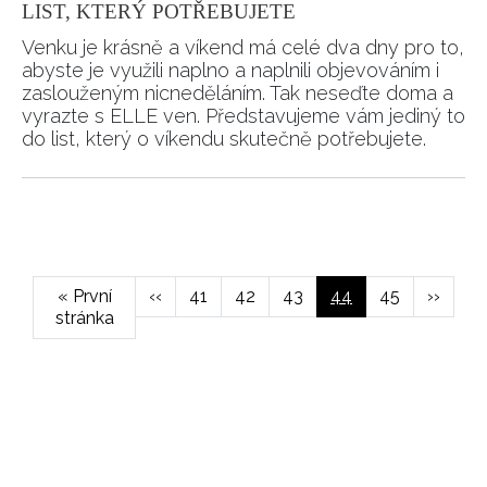
LIST, KTERÝ POTŘEBUJETE
Venku je krásně a víkend má celé dva dny pro to,
abyste je využili naplno a naplnili objevováním i
zaslouženým nicneděláním. Tak neseďte doma a
vyrazte s ELLE ven. Představujeme vám jediný to
NEWSLETTER
do list, který o víkendu skutečně potřebujete.
ODESLAT
Pagination
Přihlášením k newsletteru souhlasíte s
Obchodními
podmínkami společnosti BurdaMedia Extra s.r.o.
a
First
« První
Předchozí
‹‹
Page
41
Page
42
Page
43
Aktuální
44
Page
45
Následu
››
potvrzujete, že jste se seznámili se
Zásadami
stránka
page
stránka
stránka
stránka
ochrany soukromí
- BurdaMedia Extra s.r.o. bude s
Vašimi údaji pracovat zejména k organizaci a
vyhodnocení akce a zasílání novinek.
Chcete navíc dostávat i další zajímavé a exkluzivní
informace od našich partnerů? Pokud souhlasíte se
zpracováním údajů k tomuto účelu podle
Zásad ochrany