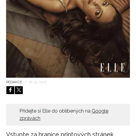
HOME
REDAKCE
/
28. 04. 2026
Přidejte si Elle do oblíbených na
Google
zprávách
Vstupte za hranice printových stránek