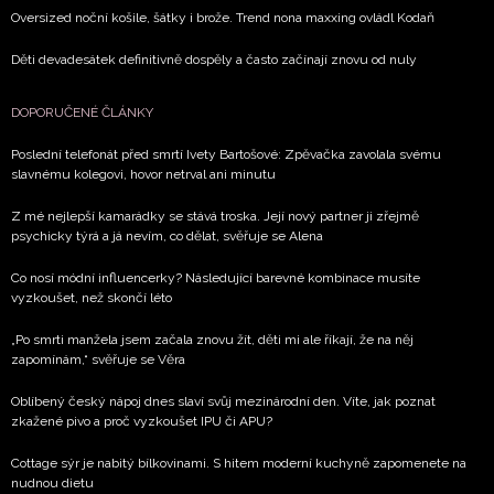
Oversized noční košile, šátky i brože. Trend nona maxxing ovládl Kodaň
Děti devadesátek definitivně dospěly a často začínají znovu od nuly
DOPORUČENÉ ČLÁNKY
Poslední telefonát před smrtí Ivety Bartošové: Zpěvačka zavolala svému
slavnému kolegovi, hovor netrval ani minutu
Z mé nejlepší kamarádky se stává troska. Její nový partner ji zřejmě
psychicky týrá a já nevím, co dělat, svěřuje se Alena
Co nosí módní influencerky? Následující barevné kombinace musíte
vyzkoušet, než skončí léto
„Po smrti manžela jsem začala znovu žít, děti mi ale říkají, že na něj
zapomínám,“ svěřuje se Věra
Oblíbený český nápoj dnes slaví svůj mezinárodní den. Víte, jak poznat
zkažené pivo a proč vyzkoušet IPU či APU?
Cottage sýr je nabitý bílkovinami. S hitem moderní kuchyně zapomenete na
nudnou dietu