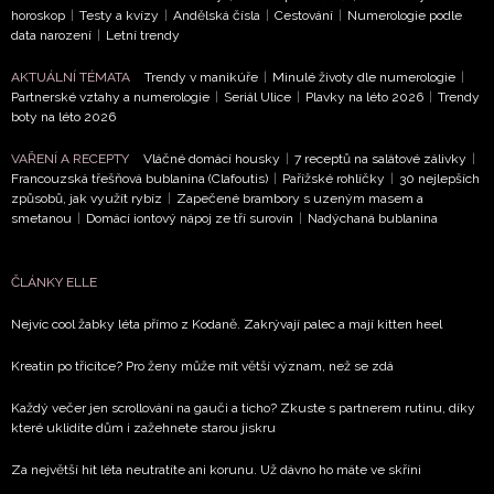
horoskop
|
Testy a kvízy
|
Andělská čísla
|
Cestování
|
Numerologie podle
data narození
|
Letní trendy
AKTUÁLNÍ TÉMATA
Trendy v manikúře
|
Minulé životy dle numerologie
|
Partnerské vztahy a numerologie
|
Seriál Ulice
|
Plavky na léto 2026
|
Trendy
boty na léto 2026
VAŘENÍ A RECEPTY
Vláčné domácí housky
|
7 receptů na salátové zálivky
|
Francouzská třešňová bublanina (Clafoutis)
|
Pařížské rohlíčky
|
30 nejlepších
způsobů, jak využít rybíz
|
Zapečené brambory s uzeným masem a
smetanou
|
Domácí iontový nápoj ze tří surovin
|
Nadýchaná bublanina
ČLÁNKY ELLE
Nejvíc cool žabky léta přímo z Kodaně. Zakrývají palec a mají kitten heel
Kreatin po třicítce? Pro ženy může mít větší význam, než se zdá
Každý večer jen scrollování na gauči a ticho? Zkuste s partnerem rutinu, díky
které uklidíte dům i zažehnete starou jiskru
Za největší hit léta neutratíte ani korunu. Už dávno ho máte ve skříni