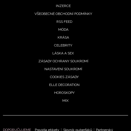
informace od našich partnerů? Pokud souhlasíte se
INZERCE
zpracováním údajů k tomuto účelu podle
Zásad ochrany
VŠEOBECNÉ OBCHODNÍ PODMÍNKY
soukromí BurdaMedia Extra s.r.o.
, zaškrtněte toto pole.
RSS FEED
MÓDA
KRÁSA
CELEBRITY
LÁSKA A SEX
ZÁSADY OCHRANY SOUKROMÍ
NASTAVENÍ SOUKROMÍ
COOKIES ZÁSADY
ELLE DECORATION
HOROSKOPY
MIX
DOPORUČUJEME
Pravidla etikety
|
Slovník puberťáků
|
Partnerský