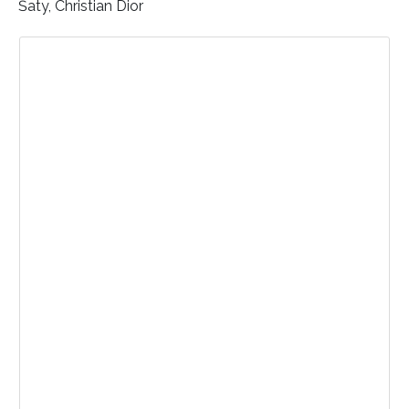
Šaty, Christian Dior
Zobrazit příspěvek na Instagramu
INFORMACE
REDAKCE