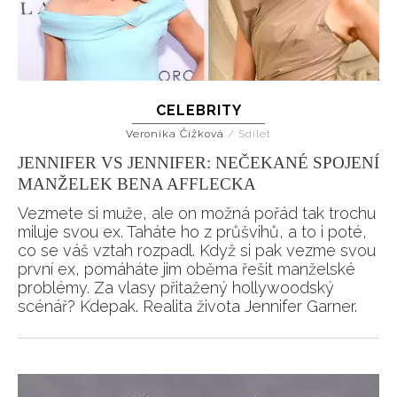
Přihlášením k newsletteru souhlasíte s
Obchodními
podmínkami společnosti BurdaMedia Extra s.r.o.
a
potvrzujete, že jste se seznámili se
Zásadami
ochrany soukromí
- BurdaMedia Extra s.r.o. bude s
Vašimi údaji pracovat zejména k organizaci a
CELEBRITY
vyhodnocení akce a zasílání novinek.
Veronika Čížková
/
Sdílet
JENNIFER VS JENNIFER: NEČEKANÉ SPOJENÍ
Chcete navíc dostávat i další zajímavé a exkluzivní
informace od našich partnerů? Pokud souhlasíte se
MANŽELEK BENA AFFLECKA
zpracováním údajů k tomuto účelu podle
Zásad ochrany
Vezmete si muže, ale on možná pořád tak trochu
soukromí BurdaMedia Extra s.r.o.
, zaškrtněte toto pole.
miluje svou ex. Taháte ho z průšvihů, a to i poté,
co se váš vztah rozpadl. Když si pak vezme svou
první ex, pomáháte jim oběma řešit manželské
problémy. Za vlasy přitažený hollywoodský
scénář? Kdepak. Realita života Jennifer Garner.