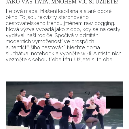
JAKO VÁŠ TÁTA, MNOHEM VÍC SI UŽIJETE!
Letová mapa, hlášení kapitána a staré dobré
okno. To jsou rekvizity staronového
cestovatelského trendu jménem raw dogging.
Nová výzva vypadá jako z dob, kdy se na cesty
vydávali naši rodiče. Spočívá v odmítání
moderních vymožeností ve prospěch
autentičtějšího cestování. Nechte doma
sluchátka, notebook a vypněte wi-fi. A místo nich
vezměte s sebou třeba tátu. Užijete si to oba.