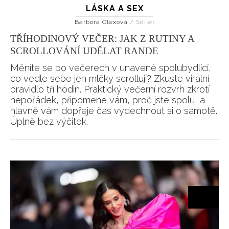
LÁSKA A SEX
Barbora Olexová
/
Sdílet
TŘÍHODINOVÝ VEČER: JAK Z RUTINY A
SCROLLOVÁNÍ UDĚLAT RANDE
Měníte se po večerech v unavené spolubydlící,
co vedle sebe jen mlčky scrollují? Zkuste virální
pravidlo tří hodin. Praktický večerní rozvrh zkrotí
nepořádek, připomene vám, proč jste spolu, a
hlavně vám dopřeje čas vydechnout si o samotě.
Úplně bez výčitek.