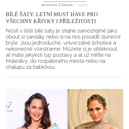
Veronika Čížková
/
Sdílet
BÍLÉ ŠATY: LETNÍ MUST HAVE PRO
VŠECHNY KŘIVKY I PŘÍLEŽITOSTI
Nosit v létě bílé šaty je stejně samozřejmé jako
obout si sandály nebo si na nos posadit sluneční
brýle. Jsou jednoduché, univerzálně lichotivé a
nekonečně všestranné. Můžete si je obléknout,
ať máte jakýkoli typ postavy a ať už míříte na
Maledivy, do rozpáleného města nebo na
chalupu za babičkou.
NEWSLETTER
ODESLAT