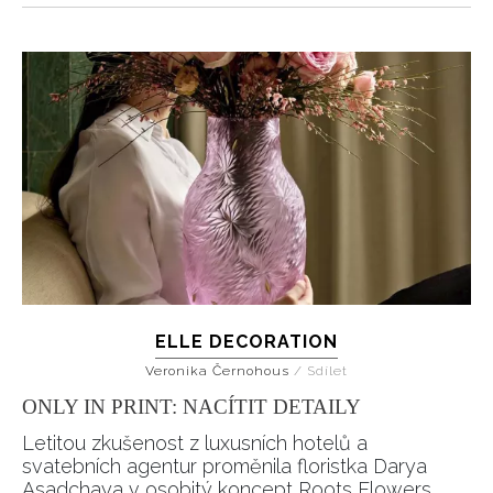
ELLE DECORATION
Veronika Černohous
/
Sdílet
ONLY IN PRINT: NACÍTIT DETAILY
Letitou zkušenost z luxusních hotelů a
svatebních agentur proměnila floristka Darya
Asadchaya v osobitý koncept Roots Flowers.