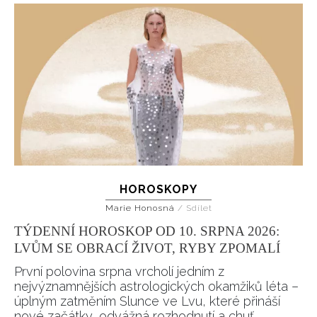
HOROSKOPY
Marie Honosná
/
Sdílet
TÝDENNÍ HOROSKOP OD 10. SRPNA 2026:
LVŮM SE OBRACÍ ŽIVOT, RYBY ZPOMALÍ
První polovina srpna vrcholí jedním z
nejvýznamnějších astrologických okamžiků léta –
úplným zatměním Slunce ve Lvu, které přináší
nové začátky, odvážná rozhodnutí a chuť