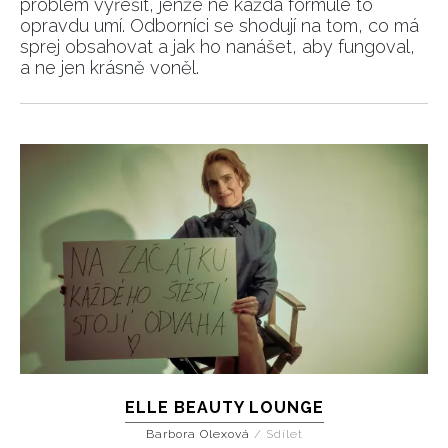
problém vyřešit, jenže ne každá formule to
opravdu umí. Odborníci se shodují na tom, co má
sprej obsahovat a jak ho nanášet, aby fungoval,
a ne jen krásně voněl.
ELLE BEAUTY LOUNGE
Barbora Olexová
/
Sdílet