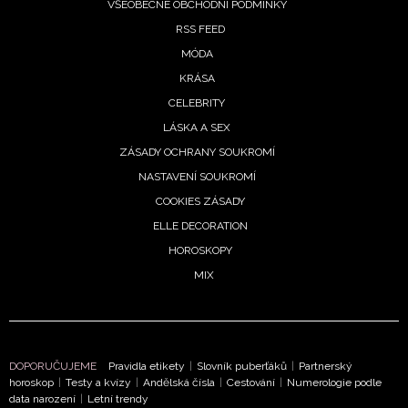
VŠEOBECNÉ OBCHODNÍ PODMÍNKY
RSS FEED
MÓDA
KRÁSA
CELEBRITY
LÁSKA A SEX
ZÁSADY OCHRANY SOUKROMÍ
NASTAVENÍ SOUKROMÍ
COOKIES ZÁSADY
ELLE DECORATION
HOROSKOPY
MIX
DOPORUČUJEME
Pravidla etikety
|
Slovník puberťáků
|
Partnerský
horoskop
|
Testy a kvízy
|
Andělská čísla
|
Cestování
|
Numerologie podle
data narození
|
Letní trendy