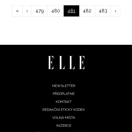
First
«
Předchozí
‹
Page
479
Page
480
Aktuální
481
Page
482
Page
483
Následuj
›
page
stránka
stránka
stránka
Footer
NEWSLETTER
PŘEDPLATNÉ
menu
KONTAKT
REDAKČNÍ ETICKÝ KODEX
VOLNÁ MÍSTA
INZERCE