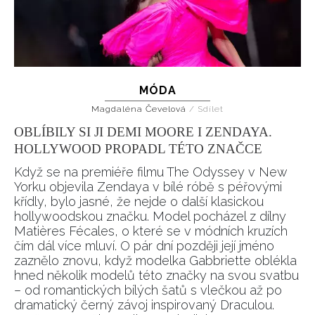
MÓDA
Magdaléna Čevelová
/
Sdílet
OBLÍBILY SI JI DEMI MOORE I ZENDAYA.
HOLLYWOOD PROPADL TÉTO ZNAČCE
Když se na premiéře filmu The Odyssey v New
Yorku objevila Zendaya v bílé róbě s péřovými
křídly, bylo jasné, že nejde o další klasickou
hollywoodskou značku. Model pocházel z dílny
Matières Fécales, o které se v módních kruzích
čím dál více mluví. O pár dní později její jméno
zaznělo znovu, když modelka Gabbriette oblékla
hned několik modelů této značky na svou svatbu
– od romantických bílých šatů s vlečkou až po
dramatický černý závoj inspirovaný Draculou.