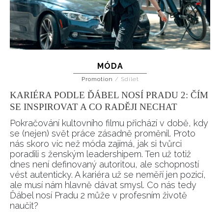
MÓDA
Promotion
/
Sdílet
KARIÉRA PODLE ĎÁBEL NOSÍ PRADU 2: ČÍM
SE INSPIROVAT A CO RADĚJI NECHAT
Pokračování kultovního filmu přichází v době, kdy
se (nejen) svět práce zásadně proměnil. Proto
nás skoro víc než móda zajímá, jak si tvůrci
poradili s ženským leadershipem. Ten už totiž
dnes není definovaný autoritou, ale schopností
vést autenticky. A kariéra už se neměří jen pozicí,
ale musí nám hlavně dávat smysl. Co nás tedy
Ďábel nosí Pradu 2 může v profesním životě
naučit?