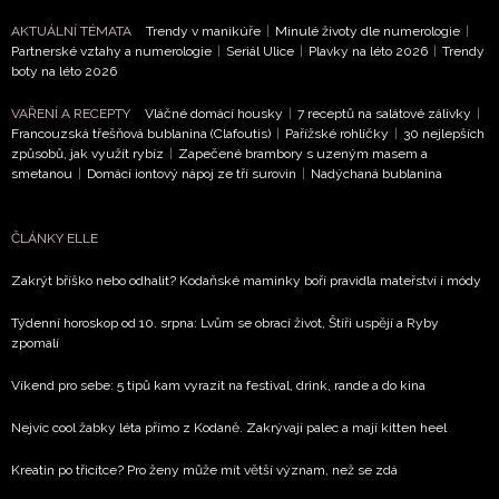
AKTUÁLNÍ TÉMATA
Trendy v manikúře
|
Minulé životy dle numerologie
|
Partnerské vztahy a numerologie
|
Seriál Ulice
|
Plavky na léto 2026
|
Trendy
boty na léto 2026
VAŘENÍ A RECEPTY
Vláčné domácí housky
|
7 receptů na salátové zálivky
|
Francouzská třešňová bublanina (Clafoutis)
|
Pařížské rohlíčky
|
30 nejlepších
způsobů, jak využít rybíz
|
Zapečené brambory s uzeným masem a
smetanou
|
Domácí iontový nápoj ze tří surovin
|
Nadýchaná bublanina
ČLÁNKY ELLE
Zakrýt bříško nebo odhalit? Kodaňské maminky boří pravidla mateřství i módy
Týdenní horoskop od 10. srpna: Lvům se obrací život, Štíři uspějí a Ryby
zpomalí
Víkend pro sebe: 5 tipů kam vyrazit na festival, drink, rande a do kina
Nejvíc cool žabky léta přímo z Kodaně. Zakrývají palec a mají kitten heel
Kreatin po třicítce? Pro ženy může mít větší význam, než se zdá