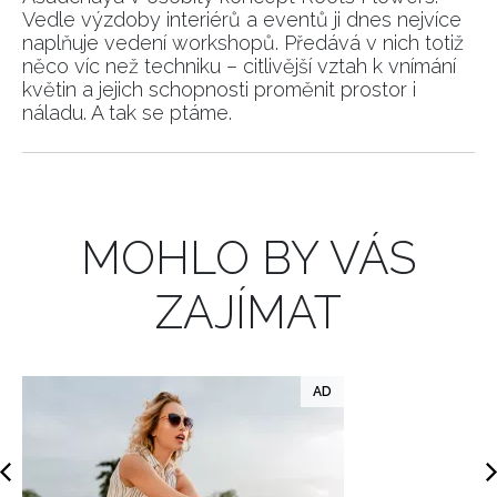
Vedle výzdoby interiérů a eventů ji dnes nejvíce
naplňuje vedení workshopů. Předává v nich totiž
INFORMACE
něco víc než techniku – citlivější vztah k vnímání
květin a jejich schopnosti proměnit prostor i
REDAKCE
náladu. A tak se ptáme.
MOHLO BY VÁS
ZAJÍMAT