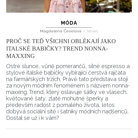
MÓDA
Magdaléna Čevelová
/
Sdílet
PROČ SE TEĎ VŠICHNI OBLÉKAJÍ JAKO
ITALSKÉ BABIČKY? TREND NONNA-
MAXXING
Ostré slunce, vůně pomerančů, silné espresso a
stylové italské babičky vybírající čerstvá rajčata
na farmářských trzích. Právě tato představa stojí
za novým módním fenoménem s názvem nonna-
maxxing. Trend, který oslavuje šátky ve vlasech,
květované šaty, zlaté mohutné šperky a
především radost z pomalého života, letos
dobývá sociální sítě i šatníky módních nadšenců.
Dostal se už i k vám?