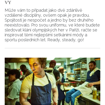
VY
Může vám to připadat jako dvě zdánlivě
vzdálené disciplíny, ovšem opak je pravdou.
Spojitostí je nespočet a jedno by bez druhého
neexistovalo. Pro svou uniformu, ve které budete
sledovat klání olympijských her v Paříži, račte se
inspirovat těmi nejlepšími setkáními módy a
sportu posledních let. Ready, steady, go!
NEWSLETTER
ODESLAT