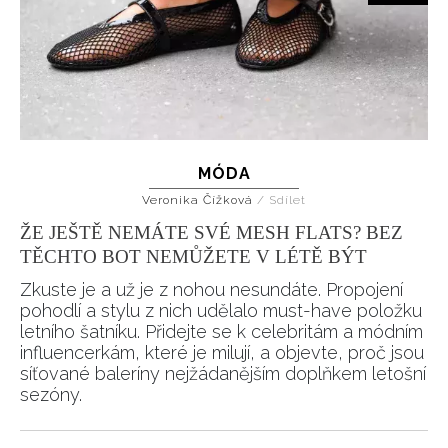
MÓDA
Veronika Čížková
/
Sdílet
ŽE JEŠTĚ NEMÁTE SVÉ MESH FLATS? BEZ
TĚCHTO BOT NEMŮŽETE V LÉTĚ BÝT
Zkuste je a už je z nohou nesundáte. Propojení
pohodlí a stylu z nich udělalo must-have položku
letního šatníku. Přidejte se k celebritám a módním
influencerkám, které je milují, a objevte, proč jsou
síťované baleríny nejžádanějším doplňkem letošní
sezóny.