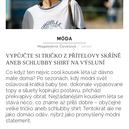
MÓDA
Magdaléna Čevelová
/
Sdílet
VYPŮJČTE SI TRIČKO Z PŘÍTELOVY SKŘÍNĚ
ANEB SCHLUBBY SHIRT NA VÝSLUNÍ
Co když ten nejvíc cool kousek léta už dávno
máte doma? Po sezonách, kdy módní svět
oslavoval krátká baby tee, dokonale vypasované
topy a siluety kopírující postavu, přichází
překvapivý obrat. Nejžádanějším kouskem léta se
stává něco, co známe až příliš dobře – obyčejné
velké tričko aneb schlubby shirt. Tentokrát ale ne
jako domácí oděv, nýbrž jako promyšlený módní
statement.