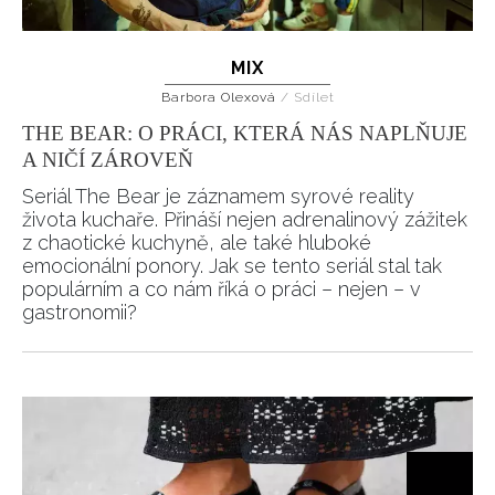
Přihlášením k newsletteru souhlasíte s
Obchodními
podmínkami společnosti BurdaMedia Extra s.r.o.
a
MIX
potvrzujete, že jste se seznámili se
Zásadami
Barbora Olexová
/
Sdílet
ochrany soukromí
- BurdaMedia Extra s.r.o. bude s
THE BEAR: O PRÁCI, KTERÁ NÁS NAPLŇUJE
Vašimi údaji pracovat zejména k organizaci a
A NIČÍ ZÁROVEŇ
vyhodnocení akce a zasílání novinek.
Seriál The Bear je záznamem syrové reality
Chcete navíc dostávat i další zajímavé a exkluzivní
života kuchaře. Přináší nejen adrenalinový zážitek
informace od našich partnerů? Pokud souhlasíte se
z chaotické kuchyně, ale také hluboké
zpracováním údajů k tomuto účelu podle
Zásad ochrany
emocionální ponory. Jak se tento seriál stal tak
soukromí BurdaMedia Extra s.r.o.
, zaškrtněte toto pole.
populárním a co nám říká o práci – nejen – v
gastronomii?