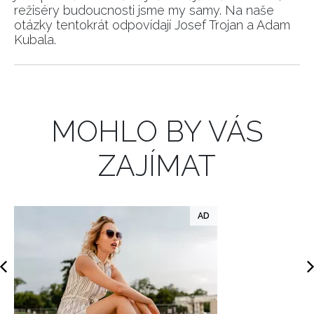
režiséry budoucnosti jsme my samy. Na naše
otázky tentokrát odpovídají Josef Trojan a Adam
INFORMACE
Kubala.
REDAKCE
MOHLO BY VÁS
ZAJÍMAT