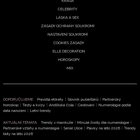
KRÁSA
CELEBRITY
LÁSKA A SEX
ZÁSADY OCHRANY SOUKROMÍ
NASTAVENÍ SOUKROMÍ
COOKIES ZÁSADY
ELLE DECORATION
HOROSKOPY
MIX
DOPORUČUJEME
Pravidla etikety
|
Slovník puberťáků
|
Partnerský
horoskop
|
Testy a kvízy
|
Andělská čísla
|
Cestování
|
Numerologie podle
data narození
|
Letní trendy
AKTUÁLNÍ TÉMATA
Trendy v manikúře
|
Minulé životy dle numerologie
|
Partnerské vztahy a numerologie
|
Seriál Ulice
|
Plavky na léto 2026
|
Trendy
boty na léto 2026