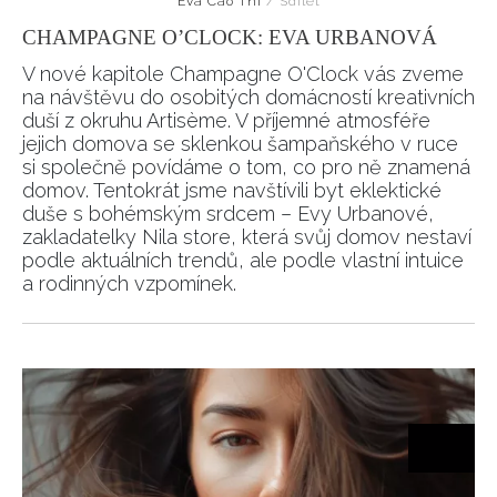
Eva Cao Thi
/
Sdílet
CHAMPAGNE O’CLOCK: EVA URBANOVÁ
V nové kapitole Champagne O'Clock vás zveme
na návštěvu do osobitých domácností kreativních
duší z okruhu Artisème. V příjemné atmosféře
jejich domova se sklenkou šampaňského v ruce
si společně povídáme o tom, co pro ně znamená
domov. Tentokrát jsme navštívili byt eklektické
duše s bohémským srdcem – Evy Urbanové,
zakladatelky Nila store, která svůj domov nestaví
podle aktuálních trendů, ale podle vlastní intuice
a rodinných vzpomínek.