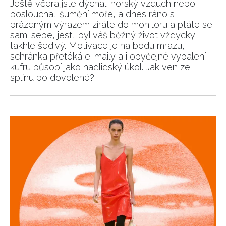
Ještě včera jste dýchali horský vzduch nebo
poslouchali šumění moře, a dnes ráno s
prázdným výrazem zíráte do monitoru a ptáte se
sami sebe, jestli byl váš běžný život vždycky
takhle šedivý. Motivace je na bodu mrazu,
schránka přetéká e-maily a i obyčejné vybalení
kufru působí jako nadlidský úkol. Jak ven ze
splínu po dovolené?