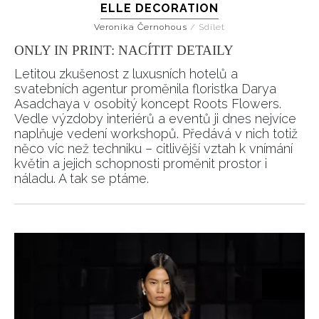
ELLE DECORATION
Veronika Černohous
/
Sdílet
ONLY IN PRINT: NACÍTIT DETAILY
Letitou zkušenost z luxusních hotelů a
svatebních agentur proměnila floristka Darya
Asadchaya v osobitý koncept Roots Flowers.
Vedle výzdoby interiérů a eventů ji dnes nejvíce
naplňuje vedení workshopů. Předává v nich totiž
něco víc než techniku – citlivější vztah k vnímání
květin a jejich schopnosti proměnit prostor i
náladu. A tak se ptáme.