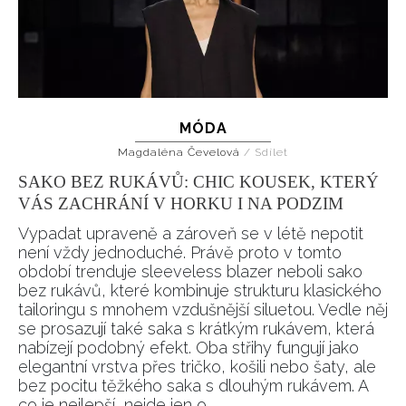
MÓDA
Magdaléna Čevelová
/
Sdílet
SAKO BEZ RUKÁVŮ: CHIC KOUSEK, KTERÝ
VÁS ZACHRÁNÍ V HORKU I NA PODZIM
Vypadat upraveně a zároveň se v létě nepotit
není vždy jednoduché. Právě proto v tomto
období trenduje sleeveless blazer neboli sako
bez rukávů, které kombinuje strukturu klasického
tailoringu s mnohem vzdušnější siluetou. Vedle něj
se prosazují také saka s krátkým rukávem, která
nabízejí podobný efekt. Oba střihy fungují jako
elegantní vrstva přes tričko, košili nebo šaty, ale
bez pocitu těžkého saka s dlouhým rukávem. A
co je nejlepší, nejde jen o...