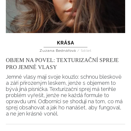
KRÁSA
Zuzana Bednářová
/
Sdílet
OBJEM NA POVEL: TEXTURIZAČNÍ SPREJE
PRO JEMNÉ VLASY
Jemné vlasy mají svoje kouzlo: schnou bleskově
a září přirozeným leskem, jenže s objemem to
bývá jiná písnička. Texturizační sprej má tenhle
problém vyřešit, jenže ne každá formule to
opravdu umí. Odborníci se shodují na tom, co má
sprej obsahovat a jak ho nanášet, aby fungoval,
a ne jen krásně voněl.