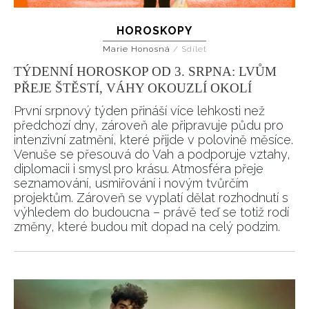
HOROSKOPY
Marie Honosná
/
Sdílet
TÝDENNÍ HOROSKOP OD 3. SRPNA: LVŮM
PŘEJE ŠTĚSTÍ, VÁHY OKOUZLÍ OKOLÍ
První srpnový týden přináší více lehkosti než
předchozí dny, zároveň ale připravuje půdu pro
intenzivní zatmění, které přijde v polovině měsíce.
Venuše se přesouvá do Vah a podporuje vztahy,
diplomacii i smysl pro krásu. Atmosféra přeje
seznamování, usmiřování i novým tvůrčím
projektům. Zároveň se vyplatí dělat rozhodnutí s
výhledem do budoucna – právě teď se totiž rodí
změny, které budou mít dopad na celý podzim.