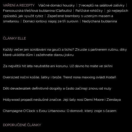
VAŘENÍ A RECEPTY
Vláčné domácí housky
|
7 receptů na salátové zálivky
|
Francouzská třešňová bublanina (Clafoutis)
|
Pařížské rohlíčky
|
30 nejlepších
způsobů, jak využít rybíz
|
Zapečené brambory s uzeným masem a
smetanou
|
Domácí iontový nápoj ze tří surovin
|
Nadýchaná bublanina
ČLÁNKY ELLE
Každý večer jen scrollování na gauči a ticho? Zkuste s partnerem rutinu, díky
které uklidíte dům i zažehnete starou jiskru
Za největší hit léta neutratíte ani korunu. Už dávno ho máte ve skříni
Oversized noční košile, šátky i brože. Trend nona maxxing ovládl Kodaň
Děti devadesátek definitivně dospěly a často začínají znovu od nuly
Hollywood propadl neslušné značce. Její šaty nosí Demi Moore i Zendaya
Champagne O'Clock s Evou Urbanovou: O domově, který zraje s časem
DOPORUČENÉ ČLÁNKY