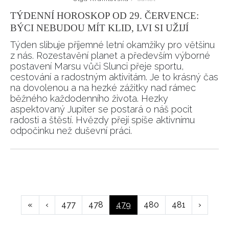
TÝDENNÍ HOROSKOP OD 29. ČERVENCE:
BÝCI NEBUDOU MÍT KLID, LVI SI UŽIJÍ
Týden slibuje příjemné letní okamžiky pro většinu
z nás. Rozestavění planet a především výborné
postavení Marsu vůči Slunci přeje sportu,
cestování a radostným aktivitám. Je to krásný čas
na dovolenou a na hezké zážitky nad rámec
běžného každodenního života. Hezky
aspektovaný Jupiter se postará o náš pocit
radosti a štěstí. Hvězdy přejí spíše aktivnímu
odpočinku než duševní práci.
Pagination
First
«
Předchozí
‹
Page
477
Page
478
Aktuální
479
Page
480
Page
481
Následuj
›
page
stránka
stránka
stránka