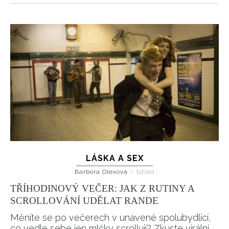
LÁSKA A SEX
Barbora Olexová
/
Sdílet
TŘÍHODINOVÝ VEČER: JAK Z RUTINY A
SCROLLOVÁNÍ UDĚLAT RANDE
Měníte se po večerech v unavené spolubydlící,
co vedle sebe jen mlčky scrollují? Zkuste virální